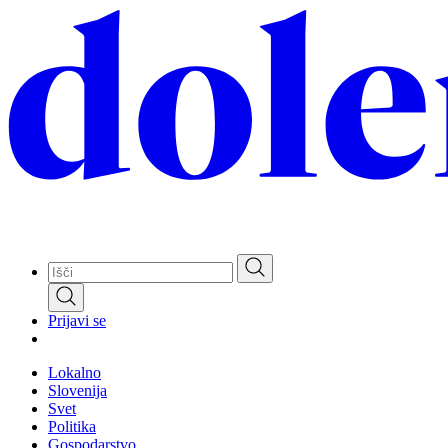
Skip
to
main
content
Prijavi se
Lokalno
Slovenija
Svet
Politika
Gospodarstvo