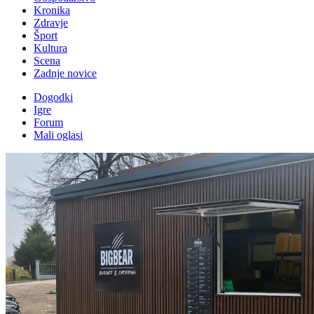
Kronika
Zdravje
Šport
Kultura
Scena
Zadnje novice
Dogodki
Igre
Forum
Mali oglasi