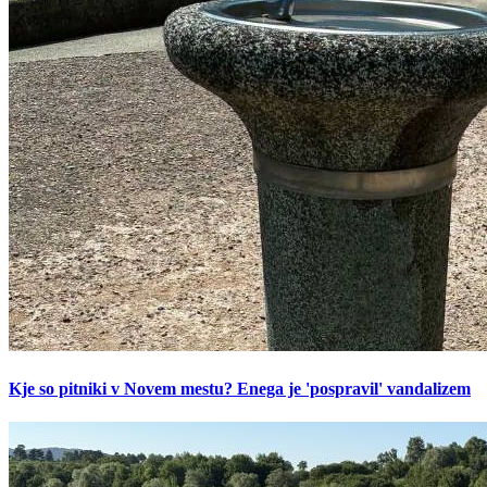
Kje so pitniki v Novem mestu? Enega je 'pospravil' vandalizem