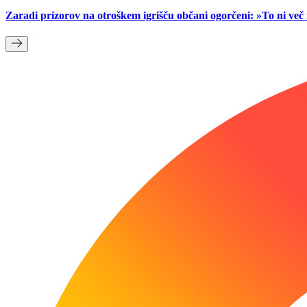
Zaradi prizorov na otroškem igrišču občani ogorčeni: »To ni ve