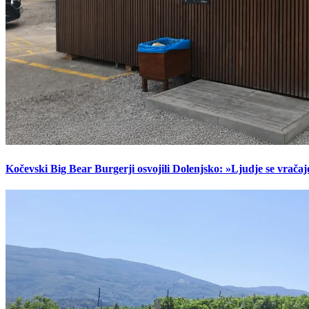
Kočevski Big Bear Burgerji osvojili Dolenjsko: »Ljudje se vračaj