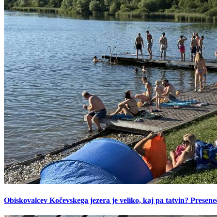
Obiskovalcev Kočevskega jezera je veliko, kaj pa tatvin? Presen