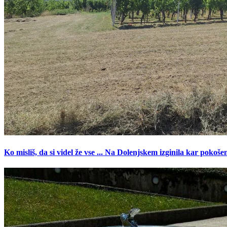
Ko misliš, da si videl že vse ... Na Dolenjskem izginila kar pokoše