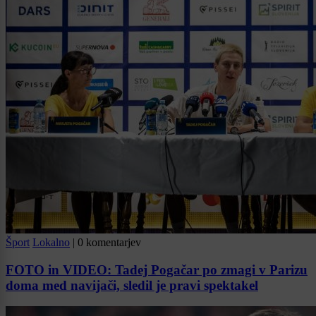
Šport
Lokalno
|
0 komentarjev
FOTO in VIDEO: Tadej Pogačar po zmagi v Parizu
doma med navijači, sledil je pravi spektakel