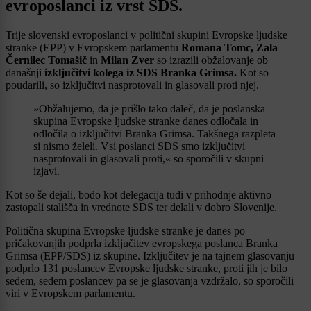
evroposlanci iz vrst SDS.
Trije slovenski evroposlanci v politični skupini Evropske ljudske
stranke (EPP) v Evropskem parlamentu
Romana Tomc, Zala
Černilec Tomašič
in
Milan Zver
so izrazili obžalovanje ob
današnji
izključitvi kolega iz SDS Branka Grimsa.
Kot so
poudarili, so izključitvi nasprotovali in glasovali proti njej.
»Obžalujemo, da je prišlo tako daleč, da je poslanska
skupina Evropske ljudske stranke danes odločala in
odločila o izključitvi Branka Grimsa. Takšnega razpleta
si nismo želeli. Vsi poslanci SDS smo izključitvi
nasprotovali in glasovali proti,« so sporočili v skupni
izjavi.
Kot so še dejali, bodo kot delegacija tudi v prihodnje aktivno
zastopali stališča in vrednote SDS ter delali v dobro Slovenije.
Politična skupina Evropske ljudske stranke je danes po
pričakovanjih podprla izključitev evropskega poslanca Branka
Grimsa (EPP/SDS) iz skupine. Izključitev je na tajnem glasovanju
podprlo 131 poslancev Evropske ljudske stranke, proti jih je bilo
sedem, sedem poslancev pa se je glasovanja vzdržalo, so sporočili
viri v Evropskem parlamentu.