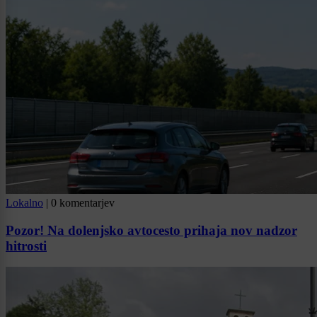
Lokalno
|
0 komentarjev
Pozor! Na dolenjsko avtocesto prihaja nov nadzor
hitrosti