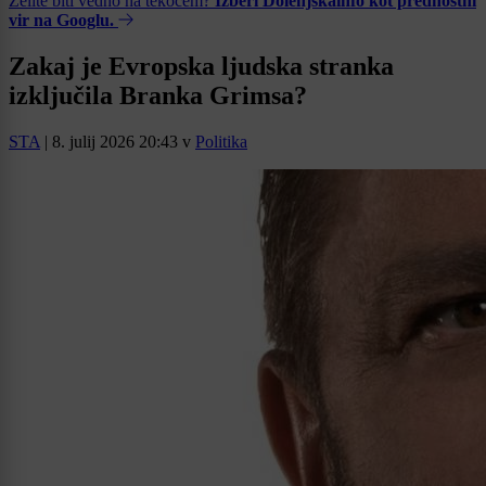
Želite biti vedno na tekočem?
Izberi Dolenjskainfo kot prednostni
vir na Googlu.
Zakaj je Evropska ljudska stranka
izključila Branka Grimsa?
STA
|
8. julij 2026 20:43
v
Politika