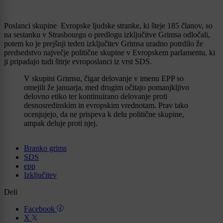
Poslanci skupine Evropske ljudske stranke, ki šteje 185 članov, so
na sestanku v Strasbourgu o predlogu izključitve Grimsa odločali,
potem ko je prejšnji teden izključitev Grimsa uradno potrdilo že
predsedstvo največje politične skupine v Evropskem parlamentu, ki
ji pripadajo tudi štirje evroposlanci iz vrst SDS.
V skupini Grimsu, čigar delovanje v imenu EPP so
omejili že januarja, med drugim očitajo pomanjkljivo
delovno etiko ter kontinuirano delovanje proti
desnosredinskim in evropskim vrednotam. Prav tako
ocenjujejo, da ne prispeva k delu politične skupine,
ampak deluje proti njej.
Branko grims
SDS
epp
Izključitev
Deli
Facebook
X