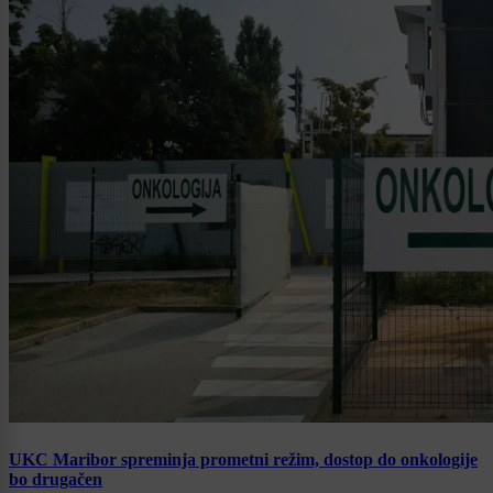
UKC Maribor spreminja prometni režim, dostop do onkologije
bo drugačen