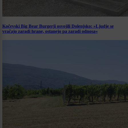
Kočevski Big Bear Burgerji osvojili Dolenjsko: »Ljudje se
vračajo zaradi hrane, ostanejo pa zaradi odnosa«