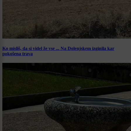
Ko misliš, da si videl že vse ... Na Dolenjskem izginila kar
pokošena trava