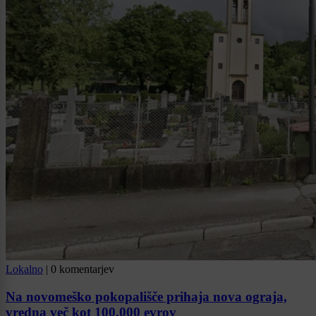
Lokalno
|
0 komentarjev
Na novomeško pokopališče prihaja nova ograja,
vredna več kot 100.000 evrov