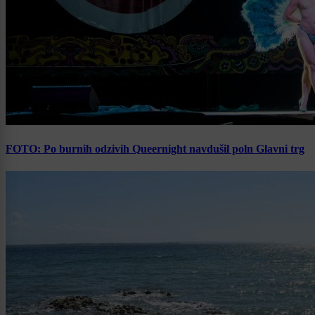
FOTO: Po burnih odzivih Queernight navdušil poln Glavni trg