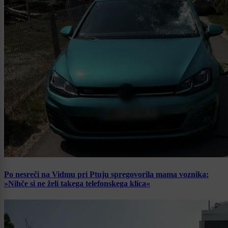
Po nesreči na Vidmu pri Ptuju spregovorila mama voznika:
»Nihče si ne želi takega telefonskega klica«