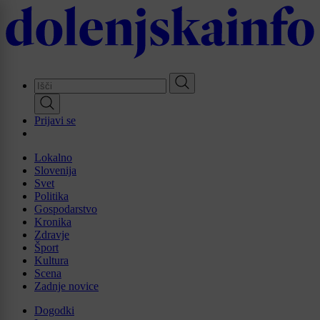
Skip
to
main
content
Prijavi se
Lokalno
Slovenija
Svet
Politika
Gospodarstvo
Kronika
Zdravje
Šport
Kultura
Scena
Zadnje novice
Dogodki