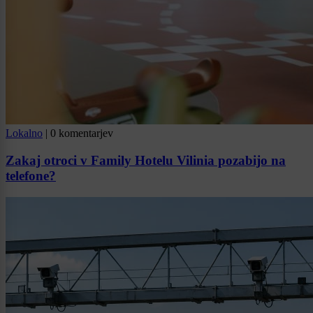
Lokalno
|
0 komentarjev
Zakaj otroci v Family Hotelu Vilinia pozabijo na
telefone?