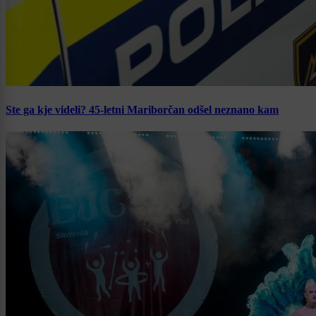
Ste ga kje videli? 45-letni Mariborčan odšel neznano kam