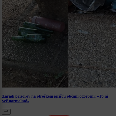
Zaradi prizorov na otroškem igrišču občani ogorčeni: »To ni
več normalno!«