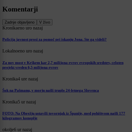
Komentarji
Zadnje objavljeno
V živo
Kronika
eno uro nazaj
Policija javnost prosi za pomoč pri iskanju Jona. Ste ga videli?
Lokalno
eno uro nazaj
Za nov most v Krškem kar 2,7 milijona evrov evropskih sredstev, celoten
projekt vreden 6,5 milijona evrov
Kronika
4 ure nazaj
Šok na Pašmanu, v morju našli truplo 24-letnega Slovenca
Kronika
5 ur nazaj
FOTO: Na Obrežju ustavili tovornjak iz Španije, med pohištvom našli 177
kilogramov konoplje
okolje
6 ur nazaj