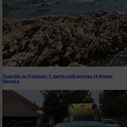
Tragedija na Pašmanu: V morju našli mrtvega 24-letnega
Slovenca