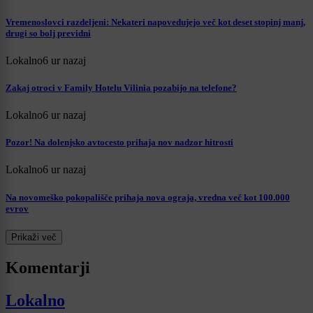
Vremenoslovci razdeljeni: Nekateri napovedujejo več kot deset stopinj manj,
drugi so bolj previdni
Lokalno
6 ur nazaj
Zakaj otroci v Family Hotelu Vilinia pozabijo na telefone?
Lokalno
6 ur nazaj
Pozor! Na dolenjsko avtocesto prihaja nov nadzor hitrosti
Lokalno
6 ur nazaj
Na novomeško pokopališče prihaja nova ograja, vredna več kot 100.000
evrov
Prikaži več
Komentarji
Lokalno