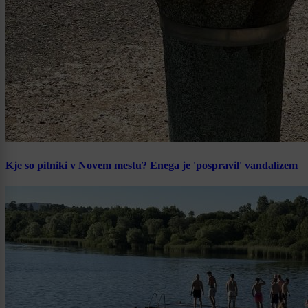
Kje so pitniki v Novem mestu? Enega je 'pospravil' vandalizem