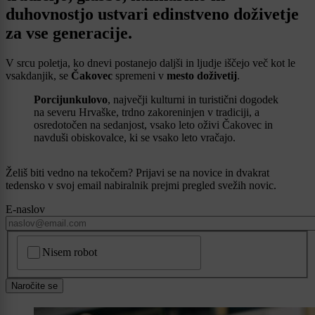
duhovnostjo ustvari edinstveno doživetje
za vse generacije.
V srcu poletja, ko dnevi postanejo daljši in ljudje iščejo več kot le
vsakdanjik, se
Čakovec
spremeni v
mesto doživetij
.
Porcijunkulovo
, največji kulturni in turistični dogodek
na severu Hrvaške, trdno zakoreninjen v tradiciji, a
osredotočen na sedanjost, vsako leto oživi Čakovec in
navduši obiskovalce, ki se vsako leto vračajo.
Želiš biti vedno na tekočem? Prijavi se na novice in dvakrat
tedensko v svoj email nabiralnik prejmi pregled svežih novic.
E-naslov
CAPTCHA
Nisem robot
Naročite se