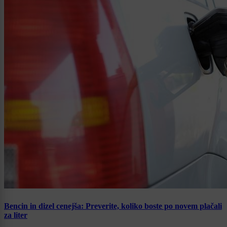
Bencin in dizel cenejša: Preverite, koliko boste po novem plačali
za liter