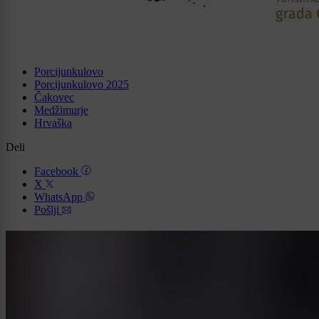
Porcijunkulovo
Porcijunkulovo 2025
Čakovec
Medžimurje
Hrvaška
Deli
Facebook
X
WhatsApp
Pošlji