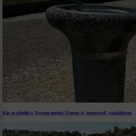
Kje so pitniki v Novem mestu? Enega je 'pospravil' vandalizem