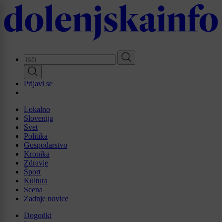
Skip
to
main
content
Prijavi se
Lokalno
Slovenija
Svet
Politika
Gospodarstvo
Kronika
Zdravje
Šport
Kultura
Scena
Zadnje novice
Dogodki