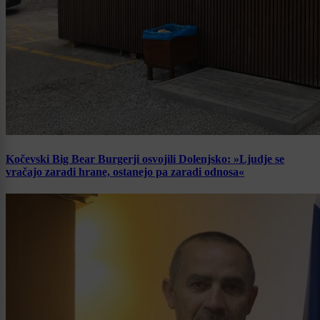
Kočevski Big Bear Burgerji osvojili Dolenjsko: »Ljudje se
vračajo zaradi hrane, ostanejo pa zaradi odnosa«