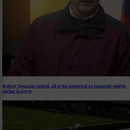
Robert Tomazin razkril, ali se bo potegoval za županski stolček
občine Kočevje