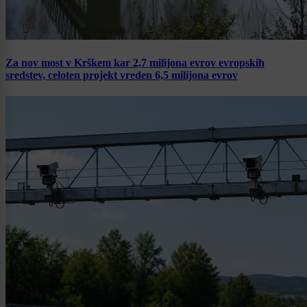
Za nov most v Krškem kar 2,7 milijona evrov evropskih
sredstev, celoten projekt vreden 6,5 milijona evrov