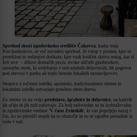
Sprehod skozi zgodovinsko središče Čakovca
, kadar traja
Porcijunkulovo, ni več navaden sprehod. Je vstop v prostor, kjer se
preteklost in sedanjost dotikata, kjer vsak kotiček skriva nekaj, kar si
želi srce – dišave domačih peciv, zvoke uličnih glasbenikov,
nasmehe otrok, ki sodelujejo v ustvarjalnih delavnicah, tih pogovor
pod drevesi v parku ali toplo besedo lokalnih razstavljavcev.
Stojnice z ročnimi izdelki, spominki, tradicionalnimi obrtmi in
lokalnimi izdelki ustvarjajo poseben ritem dneva.
Za otroke so na voljo
predstave, igralnice in delavnice
, na katerih
jih učijo in jih tudi zabavajo. Za bolj radovedne so tu izobraževalne
in zgodovinske vsebine '
V času Zrinskih
', ki vas popeljejo nazaj v
čas, ko so plemiči stopili na to območje in so se zgodbe prenašale iz
roda v rod.