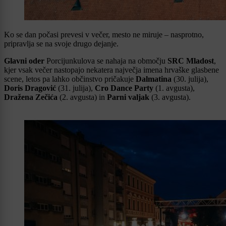
Ko se dan počasi prevesi v večer, mesto ne miruje – nasprotno,
pripravlja se na svoje drugo dejanje.
Glavni oder
Porcijunkulova se nahaja na območju
SRC Mladost
,
kjer vsak večer nastopajo nekatera največja imena hrvaške glasbene
scene, letos pa lahko občinstvo pričakuje
Dalmatina
(30. julija),
Doris Dragović
(31. julija),
Cro Dance Party
(1. avgusta),
Dražena Zečića
(2. avgusta) in
Parni valjak
(3. avgusta).