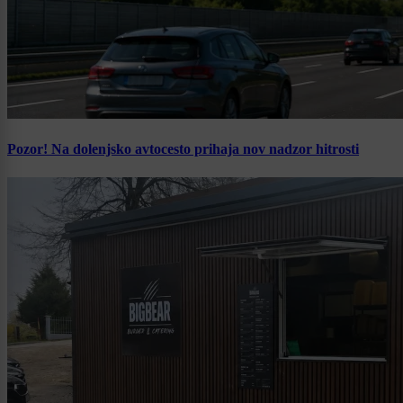
Pozor! Na dolenjsko avtocesto prihaja nov nadzor hitrosti