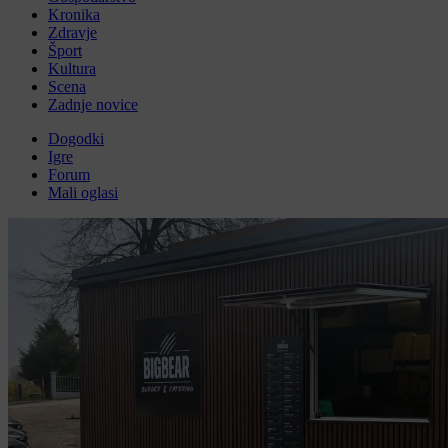
Kronika
Zdravje
Šport
Kultura
Scena
Zadnje novice
Dogodki
Igre
Forum
Mali oglasi