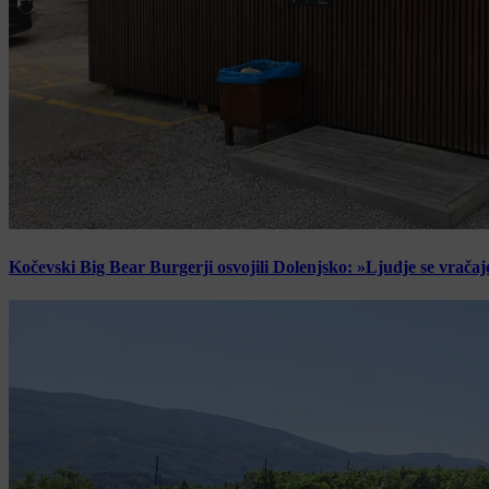
Kočevski Big Bear Burgerji osvojili Dolenjsko: »Ljudje se vračaj