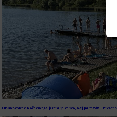
Obiskovalcev Kočevskega jezera je veliko, kaj pa tatvin? Presen