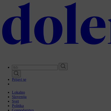
Skip
to
main
content
Prijavi se
Lokalno
Slovenija
Svet
Politika
Gospodarstvo