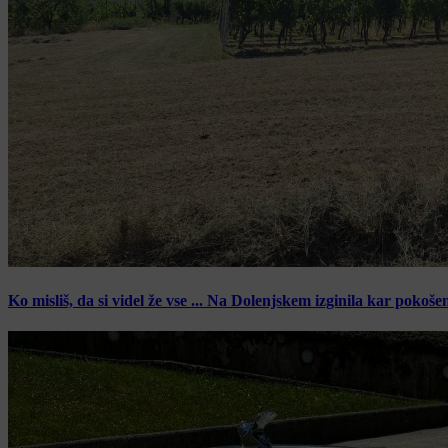
Ko misliš, da si videl že vse ... Na Dolenjskem izginila kar pokoše