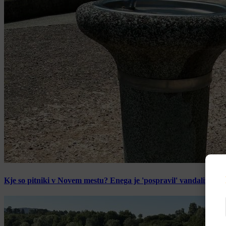
Kje so pitniki v Novem mestu? Enega je 'pospravil' vandalizem