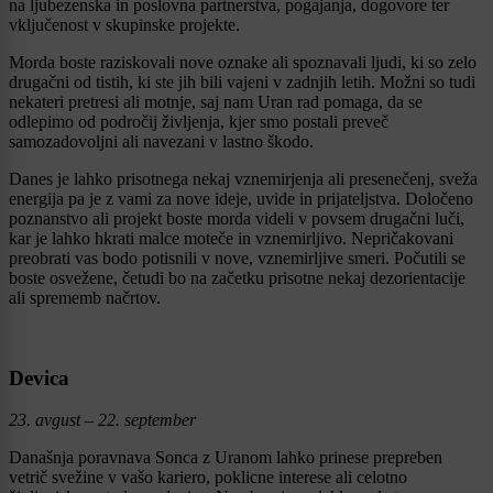
na ljubezenska in poslovna partnerstva, pogajanja, dogovore ter
vključenost v skupinske projekte.
Morda boste raziskovali nove oznake ali spoznavali ljudi, ki so zelo
drugačni od tistih, ki ste jih bili vajeni v zadnjih letih. Možni so tudi
nekateri pretresi ali motnje, saj nam Uran rad pomaga, da se
odlepimo od področij življenja, kjer smo postali preveč
samozadovoljni ali navezani v lastno škodo.
Danes je lahko prisotnega nekaj vznemirjenja ali presenečenj, sveža
energija pa je z vami za nove ideje, uvide in prijateljstva. Določeno
poznanstvo ali projekt boste morda videli v povsem drugačni luči,
kar je lahko hkrati malce moteče in vznemirljivo. Nepričakovani
preobrati vas bodo potisnili v nove, vznemirljive smeri. Počutili se
boste osvežene, četudi bo na začetku prisotne nekaj dezorientacije
ali sprememb načrtov.
Devica
23. avgust – 22. september
Današnja poravnava Sonca z Uranom lahko prinese prepreben
vetrič svežine v vašo kariero, poklicne interese ali celotno