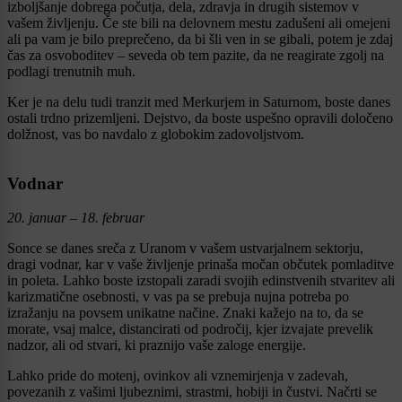
izboljšanje dobrega počutja, dela, zdravja in drugih sistemov v
vašem življenju. Če ste bili na delovnem mestu zadušeni ali omejeni
ali pa vam je bilo preprečeno, da bi šli ven in se gibali, potem je zdaj
čas za osvoboditev – seveda ob tem pazite, da ne reagirate zgolj na
podlagi trenutnih muh.
Ker je na delu tudi tranzit med Merkurjem in Saturnom, boste danes
ostali trdno prizemljeni. Dejstvo, da boste uspešno opravili določeno
dolžnost, vas bo navdalo z globokim zadovoljstvom.
Vodnar
20. januar – 18. februar
Sonce se danes sreča z Uranom v vašem ustvarjalnem sektorju,
dragi vodnar, kar v vaše življenje prinaša močan občutek pomladitve
in poleta. Lahko boste izstopali zaradi svojih edinstvenih stvaritev ali
karizmatične osebnosti, v vas pa se prebuja nujna potreba po
izražanju na povsem unikatne načine. Znaki kažejo na to, da se
morate, vsaj malce, distancirati od področij, kjer izvajate prevelik
nadzor, ali od stvari, ki praznijo vaše zaloge energije.
Lahko pride do motenj, ovinkov ali vznemirjenja v zadevah,
povezanih z vašimi ljubeznimi, strastmi, hobiji in čustvi. Načrti se