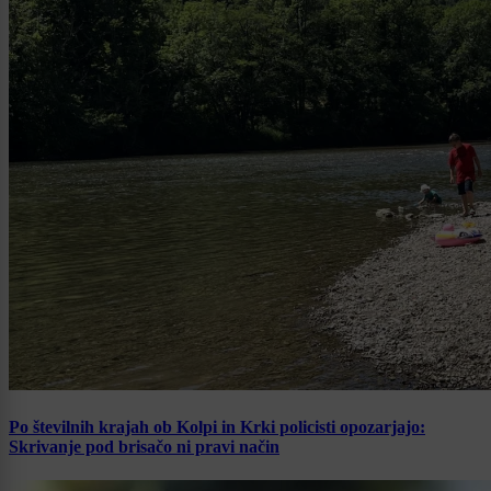
Po številnih krajah ob Kolpi in Krki policisti opozarjajo:
Skrivanje pod brisačo ni pravi način