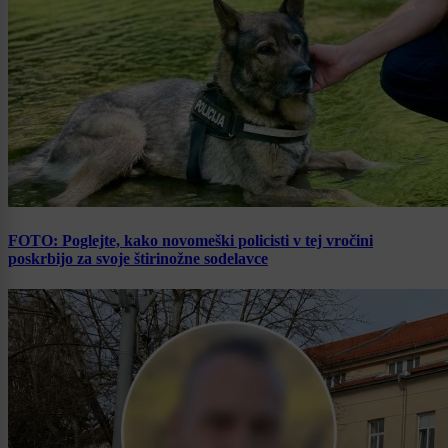
FOTO: Poglejte, kako novomeški policisti v tej vročini
poskrbijo za svoje štirinožne sodelavce