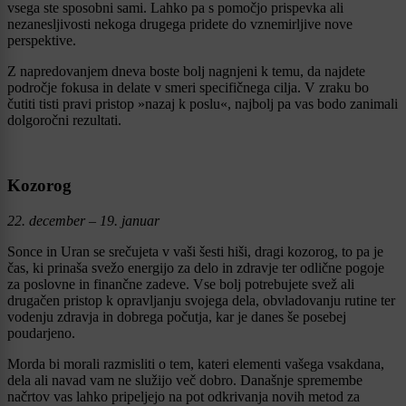
vsega ste sposobni sami. Lahko pa s pomočjo prispevka ali
nezanesljivosti nekoga drugega pridete do vznemirljive nove
perspektive.
Z napredovanjem dneva boste bolj nagnjeni k temu, da najdete
področje fokusa in delate v smeri specifičnega cilja. V zraku bo
čutiti tisti pravi pristop »nazaj k poslu«, najbolj pa vas bodo zanimali
dolgoročni rezultati.
Kozorog
22. december – 19. januar
Sonce in Uran se srečujeta v vaši šesti hiši, dragi kozorog, to pa je
čas, ki prinaša svežo energijo za delo in zdravje ter odlične pogoje
za poslovne in finančne zadeve. Vse bolj potrebujete svež ali
drugačen pristop k opravljanju svojega dela, obvladovanju rutine ter
vodenju zdravja in dobrega počutja, kar je danes še posebej
poudarjeno.
Morda bi morali razmisliti o tem, kateri elementi vašega vsakdana,
dela ali navad vam ne služijo več dobro. Današnje spremembe
načrtov vas lahko pripeljejo na pot odkrivanja novih metod za