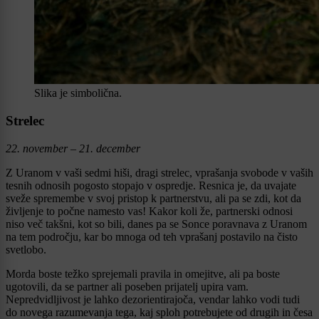
Slika je simbolična.
Strelec
22. november – 21. december
Z Uranom v vaši sedmi hiši, dragi strelec, vprašanja svobode v vaših
tesnih odnosih pogosto stopajo v ospredje. Resnica je, da uvajate
sveže spremembe v svoj pristop k partnerstvu, ali pa se zdi, kot da
življenje to počne namesto vas! Kakor koli že, partnerski odnosi
niso več takšni, kot so bili, danes pa se Sonce poravnava z Uranom
na tem področju, kar bo mnoga od teh vprašanj postavilo na čisto
svetlobo.
Morda boste težko sprejemali pravila in omejitve, ali pa boste
ugotovili, da se partner ali poseben prijatelj upira vam.
Nepredvidljivost je lahko dezorientirajoča, vendar lahko vodi tudi
do novega razumevanja tega, kaj sploh potrebujete od drugih in česa