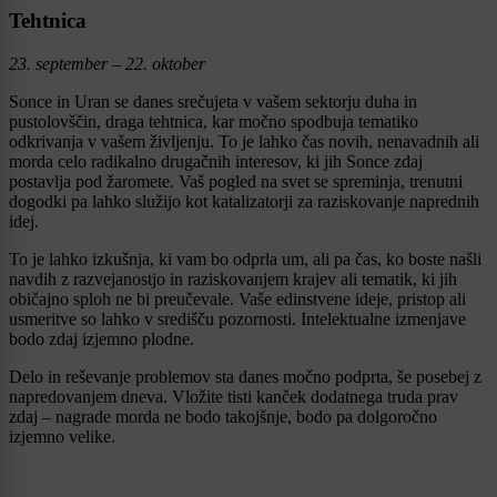
Tehtnica
23. september – 22. oktober
Sonce in Uran se danes srečujeta v vašem sektorju duha in
pustolovščin, draga tehtnica, kar močno spodbuja tematiko
odkrivanja v vašem življenju. To je lahko čas novih, nenavadnih ali
morda celo radikalno drugačnih interesov, ki jih Sonce zdaj
postavlja pod žaromete. Vaš pogled na svet se spreminja, trenutni
dogodki pa lahko služijo kot katalizatorji za raziskovanje naprednih
idej.
To je lahko izkušnja, ki vam bo odprla um, ali pa čas, ko boste našli
navdih z razvejanostjo in raziskovanjem krajev ali tematik, ki jih
običajno sploh ne bi preučevale. Vaše edinstvene ideje, pristop ali
usmeritve so lahko v središču pozornosti. Intelektualne izmenjave
bodo zdaj izjemno plodne.
Delo in reševanje problemov sta danes močno podprta, še posebej z
napredovanjem dneva. Vložite tisti kanček dodatnega truda prav
zdaj – nagrade morda ne bodo takojšnje, bodo pa dolgoročno
izjemno velike.