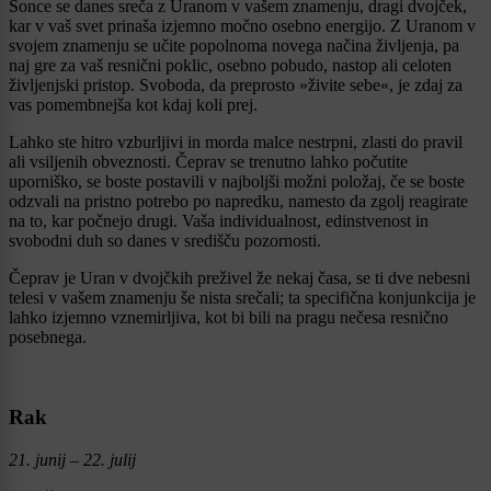
Sonce se danes sreča z Uranom v vašem znamenju, dragi dvojček,
kar v vaš svet prinaša izjemno močno osebno energijo. Z Uranom v
svojem znamenju se učite popolnoma novega načina življenja, pa
naj gre za vaš resnični poklic, osebno pobudo, nastop ali celoten
življenjski pristop. Svoboda, da preprosto »živite sebe«, je zdaj za
vas pomembnejša kot kdaj koli prej.
Lahko ste hitro vzburljivi in morda malce nestrpni, zlasti do pravil
ali vsiljenih obveznosti. Čeprav se trenutno lahko počutite
uporniško, se boste postavili v najboljši možni položaj, če se boste
odzvali na pristno potrebo po napredku, namesto da zgolj reagirate
na to, kar počnejo drugi. Vaša individualnost, edinstvenost in
svobodni duh so danes v središču pozornosti.
Čeprav je Uran v dvojčkih preživel že nekaj časa, se ti dve nebesni
telesi v vašem znamenju še nista srečali; ta specifična konjunkcija je
lahko izjemno vznemirljiva, kot bi bili na pragu nečesa resnično
posebnega.
Rak
21. junij – 22. julij