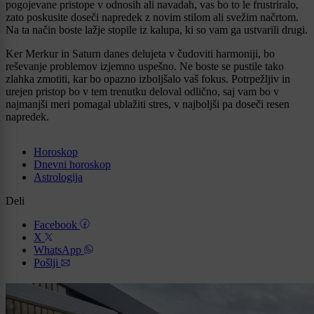
pogojevane pristope v odnosih ali navadah, vas bo to le frustriralo,
zato poskusite doseči napredek z novim stilom ali svežim načrtom.
Na ta način boste lažje stopile iz kalupa, ki so vam ga ustvarili drugi.
Ker Merkur in Saturn danes delujeta v čudoviti harmoniji, bo
reševanje problemov izjemno uspešno. Ne boste se pustile tako
zlahka zmotiti, kar bo opazno izboljšalo vaš fokus. Potrpežljiv in
urejen pristop bo v tem trenutku deloval odlično, saj vam bo v
najmanjši meri pomagal ublažiti stres, v najboljši pa doseči resen
napredek.
Horoskop
Dnevni horoskop
Astrologija
Deli
Facebook
X
WhatsApp
Pošlji