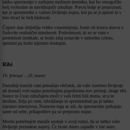
lahko spremenijo v zadnjem možnem trenutku, kar bo omogočilo
bolj svobodne in navdihujoče izkušnje. Precej bolje je prepoznati,
kje je sprememba v vašem življenju nujna, kot pa se ji upirati in s
tem stvari še bolj blokirati.
Čeprav dan obljublja veliko vznemirjenja, boste ob koncu dneva v
čudovito realistični miselnosti. Podrobnosti, ki so se vam v
preteklosti izmikale, se bodo zdaj sestavile v smiselno celoto,
spomini pa bodo izjemno dostopni.
Ribi
19. februar – 20. marec
Današnji tranziti vam prinašajo občutek, da vaše zasebno življenje
ali domači svet nujno potrebujeta popolnoma nov pristop, drage ribi.
Sonce in Uran združujeta moči v vaši četrti hiši doma, srca in
družine, želja po rasti, izboljšanju in spremembah pa je lahko
izjemno intenzivna. Namesto tega se zdi, da spremembe prihajajo
same od sebe, prilagoditve pa so preprosto nujne.
Morda potrebujete manjše motnje v svoji rutini, da se lahko vaše
življenje premakne naprej. Če boste danes zapadle v iste stare,