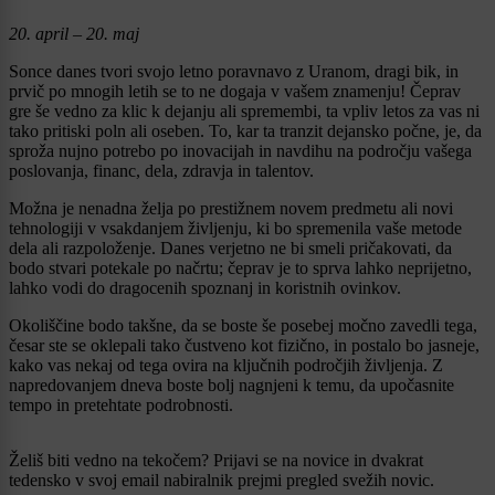
20. april – 20. maj
Sonce danes tvori svojo letno poravnavo z Uranom, dragi bik, in
prvič po mnogih letih se to ne dogaja v vašem znamenju! Čeprav
gre še vedno za klic k dejanju ali spremembi, ta vpliv letos za vas ni
tako pritiski poln ali oseben. To, kar ta tranzit dejansko počne, je, da
sproža nujno potrebo po inovacijah in navdihu na področju vašega
poslovanja, financ, dela, zdravja in talentov.
Možna je nenadna želja po prestižnem novem predmetu ali novi
tehnologiji v vsakdanjem življenju, ki bo spremenila vaše metode
dela ali razpoloženje. Danes verjetno ne bi smeli pričakovati, da
bodo stvari potekale po načrtu; čeprav je to sprva lahko neprijetno,
lahko vodi do dragocenih spoznanj in koristnih ovinkov.
Okoliščine bodo takšne, da se boste še posebej močno zavedli tega,
česar ste se oklepali tako čustveno kot fizično, in postalo bo jasneje,
kako vas nekaj od tega ovira na ključnih področjih življenja. Z
napredovanjem dneva boste bolj nagnjeni k temu, da upočasnite
tempo in pretehtate podrobnosti.
Želiš biti vedno na tekočem? Prijavi se na novice in dvakrat
tedensko v svoj email nabiralnik prejmi pregled svežih novic.