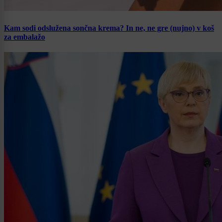
Kam sodi odslužena sončna krema? In ne, ne gre (nujno) v koš
za embalažo