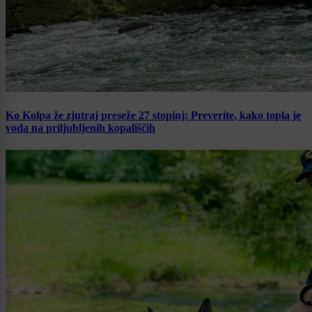
Ko Kolpa že zjutraj preseže 27 stopinj: Preverite, kako topla je
voda na priljubljenih kopališčih