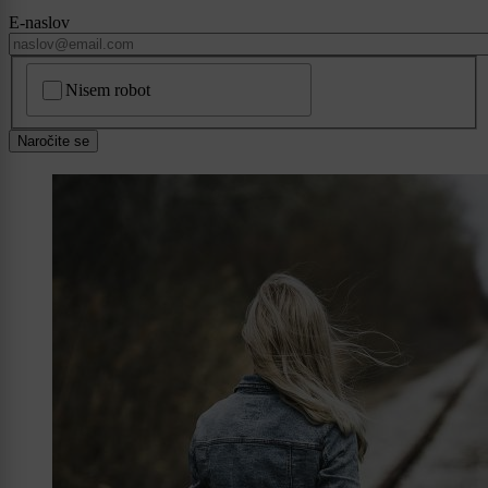
E-naslov
CAPTCHA
Nisem robot
Naročite se