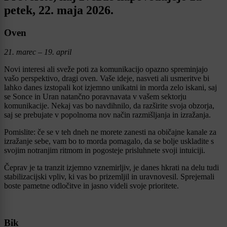
petek, 22. maja 2026.
Oven
21. marec – 19. april
Novi interesi ali sveže poti za komunikacijo opazno spreminjajo
vašo perspektivo, dragi oven. Vaše ideje, nasveti ali usmeritve bi
lahko danes izstopali kot izjemno unikatni in morda zelo iskani, saj
se Sonce in Uran natančno poravnavata v vašem sektorju
komunikacije. Nekaj vas bo navdihnilo, da razširite svoja obzorja,
saj se prebujate v popolnoma nov način razmišljanja in izražanja.
Pomislite: če se v teh dneh ne morete zanesti na običajne kanale za
izražanje sebe, vam bo to morda pomagalo, da se bolje uskladite s
svojim notranjim ritmom in pogosteje prisluhnete svoji intuiciji.
Čeprav je ta tranzit izjemno vznemirljiv, je danes hkrati na delu tudi
stabilizacijski vpliv, ki vas bo prizemljil in uravnovesil. Sprejemali
boste pametne odločitve in jasno videli svoje prioritete.
Bik