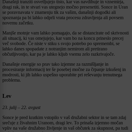
Današnji tranziti osvetljujejo tisto, kar vas navdihuje in vznemirja,
dragi rak, in te stvari vas utegnejo močno presenetiti. Sonce in Uran
se poravnavata v znamenju tik za vašim, današnji dogodki ali
spoznanja pa bi lahko odprli vrata procesu zdravljenja ali povsem
novemu začetku.
Manjše motnje vam lahko pomagajo, da se distancirate od skrivnosti
ali situacij, ki vas omejujejo, kar vam bo na koncu prineslo precej
več svobode. Če niste v stiku s svojo potrebo po spremembi, se
lahko danes spopadate z notranjim nemirom ali pretirano
občutljivostjo, kar pa je lahko kljub vsemu zelo razkrivajoče.
Današnje energije so prav tako izjemne za razmišljanje in
procesiranje informacij ter še posebej močne za črpanje izkušenj in
modrosti, ki jih lahko uspešno uporabite pri reševanju trenutnega
problema.
Lev
23. julij – 22. avgust
Sonce je pred kratkim vstopilo v vaš družabni sektor in se tam zdaj
srečuje z živahnim Uranom, dragi lev. To prinaša izjemno močan
vpliv na vaše družabno življenje in vaš občutek za skupnost, pa tudi