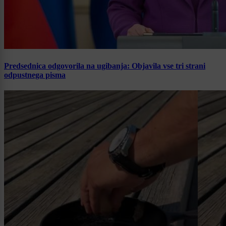
Predsednica odgovorila na ugibanja: Objavila vse tri strani
odpustnega pisma