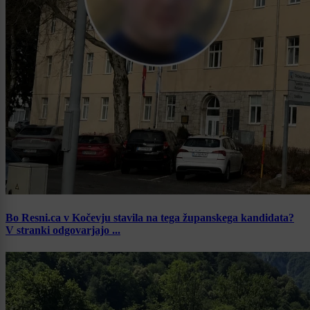
Bo Resni.ca v Kočevju stavila na tega županskega kandidata?
V stranki odgovarjajo ...