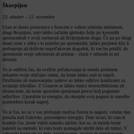
Škorpijon
23. oktober – 21. november
Uran se danes poravnava s Soncem v vašem sektorju intimnosti,
dragi škorpijon, zato lahko začutite globoko željo po korenitih
spremembah v svoji osebnosti ali življenjskem slogu. Če pa po drugi
strani niste v stiku s to potrebo po spremembi, lahko prejmete klic k
prebujenju ali doživite nepričakovan dogodek, ki vas bo prisilil, da
spremenite svoje odvisnosti ali pristop – zlasti v odnosih in pri
denarju.
To je odličen čas, da ovržete pričakovanja in morda prekinete
nekatere svoje običajne rutine, da boste lahko rasli in uspeli.
Družinske ali stanovanjske zadeve so lahko odličen katalizator za
uvajanje izboljšav. Z Uranom se lahko malce desenzibilizirate ali
distancirate, da boste sposobni sprejemati precej bolj pogumne
odločitve. Uporabite to energijo, da okrepite svoj pogum in naredite
pomemben korak naprej.
To je čas, ko se v vas prebujajo močna čustva in nagoni, vendar dan
prinaša tudi čudovito, prizemljeno energijo. Tiste stvari, ki vam le
kradejo čas, boste videli natanko takšne, kot so, in morda boste
naleteli na metode, ki vam bodo pomagale utrditi delo ali rutino. V
vrhunski formi ste za delo, raziskovanje, analizo in preiskovanje