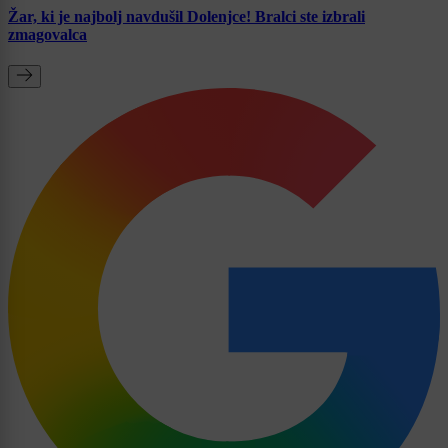
Žar, ki je najbolj navdušil Dolenjce! Bralci ste izbrali
zmagovalca