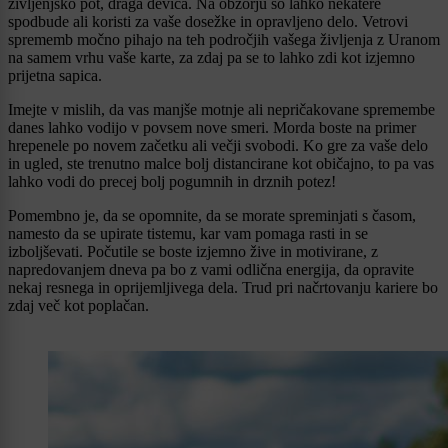
življenjsko pot, draga devica. Na obzorju so lahko nekatere
spodbude ali koristi za vaše dosežke in opravljeno delo. Vetrovi
sprememb močno pihajo na teh področjih vašega življenja z Uranom
na samem vrhu vaše karte, za zdaj pa se to lahko zdi kot izjemno
prijetna sapica.
Imejte v mislih, da vas manjše motnje ali nepričakovane spremembe
danes lahko vodijo v povsem nove smeri. Morda boste na primer
hrepenele po novem začetku ali večji svobodi. Ko gre za vaše delo
in ugled, ste trenutno malce bolj distancirane kot običajno, to pa vas
lahko vodi do precej bolj pogumnih in drznih potez!
Pomembno je, da se opomnite, da se morate spreminjati s časom,
namesto da se upirate tistemu, kar vam pomaga rasti in se
izboljševati. Počutile se boste izjemno žive in motivirane, z
napredovanjem dneva pa bo z vami odlična energija, da opravite
nekaj resnega in oprijemljivega dela. Trud pri načrtovanju kariere bo
zdaj več kot poplačan.