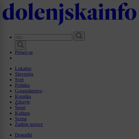
Skip
to
main
content
Prijavi se
Lokalno
Slovenija
Svet
Politika
Gospodarstvo
Kronika
Zdravje
Šport
Kultura
Scena
Zadnje novice
Dogodki