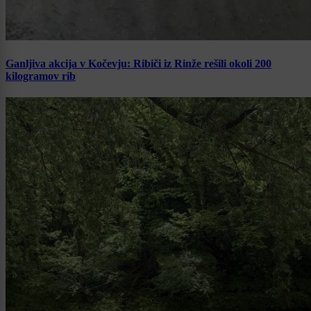
Ganljiva akcija v Kočevju: Ribiči iz Rinže rešili okoli 200
kilogramov rib