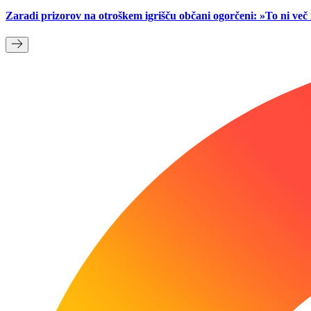
Zaradi prizorov na otroškem igrišču občani ogorčeni: »To ni ve