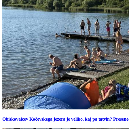
Obiskovalcev Kočevskega jezera je veliko, kaj pa tatvin? Presen