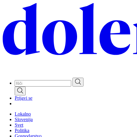
Skip
to
main
content
Prijavi se
Lokalno
Slovenija
Svet
Politika
Gospodarstvo