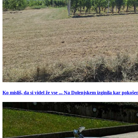
Ko misliš, da si videl že vse ... Na Dolenjskem izginila kar pokoše