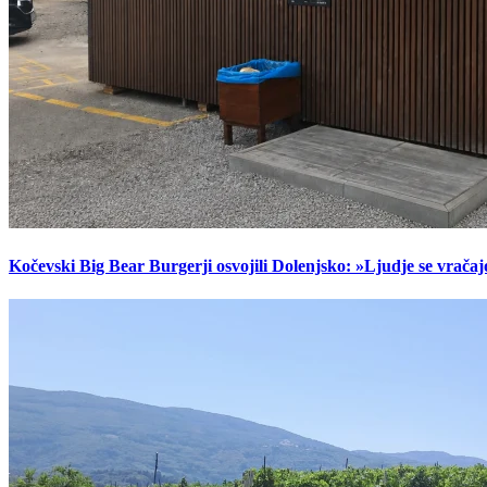
Kočevski Big Bear Burgerji osvojili Dolenjsko: »Ljudje se vračaj