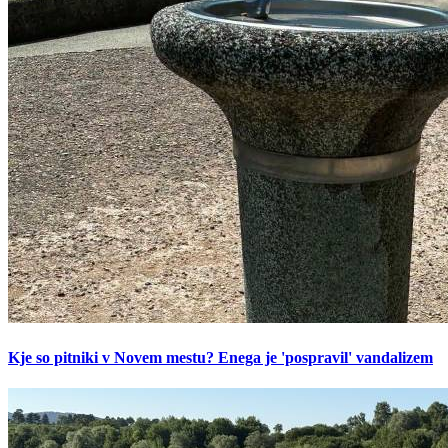
Kje so pitniki v Novem mestu? Enega je 'pospravil' vandalizem