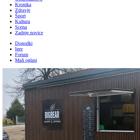
Kronika
Zdravje
Šport
Kultura
Scena
Zadnje novice
Dogodki
Igre
Forum
Mali oglasi