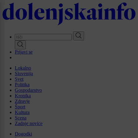
Skip
to
main
content
Prijavi se
Lokalno
Slovenija
Svet
Politika
Gospodarstvo
Kronika
Zdravje
Šport
Kultura
Scena
Zadnje novice
Dogodki