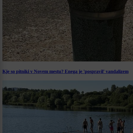
Kje so pitniki v Novem mestu? Enega je 'pospravil' vandalizem