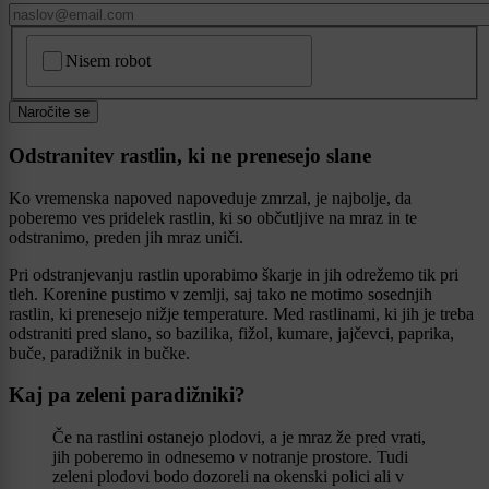
CAPTCHA
Nisem robot
Naročite se
Odstranitev rastlin, ki ne prenesejo slane
Ko vremenska napoved napoveduje zmrzal, je najbolje, da
poberemo ves pridelek rastlin, ki so občutljive na mraz in te
odstranimo, preden jih mraz uniči.
Pri odstranjevanju rastlin uporabimo škarje in jih odrežemo tik pri
tleh. Korenine pustimo v zemlji, saj tako ne motimo sosednjih
rastlin, ki prenesejo nižje temperature. Med rastlinami, ki jih je treba
odstraniti pred slano, so bazilika, fižol, kumare, jajčevci, paprika,
buče, paradižnik in bučke.
Kaj pa zeleni paradižniki?
Če na rastlini ostanejo plodovi, a je mraz že pred vrati,
jih poberemo in odnesemo v notranje prostore. Tudi
zeleni plodovi bodo dozoreli na okenski polici ali v