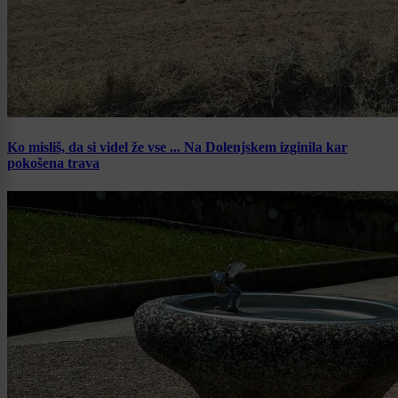
Ko misliš, da si videl že vse ... Na Dolenjskem izginila kar
pokošena trava