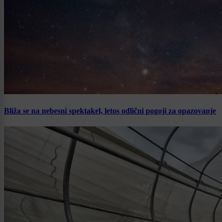
Bliža se na nebesni spektakel, letos odlični pogoji za opazovanje