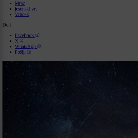
Mraz
jesenski vrt
Vrtiček
Deli
Facebook
X
WhatsApp
Pošlji