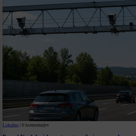
Lokalno
|
0 komentarjev