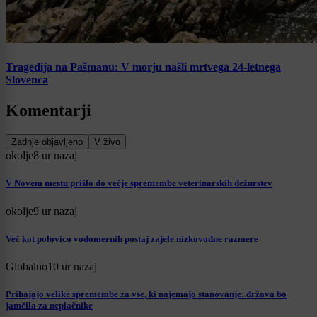
Tragedija na Pašmanu: V morju našli mrtvega 24-letnega
Slovenca
Komentarji
Zadnje objavljeno
V živo
okolje
8 ur nazaj
V Novem mestu prišlo do večje spremembe veterinarskih dežurstev
okolje
9 ur nazaj
Več kot polovico vodomernih postaj zajele nizkovodne razmere
Globalno
10 ur nazaj
Prihajajo velike spremembe za vse, ki najemajo stanovanje: država bo
jamčila za neplačnike