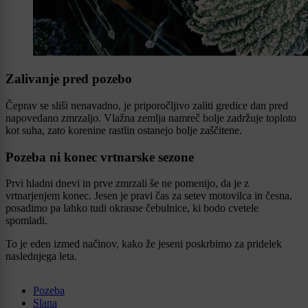
Zalivanje pred pozebo
Čeprav se sliši nenavadno, je priporočljivo zaliti gredice dan pred
napovedano zmrzaljo. Vlažna zemlja namreč bolje zadržuje toploto
kot suha, zato korenine rastlin ostanejo bolje zaščitene.
Pozeba ni konec vrtnarske sezone
Prvi hladni dnevi in prve zmrzali še ne pomenijo, da je z
vrtnarjenjem konec. Jesen je pravi čas za setev motovilca in česna,
posadimo pa lahko tudi okrasne čebulnice, ki bodo cvetele
spomladi.
To je eden izmed načinov, kako že jeseni poskrbimo za pridelek
naslednjega leta.
Pozeba
Slana