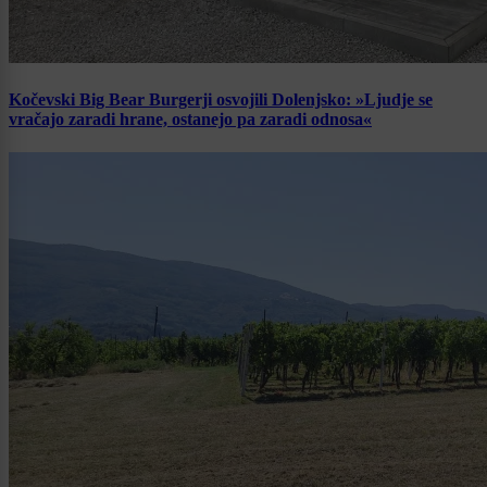
Kočevski Big Bear Burgerji osvojili Dolenjsko: »Ljudje se
vračajo zaradi hrane, ostanejo pa zaradi odnosa«