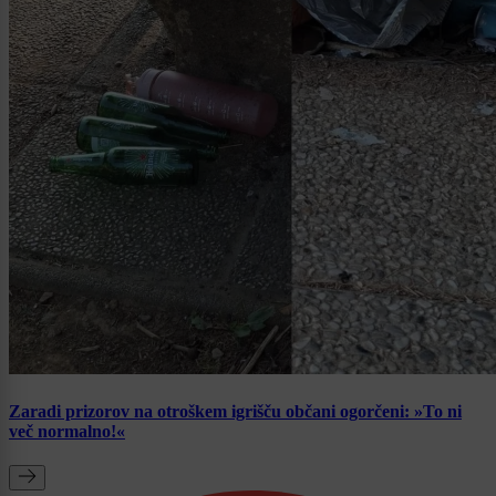
Zaradi prizorov na otroškem igrišču občani ogorčeni: »To ni
več normalno!«