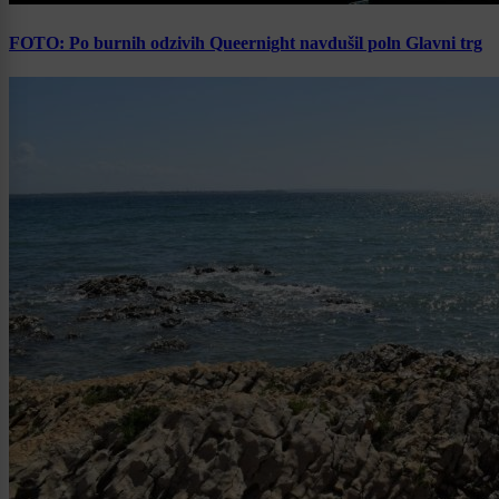
FOTO: Po burnih odzivih Queernight navdušil poln Glavni trg