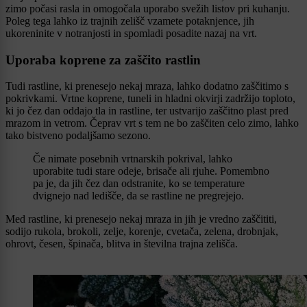
zimo počasi rasla in omogočala uporabo svežih listov pri kuhanju.
Poleg tega lahko iz trajnih zelišč vzamete potaknjence, jih
ukoreninite v notranjosti in spomladi posadite nazaj na vrt.
Uporaba koprene za zaščito rastlin
Tudi rastline, ki prenesejo nekaj mraza, lahko dodatno zaščitimo s
pokrivkami. Vrtne koprene, tuneli in hladni okvirji zadržijo toploto,
ki jo čez dan oddajo tla in rastline, ter ustvarijo zaščitno plast pred
mrazom in vetrom. Čeprav vrt s tem ne bo zaščiten celo zimo, lahko
tako bistveno podaljšamo sezono.
Če nimate posebnih vrtnarskih pokrival, lahko
uporabite tudi stare odeje, brisače ali rjuhe. Pomembno
pa je, da jih čez dan odstranite, ko se temperature
dvignejo nad ledišče, da se rastline ne pregrejejo.
Med rastline, ki prenesejo nekaj mraza in jih je vredno zaščititi,
sodijo rukola, brokoli, zelje, korenje, cvetača, zelena, drobnjak,
ohrovt, česen, špinača, blitva in številna trajna zelišča.