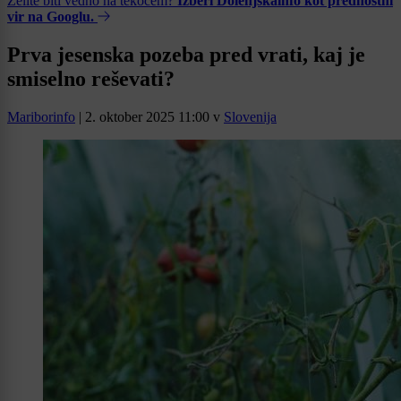
Želite biti vedno na tekočem?
Izberi Dolenjskainfo kot prednostni
vir na Googlu.
Prva jesenska pozeba pred vrati, kaj je
smiselno reševati?
Mariborinfo
|
2. oktober 2025 11:00
v
Slovenija