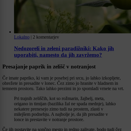
Lokalno
|
2 komentarjev
Nedozoreli in zeleni paradižniki: Kako jih
uporabiti, namesto da jih zavržemo?
Presajanje paprik in zelišč v notranjost
Če imate papriko, ki vam je posebej pri srcu, jo lahko izkopljete,
obrežete in presadite v lonec. Čez zimo jo hranite v hladnem in
temnem prostoru. Tako lahko prezimi in jo spomladi vrnete na vrt.
Pri trajnih zeliščih, kot so rožmarin, žajbelj, meta,
origano in timijan (bazilika žal ne spada mednje), lahko
nekatere prenesejo zimo tudi na prostem, zlasti v
milejšem podnebju. A najbolje je, da jih presadite v
lonce in prestavite v notranje prostore.
Če jih postavite na sončno mesto in redno zalivate, bodo tudi čez