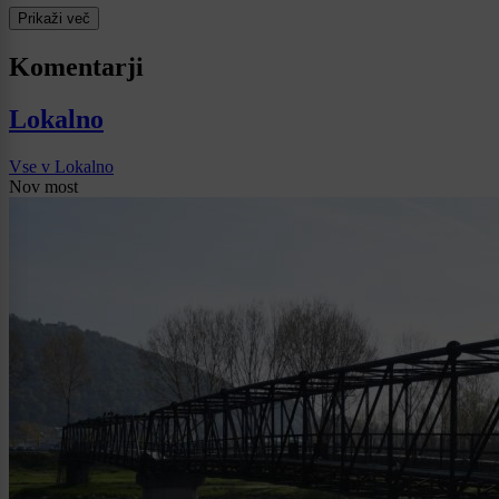
Prikaži več
Komentarji
Lokalno
Vse v Lokalno
Nov most