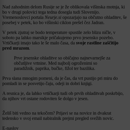
Nad zahodnim delom Rusije se je že oblikovala višinska motnja, ki
bo v drugi polovici tega tedna dosegla tudi Slovenijo.
Vremenoslovci portala
Neurje.si
opozarjajo na občutno ohladitev, še
posebej v petek, ko bo višinski ciklon prešel čez Jadran.
V petek zjutraj se bodo temperature spustile zelo blizu ničle, v
soboto pa lahko marsikje pričakujemo prvo jesensko pozebo.
Vrtičkarji imajo tako le še malo časa, da
svoje rastline zaščitijo
pred mrazom
.
Prve jesenske ohladitve so običajno najnevarnejše za
občutljive vrtnine. Med najbolj ogroženimi so
paradižnik, paprika, bučke, fižol ter bazilika.
Prva slana mnogim pomeni, da je čas, da vrt pustijo pri miru do
pomladi in se posvetijo čaju, odeji in dobri knjigi.
A resnica je, da lahko vrtičkarji tudi ob prvih ohladitvah poskrbijo,
da njihov vrt ostane rodoviten še dolgo v jesen.
Želiš biti vedno na tekočem? Prijavi se na novice in dvakrat
tedensko v svoj email nabiralnik prejmi pregled svežih novic.
E-naslov