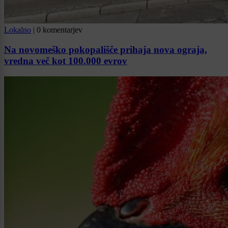
Lokalno
|
0 komentarjev
Na novomeško pokopališče prihaja nova ograja,
vredna več kot 100.000 evrov