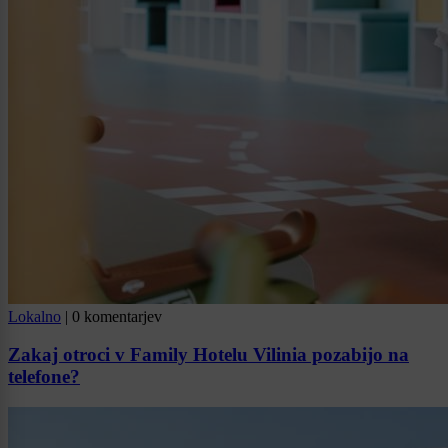
Lokalno
|
0 komentarjev
Zakaj otroci v Family Hotelu Vilinia pozabijo na
telefone?