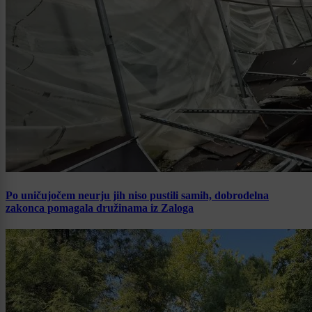
Po uničujočem neurju jih niso pustili samih, dobrodelna
zakonca pomagala družinama iz Zaloga