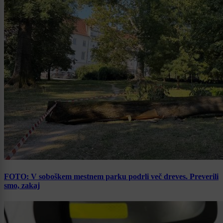
FOTO: V soboškem mestnem parku podrli več dreves. Preverili
smo, zakaj