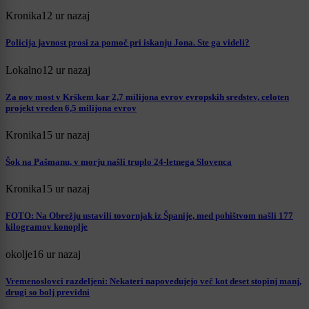
Kronika
12 ur nazaj
Policija javnost prosi za pomoč pri iskanju Jona. Ste ga videli?
Lokalno
12 ur nazaj
Za nov most v Krškem kar 2,7 milijona evrov evropskih sredstev, celoten
projekt vreden 6,5 milijona evrov
Kronika
15 ur nazaj
Šok na Pašmanu, v morju našli truplo 24-letnega Slovenca
Kronika
15 ur nazaj
FOTO: Na Obrežju ustavili tovornjak iz Španije, med pohištvom našli 177
kilogramov konoplje
okolje
16 ur nazaj
Vremenoslovci razdeljeni: Nekateri napovedujejo več kot deset stopinj manj,
drugi so bolj previdni