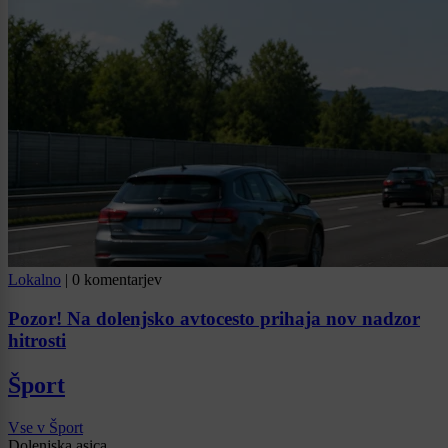
Lokalno
|
0 komentarjev
Pozor! Na dolenjsko avtocesto prihaja nov nadzor
hitrosti
Šport
Vse v Šport
Dolenjska asica