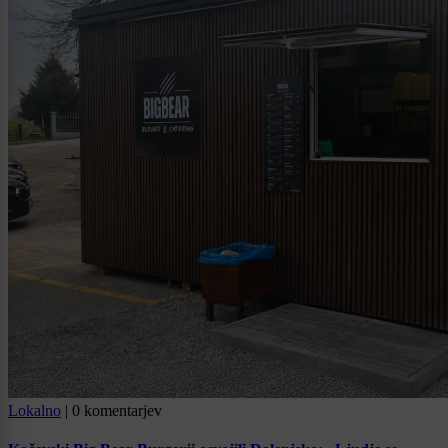
Lokalno
|
0 komentarjev