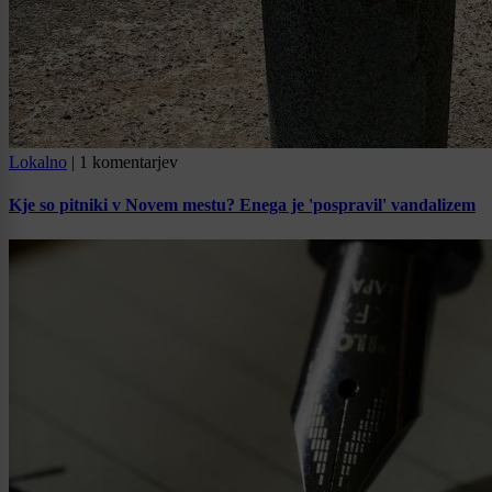
Lokalno
|
1 komentarjev
Kje so pitniki v Novem mestu? Enega je 'pospravil' vandalizem