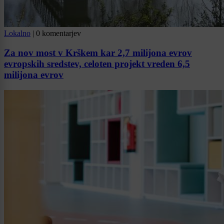
Lokalno
|
0 komentarjev
Za nov most v Krškem kar 2,7 milijona evrov
evropskih sredstev, celoten projekt vreden 6,5
milijona evrov