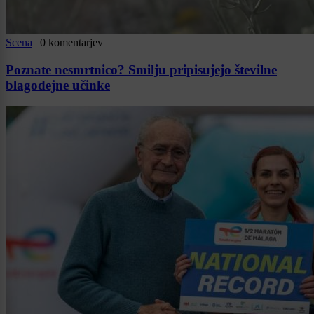
Scena
|
0 komentarjev
Poznate nesmrtnico? Smilju pripisujejo številne
blagodejne učinke