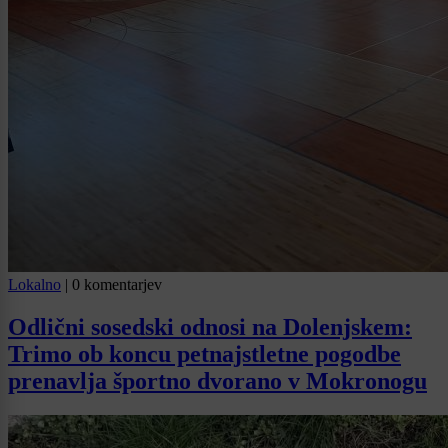
Lokalno
|
0 komentarjev
Odlični sosedski odnosi na Dolenjskem:
Trimo ob koncu petnajstletne pogodbe
prenavlja športno dvorano v Mokronogu