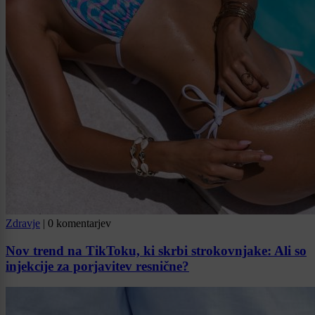
Zdravje
|
0 komentarjev
Nov trend na TikToku, ki skrbi strokovnjake: Ali so
injekcije za porjavitev resnične?