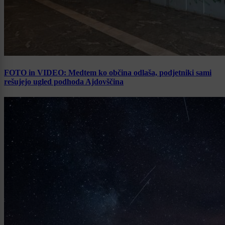
FOTO in VIDEO: Medtem ko občina odlaša, podjetniki sami
rešujejo ugled podhoda Ajdovščina