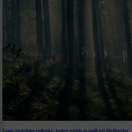
Umor avstrijske vplivnice, katere truplo so našli pri Majšperku,