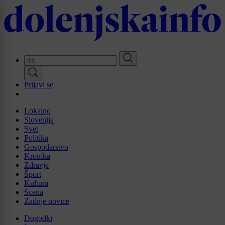
Skip
to
main
content
Prijavi se
Lokalno
Slovenija
Svet
Politika
Gospodarstvo
Kronika
Zdravje
Šport
Kultura
Scena
Zadnje novice
Dogodki