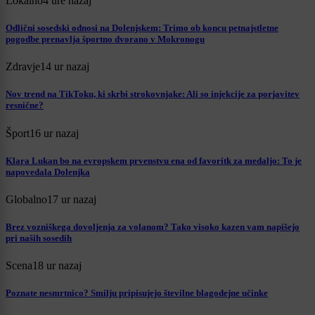
Lokalno
4 ure nazaj
Odlični sosedski odnosi na Dolenjskem: Trimo ob koncu petnajstletne
pogodbe prenavlja športno dvorano v Mokronogu
Zdravje
14 ur nazaj
Nov trend na TikToku, ki skrbi strokovnjake: Ali so injekcije za porjavitev
resnične?
Šport
16 ur nazaj
Klara Lukan bo na evropskem prvenstvu ena od favoritk za medaljo: To je
napovedala Dolenjka
Globalno
17 ur nazaj
Brez vozniškega dovoljenja za volanom? Tako visoko kazen vam napišejo
pri naših sosedih
Scena
18 ur nazaj
Poznate nesmrtnico? Smilju pripisujejo številne blagodejne učinke