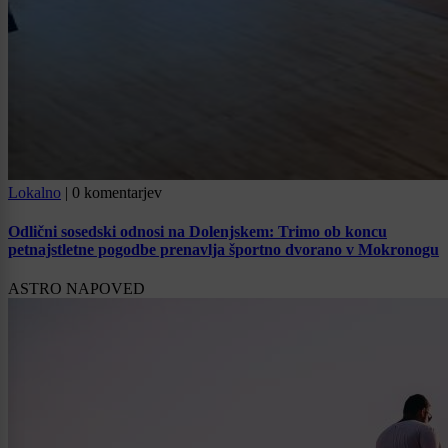
Lokalno
|
0 komentarjev
Odlični sosedski odnosi na Dolenjskem: Trimo ob koncu
petnajstletne pogodbe prenavlja športno dvorano v Mokronogu
ASTRO NAPOVED