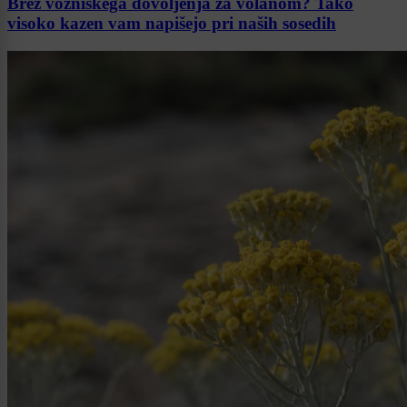
Brez vozniškega dovoljenja za volanom? Tako
visoko kazen vam napišejo pri naših sosedih