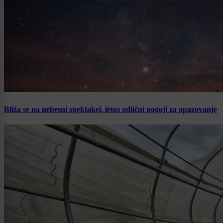
Bliža se na nebesni spektakel, letos odlični pogoji za opazovanje