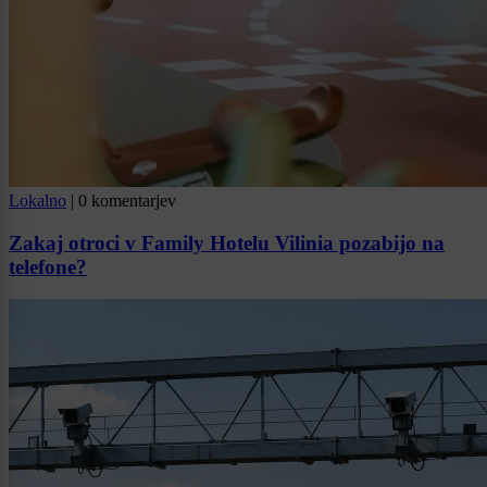
Lokalno
|
0 komentarjev
Zakaj otroci v Family Hotelu Vilinia pozabijo na
telefone?