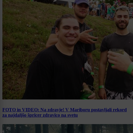
FOTO in VIDEO: Na zdravje! V Mariboru postavljali rekord
za najdaljšo špricer zdravico na svetu