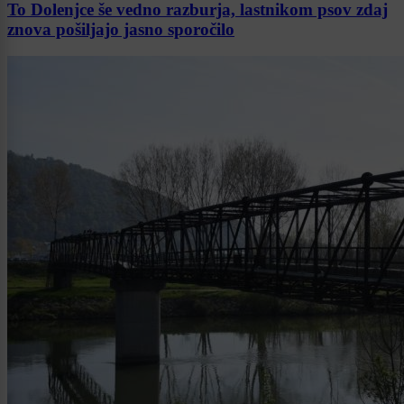
To Dolenjce še vedno razburja, lastnikom psov zdaj
znova pošiljajo jasno sporočilo