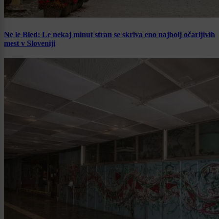
Ne le Bled: Le nekaj minut stran se skriva eno najbolj očarljivih
mest v Sloveniji