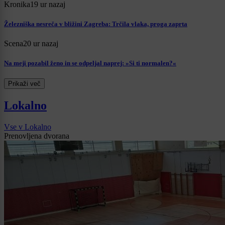
Kronika
19 ur nazaj
Železniška nesreča v bližini Zagreba: Trčila vlaka, proga zaprta
Scena
20 ur nazaj
Na meji pozabil ženo in se odpeljal naprej: »Si ti normalen?«
Prikaži več
Lokalno
Vse v Lokalno
Prenovljena dvorana