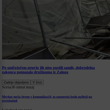
Po uničujočem neurju jih niso pustili samih, dobrodelna
zakonca pomagala družinama iz Zaloga
Zadnje objavljeno
V živo
Scena
36 minut nazaj
Merkur meša štrene v komunikaciji, ta znamenja bodo najbolj na
preizkušnji