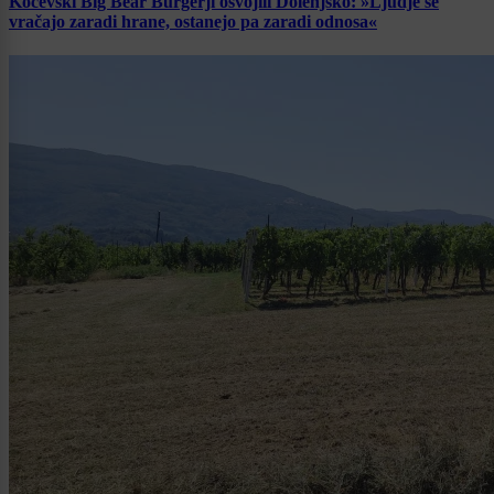
Kočevski Big Bear Burgerji osvojili Dolenjsko: »Ljudje se
vračajo zaradi hrane, ostanejo pa zaradi odnosa«