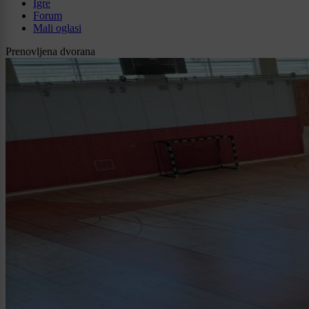
Igre
Forum
Mali oglasi
Prenovljena dvorana