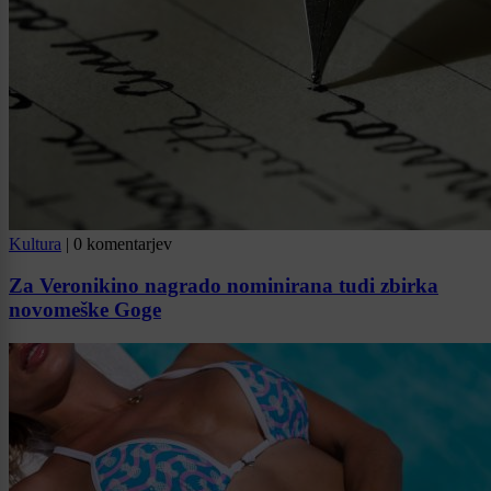
Kultura
|
0 komentarjev
Za Veronikino nagrado nominirana tudi zbirka
novomeške Goge