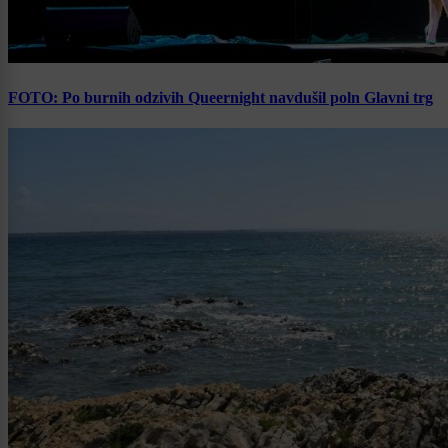
FOTO: Po burnih odzivih Queernight navdušil poln Glavni trg