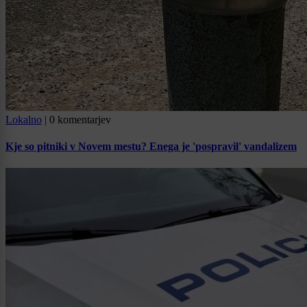
Lokalno
|
0 komentarjev
Kje so pitniki v Novem mestu? Enega je 'pospravil' vandalizem