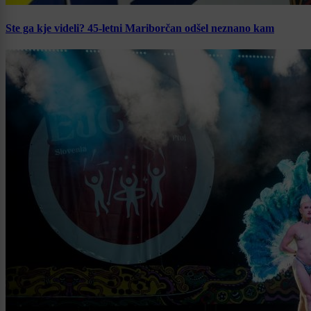
Ste ga kje videli? 45-letni Mariborčan odšel neznano kam