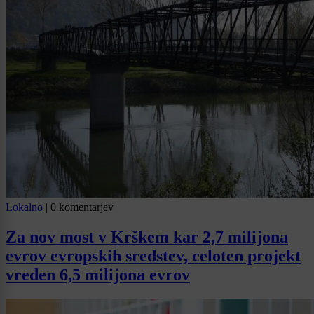
Lokalno
|
0 komentarjev
Za nov most v Krškem kar 2,7 milijona
evrov evropskih sredstev, celoten projekt
vreden 6,5 milijona evrov