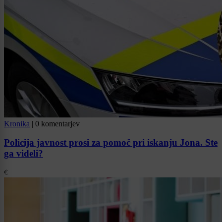
Kronika
|
0 komentarjev
Policija javnost prosi za pomoč pri iskanju Jona. Ste
ga videli?