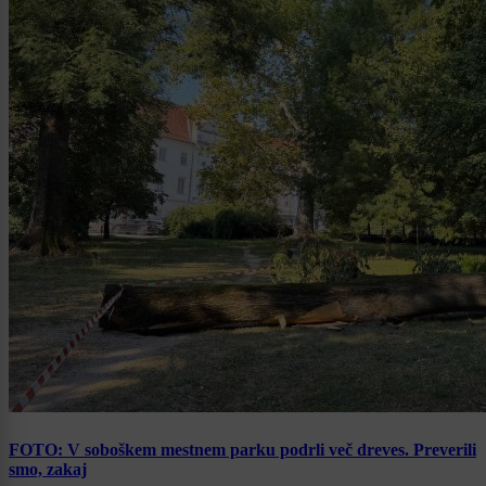
FOTO: V soboškem mestnem parku podrli več dreves. Preverili
smo, zakaj