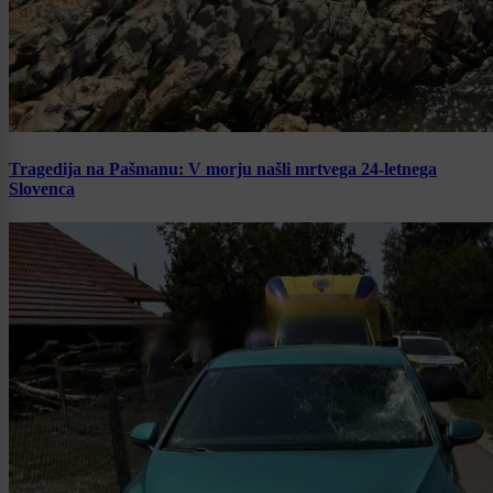
Tragedija na Pašmanu: V morju našli mrtvega 24-letnega
Slovenca