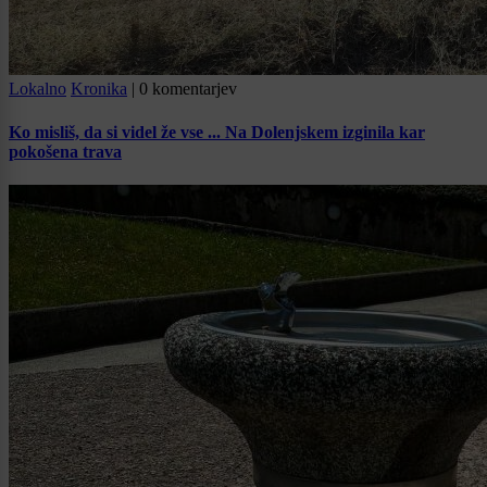
Lokalno
Kronika
|
0 komentarjev
Ko misliš, da si videl že vse ... Na Dolenjskem izginila kar
pokošena trava