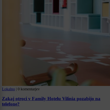
Lokalno
|
0 komentarjev
Zakaj otroci v Family Hotelu Vilinia pozabijo na
telefone?