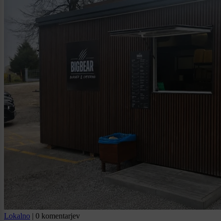
Lokalno
|
0 komentarjev