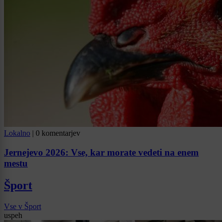
Lokalno
|
0 komentarjev
Jernejevo 2026: Vse, kar morate vedeti na enem
mestu
Šport
Vse v Šport
uspeh