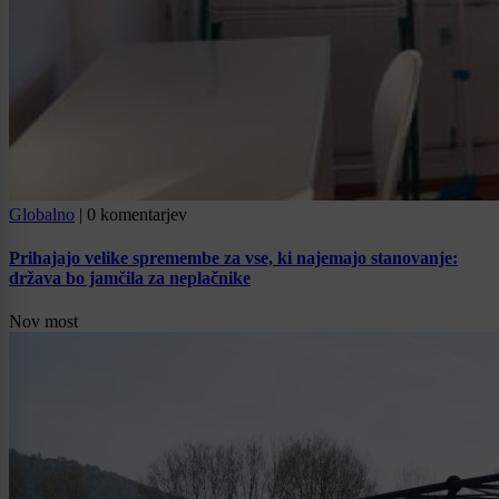
Globalno
|
0 komentarjev
Prihajajo velike spremembe za vse, ki najemajo stanovanje:
država bo jamčila za neplačnike
Nov most