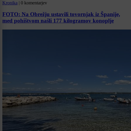
Kronika
|
0 komentarjev
FOTO: Na Obrežju ustavili tovornjak iz Španije,
med pohištvom našli 177 kilogramov konoplje