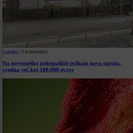
Lokalno
|
0 komentarjev
Na novomeško pokopališče prihaja nova ograja,
vredna več kot 100.000 evrov