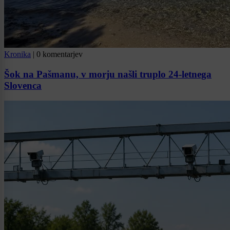
Kronika
|
0 komentarjev
Šok na Pašmanu, v morju našli truplo 24-letnega
Slovenca