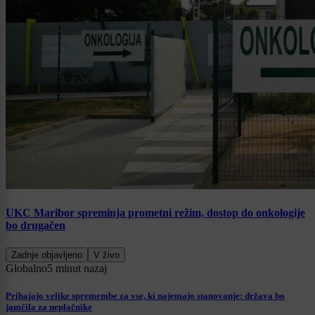
UKC Maribor spreminja prometni režim, dostop do onkologije
bo drugačen
Zadnje objavljeno
V živo
Globalno
5 minut nazaj
Prihajajo velike spremembe za vse, ki najemajo stanovanje: država bo
jamčila za neplačnike