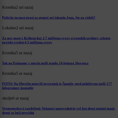
Kronika
2 uri nazaj
Policija javnost prosi za pomoč pri iskanju Jona. Ste ga videli?
Lokalno
2 uri nazaj
Za nov most v Krškem kar 2,7 milijona evrov evropskih sredstev, celoten
projekt vreden 6,5 milijona evrov
Kronika
5 ur nazaj
Šok na Pašmanu, v morju našli truplo 24-letnega Slovenca
Kronika
5 ur nazaj
FOTO: Na Obrežju ustavili tovornjak iz Španije, med pohištvom našli 177
kilogramov konoplje
okolje
6 ur nazaj
Vremenoslovci razdeljeni: Nekateri napovedujejo več kot deset stopinj manj,
drugi so bolj previdni