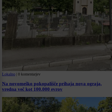
Lokalno
|
0 komentarjev
Na novomeško pokopališče prihaja nova ograja,
vredna več kot 100.000 evrov