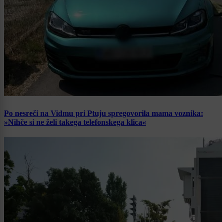
Po nesreči na Vidmu pri Ptuju spregovorila mama voznika:
»Nihče si ne želi takega telefonskega klica«