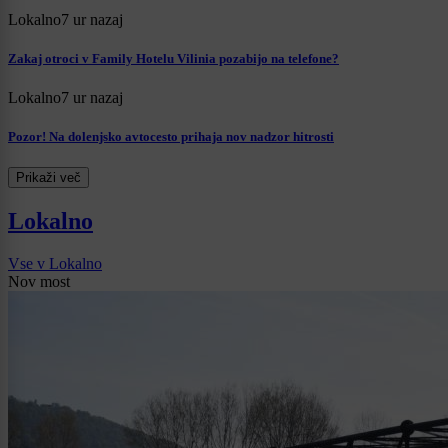
Lokalno
7 ur nazaj
Zakaj otroci v Family Hotelu Vilinia pozabijo na telefone?
Lokalno
7 ur nazaj
Pozor! Na dolenjsko avtocesto prihaja nov nadzor hitrosti
Prikaži več
Lokalno
Vse v Lokalno
Nov most