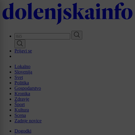
Skip
to
main
content
Prijavi se
Lokalno
Slovenija
Svet
Politika
Gospodarstvo
Kronika
Zdravje
Šport
Kultura
Scena
Zadnje novice
Dogodki