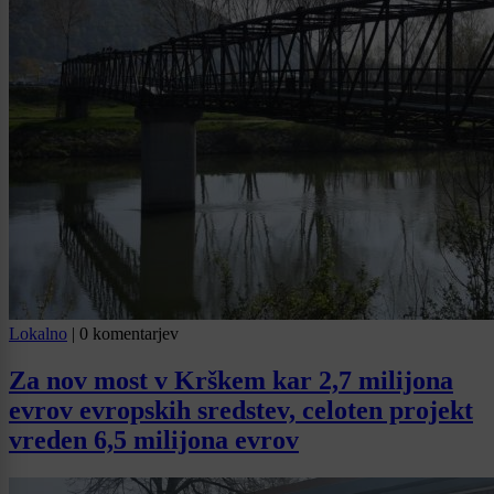
Lokalno
|
0 komentarjev
Za nov most v Krškem kar 2,7 milijona
evrov evropskih sredstev, celoten projekt
vreden 6,5 milijona evrov