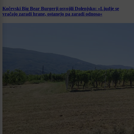
Kočevski Big Bear Burgerji osvojili Dolenjsko: »Ljudje se
vračajo zaradi hrane, ostanejo pa zaradi odnosa«