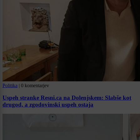
Politika
|
0 komentarjev
Uspeh stranke Resni.ca na Dolenjskem: Slabše kot
drugod, a zgodovinski uspeh ostaja