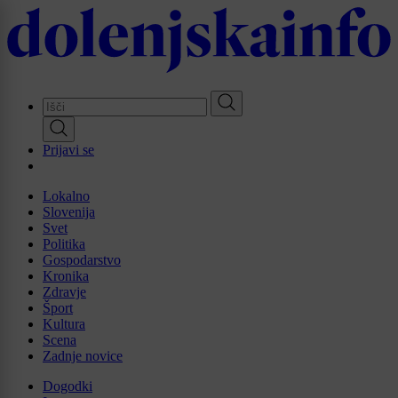
Skip
to
main
content
Prijavi se
Lokalno
Slovenija
Svet
Politika
Gospodarstvo
Kronika
Zdravje
Šport
Kultura
Scena
Zadnje novice
Dogodki