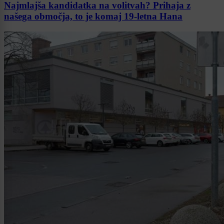
Najmlajša kandidatka na volitvah? Prihaja z
našega območja, to je komaj 19-letna Hana