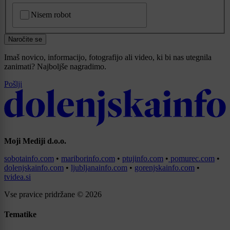
CAPTCHA
Nisem robot
Naročite se
Imaš novico, informacijo, fotografijo ali video, ki bi nas utegnila
zanimati? Najboljše nagradimo.
Pošlji
Moji Mediji d.o.o.
sobotainfo.com
•
mariborinfo.com
•
ptujinfo.com
•
pomurec.com
•
dolenjskainfo.com
•
ljubljanainfo.com
•
gorenjskainfo.com
•
tvidea.si
Vse pravice pridržane © 2026
Tematike