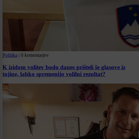
Politika
|
0 komentarjev
K izidom volitev bodo danes prišteli še glasove iz
tujine, lahko spremenijo volilni rezultat?