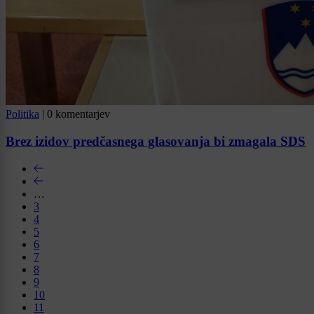
Politika
|
0 komentarjev
Brez izidov predčasnega glasovanja bi zmagala SDS
…
3
4
5
6
7
8
9
10
11