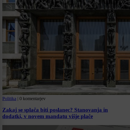
Politika
|
0 komentarjev
Zakaj se splača biti poslanec? Stanovanja in
dodatki, v novem mandatu višje plače