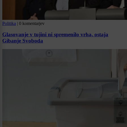
Politika
|
0 komentarjev
Glasovanje v tujini ni spremenilo vrha, ostaja
Gibanje Svoboda