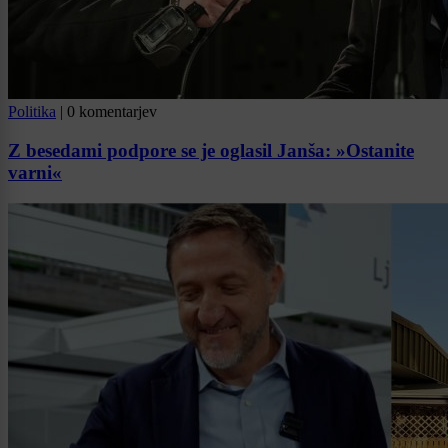
Politika
|
0 komentarjev
Z besedami podpore se je oglasil Janša: »Ostanite
varni«