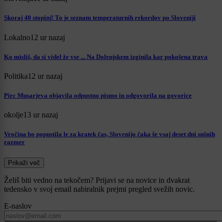
Skoraj 40 stopinj! To je seznam temperaturnih rekordov po Sloveniji
Lokalno
12 ur nazaj
Ko misliš, da si videl že vse ... Na Dolenjskem izginila kar pokošena trava
Politika
12 ur nazaj
Pirc Musarjeva objavila odpustno pismo in odgovorila na govorice
okolje
13 ur nazaj
Vročina bo popustila le za kratek čas, Slovenijo čaka še vsaj deset dni sušnih
razmer
Prikaži več
Želiš biti vedno na tekočem? Prijavi se na novice in dvakrat
tedensko v svoj email nabiralnik prejmi pregled svežih novic.
E-naslov