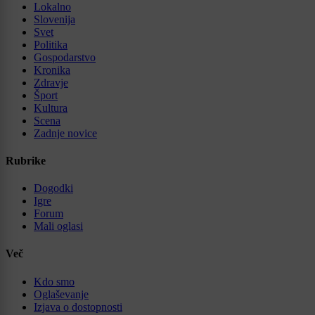
Lokalno
Slovenija
Svet
Politika
Gospodarstvo
Kronika
Zdravje
Šport
Kultura
Scena
Zadnje novice
Rubrike
Dogodki
Igre
Forum
Mali oglasi
Več
Kdo smo
Oglaševanje
Izjava o dostopnosti