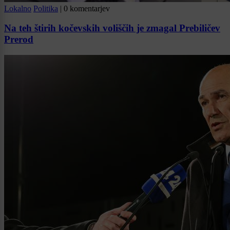
Lokalno
Politika
|
0 komentarjev
Na teh štirih kočevskih voliščih je zmagal Prebiličev
Prerod