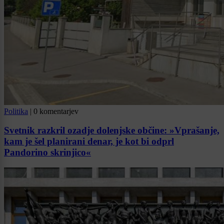
Politika
|
0 komentarjev
Svetnik razkril ozadje dolenjske občine: »Vprašanje,
kam je šel planirani denar, je kot bi odprl
Pandorino skrinjico«