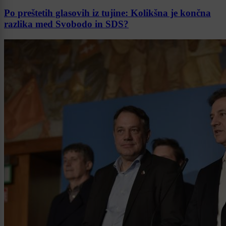
Po preštetih glasovih iz tujine: Kolikšna je končna
razlika med Svobodo in SDS?