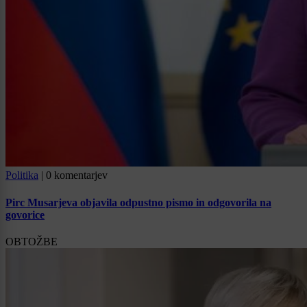
Politika
|
0 komentarjev
Pirc Musarjeva objavila odpustno pismo in odgovorila na
govorice
OBTOŽBE