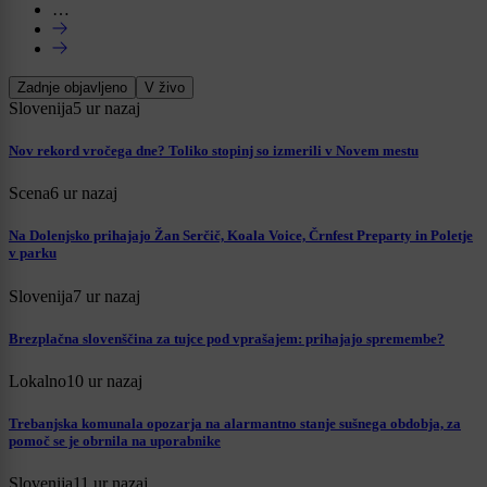
…
Zadnje objavljeno
V živo
Slovenija
5 ur nazaj
Nov rekord vročega dne? Toliko stopinj so izmerili v Novem mestu
Scena
6 ur nazaj
Na Dolenjsko prihajajo Žan Serčič, Koala Voice, Črnfest Preparty in Poletje
v parku
Slovenija
7 ur nazaj
Brezplačna slovenščina za tujce pod vprašajem: prihajajo spremembe?
Lokalno
10 ur nazaj
Trebanjska komunala opozarja na alarmantno stanje sušnega obdobja, za
pomoč se je obrnila na uporabnike
Slovenija
11 ur nazaj