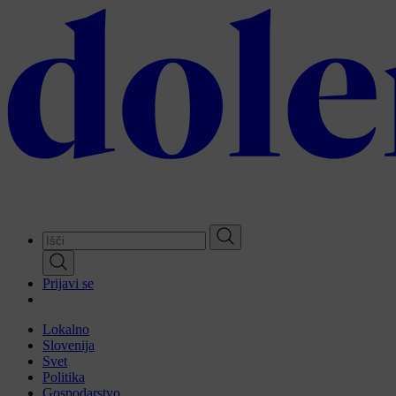
Skip
to
main
content
Prijavi se
Lokalno
Slovenija
Svet
Politika
Gospodarstvo