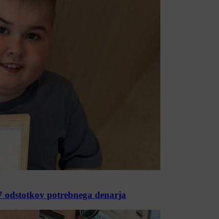
97 odstotkov potrebnega denarja