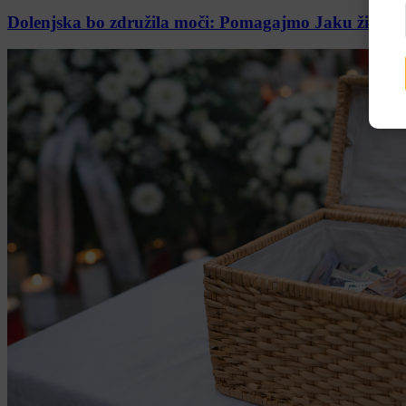
Dolenjska bo združila moči: Pomagajmo Jaku živeti