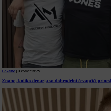
Lokalno
|
0 komentarjev
Znano, koliko denarja so dobrodelni čevapčiči prines