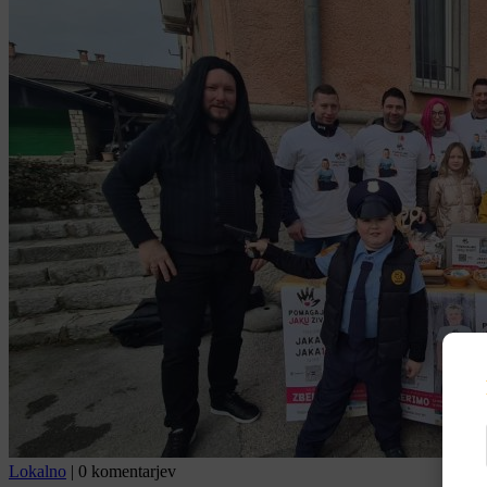
Lokalno
|
0 komentarjev