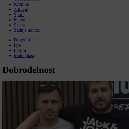
Kronika
Zdravje
Šport
Kultura
Scena
Zadnje novice
Dogodki
Igre
Forum
Mali oglasi
Dobrodelnost