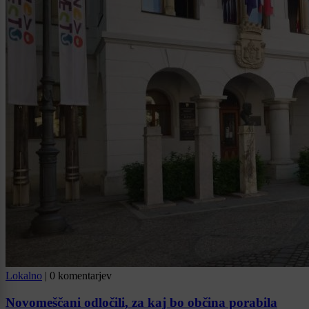
Lokalno
|
0 komentarjev
Novomeščani odločili, za kaj bo občina porabila