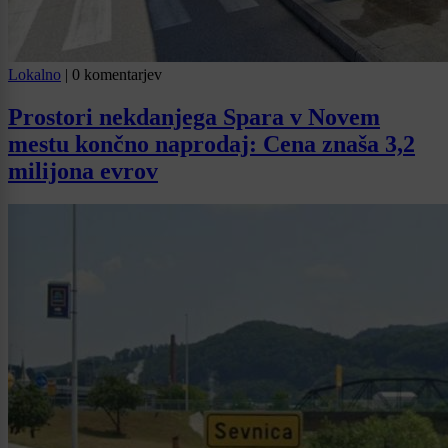
Lokalno
|
0 komentarjev
Prostori nekdanjega Spara v Novem
mestu končno naprodaj: Cena znaša 3,2
milijona evrov