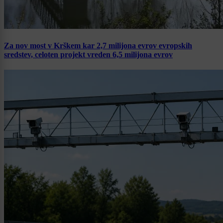
Za nov most v Krškem kar 2,7 milijona evrov evropskih
sredstev, celoten projekt vreden 6,5 milijona evrov