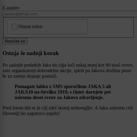
E-naslov
CAPTCHA
Nisem robot
Naročite se
Ostaja še zadnji korak
Po zadnjih podatkih Jako do cilja loči nekaj manj kot 90 tisoč evrov,
zato organizatorji dobrodelne akcije, sploh pa Jakova družina prosi
še za zadnje dejanje pomoči.
Pomagate lahko z SMS sporočilom JAKA 5 ali
JAKA10 na številko 1919, s čimer darujete pet
oziroma deset evrov za Jakovo zdravljenje.
Pred letom dni se je cilj zdel skoraj nedosegljiv. A Jaku oziroma celi
Sloveniji bo zagotovo uspelo!