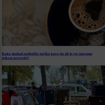
Kako skuhati najboljšo turško kavo (in ali jo res moramo
trikrat prevreti)?