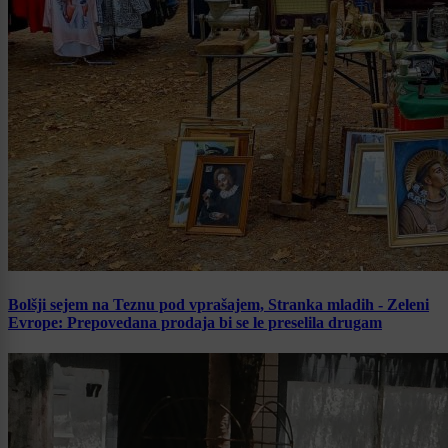
Bolšji sejem na Teznu pod vprašajem, Stranka mladih - Zeleni
Evrope: Prepovedana prodaja bi se le preselila drugam