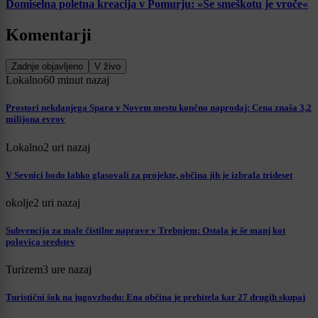
Domiselna poletna kreacija v Pomurju: »Še smeškotu je vroče«
Komentarji
Zadnje objavljeno
V živo
Lokalno
60 minut nazaj
Prostori nekdanjega Spara v Novem mestu končno naprodaj: Cena znaša 3,2
milijona evrov
Lokalno
2 uri nazaj
V Sevnici bodo lahko glasovali za projekte, občina jih je izbrala trideset
okolje
2 uri nazaj
Subvencija za male čistilne naprave v Trebnjem: Ostala je še manj kot
polovica sredstev
Turizem
3 ure nazaj
Turistični šok na jugovzhodu: Ena občina je prehitela kar 27 drugih skupaj