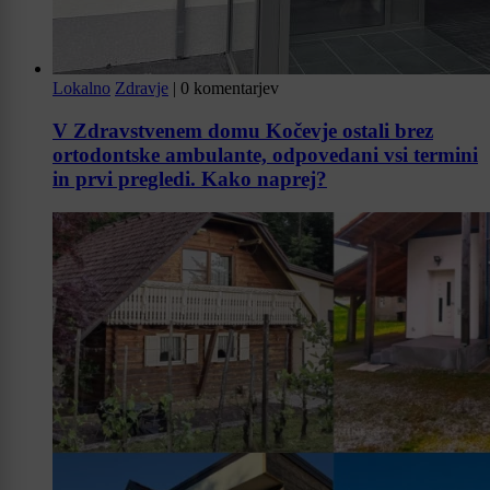
Lokalno
Zdravje
|
0 komentarjev
V Zdravstvenem domu Kočevje ostali brez
ortodontske ambulante, odpovedani vsi termini
in prvi pregledi. Kako naprej?