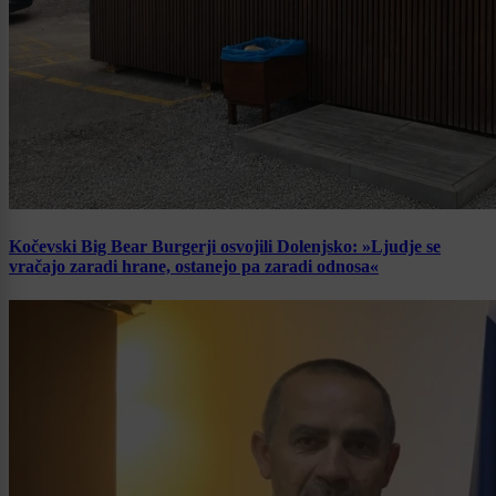
Kočevski Big Bear Burgerji osvojili Dolenjsko: »Ljudje se
vračajo zaradi hrane, ostanejo pa zaradi odnosa«