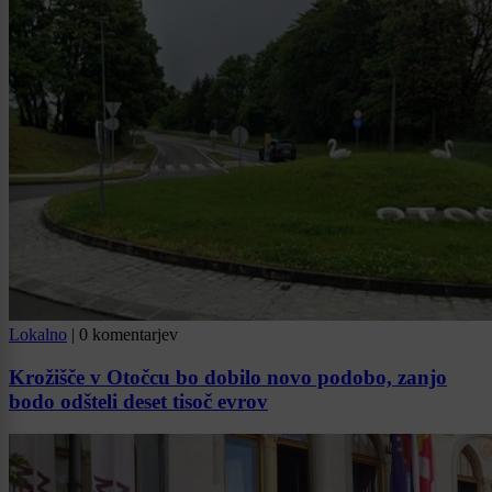
Lokalno
|
0 komentarjev
Krožišče v Otočcu bo dobilo novo podobo, zanjo
bodo odšteli deset tisoč evrov