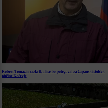
Robert Tomazin razkril, ali se bo potegoval za županski stolček
občine Kočevje