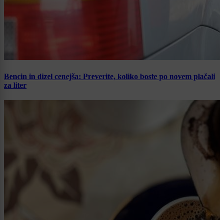
Bencin in dizel cenejša: Preverite, koliko boste po novem plačali
za liter