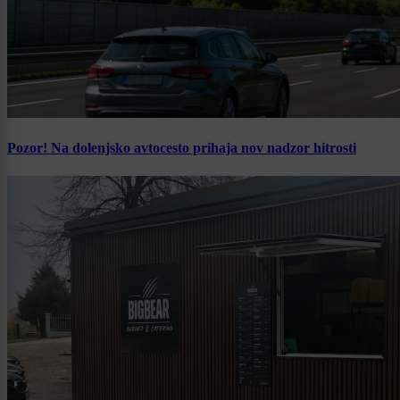
Pozor! Na dolenjsko avtocesto prihaja nov nadzor hitrosti