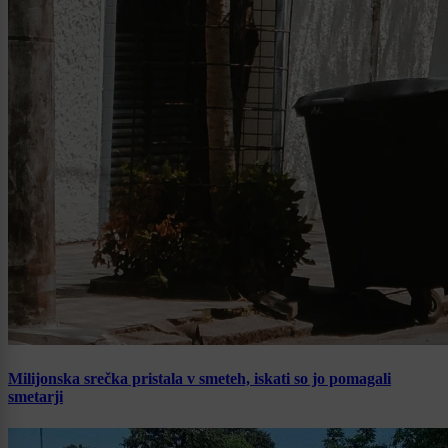
Milijonska srečka pristala v smeteh, iskati so jo pomagali
smetarji