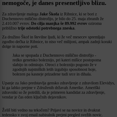
nemogoče, je danes presenetljivo blizu.
Za zdravljenje malega
Jake Škofa
iz Ribnice, ki se bori z
Duchennovo mišično distrofijo, je bilo do 25. maja zbranih že
2.410.007 evrov.
Do cilja manjka še 89.992 evrov
oziroma
približno
trije odstotki potrebnega zneska
.
Za družino Škof in številne ljudi, ki že več mesecev spremljajo
zgodbo dečka iz Ribnice, to niso več milijoni, ampak zadnji koraki
dolge in naporne poti.
Jaka se spopada z Duchennovo mišično distrofijo -
redko genetsko boleznijo, pri kateri mišice postopoma
slabijo in odmirajo. Otroci z boleznijo pogosto že v
zgodnjih najstniških letih izgubijo sposobnost hoje,
bolezen pa kasneje prizadene tudi srce in dihala.
Upanje za Jako predstavlja gensko zdravljenje z zdravilom Elevidys,
ki ga lahko prejme v Združenih državah Amerike. Ameriški
zdravniki so že potrdili, da je primeren kandidat za zdravljenje,
vendar je čas eden ključnih dejavnikov.
Želiš biti vedno na tekočem? Prijavi se na novice in dvakrat
tedensko v svoj email nabiralnik prejmi pregled svežih novic.