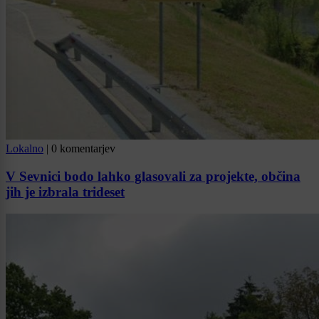
Lokalno
|
0 komentarjev
V Sevnici bodo lahko glasovali za projekte, občina
jih je izbrala trideset