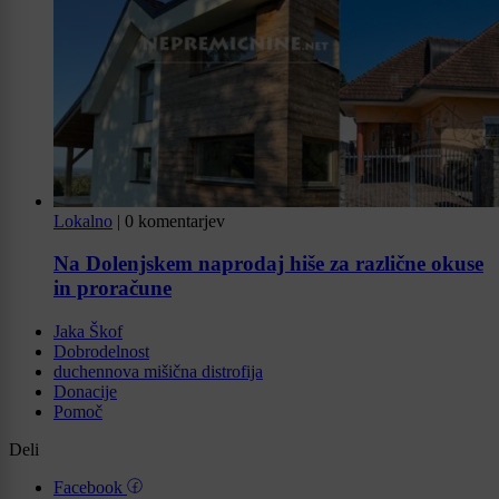
Lokalno
|
0 komentarjev
Na Dolenjskem naprodaj hiše za različne okuse
in proračune
Jaka Škof
Dobrodelnost
duchennova mišična distrofija
Donacije
Pomoč
Deli
Facebook