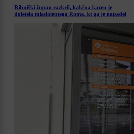
Ribniški župan razkril, kakšna kazen je
doletela mladoletnega Roma, ki ga je napadel