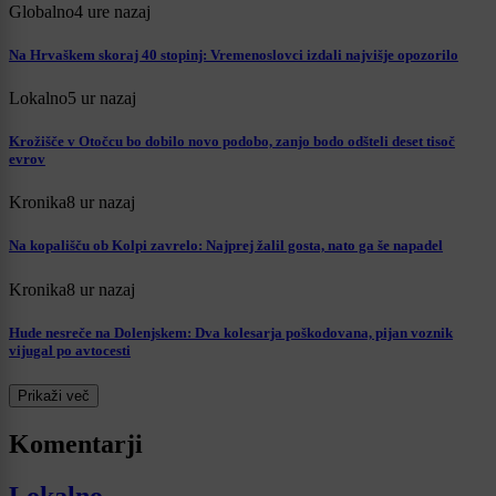
Globalno
4 ure nazaj
Na Hrvaškem skoraj 40 stopinj: Vremenoslovci izdali najvišje opozorilo
Lokalno
5 ur nazaj
Krožišče v Otočcu bo dobilo novo podobo, zanjo bodo odšteli deset tisoč
evrov
Kronika
8 ur nazaj
Na kopališču ob Kolpi zavrelo: Najprej žalil gosta, nato ga še napadel
Kronika
8 ur nazaj
Hude nesreče na Dolenjskem: Dva kolesarja poškodovana, pijan voznik
vijugal po avtocesti
Prikaži več
Komentarji
Lokalno