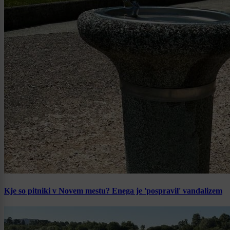
Kje so pitniki v Novem mestu? Enega je 'pospravil' vandalizem