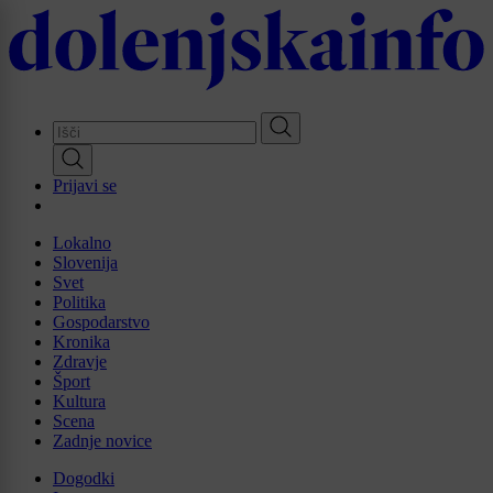
Skip
to
main
content
Prijavi se
Lokalno
Slovenija
Svet
Politika
Gospodarstvo
Kronika
Zdravje
Šport
Kultura
Scena
Zadnje novice
Dogodki