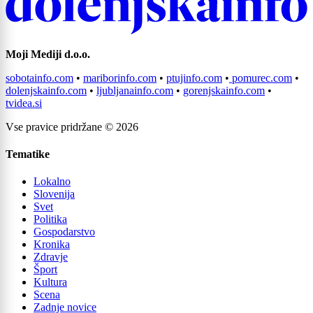
Moji Mediji d.o.o.
sobotainfo.com
•
mariborinfo.com
•
ptujinfo.com
•
pomurec.com
•
dolenjskainfo.com
•
ljubljanainfo.com
•
gorenjskainfo.com
•
tvidea.si
Vse pravice pridržane © 2026
Prijavi se na cajtng
Tematike
Lokalno
Slovenija
Svet
Politika
Gospodarstvo
Kronika
Zdravje
Šport
Kultura
Scena
Zadnje novice