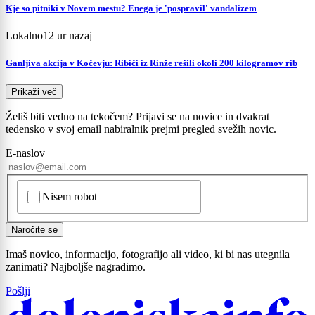
Kje so pitniki v Novem mestu? Enega je 'pospravil' vandalizem
Lokalno
12 ur nazaj
Ganljiva akcija v Kočevju: Ribiči iz Rinže rešili okoli 200 kilogramov rib
Prikaži več
Želiš biti vedno na tekočem? Prijavi se na novice in dvakrat
tedensko v svoj email nabiralnik prejmi pregled svežih novic.
E-naslov
CAPTCHA
Nisem robot
Naročite se
Imaš novico, informacijo, fotografijo ali video, ki bi nas utegnila
zanimati? Najboljše nagradimo.
Pošlji