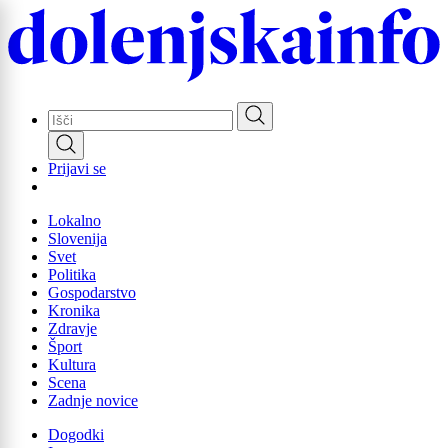
Skip
to
main
content
Prijavi se
Lokalno
Slovenija
Svet
Politika
Gospodarstvo
Kronika
Zdravje
Šport
Kultura
Scena
Zadnje novice
Dogodki