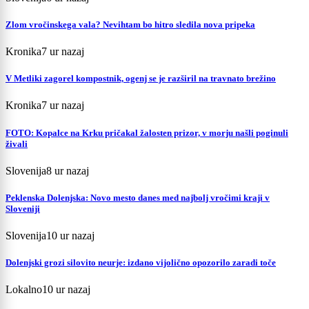
Zlom vročinskega vala? Nevihtam bo hitro sledila nova pripeka
Kronika
7 ur nazaj
V Metliki zagorel kompostnik, ogenj se je razširil na travnato brežino
Kronika
7 ur nazaj
FOTO: Kopalce na Krku pričakal žalosten prizor, v morju našli poginuli
živali
Slovenija
8 ur nazaj
Peklenska Dolenjska: Novo mesto danes med najbolj vročimi kraji v
Sloveniji
Slovenija
10 ur nazaj
Dolenjski grozi silovito neurje: izdano vijolično opozorilo zaradi toče
Lokalno
10 ur nazaj