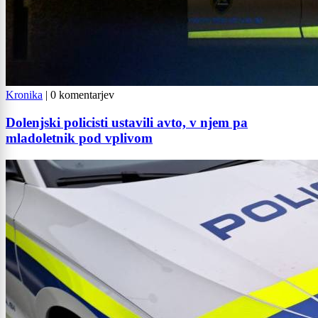
Kronika
|
0 komentarjev
Dolenjski policisti ustavili avto, v njem pa
mladoletnik pod vplivom