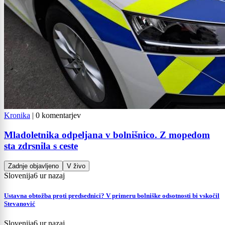
Kronika
|
0 komentarjev
Mladoletnika odpeljana v bolnišnico. Z mopedom
sta zdrsnila s ceste
Zadnje objavljeno
V živo
Slovenija
6 ur nazaj
Ustavna obtožba proti predsednici? V primeru bolniške odsotnosti bi vskočil
Stevanović
Slovenija
6 ur nazaj