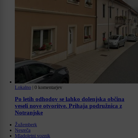
Lokalno
|
0 komentarjev
Po letih odhodov se lahko dolenjska občina
veseli nove otvoritve. Prihaja podružnica z
Notranjske
Žužemberk
Nesreča
Mladoletni voznik