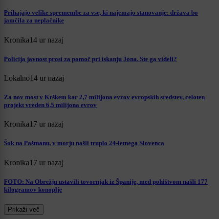
Prihajajo velike spremembe za vse, ki najemajo stanovanje: država bo
jamčila za neplačnike
Kronika
14 ur nazaj
Policija javnost prosi za pomoč pri iskanju Jona. Ste ga videli?
Lokalno
14 ur nazaj
Za nov most v Krškem kar 2,7 milijona evrov evropskih sredstev, celoten
projekt vreden 6,5 milijona evrov
Kronika
17 ur nazaj
Šok na Pašmanu, v morju našli truplo 24-letnega Slovenca
Kronika
17 ur nazaj
FOTO: Na Obrežju ustavili tovornjak iz Španije, med pohištvom našli 177
kilogramov konoplje
Prikaži več