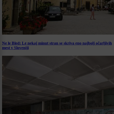
Ne le Bled: Le nekaj minut stran se skriva eno najbolj očarljivih
mest v Sloveniji