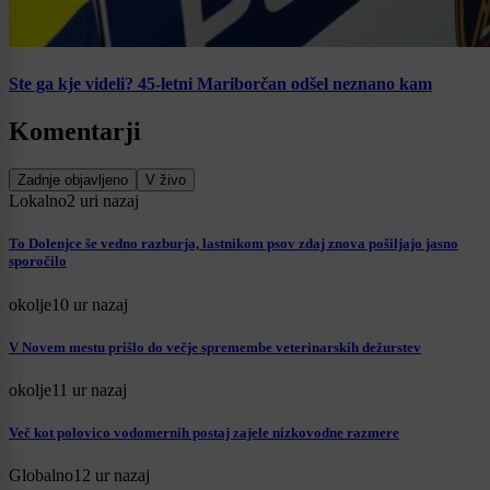
Ste ga kje videli? 45-letni Mariborčan odšel neznano kam
Komentarji
Zadnje objavljeno
V živo
Lokalno
2 uri nazaj
To Dolenjce še vedno razburja, lastnikom psov zdaj znova pošiljajo jasno
sporočilo
okolje
10 ur nazaj
V Novem mestu prišlo do večje spremembe veterinarskih dežurstev
okolje
11 ur nazaj
Več kot polovico vodomernih postaj zajele nizkovodne razmere
Globalno
12 ur nazaj