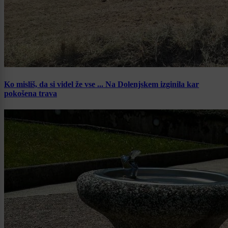
Ko misliš, da si videl že vse ... Na Dolenjskem izginila kar
pokošena trava