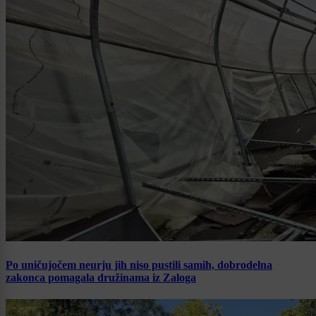
Po uničujočem neurju jih niso pustili samih, dobrodelna
zakonca pomagala družinama iz Zaloga