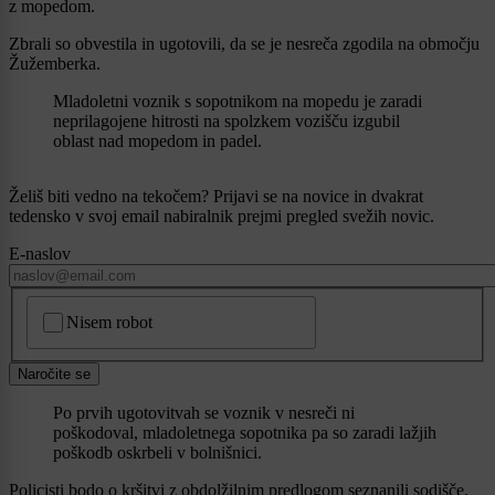
z mopedom.
Zbrali so obvestila in ugotovili, da se je nesreča zgodila na območju
Žužemberka.
Mladoletni voznik s sopotnikom na mopedu je zaradi
neprilagojene hitrosti na spolzkem vozišču izgubil
oblast nad mopedom in padel.
Želiš biti vedno na tekočem? Prijavi se na novice in dvakrat
tedensko v svoj email nabiralnik prejmi pregled svežih novic.
E-naslov
CAPTCHA
Nisem robot
Naročite se
Po prvih ugotovitvah se voznik v nesreči ni
poškodoval, mladoletnega sopotnika pa so zaradi lažjih
poškodb oskrbeli v bolnišnici.
Policisti bodo o kršitvi z obdolžilnim predlogom seznanili sodišče.