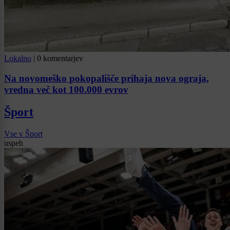
Lokalno
|
0 komentarjev
Na novomeško pokopališče prihaja nova ograja,
vredna več kot 100.000 evrov
Šport
Vse v Šport
uspeh