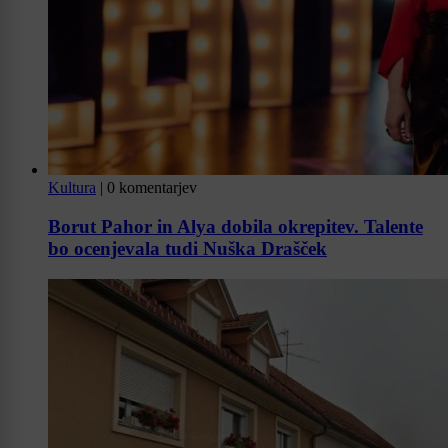
Kultura
|
0 komentarjev
Borut Pahor in Alya dobila okrepitev. Talente
bo ocenjevala tudi Nuška Drašček