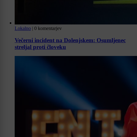
Lokalno
|
0 komentarjev
Večerni incident na Dolenjskem: Osumljenec
streljal proti človeku