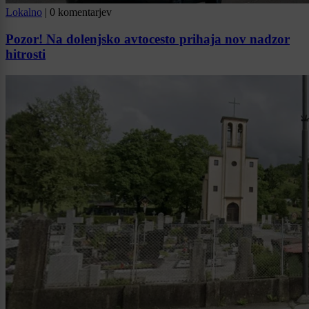
Lokalno
|
0 komentarjev
Pozor! Na dolenjsko avtocesto prihaja nov nadzor
hitrosti