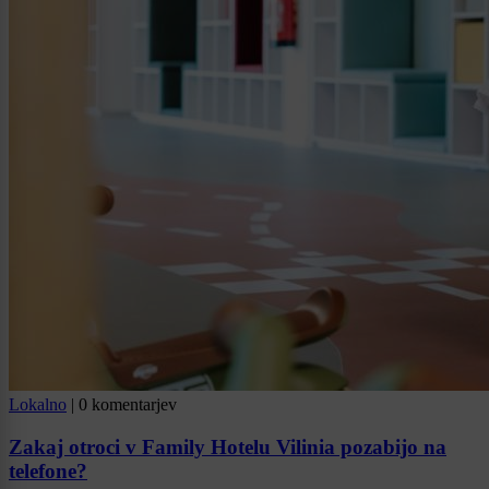
Lokalno
|
0 komentarjev
Zakaj otroci v Family Hotelu Vilinia pozabijo na
telefone?