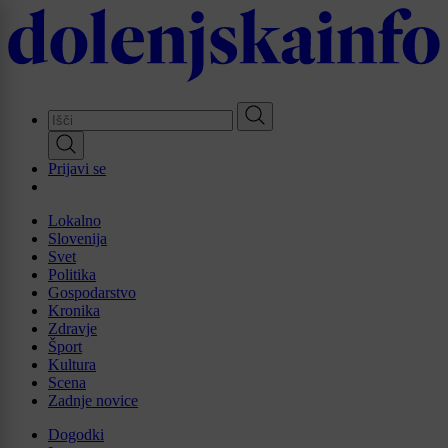
Skip
to
main
content
Prijavi se
Lokalno
Slovenija
Svet
Politika
Gospodarstvo
Kronika
Zdravje
Šport
Kultura
Scena
Zadnje novice
Dogodki