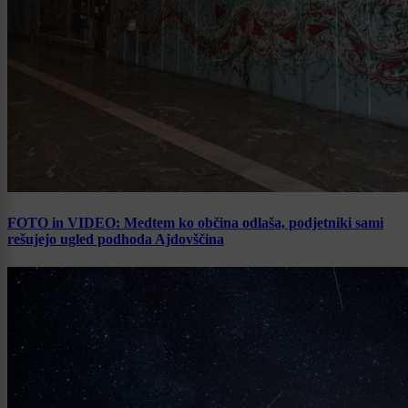
FOTO in VIDEO: Medtem ko občina odlaša, podjetniki sami
rešujejo ugled podhoda Ajdovščina