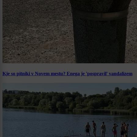
Kje so pitniki v Novem mestu? Enega je 'pospravil' vandalizem