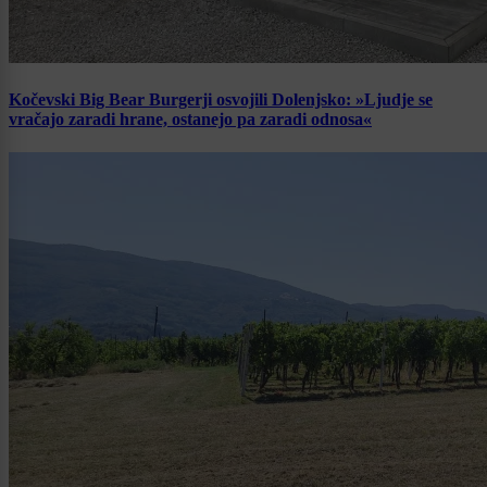
Kočevski Big Bear Burgerji osvojili Dolenjsko: »Ljudje se
vračajo zaradi hrane, ostanejo pa zaradi odnosa«