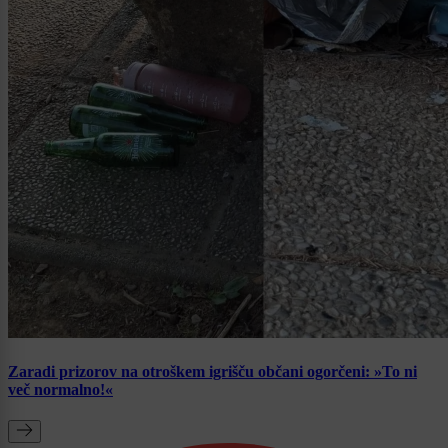
Zaradi prizorov na otroškem igrišču občani ogorčeni: »To ni
več normalno!«