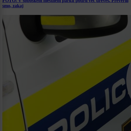
FOTO: V soboškem mestnem parku podrli več dreves. Preverili
smo, zakaj