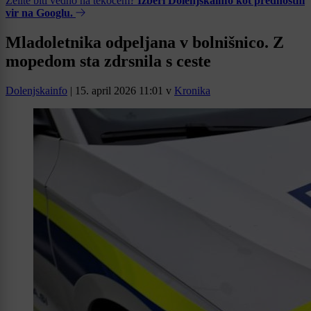
Želite biti vedno na tekočem?
Izberi Dolenjskainfo kot prednostni
vir na Googlu.
Mladoletnika odpeljana v bolnišnico. Z
mopedom sta zdrsnila s ceste
Dolenjskainfo
|
15. april 2026 11:01
v
Kronika