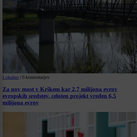
Lokalno
|
0 komentarjev
Za nov most v Krškem kar 2,7 milijona evrov
evropskih sredstev, celoten projekt vreden 6,5
milijona evrov