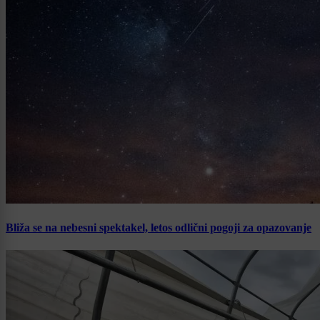
Bliža se na nebesni spektakel, letos odlični pogoji za opazovanje