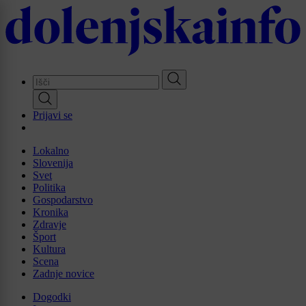
Skip
to
main
content
Prijavi se
Lokalno
Slovenija
Svet
Politika
Gospodarstvo
Kronika
Zdravje
Šport
Kultura
Scena
Zadnje novice
Dogodki