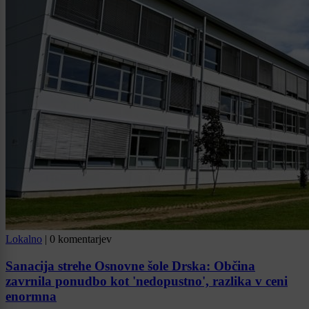
Lokalno
|
0 komentarjev
Sanacija strehe Osnovne šole Drska: Občina
zavrnila ponudbo kot 'nedopustno', razlika v ceni
enormna