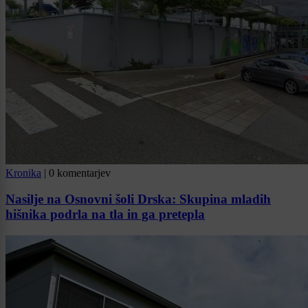
Kronika
|
0 komentarjev
Nasilje na Osnovni šoli Drska: Skupina mladih
hišnika podrla na tla in ga pretepla