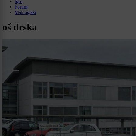
Igre
Forum
Mali oglasi
oš drska