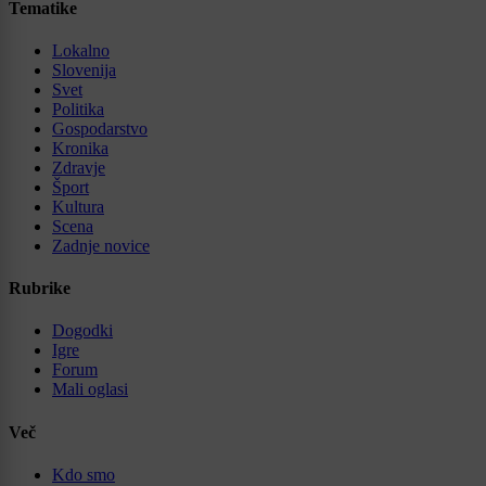
Tematike
Lokalno
Slovenija
Svet
Politika
Gospodarstvo
Kronika
Zdravje
Šport
Kultura
Scena
Zadnje novice
Rubrike
Dogodki
Igre
Forum
Mali oglasi
Več
Kdo smo