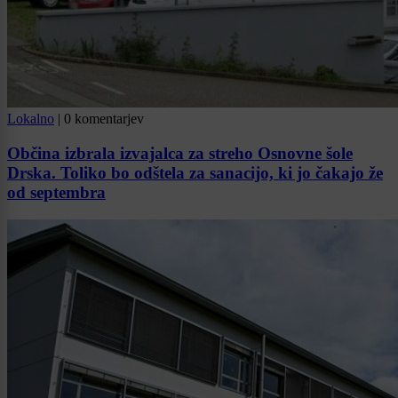
Lokalno
|
0 komentarjev
Občina izbrala izvajalca za streho Osnovne šole
Drska. Toliko bo odštela za sanacijo, ki jo čakajo že
od septembra