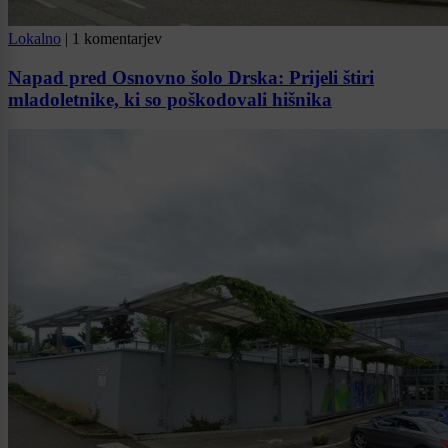
Lokalno
|
1 komentarjev
Napad pred Osnovno šolo Drska: Prijeli štiri
mladoletnike, ki so poškodovali hišnika