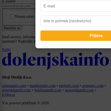
E-naslov
CAPTCHA
Nisem robot
Naročite se
Imaš novico, informacijo, fotografijo ali video, ki bi nas utegnila
zanimati? Najboljše nagradimo.
Pošlji
Moji Mediji d.o.o.
sobotainfo.com
•
mariborinfo.com
•
ptujinfo.com
•
pomurec.com
•
dolenjskainfo.com
•
ljubljanainfo.com
•
gorenjskainfo.com
•
tvidea.si
Vse pravice pridržane © 2026