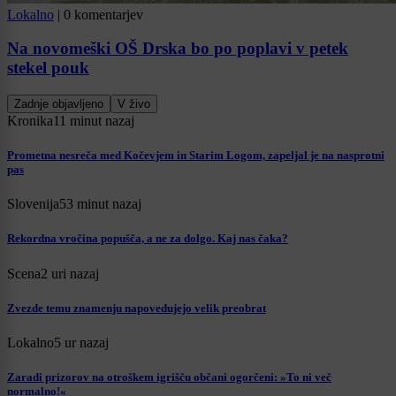
Lokalno
|
0 komentarjev
Na novomeški OŠ Drska bo po poplavi v petek
stekel pouk
Zadnje objavljeno
V živo
Kronika
11 minut nazaj
Prometna nesreča med Kočevjem in Starim Logom, zapeljal je na nasprotni
pas
Slovenija
53 minut nazaj
Rekordna vročina popušča, a ne za dolgo. Kaj nas čaka?
Scena
2 uri nazaj
Zvezde temu znamenju napovedujejo velik preobrat
Lokalno
5 ur nazaj
Zaradi prizorov na otroškem igrišču občani ogorčeni: »To ni več
normalno!«