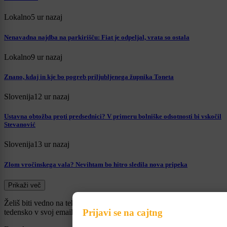
Lokalno
5 ur nazaj
Nenavadna najdba na parkirišču: Fiat je odpeljal, vrata so ostala
Lokalno
9 ur nazaj
Znano, kdaj in kje bo pogreb priljubljenega župnika Toneta
Slovenija
12 ur nazaj
Ustavna obtožba proti predsednici? V primeru bolniške odsotnosti bi vskočil
Stevanović
Slovenija
13 ur nazaj
Zlom vročinskega vala? Nevihtam bo hitro sledila nova pripeka
Prikaži več
Želiš biti vedno na tekočem? Prijavi se na novice in dvakrat
Prijavi se na cajtng
tedensko v svoj email nabiralnik prejmi pregled svežih novic.