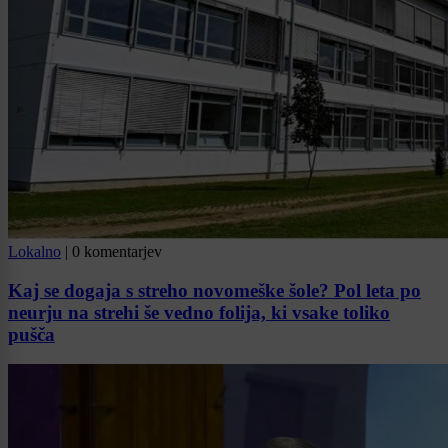
Lokalno
|
0 komentarjev
Kaj se dogaja s streho novomeške šole? Pol leta po
neurju na strehi še vedno folija, ki vsake toliko
pušča