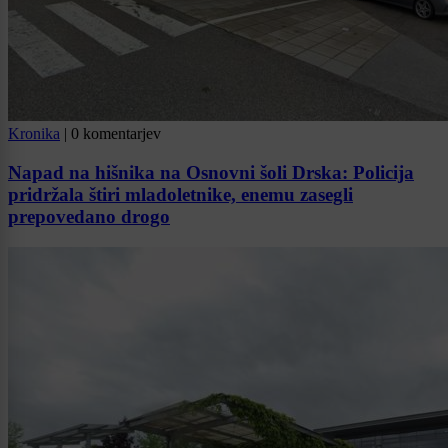
Kronika
|
0 komentarjev
Napad na hišnika na Osnovni šoli Drska: Policija
pridržala štiri mladoletnike, enemu zasegli
prepovedano drogo