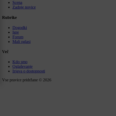
Scena
Zadnje novice
Rubrike
Dogodki
Igre
Forum
Mali oglasi
Več
Kdo smo
Oglaševanje
Izjava o dostopnosti
Vse pravice pridržane © 2026