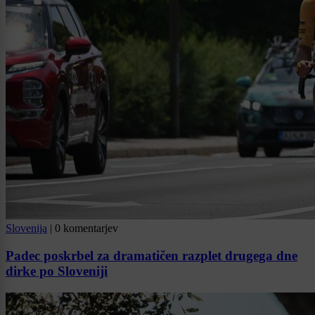
Slovenija
|
0 komentarjev
Padec poskrbel za dramatičen razplet drugega dne
dirke po Sloveniji