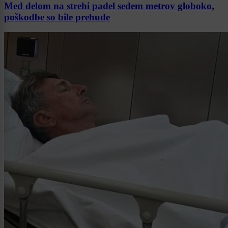
Med delom na strehi padel sedem metrov globoko,
poškodbe so bile prehude