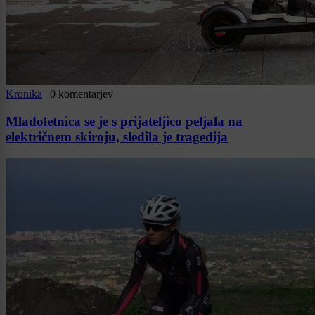
Kronika
|
0 komentarjev
Mladoletnica se je s prijateljico peljala na
električnem skiroju, sledila je tragedija