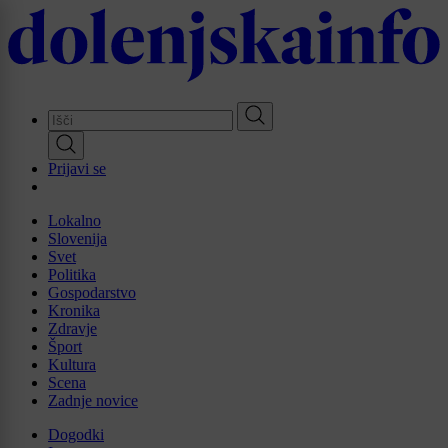
Skip
to
main
content
Prijavi se
Lokalno
Slovenija
Svet
Politika
Gospodarstvo
Kronika
Zdravje
Šport
Kultura
Scena
Zadnje novice
Dogodki