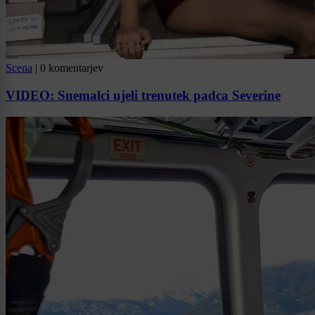
Scena
|
0 komentarjev
VIDEO: Snemalci ujeli trenutek padca Severine