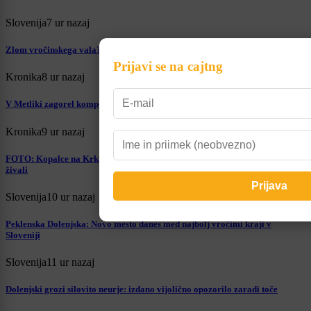
Slovenija
7 ur nazaj
Zlom vročinskega vala? Nevihtam bo hitro sledila nova pripeka
Prijavi se na cajtng
Kronika
8 ur nazaj
V Metliki zagorel kompostnik, ogenj se je razširil na travnato brežino
Kronika
9 ur nazaj
FOTO: Kopalce na Krku pričakal žalosten prizor, v morju našli poginuli
živali
Slovenija
10 ur nazaj
Peklenska Dolenjska: Novo mesto danes med najbolj vročimi kraji v
Sloveniji
Slovenija
11 ur nazaj
Dolenjski grozi silovito neurje: izdano vijolično opozorilo zaradi toče