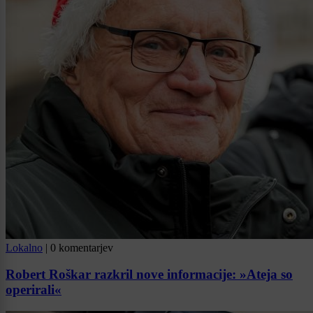
Lokalno
|
0 komentarjev
Robert Roškar razkril nove informacije: »Ateja so
operirali«