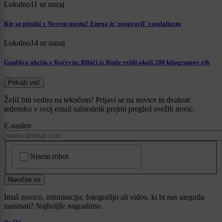
Lokalno
11 ur nazaj
Kje so pitniki v Novem mestu? Enega je 'pospravil' vandalizem
Lokalno
14 ur nazaj
Ganljiva akcija v Kočevju: Ribiči iz Rinže rešili okoli 200 kilogramov rib
Prikaži več
Želiš biti vedno na tekočem? Prijavi se na novice in dvakrat
tedensko v svoj email nabiralnik prejmi pregled svežih novic.
E-naslov
CAPTCHA
Nisem robot
Naročite se
Imaš novico, informacijo, fotografijo ali video, ki bi nas utegnila
zanimati? Najboljše nagradimo.