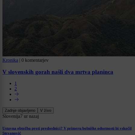
Kronika
|
0 komentarjev
V slovenskih gorah našli dva mrtva planinca
1
2
Zadnje objavljeno
V živo
Slovenija
7 ur nazaj
Ustavna obtožba proti predsednici? V primeru bolniške odsotnosti bi vskočil
Stevanović