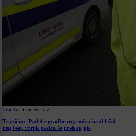
Kronika
|
0 komentarjev
Tragično: Padel z gradbenega odra in obležal
negiben, vzrok padca še preiskujejo