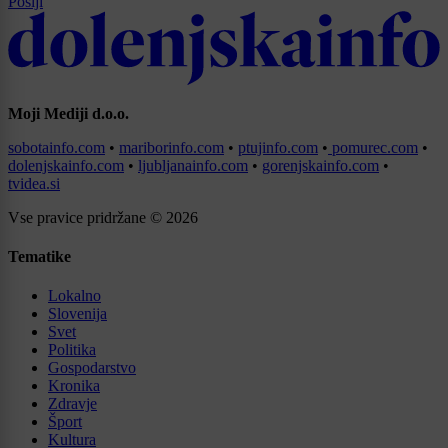
Pošlji
Moji Mediji d.o.o.
sobotainfo.com
•
mariborinfo.com
•
ptujinfo.com
•
pomurec.com
•
dolenjskainfo.com
•
ljubljanainfo.com
•
gorenjskainfo.com
•
tvidea.si
Vse pravice pridržane © 2026
Tematike
Lokalno
Slovenija
Svet
Politika
Gospodarstvo
Kronika
Zdravje
Šport
Kultura