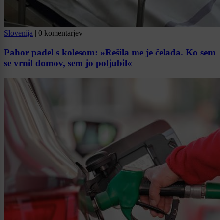
Slovenija
|
0 komentarjev
Pahor padel s kolesom: »Rešila me je čelada. Ko sem
se vrnil domov, sem jo poljubil«