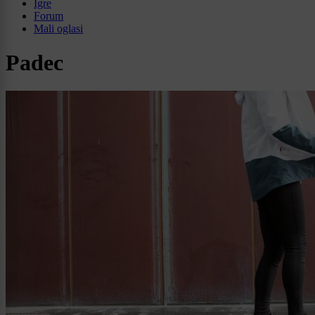
Igre
Forum
Mali oglasi
Padec