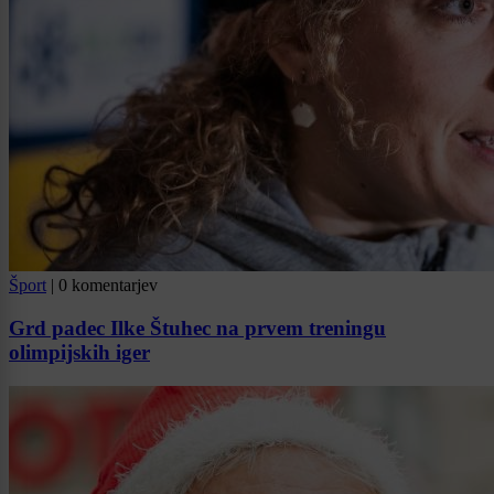
Šport
|
0 komentarjev
Grd padec Ilke Štuhec na prvem treningu
olimpijskih iger