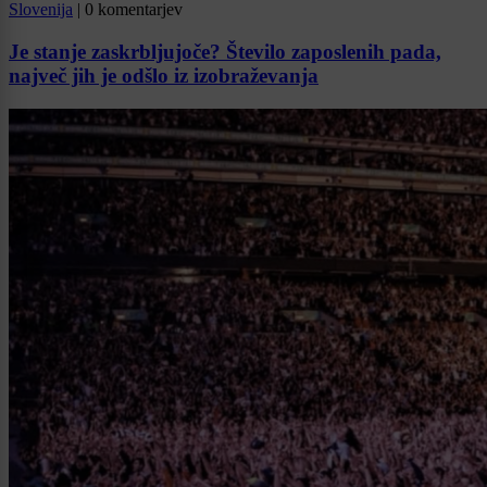
Slovenija
|
0 komentarjev
Je stanje zaskrbljujoče? Število zaposlenih pada,
največ jih je odšlo iz izobraževanja