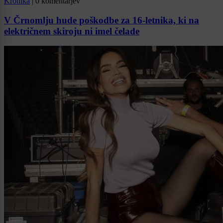
Kronika
|
0 komentarjev
V Črnomlju hude poškodbe za 16-letnika, ki na
električnem skiroju ni imel čelade