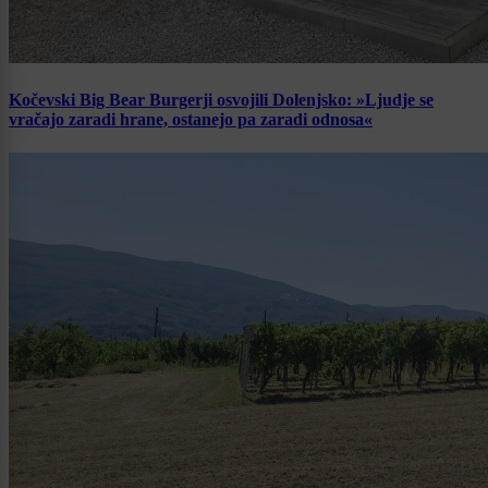
Kočevski Big Bear Burgerji osvojili Dolenjsko: »Ljudje se
vračajo zaradi hrane, ostanejo pa zaradi odnosa«