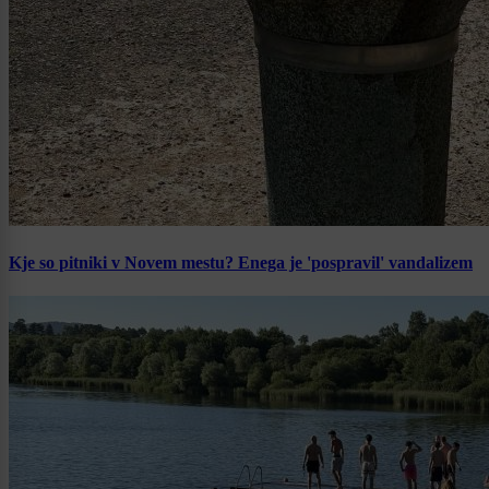
Kje so pitniki v Novem mestu? Enega je 'pospravil' vandalizem