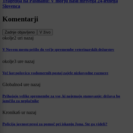
Tragedija na Pašmanu: V morju našli mrtvega 24-letnega
Slovenca
Komentarji
Zadnje objavljeno
V živo
okolje
2 uri nazaj
V Novem mestu prišlo do večje spremembe veterinarskih dežurstev
okolje
3 ure nazaj
Več kot polovico vodomernih postaj zajele nizkovodne razmere
Globalno
4 ure nazaj
Prihajajo velike spremembe za vse, ki najemajo stanovanje: država bo
jamčila za neplačnike
Kronika
6 ur nazaj
Policija javnost prosi za pomoč pri iskanju Jona. Ste ga videli?