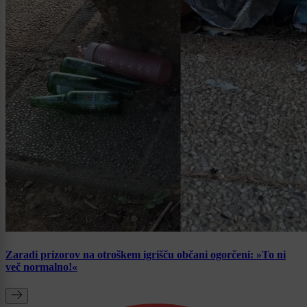
Zaradi prizorov na otroškem igrišču občani ogorčeni: »To ni
več normalno!«