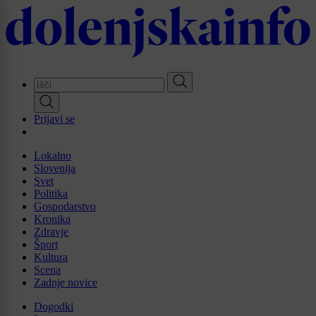
Skip
to
main
content
Prijavi se
Lokalno
Slovenija
Svet
Politika
Gospodarstvo
Kronika
Zdravje
Šport
Kultura
Scena
Zadnje novice
Dogodki