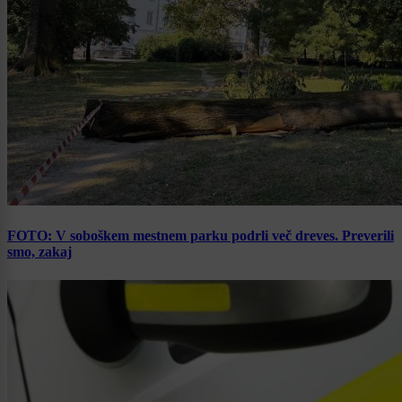
FOTO: V soboškem mestnem parku podrli več dreves. Preverili
smo, zakaj