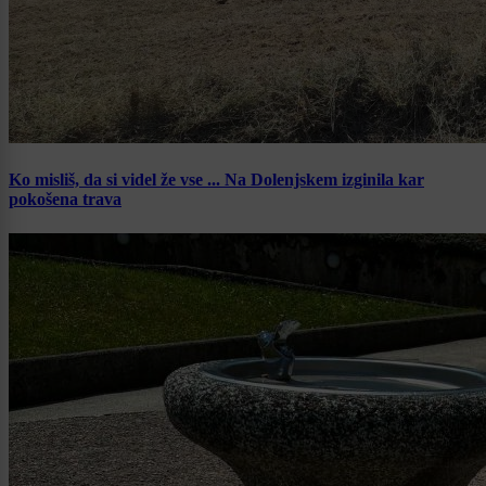
Ko misliš, da si videl že vse ... Na Dolenjskem izginila kar
pokošena trava