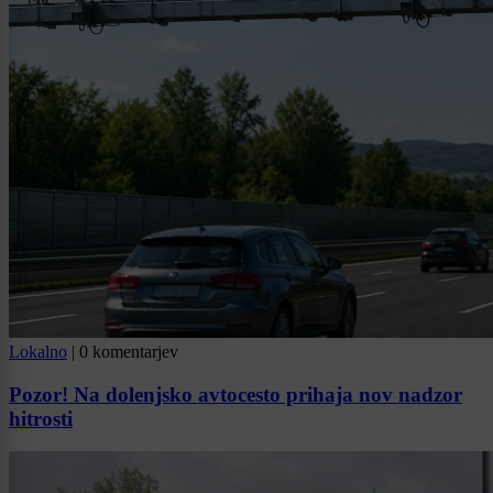
Lokalno
|
0 komentarjev
Pozor! Na dolenjsko avtocesto prihaja nov nadzor
hitrosti