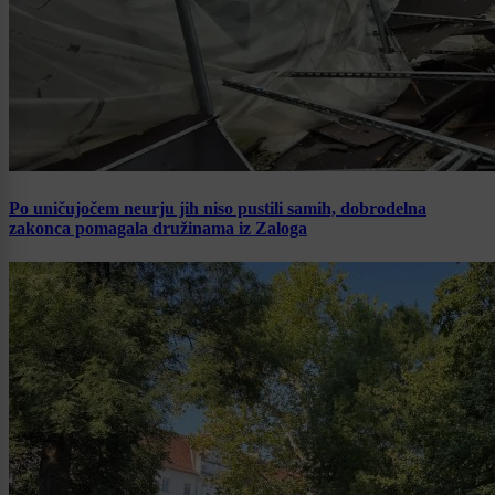
Po uničujočem neurju jih niso pustili samih, dobrodelna
zakonca pomagala družinama iz Zaloga