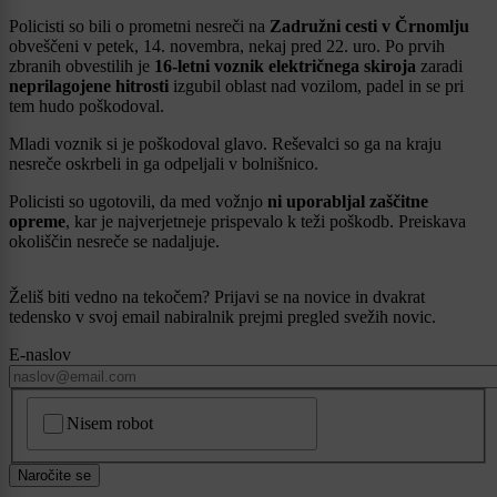
Policisti so bili o prometni nesreči na
Zadružni cesti v Črnomlju
obveščeni v petek, 14. novembra, nekaj pred 22. uro. Po prvih
zbranih obvestilih je
16-letni voznik električnega skiroja
zaradi
neprilagojene hitrosti
izgubil oblast nad vozilom, padel in se pri
tem hudo poškodoval.
Mladi voznik si je poškodoval glavo. Reševalci so ga na kraju
nesreče oskrbeli in ga odpeljali v bolnišnico.
Policisti so ugotovili, da med vožnjo
ni uporabljal zaščitne
opreme
, kar je najverjetneje prispevalo k teži poškodb. Preiskava
okoliščin nesreče se nadaljuje.
Želiš biti vedno na tekočem? Prijavi se na novice in dvakrat
tedensko v svoj email nabiralnik prejmi pregled svežih novic.
E-naslov
CAPTCHA
Nisem robot
Naročite se