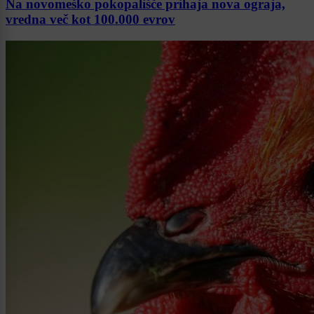
Na novomeško pokopališče prihaja nova ograja,
vredna več kot 100.000 evrov