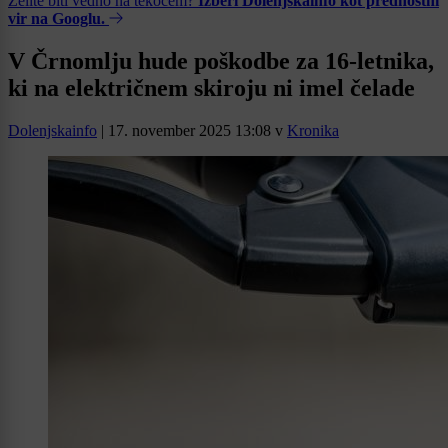
Želite biti vedno na tekočem?
Izberi Dolenjskainfo kot prednostni
vir na Googlu.
V Črnomlju hude poškodbe za 16-letnika,
ki na električnem skiroju ni imel čelade
Dolenjskainfo
|
17. november 2025 13:08
v
Kronika