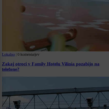
Lokalno
|
0 komentarjev
Zakaj otroci v Family Hotelu Vilinia pozabijo na
telefone?