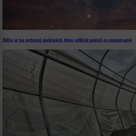
Bliža se na nebesni spektakel, letos odlični pogoji za opazovanje