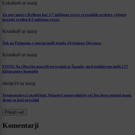
Lokalno
6 ur nazaj
Za nov most v Krškem kar 2,7 milijona evrov evropskih sredstev, celoten
projekt vreden 6,5 milijona evrov
Kronika
9 ur nazaj
Šok na Pašmanu, v morju našli truplo 24-letnega Slovenca
Kronika
9 ur nazaj
FOTO: Na Obrežju ustavili tovornjak iz Španije, med pohištvom našli 177
kilogramov konoplje
okolje
10 ur nazaj
Vremenoslovci razdeljeni: Nekateri napovedujejo več kot deset stopinj manj,
drugi so bolj previdni
Prikaži več
Komentarji