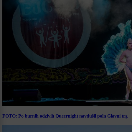
FOTO: Po burnih odzivih Queernight navdušil poln Glavni trg