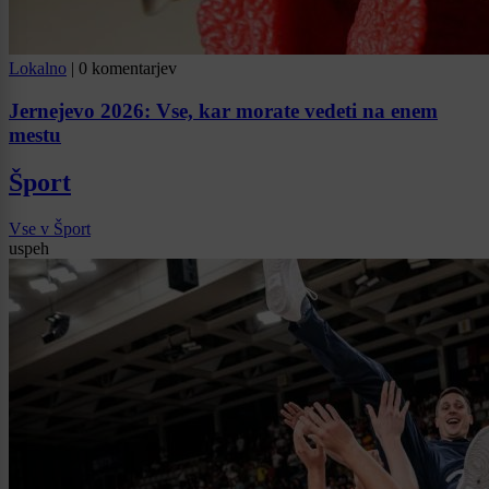
Lokalno
|
0 komentarjev
Jernejevo 2026: Vse, kar morate vedeti na enem
mestu
Šport
Vse v Šport
uspeh