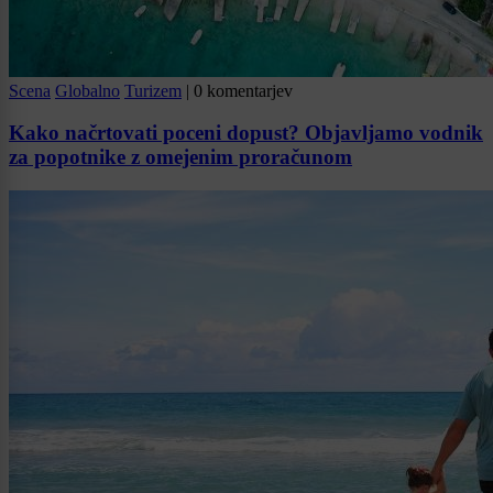
Scena
Globalno
Turizem
|
0 komentarjev
Kako načrtovati poceni dopust? Objavljamo vodnik
za popotnike z omejenim proračunom