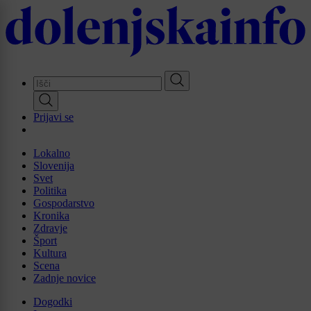
Skip
to
main
content
Prijavi se
Lokalno
Slovenija
Svet
Politika
Gospodarstvo
Kronika
Zdravje
Šport
Kultura
Scena
Zadnje novice
Dogodki