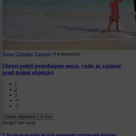
Scena
Globalno
Turizem
|
0 komentarjev
Otroci poleti potrebujejo senco, vodo in varnost
pred tujimi objektivi
1
2
3
Zadnje objavljeno
V živo
okolje
3 ure nazaj
V Novem mestu prišlo do večje spremembe veterinarskih dežurstev