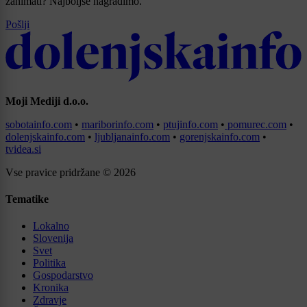
zanimati? Najboljše nagradimo.
Pošlji
Moji Mediji d.o.o.
sobotainfo.com
•
mariborinfo.com
•
ptujinfo.com
•
pomurec.com
•
dolenjskainfo.com
•
ljubljanainfo.com
•
gorenjskainfo.com
•
tvidea.si
Vse pravice pridržane © 2026
Tematike
Lokalno
Slovenija
Svet
Politika
Gospodarstvo
Kronika
Zdravje