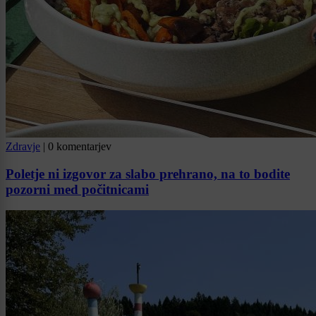
Zdravje
|
0 komentarjev
Poletje ni izgovor za slabo prehrano, na to bodite
pozorni med počitnicami