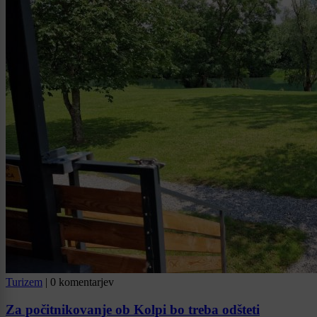
Turizem
|
0 komentarjev
Za počitnikovanje ob Kolpi bo treba odšteti