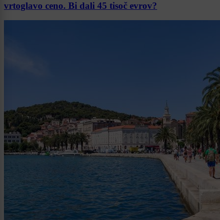
vrtoglavo ceno. Bi dali 45 tisoč evrov?