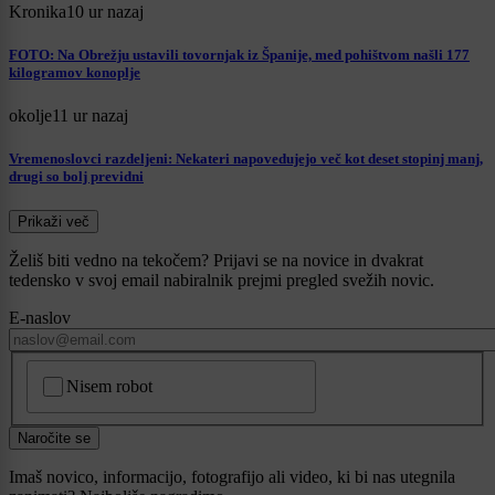
Kronika
10 ur nazaj
FOTO: Na Obrežju ustavili tovornjak iz Španije, med pohištvom našli 177
kilogramov konoplje
okolje
11 ur nazaj
Vremenoslovci razdeljeni: Nekateri napovedujejo več kot deset stopinj manj,
drugi so bolj previdni
Prikaži več
Želiš biti vedno na tekočem? Prijavi se na novice in dvakrat
tedensko v svoj email nabiralnik prejmi pregled svežih novic.
E-naslov
CAPTCHA
Nisem robot
Naročite se
Imaš novico, informacijo, fotografijo ali video, ki bi nas utegnila