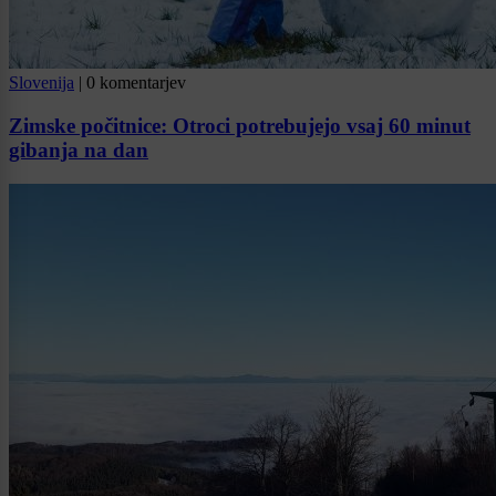
Slovenija
|
0 komentarjev
Zimske počitnice: Otroci potrebujejo vsaj 60 minut
gibanja na dan