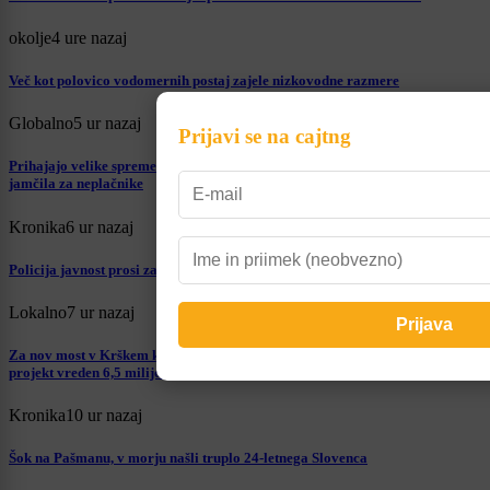
okolje
4 ure nazaj
Več kot polovico vodomernih postaj zajele nizkovodne razmere
Globalno
5 ur nazaj
Prijavi se na cajtng
Prihajajo velike spremembe za vse, ki najemajo stanovanje: država bo
jamčila za neplačnike
Kronika
6 ur nazaj
Policija javnost prosi za pomoč pri iskanju Jona. Ste ga videli?
Lokalno
7 ur nazaj
Za nov most v Krškem kar 2,7 milijona evrov evropskih sredstev, celoten
projekt vreden 6,5 milijona evrov
Kronika
10 ur nazaj
Šok na Pašmanu, v morju našli truplo 24-letnega Slovenca