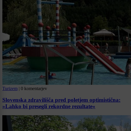
Turizem
|
0 komentarjev
Slovenska zdravilišča pred poletjem optimistična:
»Lahko bi presegli rekordne rezultate«