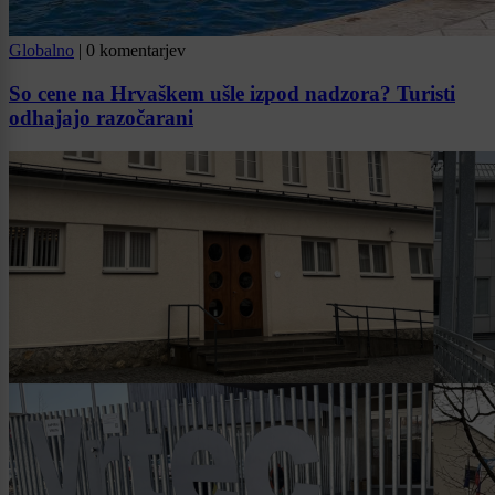
Globalno
|
0 komentarjev
So cene na Hrvaškem ušle izpod nadzora? Turisti
odhajajo razočarani