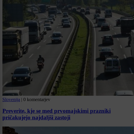
Slovenija
|
0 komentarjev
Preverite, kje se med prvomajskimi prazniki
pričakujejo najdaljši zastoji