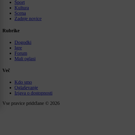
Šport
Kultura
Scena
Zadnje novice
Rubrike
Dogodki
Igre
Forum
Mali oglasi
Več
Kdo smo
Oglaševanje
Izjava o dostopnosti
Vse pravice pridržane © 2026