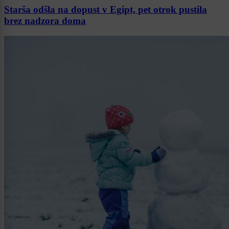
Starša odšla na dopust v Egipt, pet otrok pustila
brez nadzora doma