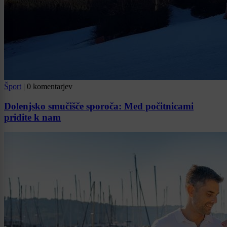
Šport
|
0 komentarjev
Dolenjsko smučišče sporoča: Med počitnicami
pridite k nam