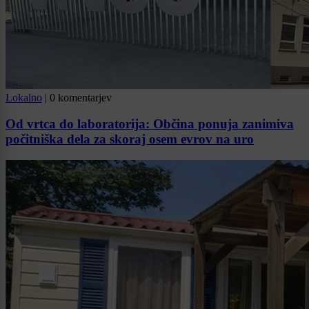
Lokalno
|
0 komentarjev
Od vrtca do laboratorija: Občina ponuja zanimiva
počitniška dela za skoraj osem evrov na uro