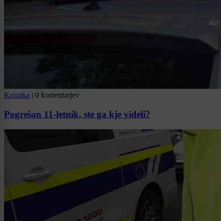
Kronika
|
0 komentarjev
Pogrešan 11-letnik, ste ga kje videli?