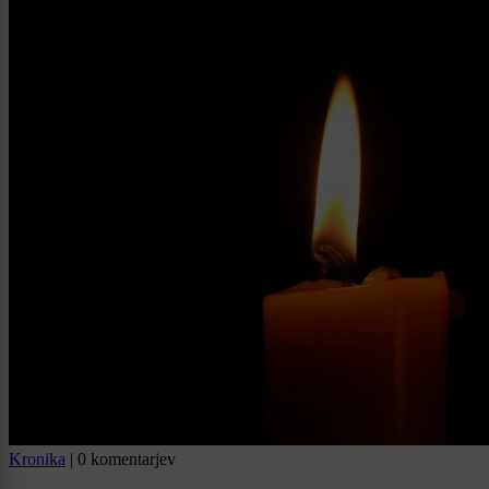
Kronika
|
0 komentarjev