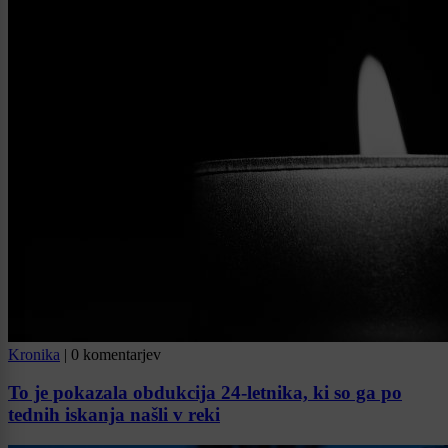
Kronika
|
0 komentarjev
To je pokazala obdukcija 24-letnika, ki so ga po
tednih iskanja našli v reki