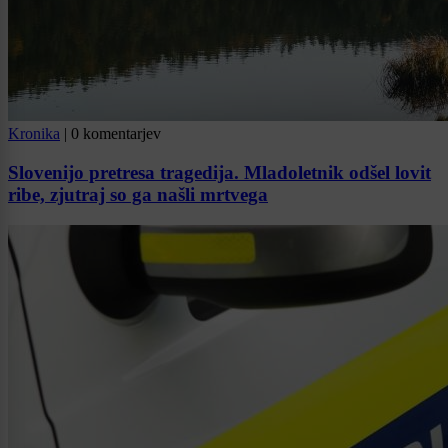
Kronika
|
0 komentarjev
Slovenijo pretresa tragedija. Mladoletnik odšel lovit
ribe, zjutraj so ga našli mrtvega