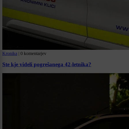
Kronika
|
0 komentarjev
Ste kje videli pogrešanega 42-letnika?