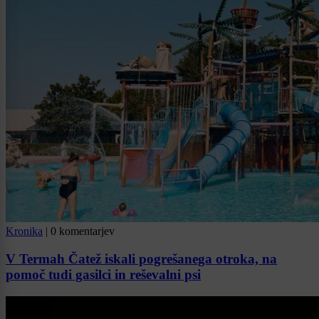
Kronika
|
0 komentarjev
V Termah Čatež iskali pogrešanega otroka, na
pomoč tudi gasilci in reševalni psi