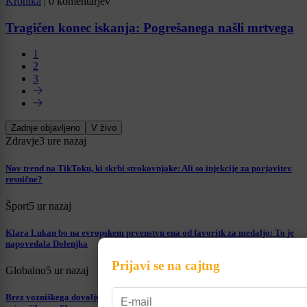
Kronika
|
0 komentarjev
Tragičen konec iskanja: Pogrešanega našli mrtvega
1
2
3
Zadnje objavljeno
V živo
Zdravje
3 ure nazaj
Nov trend na TikToku, ki skrbi strokovnjake: Ali so injekcije za porjavitev
resnične?
Šport
5 ur nazaj
Klara Lukan bo na evropskem prvenstvu ena od favoritk za medaljo: To je
napovedala Dolenjka
Prijavi se na cajtng
Globalno
5 ur nazaj
Brez vozniškega dovoljenja za volanom? Tako visoko kazen vam napišejo