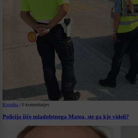
Kronika
|
0 komentarjev
Policija išče mladoletnega Matea, ste ga kje videli?