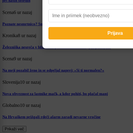
pri naših sosedih
Scena
6 ur nazaj
Poznate nesmrtnico? Smilju pripisujejo številne blagodejne učinke
Kronika
8 ur nazaj
Železniška nesreča v bližini Zagreba: Trčila vlaka, proga zaprta
Scena
9 ur nazaj
Na meji pozabil ženo in se odpeljal naprej: »Si ti normalen?«
Slovenija
10 ur nazaj
Nova obveznost za lastnike mačk, a kdor pohiti, bo plačal manj
Globalno
10 ur nazaj
Na Hrvaškem prižgali rdeči alarm zaradi nevarne vročine
Prikaži več