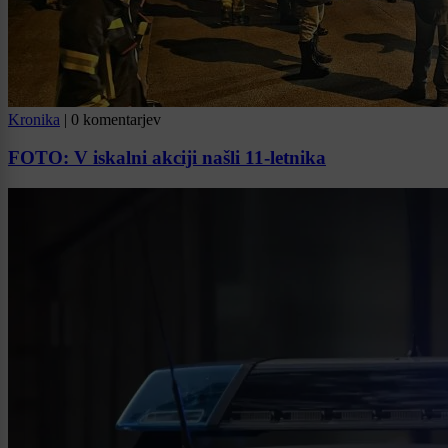
Kronika
|
0 komentarjev
FOTO: V iskalni akciji našli 11-letnika