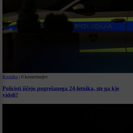
Kronika
|
0 komentarjev
Policisti iščejo pogrešanega 24-letnika, ste ga kje
videli?