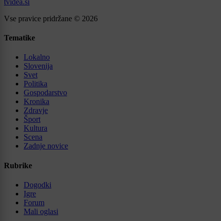
tvidea.si
Vse pravice pridržane © 2026
Tematike
Lokalno
Slovenija
Svet
Politika
Gospodarstvo
Kronika
Zdravje
Šport
Kultura
Scena
Zadnje novice
Rubrike
Dogodki
Igre
Forum
Mali oglasi