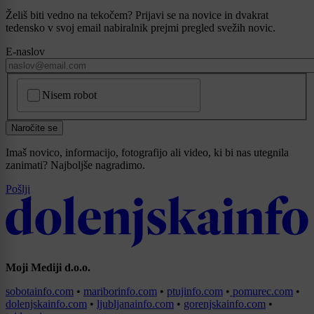
Želiš biti vedno na tekočem? Prijavi se na novice in dvakrat
tedensko v svoj email nabiralnik prejmi pregled svežih novic.
E-naslov
CAPTCHA
Nisem robot
Naročite se
Imaš novico, informacijo, fotografijo ali video, ki bi nas utegnila
zanimati? Najboljše nagradimo.
Pošlji
Moji Mediji d.o.o.
sobotainfo.com
•
mariborinfo.com
•
ptujinfo.com
•
pomurec.com
•
dolenjskainfo.com
•
ljubljanainfo.com
•
gorenjskainfo.com
•