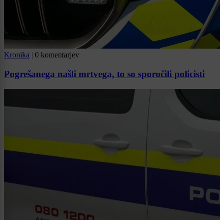
Kronika
|
0 komentarjev
Pogrešanega našli mrtvega, to so sporočili policisti