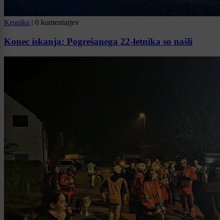
Kronika
|
0 komentarjev
Konec iskanja: Pogrešanega 22-letnika so našli