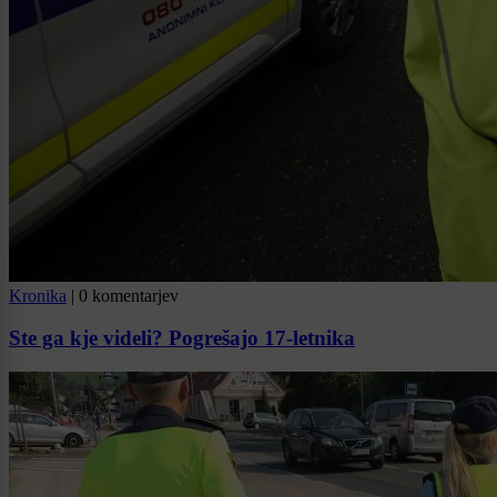
Kronika
|
0 komentarjev
Ste ga kje videli? Pogrešajo 17-letnika