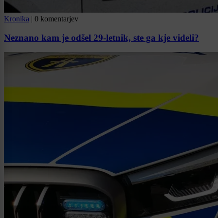
Kronika
|
0 komentarjev
Neznano kam je odšel 29-letnik, ste ga kje videli?