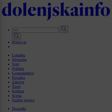
Skip
to
main
content
Prijavi se
Lokalno
Slovenija
Svet
Politika
Gospodarstvo
Kronika
Zdravje
Šport
Kultura
Scena
Zadnje novice
Dogodki