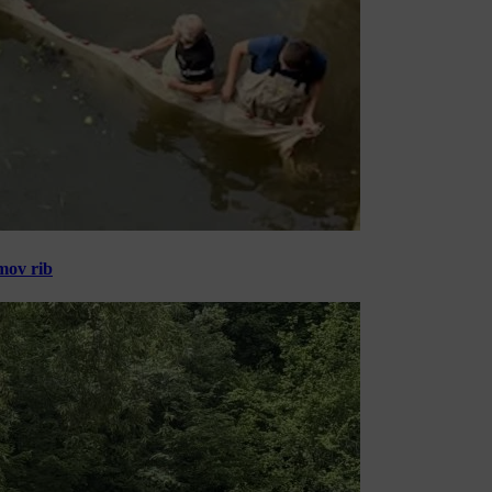
amov rib