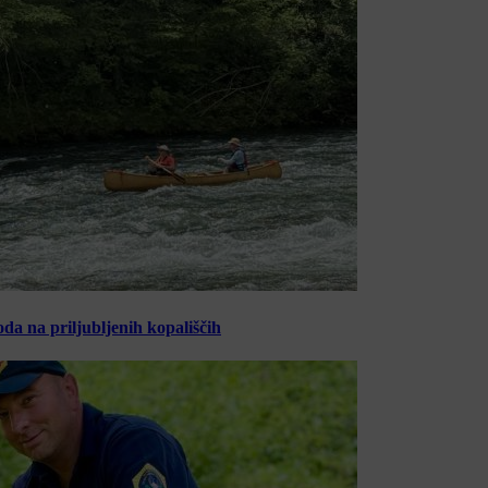
oda na priljubljenih kopališčih