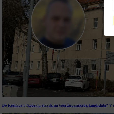
Bo Resni.ca v Kočevju stavila na tega županskega kandidata? V s