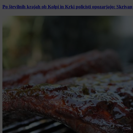
Po številnih krajah ob Kolpi in Krki policisti opozarjajo: Skrivan