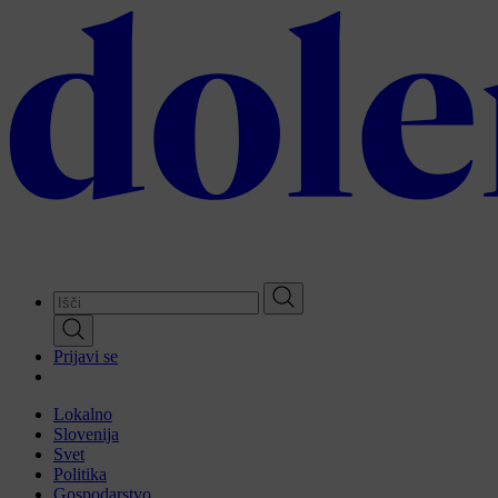
Skip
to
main
content
Prijavi se
Lokalno
Slovenija
Svet
Politika
Gospodarstvo