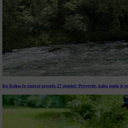
Ko Kolpa že zjutraj preseže 27 stopinj: Preverite, kako topla je v