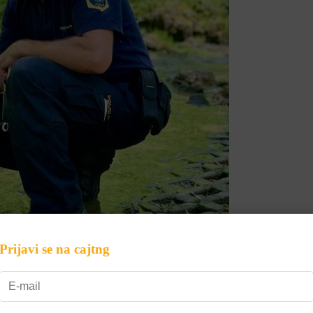
Prijavi se na cajtng
za svoje štirinožne sodelavce