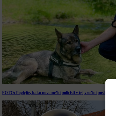
FOTO: Poglejte, kako novomeški policisti v tej vročini poskrbijo 