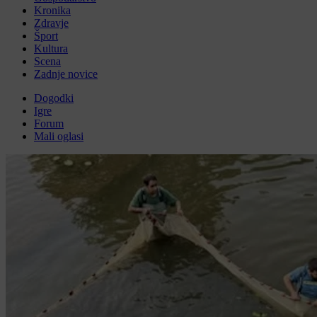
Kronika
Zdravje
Šport
Kultura
Scena
Zadnje novice
Dogodki
Igre
Forum
Mali oglasi