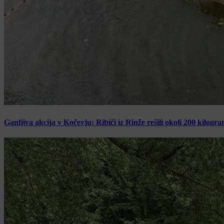
Ganljiva akcija v Kočevju: Ribiči iz Rinže rešili okoli 200 kilogr