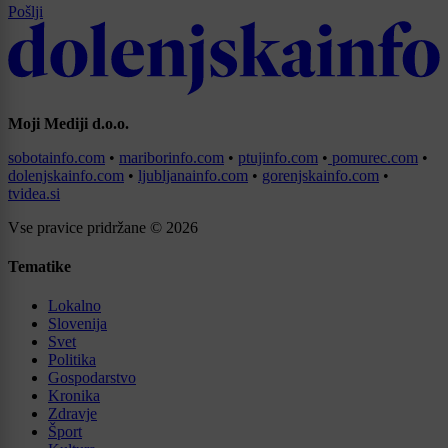
Pošlji
Moji Mediji d.o.o.
sobotainfo.com
•
mariborinfo.com
•
ptujinfo.com
•
pomurec.com
•
dolenjskainfo.com
•
ljubljanainfo.com
•
gorenjskainfo.com
•
tvidea.si
Vse pravice pridržane © 2026
Tematike
Lokalno
Slovenija
Svet
Politika
Gospodarstvo
Kronika
Zdravje
Šport