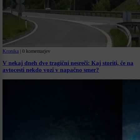
Kronika
|
0 komentarjev
V nekaj dneh dve tragični nesreči: Kaj storiti, če na
avtocesti nekdo vozi v napačno smer?