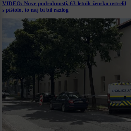
VIDEO: Nove podrobnosti, 63-letnik žensko ustrelil
s pištolo, to naj bi bil razlog