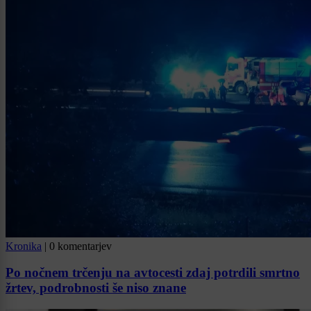
Kronika
|
0 komentarjev
Po nočnem trčenju na avtocesti zdaj potrdili smrtno
žrtev, podrobnosti še niso znane