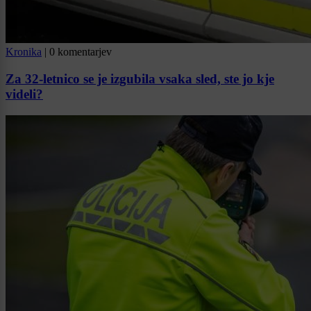
Kronika
|
0 komentarjev
Za 32-letnico se je izgubila vsaka sled, ste jo kje
videli?