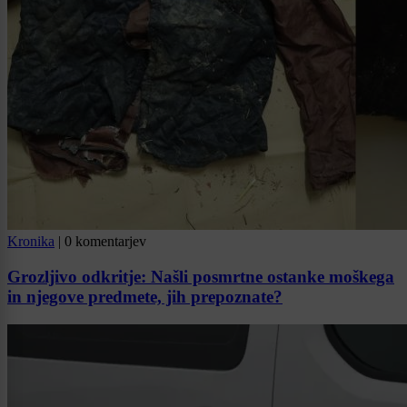
Kronika
|
0 komentarjev
Grozljivo odkritje: Našli posmrtne ostanke moškega
in njegove predmete, jih prepoznate?