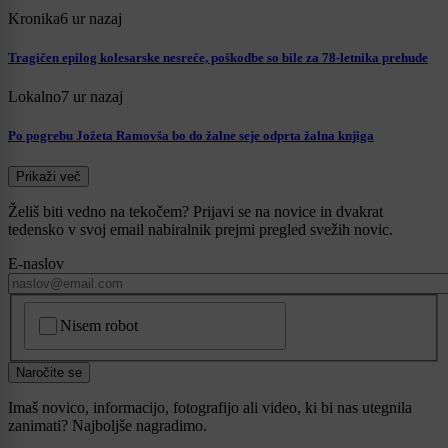
Kronika
6 ur nazaj
Tragičen epilog kolesarske nesreče, poškodbe so bile za 78-letnika prehude
Lokalno
7 ur nazaj
Po pogrebu Jožeta Ramovša bo do žalne seje odprta žalna knjiga
Prikaži več
Želiš biti vedno na tekočem? Prijavi se na novice in dvakrat
tedensko v svoj email nabiralnik prejmi pregled svežih novic.
E-naslov
CAPTCHA
Nisem robot
Naročite se
Imaš novico, informacijo, fotografijo ali video, ki bi nas utegnila
zanimati? Najboljše nagradimo.