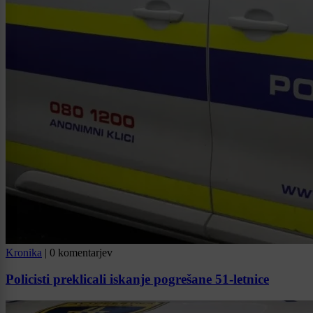
Kronika
|
0 komentarjev
Policisti preklicali iskanje pogrešane 51-letnice