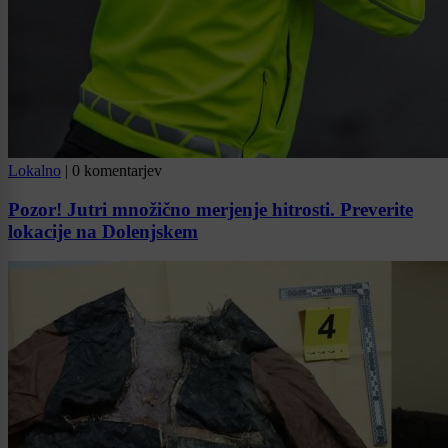
Lokalno
|
0 komentarjev
Pozor! Jutri množično merjenje hitrosti. Preverite
lokacije na Dolenjskem