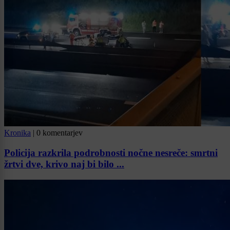
Kronika
|
0 komentarjev
Policija razkrila podrobnosti nočne nesreče: smrtni
žrtvi dve, krivo naj bi bilo ...