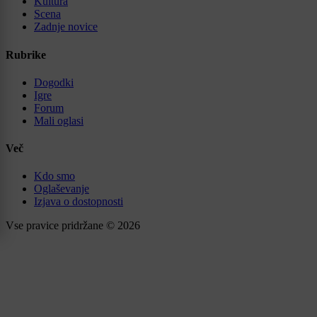
Kultura
Scena
Zadnje novice
Rubrike
Dogodki
Igre
Forum
Mali oglasi
Več
Kdo smo
Oglaševanje
Izjava o dostopnosti
Vse pravice pridržane © 2026