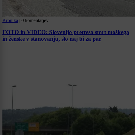
Kronika
|
0 komentarjev
FOTO in VIDEO: Slovenijo pretresa smrt moškega
in ženske v stanovanju, šlo naj bi za par