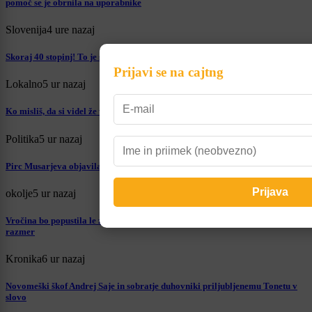
pomoč se je obrnila na uporabnike
Slovenija
4 ure nazaj
Skoraj 40 stopinj! To je seznam temperaturnih rekordov po Sloveniji
Prijavi se na cajtng
Lokalno
5 ur nazaj
Ko misliš, da si videl že vse ... Na Dolenjskem izginila kar pokošena trava
Politika
5 ur nazaj
Pirc Musarjeva objavila odpustno pismo in odgovorila na govorice
okolje
5 ur nazaj
Vročina bo popustila le za kratek čas, Slovenijo čaka še vsaj deset dni sušnih
razmer
Kronika
6 ur nazaj
Novomeški škof Andrej Saje in sobratje duhovniki priljubljenemu Tonetu v
slovo