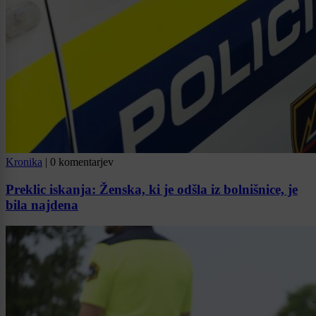
Kronika
|
0 komentarjev
Preklic iskanja: Ženska, ki je odšla iz bolnišnice, je
bila najdena