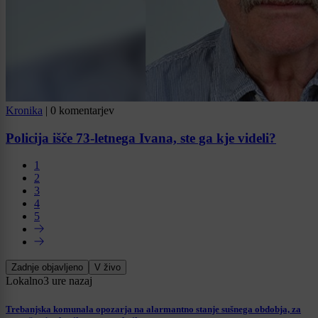
Kronika
|
0 komentarjev
Policija išče 73-letnega Ivana, ste ga kje videli?
1
2
3
4
5
Zadnje objavljeno
V živo
Lokalno
3 ure nazaj
Trebanjska komunala opozarja na alarmantno stanje sušnega obdobja, za