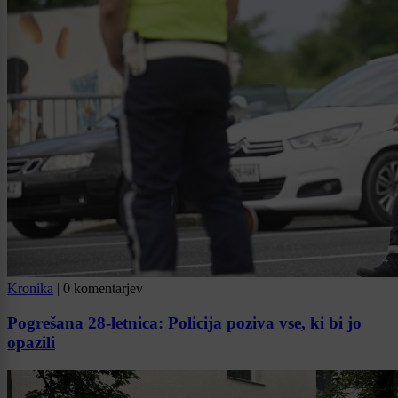
Kronika
|
0 komentarjev
Pogrešana 28-letnica: Policija poziva vse, ki bi jo
opazili