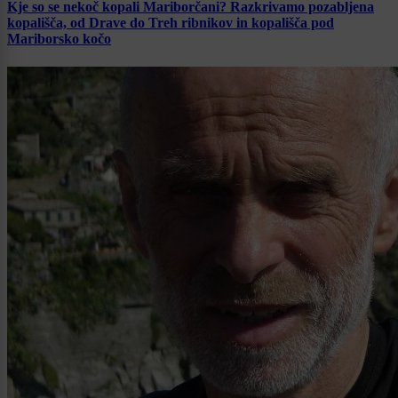
Kje so se nekoč kopali Mariborčani? Razkrivamo pozabljena
kopališča, od Drave do Treh ribnikov in kopališča pod
Mariborsko kočo