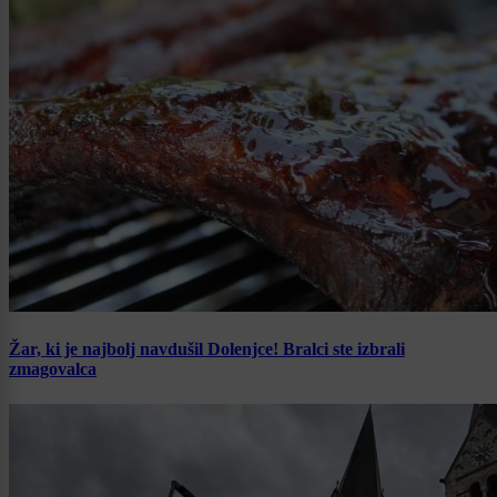
Žar, ki je najbolj navdušil Dolenjce! Bralci ste izbrali
zmagovalca