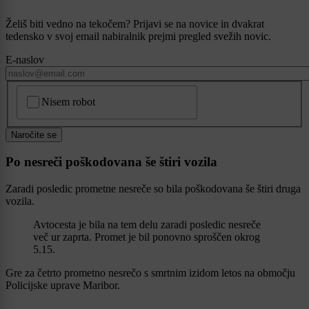
Želiš biti vedno na tekočem? Prijavi se na novice in dvakrat
tedensko v svoj email nabiralnik prejmi pregled svežih novic.
E-naslov
CAPTCHA
Nisem robot
Naročite se
Po nesreči poškodovana še štiri vozila
Zaradi posledic prometne nesreče so bila poškodovana še štiri druga
vozila.
Avtocesta je bila na tem delu zaradi posledic nesreče
več ur zaprta. Promet je bil ponovno sproščen okrog
5.15.
Gre za četrto prometno nesrečo s smrtnim izidom letos na območju
Policijske uprave Maribor.