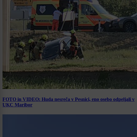
FOTO in VIDEO: Huda nesreča v Pesnici, eno osebo odpeljali v
UKC Maribor