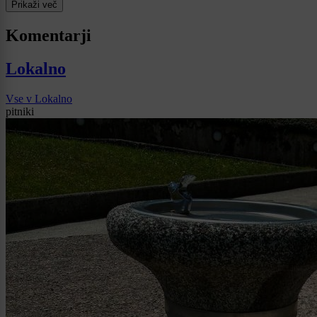
Prikaži več
Komentarji
Lokalno
Vse v Lokalno
pitniki