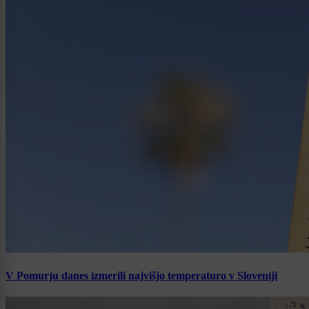
V Pomurju danes izmerili najvišjo temperaturo v Sloveniji