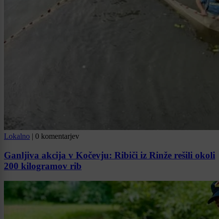
Lokalno
|
0 komentarjev
Ganljiva akcija v Kočevju: Ribiči iz Rinže rešili okoli
200 kilogramov rib