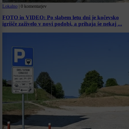
Lokalno
|
0 komentarjev
FOTO in VIDEO: Po slabem letu dni je kočevsko
igrišče zaživelo v novi podobi, a prihaja še nekaj ...