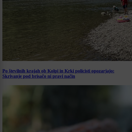
Po številnih krajah ob Kolpi in Krki policisti opozarjajo:
Skrivanje pod brisačo ni pravi način