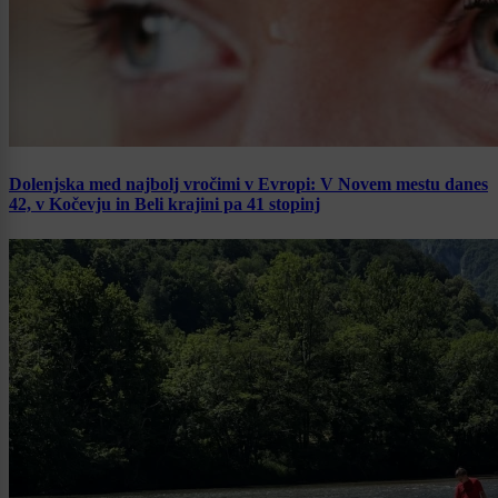
Dolenjska med najbolj vročimi v Evropi: V Novem mestu danes
42, v Kočevju in Beli krajini pa 41 stopinj