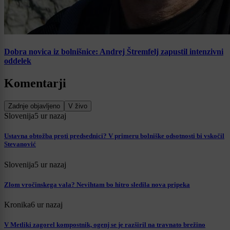
Dobra novica iz bolnišnice: Andrej Štremfelj zapustil intenzivni
oddelek
Komentarji
Zadnje objavljeno
V živo
Slovenija
5 ur nazaj
Ustavna obtožba proti predsednici? V primeru bolniške odsotnosti bi vskočil
Stevanović
Slovenija
5 ur nazaj
Zlom vročinskega vala? Nevihtam bo hitro sledila nova pripeka
Kronika
6 ur nazaj
V Metliki zagorel kompostnik, ogenj se je razširil na travnato brežino