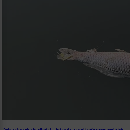
Dolenjske reke in ribniki v težavah, zaradi suše prepovedujejo