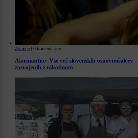
Zdravje
|
0 komentarjev
Alarmantno: Vse več slovenskih osnovnošolcev
zasvojenih z nikotinom