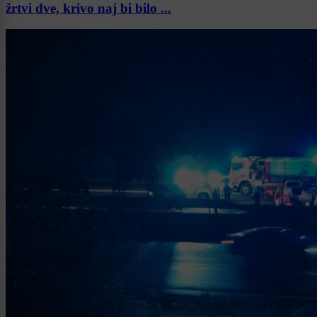
žrtvi dve, krivo naj bi bilo ...