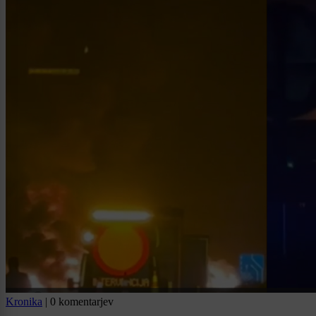
Kronika
|
0 komentarjev