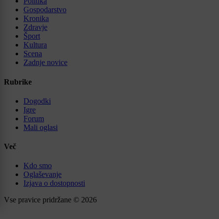
Politika
Gospodarstvo
Kronika
Zdravje
Šport
Kultura
Scena
Zadnje novice
Rubrike
Dogodki
Igre
Forum
Mali oglasi
Več
Kdo smo
Oglaševanje
Izjava o dostopnosti
Vse pravice pridržane © 2026