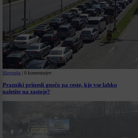
Slovenija
|
0 komentarjev
Prazniki prinesli gnečo na ceste, kje vse lahko
naletite na zastoje?