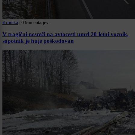
Kronika
|
0 komentarjev
V tragični nesreči na avtocesti umrl 28-letni voznik,
sopotnik je huje poškodovan