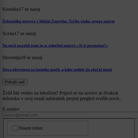
Kronika
17 ur nazaj
Železniška nesreča v bližini Zagreba: Trčila vlaka, proga zaprta
Scena
17 ur nazaj
Na meji pozabil ženo in se odpeljal naprej: »Si ti normalen?«
Slovenija
18 ur nazaj
Nova obveznost za lastnike mačk, a kdor pohiti, bo plačal manj
Prikaži več
Želiš biti vedno na tekočem? Prijavi se na novice in dvakrat
tedensko v svoj email nabiralnik prejmi pregled svežih novic.
E-naslov
CAPTCHA
Nisem robot