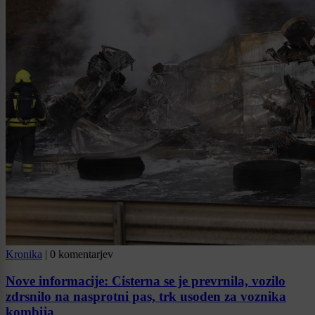
Kronika
|
0 komentarjev
Nove informacije: Cisterna se je prevrnila, vozilo
zdrsnilo na nasprotni pas, trk usoden za voznika
kombija