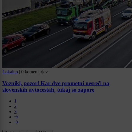
Lokalno
|
0 komentarjev
Vozniki, pozor! Kar dve prometni nesreči na
slovenskih avtocestah, tukaj so zapore
1
2
3