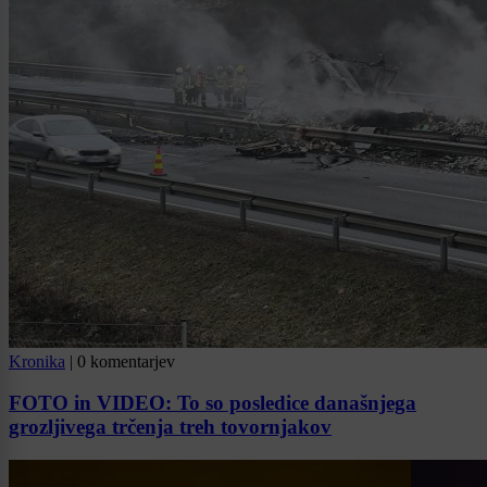
Kronika
|
0 komentarjev
FOTO in VIDEO: To so posledice današnjega
grozljivega trčenja treh tovornjakov