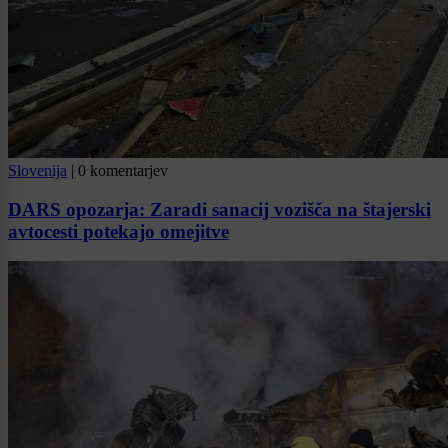
Slovenija
|
0 komentarjev
DARS opozarja: Zaradi sanacij vozišča na štajerski
avtocesti potekajo omejitve