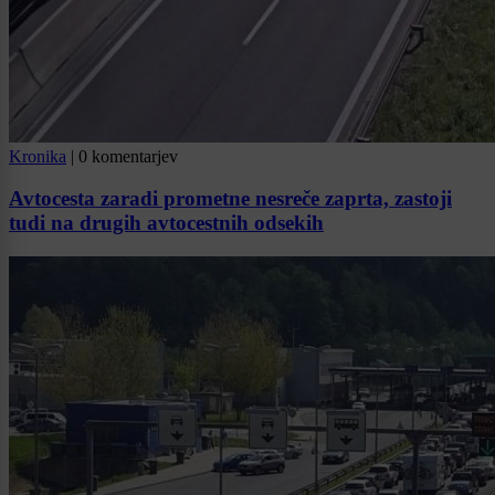
Kronika
|
0 komentarjev
Avtocesta zaradi prometne nesreče zaprta, zastoji
tudi na drugih avtocestnih odsekih