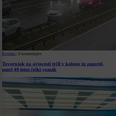
Kronika
|
0 komentarjev
Tovornjak na avtocesti trčil v kolono in zagorel,
umrl 49-letni češki voznik