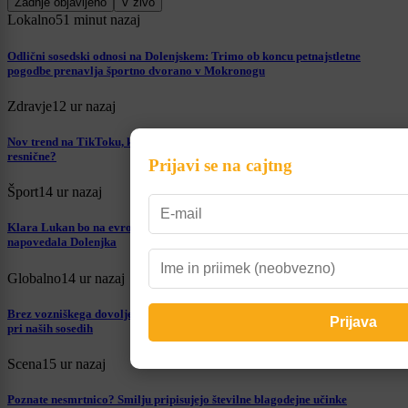
Zadnje objavljeno
V živo
Lokalno
51 minut nazaj
Odlični sosedski odnosi na Dolenjskem: Trimo ob koncu petnajstletne
pogodbe prenavlja športno dvorano v Mokronogu
Zdravje
12 ur nazaj
Nov trend na TikToku, ki skrbi strokovnjake: Ali so injekcije za porjavitev
resnične?
Prijavi se na cajtng
Šport
14 ur nazaj
Klara Lukan bo na evropskem prvenstvu ena od favoritk za medaljo: To je
napovedala Dolenjka
Globalno
14 ur nazaj
Brez vozniškega dovoljenja za volanom? Tako visoko kazen vam napišejo
pri naših sosedih
Scena
15 ur nazaj
Poznate nesmrtnico? Smilju pripisujejo številne blagodejne učinke