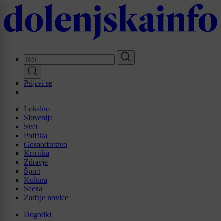
Skip
to
main
content
Prijavi se
Lokalno
Slovenija
Svet
Politika
Gospodarstvo
Kronika
Zdravje
Šport
Kultura
Scena
Zadnje novice
Dogodki