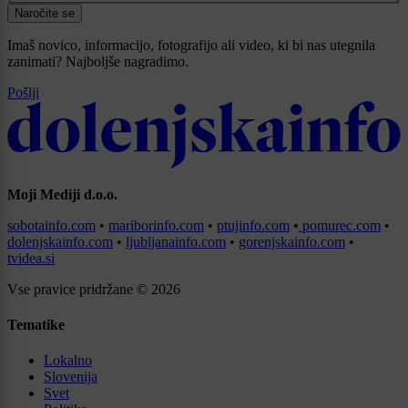
Naročite se
Imaš novico, informacijo, fotografijo ali video, ki bi nas utegnila
zanimati? Najboljše nagradimo.
Pošlji
Moji Mediji d.o.o.
sobotainfo.com
•
mariborinfo.com
•
ptujinfo.com
•
pomurec.com
•
dolenjskainfo.com
•
ljubljanainfo.com
•
gorenjskainfo.com
•
tvidea.si
Vse pravice pridržane © 2026
Tematike
Lokalno
Slovenija
Svet