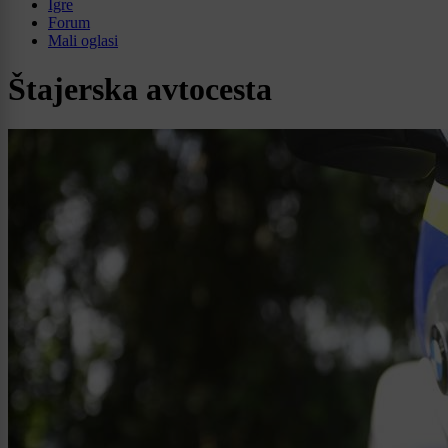
Igre
Forum
Mali oglasi
Štajerska avtocesta