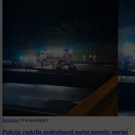
Kronika
|
0 komentarjev
Policija razkrila podrobnosti nočne nesreče: smrtni