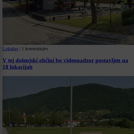
Lokalno
|
1 komentarjev
V tej dolenjski občini bo videonadzor postavljen na
18 lokacijah