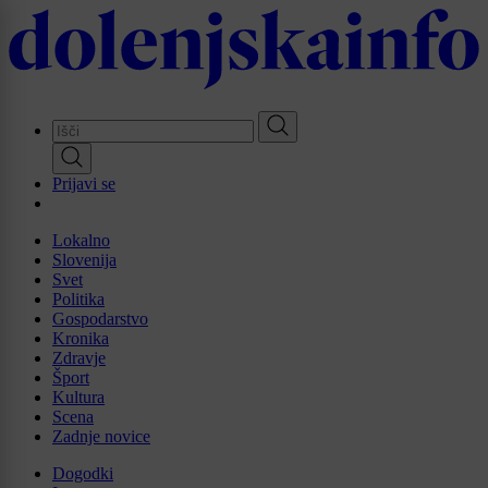
Skip
to
main
content
Prijavi se
Lokalno
Slovenija
Svet
Politika
Gospodarstvo
Kronika
Zdravje
Šport
Kultura
Scena
Zadnje novice
Dogodki