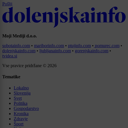
Pošlji
Moji Mediji d.o.o.
sobotainfo.com
•
mariborinfo.com
•
ptujinfo.com
•
pomurec.com
•
dolenjskainfo.com
•
ljubljanainfo.com
•
gorenjskainfo.com
•
tvidea.si
Vse pravice pridržane © 2026
Tematike
Lokalno
Slovenija
Svet
Politika
Gospodarstvo
Kronika
Zdravje
Šport