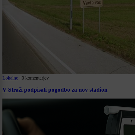
Lokalno
|
0 komentarjev
V Straži podpisali pogodbo za nov stadion