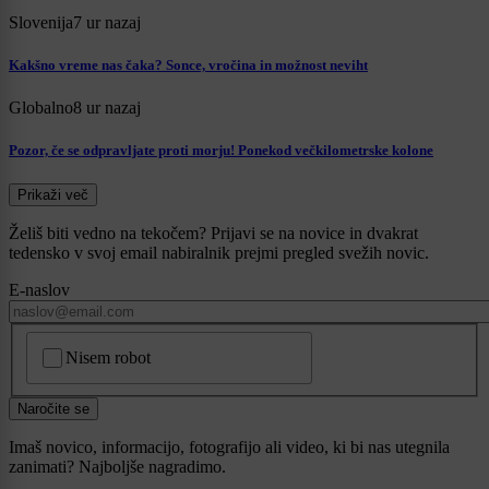
Slovenija
7 ur nazaj
Kakšno vreme nas čaka? Sonce, vročina in možnost neviht
Globalno
8 ur nazaj
Pozor, če se odpravljate proti morju! Ponekod večkilometrske kolone
Prikaži več
Želiš biti vedno na tekočem? Prijavi se na novice in dvakrat
tedensko v svoj email nabiralnik prejmi pregled svežih novic.
E-naslov
CAPTCHA
Nisem robot
Naročite se
Imaš novico, informacijo, fotografijo ali video, ki bi nas utegnila
zanimati? Najboljše nagradimo.