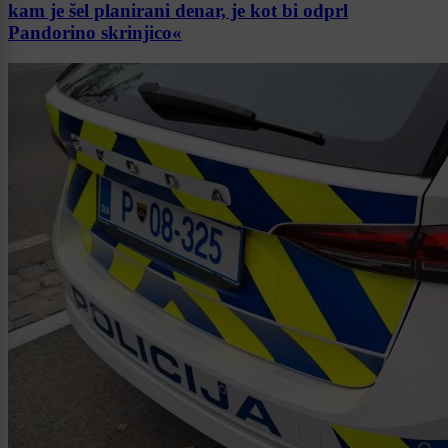
kam je šel planirani denar, je kot bi odprl
Pandorino skrinjico«