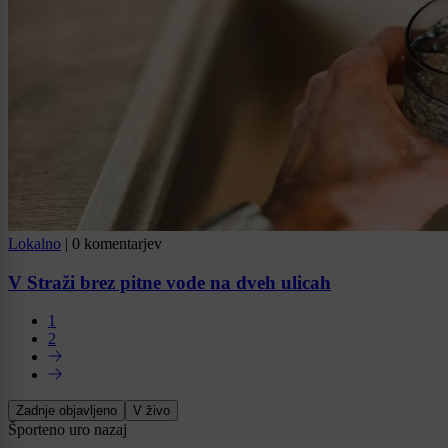
Lokalno
|
0 komentarjev
V Straži brez pitne vode na dveh ulicah
1
2
Zadnje objavljeno
V živo
Šport
eno uro nazaj