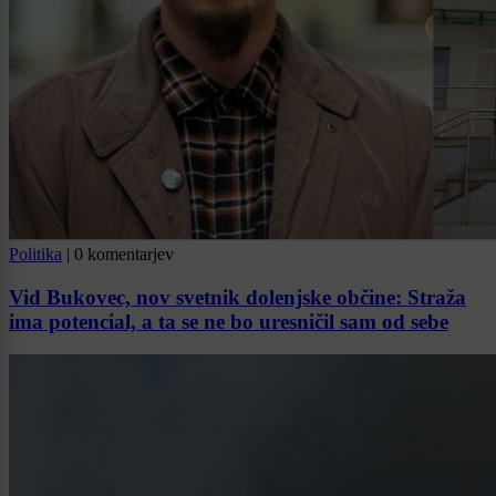
Politika
|
0 komentarjev
Vid Bukovec, nov svetnik dolenjske občine: Straža
ima potencial, a ta se ne bo uresničil sam od sebe