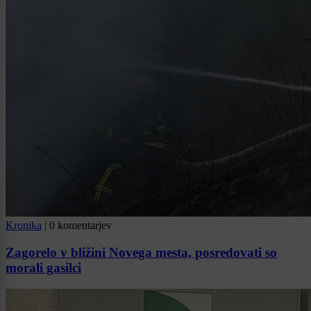
Kronika
|
0 komentarjev
Zagorelo v bližini Novega mesta, posredovati so
morali gasilci