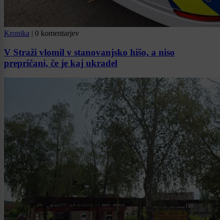
Kronika
|
0 komentarjev
V Straži vlomil v stanovanjsko hišo, a niso
prepričani, če je kaj ukradel