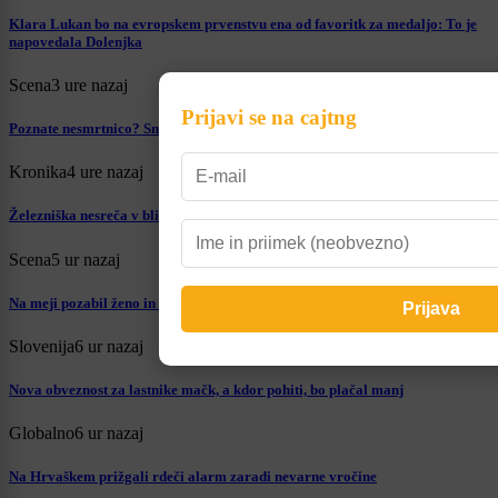
Klara Lukan bo na evropskem prvenstvu ena od favoritk za medaljo: To je
napovedala Dolenjka
Scena
3 ure nazaj
Prijavi se na cajtng
Poznate nesmrtnico? Smilju pripisujejo številne blagodejne učinke
Kronika
4 ure nazaj
Železniška nesreča v bližini Zagreba: Trčila vlaka, proga zaprta
Scena
5 ur nazaj
Na meji pozabil ženo in se odpeljal naprej: »Si ti normalen?«
Slovenija
6 ur nazaj
Nova obveznost za lastnike mačk, a kdor pohiti, bo plačal manj
Globalno
6 ur nazaj
Na Hrvaškem prižgali rdeči alarm zaradi nevarne vročine