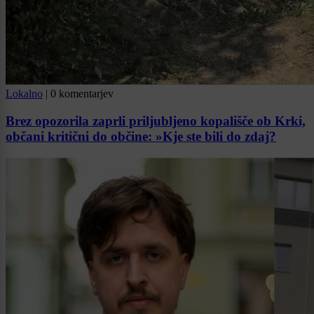
Lokalno
|
0 komentarjev
Brez opozorila zaprli priljubljeno kopališče ob Krki,
občani kritični do občine: »Kje ste bili do zdaj?