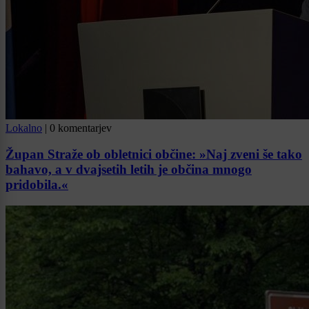
Lokalno
|
0 komentarjev
Župan Straže ob obletnici občine: »Naj zveni še tako
bahavo, a v dvajsetih letih je občina mnogo
pridobila.«