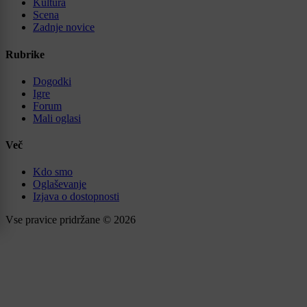
Kultura
Scena
Zadnje novice
Rubrike
Dogodki
Igre
Forum
Mali oglasi
Več
Kdo smo
Oglaševanje
Izjava o dostopnosti
Vse pravice pridržane © 2026