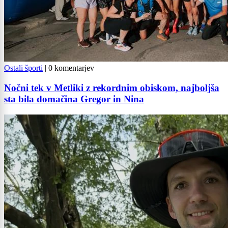
Ostali športi
|
0 komentarjev
Nočni tek v Metliki z rekordnim obiskom, najboljša
sta bila domačina Gregor in Nina