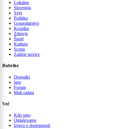
Lokalno
Slovenija
Svet
Politika
Gospodarstvo
Kronika
Zdravje
Šport
Kultura
Scena
Zadnje novice
Rubrike
Dogodki
Igre
Forum
Mali oglasi
Več
Kdo smo
Oglaševanje
Izjava o dostopnosti