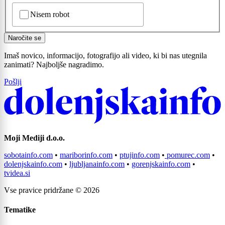
CAPTCHA
Nisem robot
Naročite se
Imaš novico, informacijo, fotografijo ali video, ki bi nas utegnila
zanimati? Najboljše nagradimo.
Pošlji
Prijavi se na cajtng
Moji Mediji d.o.o.
sobotainfo.com
•
mariborinfo.com
•
ptujinfo.com
•
pomurec.com
•
dolenjskainfo.com
•
ljubljanainfo.com
•
gorenjskainfo.com
•
tvidea.si
Vse pravice pridržane © 2026
Tematike