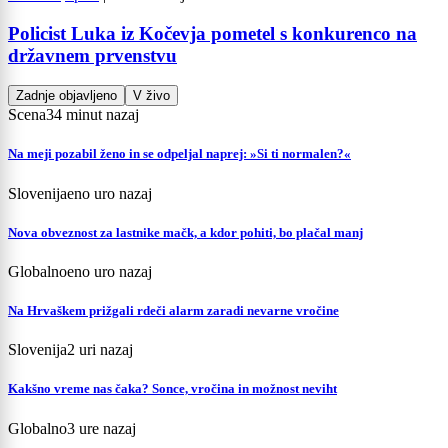
Policist Luka iz Kočevja pometel s konkurenco na
državnem prvenstvu
Zadnje objavljeno
V živo
Scena
34 minut nazaj
Na meji pozabil ženo in se odpeljal naprej: »Si ti normalen?«
Slovenija
eno uro nazaj
Nova obveznost za lastnike mačk, a kdor pohiti, bo plačal manj
Globalno
eno uro nazaj
Na Hrvaškem prižgali rdeči alarm zaradi nevarne vročine
Slovenija
2 uri nazaj
Kakšno vreme nas čaka? Sonce, vročina in možnost neviht
Globalno
3 ure nazaj