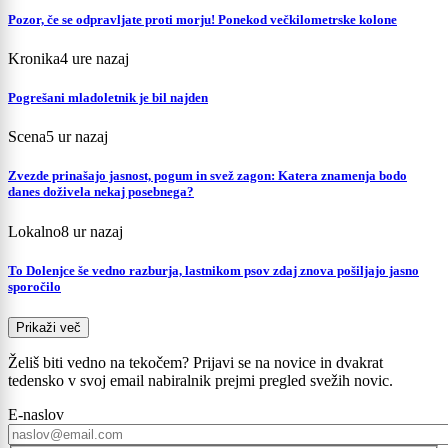
Pozor, če se odpravljate proti morju! Ponekod večkilometrske kolone
Kronika
4 ure nazaj
Pogrešani mladoletnik je bil najden
Scena
5 ur nazaj
Zvezde prinašajo jasnost, pogum in svež zagon: Katera znamenja bodo
danes doživela nekaj posebnega?
Lokalno
8 ur nazaj
To Dolenjce še vedno razburja, lastnikom psov zdaj znova pošiljajo jasno
sporočilo
Prikaži več
Želiš biti vedno na tekočem? Prijavi se na novice in dvakrat
tedensko v svoj email nabiralnik prejmi pregled svežih novic.
E-naslov