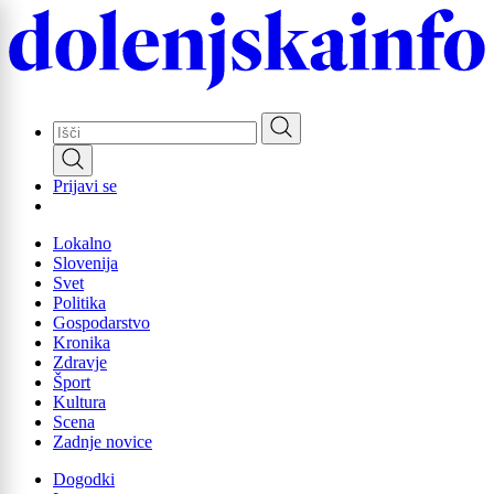
Skip
to
main
content
Prijavi se
Lokalno
Slovenija
Svet
Politika
Gospodarstvo
Kronika
Zdravje
Šport
Kultura
Scena
Zadnje novice
Dogodki