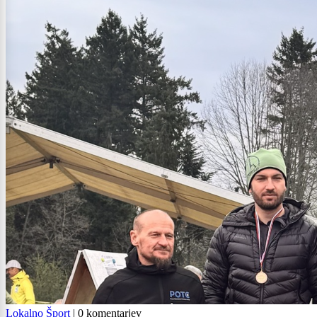
Lokalno
Šport
|
0 komentarjev