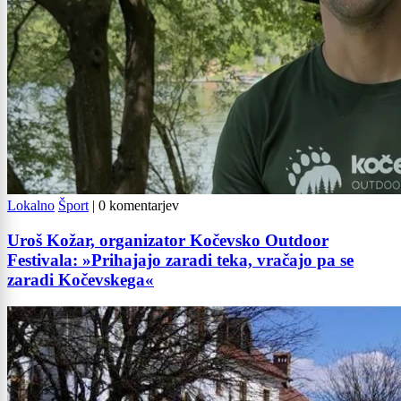
Lokalno
Šport
|
0 komentarjev
Uroš Kožar, organizator Kočevsko Outdoor
Festivala: »Prihajajo zaradi teka, vračajo pa se
zaradi Kočevskega«