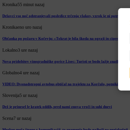
Kronika
55 minut nazaj
Delavci vso noč odstranjevali posledice trčenja vlakov, vzrok še ni potrjen
Kronika
eno uro nazaj
Občanka po požaru v Kočevju: »Tokrat je bila škoda na ograji in cipresah – nas
Lokalno
3 ure nazaj
Nova pridobitev vinogradniške gorice Lisec: Turisti se bodo lažje znašli
Globalno
4 ure nazaj
VIDEO: Dvonadstropni avtobus obtičal na trajektu za Korčulo, potniki ga sku
Slovenija
5 ur nazaj
Dež je prinesel le kratek oddih, pred nami znova vroči in suhi dnevi
Scena
7 ur nazaj
Merkur meša štrene v komunikaciji, ta znamenja bodo najbolj na preizkušnji