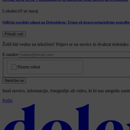
Lokalno
10 ur nazaj
Odlični sosedski odnosi na Dolenjskem: Trimo ob koncu petnajstletne pogod
Prikaži več
Želiš biti vedno na tekočem? Prijavi se na novice in dvakrat tedensko 
E-naslov
CAPTCHA
Nisem robot
Naročite se
Imaš novico, informacijo, fotografijo ali video, ki bi nas utegnila zan
Pošlji