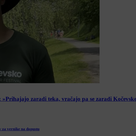
 »Prihajajo zaradi teka, vračajo pa se zaradi Kočevsk
v za vernike na dopustu