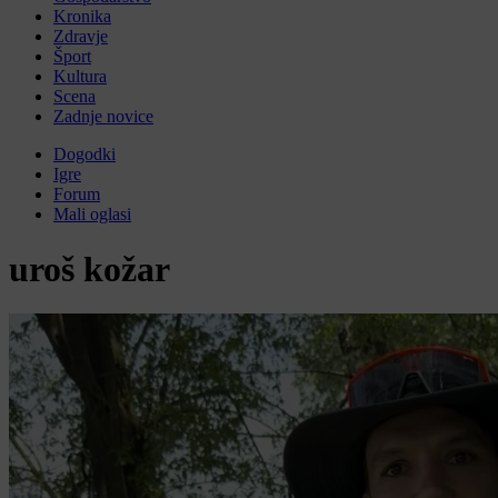
Kronika
Zdravje
Šport
Kultura
Scena
Zadnje novice
Dogodki
Igre
Forum
Mali oglasi
uroš kožar