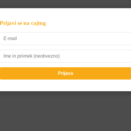
Prijavi se na cajtng
lednjič je lahko ogrožena hiša ali celo človeško življenje«
šali premakniti z zibanjem