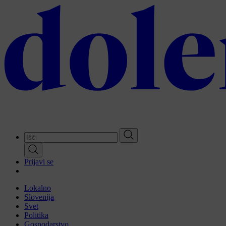
Skip
to
main
content
Prijavi se
Lokalno
Slovenija
Svet
Politika
Gospodarstvo