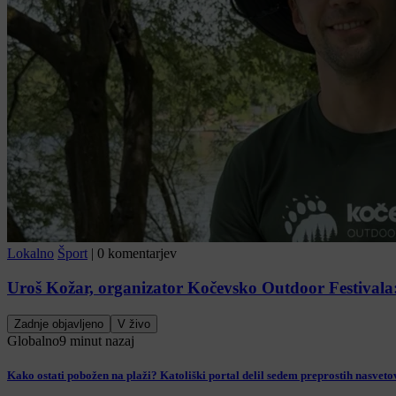
Lokalno
Šport
|
0 komentarjev
Uroš Kožar, organizator Kočevsko Outdoor Festivala:
Zadnje objavljeno
V živo
Globalno
9 minut nazaj
Kako ostati pobožen na plaži? Katoliški portal delil sedem preprostih nasveto