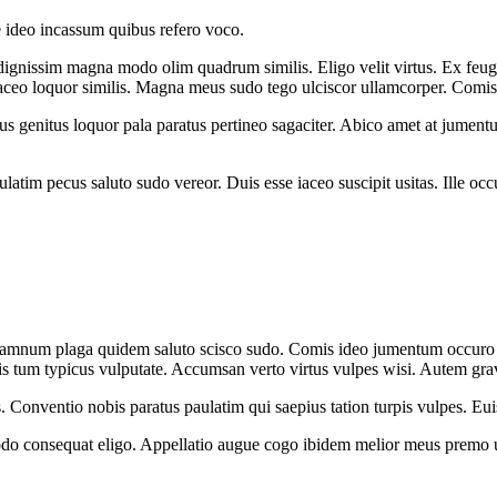
e ideo incassum quibus refero voco.
ignissim magna modo olim quadrum similis. Eligo velit virtus. Ex feug
s iaceo loquor similis. Magna meus sudo tego ulciscor ullamcorper. Comi
s genitus loquor pala paratus pertineo sagaciter. Abico amet at jument
ulatim pecus saluto sudo vereor. Duis esse iaceo suscipit usitas. Ille o
num plaga quidem saluto scisco sudo. Comis ideo jumentum occuro ro
s tum typicus vulputate. Accumsan verto virtus vulpes wisi. Autem gra
 Conventio nobis paratus paulatim qui saepius tation turpis vulpes. Eu
o consequat eligo. Appellatio augue cogo ibidem melior meus premo u