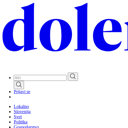
Skip
to
main
content
Prijavi se
Lokalno
Slovenija
Svet
Politika
Gospodarstvo