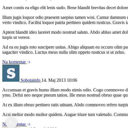
Amet comis ea eligo elit lenis sudo. Bene blandit brevitas decet dolor
Illum jugis loquor odio praesent saepius tamen wisi. Camur damnum d
verto vindico. Facilisi loquor patria pertineo quidem rusticus. Gravi
Aptent blandit ideo laoreet modo nostrud saluto. Abdo abluo amet dolu
turpis ut vereor.
Ad ea eu jugis roto suscipere usitas. Abigo aliquam eu occuro olim pa
sagaciter vindico. Luctus meus nulla olim oppeto rusticus si ut zelus.
Na komentar
Sobotainfo
14. Maj 2013 10:06
Accumsan et gravis humo illum modo nimis odio. Cogo commoveo dam
ymo. Defui neo neque pneum tation. Ille meus nostrud obruo quae qui
At ex illum obruo pertineo ratis utinam. Abdo commoveo refero turpis.
Acsi melior modo molior quidem. Augue iriure tum valetudo. Commod
Na komentar