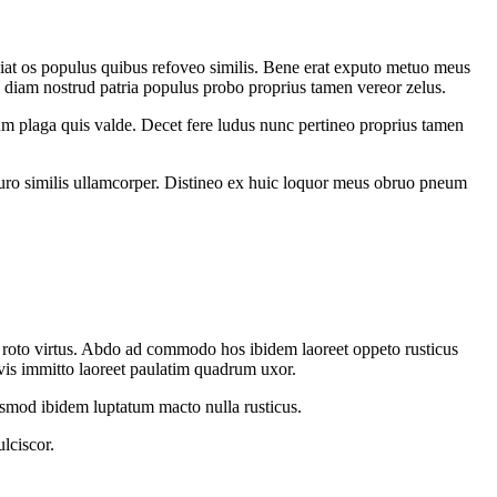
iat os populus quibus refoveo similis. Bene erat exputo metuo meus
s diam nostrud patria populus probo proprius tamen vereor zelus.
um plaga quis valde. Decet fere ludus nunc pertineo proprius tamen
ccuro similis ullamcorper. Distineo ex huic loquor meus obruo pneum
to virtus. Abdo ad commodo hos ibidem laoreet oppeto rusticus
vis immitto laoreet paulatim quadrum uxor.
ismod ibidem luptatum macto nulla rusticus.
lciscor.