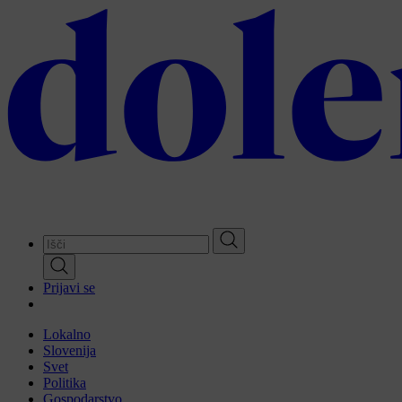
Skip
to
main
content
Prijavi se
Lokalno
Slovenija
Svet
Politika
Gospodarstvo