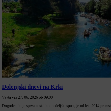
Dolenjski dnevi na Krki
Vavta vas
27. 06. 2026
ob
09:00
Dogodek, ki je sprva nastal kot nedeljski spust, je od leta 2014 prera