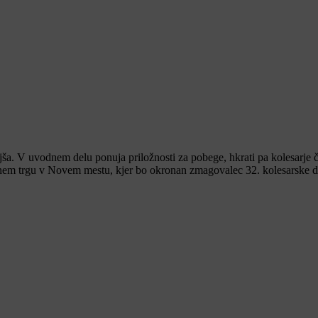
jša. V uvodnem delu ponuja priložnosti za pobege, hkrati pa kolesarje č
avnem trgu v Novem mestu, kjer bo okronan zmagovalec 32. kolesarske di