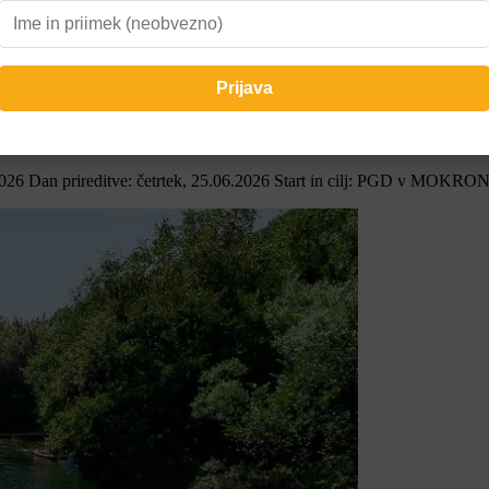
SKI DOLINI
6 Dan prireditve: četrtek, 25.06.2026 Start in cilj: PGD v MOKRONO