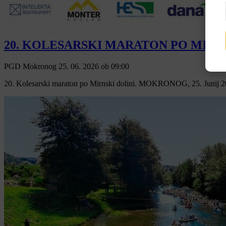
20. KOLESARSKI MARATON PO MIRN
PGD Mokronog
25. 06. 2026
ob
09:00
20. Kolesarski maraton po Mirnski dolini. MOKRONOG, 25. Junij 202