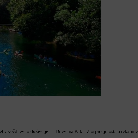
stel v večdnevno doživetje — Dnevi na Krki. V ospredju ostaja reka in vs