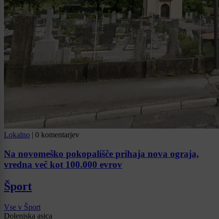
Lokalno
|
0 komentarjev
Na novomeško pokopališče prihaja nova ograja,
vredna več kot 100.000 evrov
Šport
Vse v Šport
Dolenjska asica