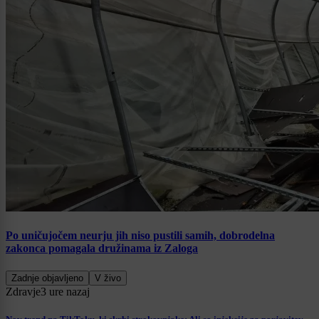
Po uničujočem neurju jih niso pustili samih, dobrodelna
zakonca pomagala družinama iz Zaloga
Zadnje objavljeno
V živo
Zdravje
3 ure nazaj