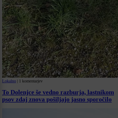
Lokalno
|
1 komentarjev
To Dolenjce še vedno razburja, lastnikom
psov zdaj znova pošiljajo jasno sporočilo