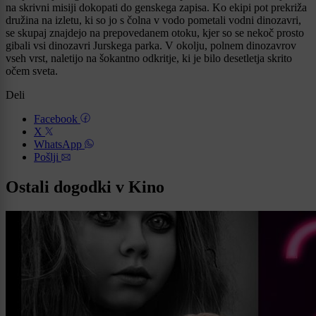
na skrivni misiji dokopati do genskega zapisa. Ko ekipi pot prekriža
družina na izletu, ki so jo s čolna v vodo pometali vodni dinozavri,
se skupaj znajdejo na prepovedanem otoku, kjer so se nekoč prosto
gibali vsi dinozavri Jurskega parka. V okolju, polnem dinozavrov
vseh vrst, naletijo na šokantno odkritje, ki je bilo desetletja skrito
očem sveta.
Deli
Facebook
X
WhatsApp
Pošlji
Ostali dogodki v Kino