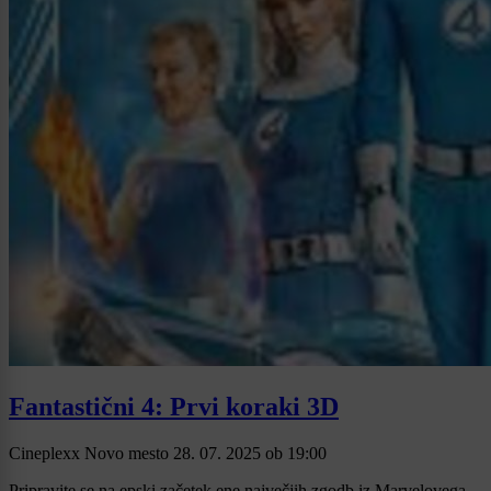
Fantastični 4: Prvi koraki 3D
Cineplexx Novo mesto
28. 07. 2025
ob
19:00
Pripravite se na epski začetek ene največjih zgodb iz Marvelovega