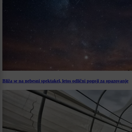
Bliža se na nebesni spektakel, letos odlični pogoji za opazovanje