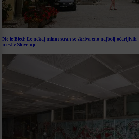
Ne le Bled: Le nekaj minut stran se skriva eno najbolj očarljivih
mest v Sloveniji