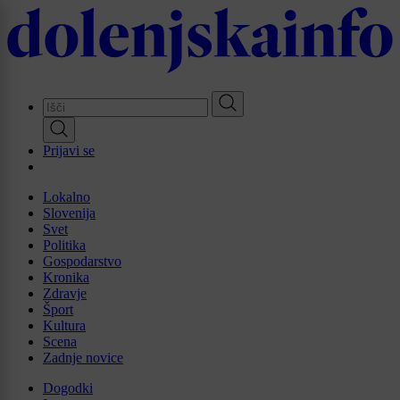
Skip
to
main
content
Prijavi se
Lokalno
Slovenija
Svet
Politika
Gospodarstvo
Kronika
Zdravje
Šport
Kultura
Scena
Zadnje novice
Dogodki