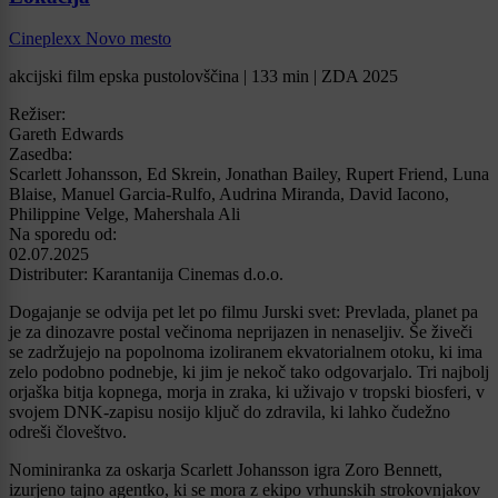
Cineplexx Novo mesto
akcijski film epska pustolovščina | 133 min | ZDA 2025
Režiser:
Gareth Edwards
Zasedba:
Scarlett Johansson, Ed Skrein, Jonathan Bailey, Rupert Friend, Luna
Blaise, Manuel Garcia-Rulfo, Audrina Miranda, David Iacono,
Philippine Velge, Mahershala Ali
Na sporedu od:
02.07.2025
Distributer: Karantanija Cinemas d.o.o.
Dogajanje se odvija pet let po filmu Jurski svet: Prevlada, planet pa
je za dinozavre postal večinoma neprijazen in nenaseljiv. Še živeči
se zadržujejo na popolnoma izoliranem ekvatorialnem otoku, ki ima
zelo podobno podnebje, ki jim je nekoč tako odgovarjalo. Tri najbolj
orjaška bitja kopnega, morja in zraka, ki uživajo v tropski biosferi, v
svojem DNK-zapisu nosijo ključ do zdravila, ki lahko čudežno
odreši človeštvo.
Nominiranka za oskarja Scarlett Johansson igra Zoro Bennett,
izurjeno tajno agentko, ki se mora z ekipo vrhunskih strokovnjakov