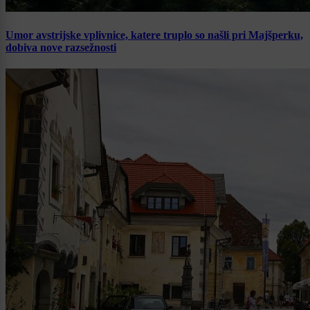
Umor avstrijske vplivnice, katere truplo so našli pri Majšperku,
dobiva nove razsežnosti