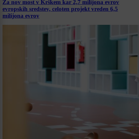
Za nov most v Krškem kar 2,7 milijona evrov
evropskih sredstev, celoten projekt vreden 6,5
milijona evrov