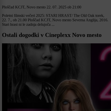
Ploščad KCJT, Novo mesto
22. 07. 2025
ob
21:00
Poletni filmski večeri 2025: STARI HRAST/ The Old Oak torek,
22. 7., ob 21.00 Ploščad KCJT, Novo mesto Severna Anglija, 2016.
Stari hrast ni le zadnja delujoča ...
Ostali dogodki v Cineplexx Novo mesto