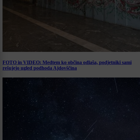
FOTO in VIDEO: Medtem ko občina odlaša, podjetniki sami
rešujejo ugled podhoda Ajdovščina