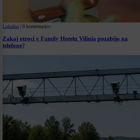
Lokalno
|
0 komentarjev
Zakaj otroci v Family Hotelu Vilinia pozabijo na
telefone?