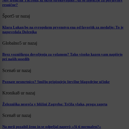
Nov trend na TikToku, ki skrbi strokovnjake: Ali so injekcije za porjavitev
resnične?
Šport
5 ur nazaj
Klara Lukan bo na evropskem prvenstvu ena od favoritk za medaljo: To je
napovedala Dolenjka
Globalno
5 ur nazaj
Brez vozniškega dovoljenja za volanom? Tako visoko kazen vam napišejo
pri naših sosedih
Scena
6 ur nazaj
Poznate nesmrtnico? Smilju pripisujejo številne blagodejne učinke
Kronika
8 ur nazaj
Železniška nesreča v bližini Zagreba: Trčila vlaka, proga zaprta
Scena
8 ur nazaj
Na meji pozabil ženo in se odpeljal naprej: »Si ti normalen?«