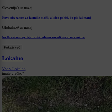
Slovenija
9 ur nazaj
Nova obveznost za lastnike mačk, a kdor pohiti, bo plačal manj
Globalno
9 ur nazaj
Na Hrvaškem prižgali rdeči alarm zaradi nevarne vročine
Prikaži več
Lokalno
Vse v Lokalno
imate vrečko?