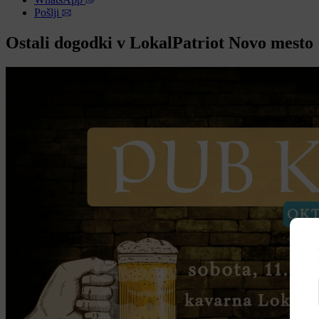
Pošlji
Ostali dogodki v LokalPatriot Novo mesto