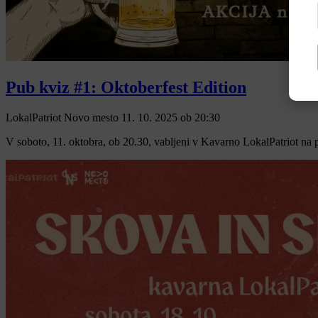
Pub kviz #1: Oktoberfest Edition
LokalPatriot Novo mesto
11. 10. 2025
ob
20:30
V soboto, 11. oktobra, ob 20.30, vabljeni v Kavarno LokalPatriot na 