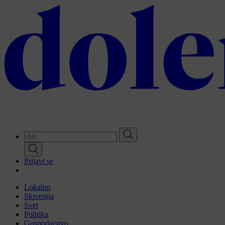
Skip
to
main
content
Prijavi se
Lokalno
Slovenija
Svet
Politika
Gospodarstvo