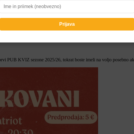
prvi PUB KVIZ sezone 2025/26, tokrat boste imeli na voljo posebno akc