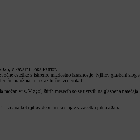
2025, v kavarni LokalPatriot.
vočne estetike z iskreno, mladostno izraznostjo. Njihov glasbeni slog s
erični aranžmaji in izrazito čustven vokal.
 močan vtis. V zgolj štirih mesecih so se uvrstili na glasbena natečaja 
e” – izdana kot njihov debitantski single v začetku julija 2025.