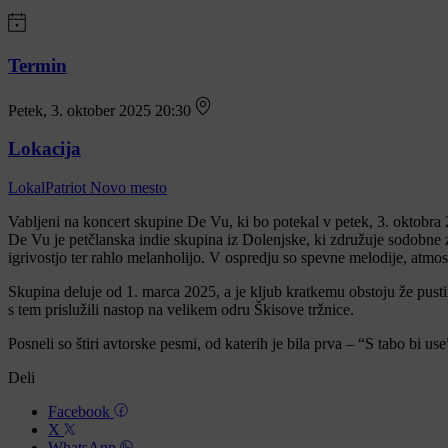
Termin
Petek, 3. oktober 2025 20:30
Lokacija
LokalPatriot Novo mesto
Vabljeni na koncert skupine De Vu, ki bo potekal v petek, 3. oktobra 
De Vu je petčlanska indie skupina iz Dolenjske, ki združuje sodobne z
igrivostjo ter rahlo melanholijo. V ospredju so spevne melodije, atmosf
Skupina deluje od 1. marca 2025, a je kljub kratkemu obstoju že pustila
s tem prislužili nastop na velikem odru Škisove tržnice.
Posneli so štiri avtorske pesmi, od katerih je bila prva – “S tabo bi us
Deli
Facebook
X
WhatsApp