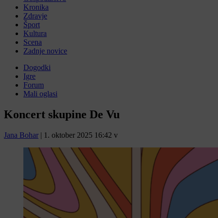
Kronika
Zdravje
Šport
Kultura
Scena
Zadnje novice
Dogodki
Igre
Forum
Mali oglasi
Koncert skupine De Vu
Jana Bohar
|
1. oktober 2025 16:42
v