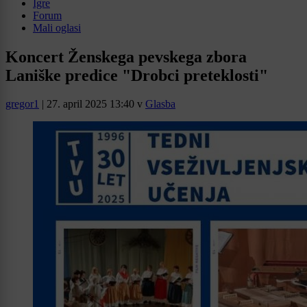
Igre
Forum
Mali oglasi
Koncert Ženskega pevskega zbora
Laniške predice "Drobci preteklosti"
gregor1
|
27. april 2025 13:40
v
Glasba