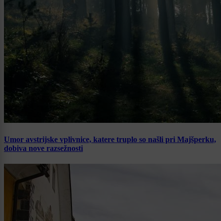
Umor avstrijske vplivnice, katere truplo so našli pri Majšperku,
dobiva nove razsežnosti