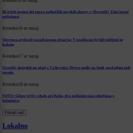
Kultura
16 ur nazaj
Bi želeli postati del enega najboljših pevskih zborov v Sloveniji? Zdaj imate
priložnost
Kronika
16 ur nazaj
Slovenca aretirali zaradi pranja denarja: V ozadju naj bi bili milijoni in
kokain
Kronika
17 ur nazaj
Grozljiv dogodek na plaži v Crikvenici: Drevo padlo na ljudi, med njimi tudi
otroka
Kronika
18 ur nazaj
FOTO: Gliser trčil v obalo pri Krku, dva poškodovana odpeljana v
bolnišnico
Prikaži več
Lokalno