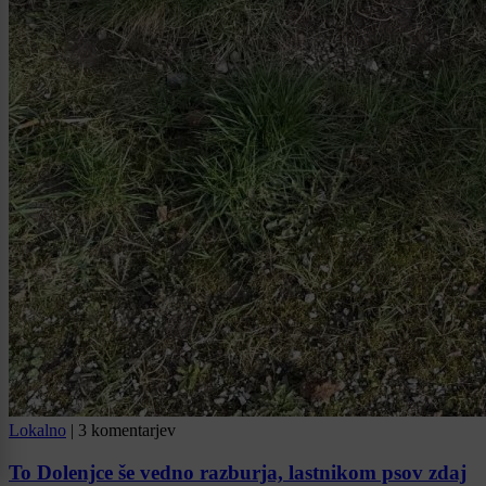
Lokalno
|
3 komentarjev
To Dolenjce še vedno razburja, lastnikom psov zdaj