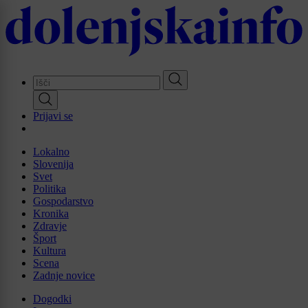
Skip
to
main
content
Prijavi se
Lokalno
Slovenija
Svet
Politika
Gospodarstvo
Kronika
Zdravje
Šport
Kultura
Scena
Zadnje novice
Dogodki