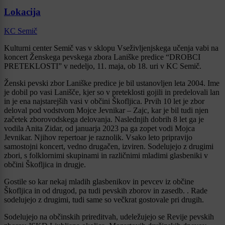
Lokacija
KC Semič
Kulturni center Semič vas v sklopu Vseživljenjskega učenja vabi na
koncert Ženskega pevskega zbora Laniške predice “DROBCI
PRETEKLOSTI” v nedeljo, 11. maja, ob 18. uri v KC Semič.
Ženski pevski zbor Laniške predice je bil ustanovljen leta 2004. Ime
je dobil po vasi Lanišče, kjer so v preteklosti gojili in predelovali lan
in je ena najstarejših vasi v občini Škofljica. Prvih 10 let je zbor
deloval pod vodstvom Mojce Jevnikar – Zajc, kar je bil tudi njen
začetek zborovodskega delovanja. Naslednjih dobrih 8 let ga je
vodila Anita Zidar, od januarja 2023 pa ga zopet vodi Mojca
Jevnikar. Njihov repertoar je raznolik. Vsako leto pripravijo
samostojni koncert, vedno drugačen, izviren. Sodelujejo z drugimi
zbori, s folklornimi skupinami in različnimi mladimi glasbeniki v
občini Škofljica in drugje.
Gostile so kar nekaj mladih glasbenikov in pevcev iz občine
Škofljica in od drugod, pa tudi pevskih zborov in zasedb. . Rade
sodelujejo z drugimi, tudi same so večkrat gostovale pri drugih.
Sodelujejo na občinskih prireditvah, udeležujejo se Revije pevskih