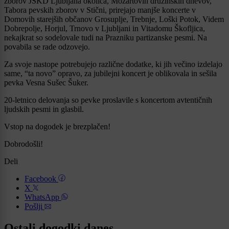
zborov JSKD Ljubljana okolica, Mozartovih družinskih dnevov,
Tabora pevskih zborov v Stični, prirejajo manjše koncerte v
Domovih starejših občanov Grosuplje, Trebnje, Loški Potok, Videm
Dobrepolje, Horjul, Trnovo v Ljubljani in Vitadomu Škofljica,
nekajkrat so sodelovale tudi na Prazniku partizanske pesmi. Na
povabila se rade odzovejo.
Za svoje nastope potrebujejo različne dodatke, ki jih večino izdelajo
same, “ta novo” opravo, za jubilejni koncert je oblikovala in sešila
pevka Vesna Sušec Šuker.
20-letnico delovanja so pevke proslavile s koncertom avtentičnih
ljudskih pesmi in glasbil.
Vstop na dogodek je brezplačen!
Dobrodošli!
Deli
Facebook
X
WhatsApp
Pošlji
Ostali dogodki danes