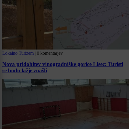
Lokalno
Turizem
|
0 komentarjev
Nova pridobitev vinogradniške gorice Lisec: Turisti
se bodo lažje znašli