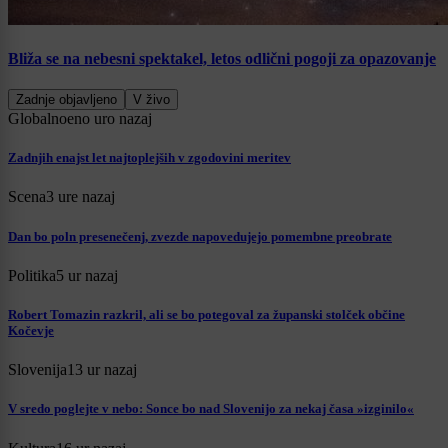
Bliža se na nebesni spektakel, letos odlični pogoji za opazovanje
Zadnje objavljeno
V živo
Globalno
eno uro nazaj
Zadnjih enajst let najtoplejših v zgodovini meritev
Scena
3 ure nazaj
Dan bo poln presenečenj, zvezde napovedujejo pomembne preobrate
Politika
5 ur nazaj
Robert Tomazin razkril, ali se bo potegoval za županski stolček občine
Kočevje
Slovenija
13 ur nazaj
V sredo poglejte v nebo: Sonce bo nad Slovenijo za nekaj časa »izginilo«