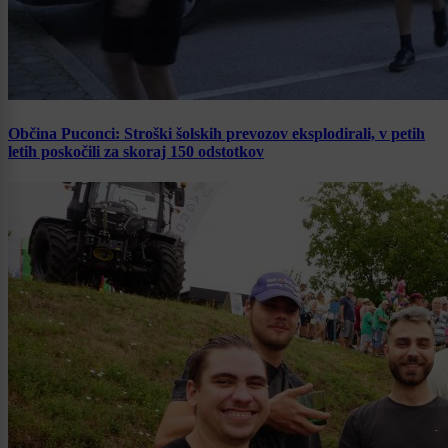
Občina Puconci: Stroški šolskih prevozov eksplodirali, v petih
letih poskočili za skoraj 150 odstotkov