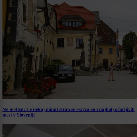
Ne le Bled: Le nekaj minut stran se skriva eno najbolj očarljivih
mest v Sloveniji