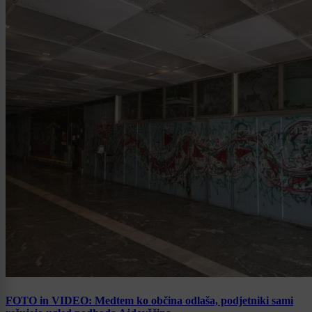
FOTO in VIDEO: Medtem ko občina odlaša, podjetniki sami