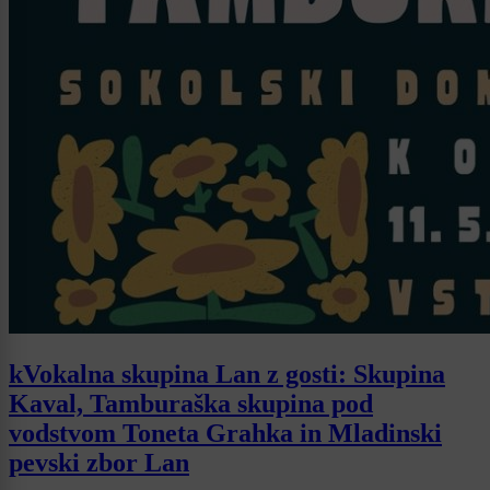
kVokalna skupina Lan z gosti: Skupina
Kaval, Tamburaška skupina pod
vodstvom Toneta Grahka in Mladinski
pevski zbor Lan