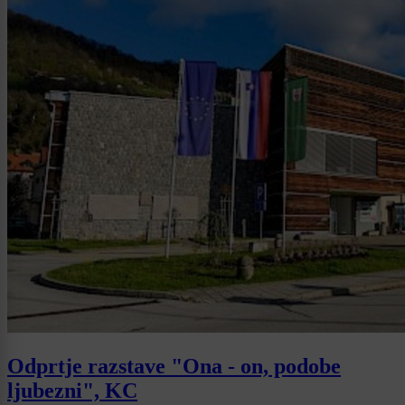
Odprtje razstave "Ona - on, podobe
ljubezni", KC