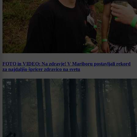
FOTO in VIDEO: Na zdravje! V Mariboru postavljali rekord
za najdaljšo špricer zdravico na svetu