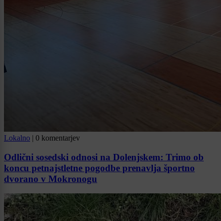
Lokalno
|
0 komentarjev
Odlični sosedski odnosi na Dolenjskem: Trimo ob
koncu petnajstletne pogodbe prenavlja športno
dvorano v Mokronogu