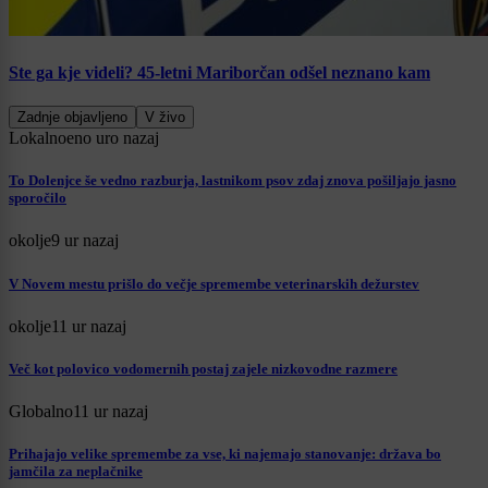
Ste ga kje videli? 45-letni Mariborčan odšel neznano kam
Zadnje objavljeno
V živo
Lokalno
eno uro nazaj
To Dolenjce še vedno razburja, lastnikom psov zdaj znova pošiljajo jasno
sporočilo
okolje
9 ur nazaj
V Novem mestu prišlo do večje spremembe veterinarskih dežurstev
okolje
11 ur nazaj
Več kot polovico vodomernih postaj zajele nizkovodne razmere
Globalno
11 ur nazaj
Prihajajo velike spremembe za vse, ki najemajo stanovanje: država bo
jamčila za neplačnike