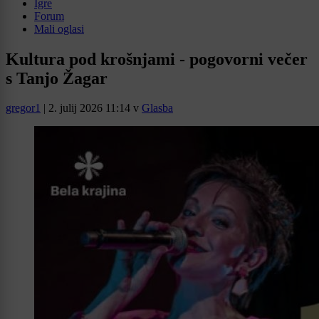
Igre
Forum
Mali oglasi
Kultura pod krošnjami - pogovorni večer
s Tanjo Žagar
gregor1
|
2. julij 2026 11:14
v
Glasba