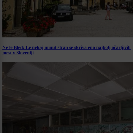
Ne le Bled: Le nekaj minut stran se skriva eno najbolj očarljivih
mest v Sloveniji