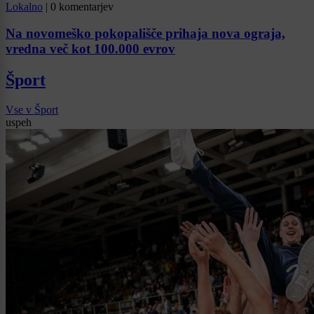
Lokalno
|
0 komentarjev
Na novomeško pokopališče prihaja nova ograja,
vredna več kot 100.000 evrov
Šport
Vse v Šport
uspeh