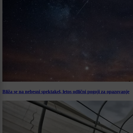
Bliža se na nebesni spektakel, letos odlični pogoji za opazovanje