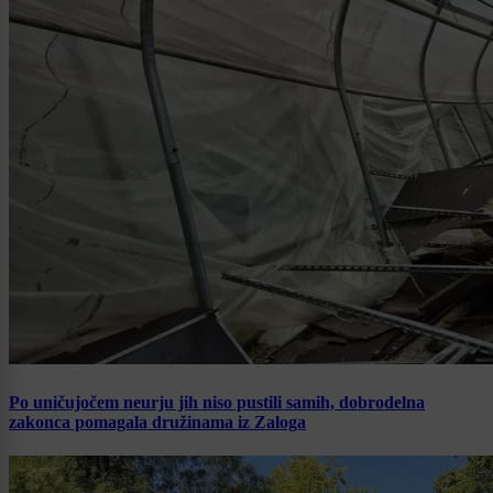
Po uničujočem neurju jih niso pustili samih, dobrodelna
zakonca pomagala družinama iz Zaloga