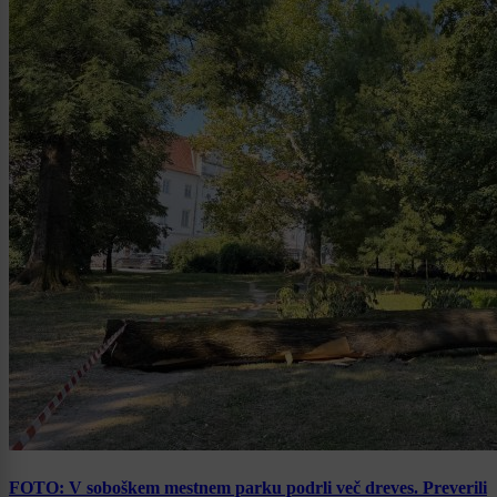
FOTO: V soboškem mestnem parku podrli več dreves. Preverili