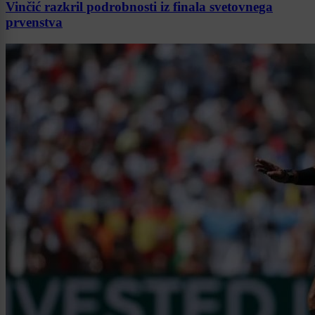
Vinčić razkril podrobnosti iz finala svetovnega
prvenstva