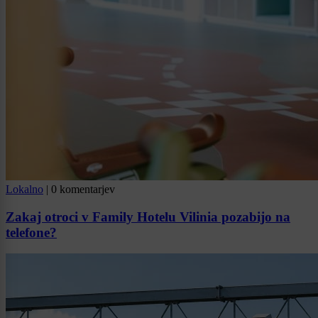
Lokalno
|
0 komentarjev
Zakaj otroci v Family Hotelu Vilinia pozabijo na
telefone?