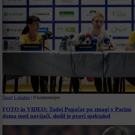
Šport
Lokalno
|
0 komentarjev
FOTO in VIDEO: Tadej Pogačar po zmagi v Parizu
doma med navijači, sledil je pravi spektakel