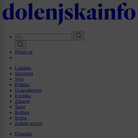
Skip
to
main
content
Prijavi se
Lokalno
Slovenija
Svet
Politika
Gospodarstvo
Kronika
Zdravje
Šport
Kultura
Scena
Zadnje novice
Dogodki