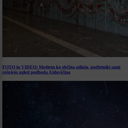
FOTO in VIDEO: Medtem ko občina odlaša, podjetniki sami
rešujejo ugled podhoda Ajdovščina