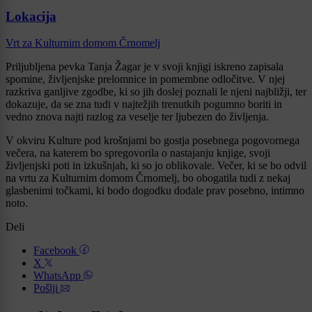
Lokacija
Vrt za Kulturnim domom Črnomelj
Priljubljena pevka Tanja Žagar je v svoji knjigi iskreno zapisala
spomine, življenjske prelomnice in pomembne odločitve. V njej
razkriva ganljive zgodbe, ki so jih doslej poznali le njeni najbližji, ter
dokazuje, da se zna tudi v najtežjih trenutkih pogumno boriti in
vedno znova najti razlog za veselje ter ljubezen do življenja.
V okviru Kulture pod krošnjami bo gostja posebnega pogovornega
večera, na katerem bo spregovorila o nastajanju knjige, svoji
življenjski poti in izkušnjah, ki so jo oblikovale. Večer, ki se bo odvil
na vrtu za Kulturnim domom Črnomelj, bo obogatila tudi z nekaj
glasbenimi točkami, ki bodo dogodku dodale prav posebno, intimno
noto.
Deli
Facebook
X
WhatsApp
Pošlji