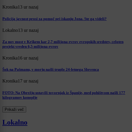
Kronika
13 ur nazaj
Policija javnost prosi za pomoč pri iskanju Jona. Ste ga videli?
Lokalno
13 ur nazaj
Za nov most v Krškem kar 2,7 milijona evrov evropskih sredstev, celoten
projekt vreden 6,5 milijona evrov
Kronika
16 ur nazaj
Šok na Pašmanu, v morju našli truplo 24-letnega Slovenca
Kronika
17 ur nazaj
FOTO: Na Obrežju ustavili tovornjak iz Španije, med pohištvom našli 177
kilogramov konoplje
Prikaži več
Lokalno