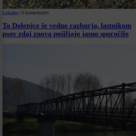
Lokalno
|
0 komentarjev
To Dolenjce še vedno razburja, lastnikom
psov zdaj znova pošiljajo jasno sporočilo