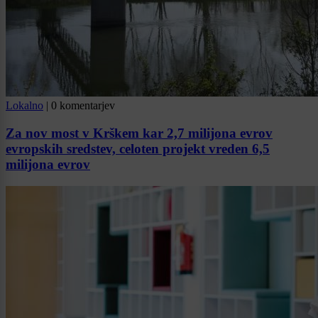
Lokalno
|
0 komentarjev
Za nov most v Krškem kar 2,7 milijona evrov
evropskih sredstev, celoten projekt vreden 6,5
milijona evrov