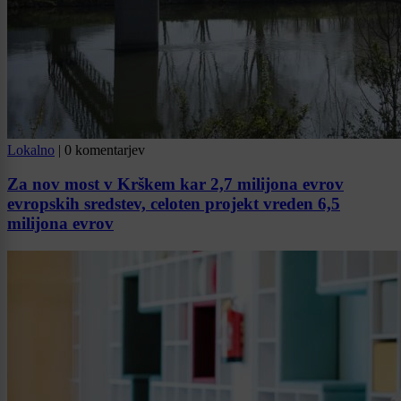
Lokalno
|
0 komentarjev
Za nov most v Krškem kar 2,7 milijona evrov
evropskih sredstev, celoten projekt vreden 6,5
milijona evrov