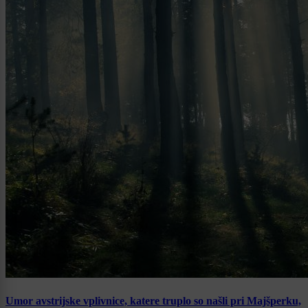
Umor avstrijske vplivnice, katere truplo so našli pri Majšperku,