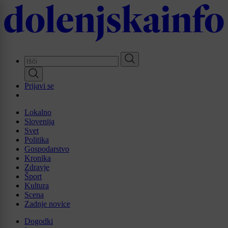
Skip
to
main
content
Prijavi se
Lokalno
Slovenija
Svet
Politika
Gospodarstvo
Kronika
Zdravje
Šport
Kultura
Scena
Zadnje novice
Dogodki