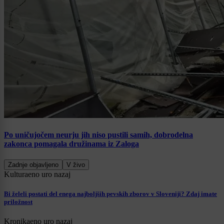
Po uničujočem neurju jih niso pustili samih, dobrodelna
zakonca pomagala družinama iz Zaloga
Zadnje objavljeno
V živo
Kultura
eno uro nazaj
Bi želeli postati del enega najboljših pevskih zborov v Sloveniji? Zdaj imate
priložnost
Kronika
eno uro nazaj