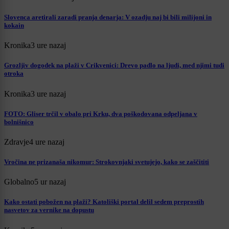
Slovenca aretirali zaradi pranja denarja: V ozadju naj bi bili milijoni in
kokain
Kronika
3 ure nazaj
Grozljiv dogodek na plaži v Crikvenici: Drevo padlo na ljudi, med njimi tudi
otroka
Kronika
3 ure nazaj
FOTO: Gliser trčil v obalo pri Krku, dva poškodovana odpeljana v
bolnišnico
Zdravje
4 ure nazaj
Vročina ne prizanaša nikomur: Strokovnjaki svetujejo, kako se zaščititi
Globalno
5 ur nazaj
Kako ostati pobožen na plaži? Katoliški portal delil sedem preprostih
nasvetov za vernike na dopustu