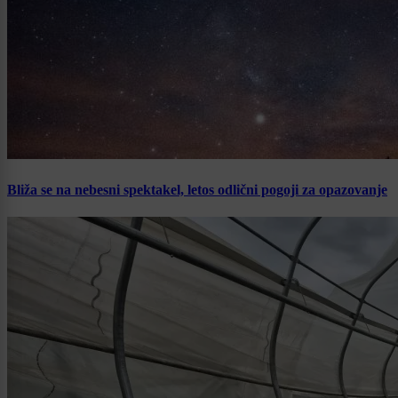
Bliža se na nebesni spektakel, letos odlični pogoji za opazovanje