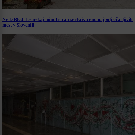
Ne le Bled: Le nekaj minut stran se skriva eno najbolj očarljivih
mest v Sloveniji