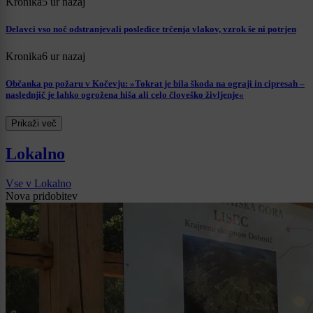
Kronika
5 ur nazaj
Delavci vso noč odstranjevali posledice trčenja vlakov, vzrok še ni potrjen
Kronika
6 ur nazaj
Občanka po požaru v Kočevju: »Tokrat je bila škoda na ograji in cipresah –
naslednjič je lahko ogrožena hiša ali celo človeško življenje«
Prikaži več
Lokalno
Vse v Lokalno
Nova pridobitev