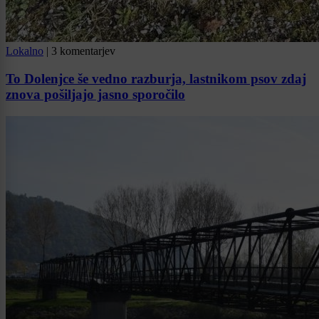
Lokalno
|
3 komentarjev
To Dolenjce še vedno razburja, lastnikom psov zdaj
znova pošiljajo jasno sporočilo