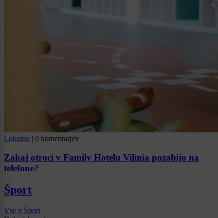
Lokalno
|
0 komentarjev
Zakaj otroci v Family Hotelu Vilinia pozabijo na
telefone?
Šport
Vse v Šport