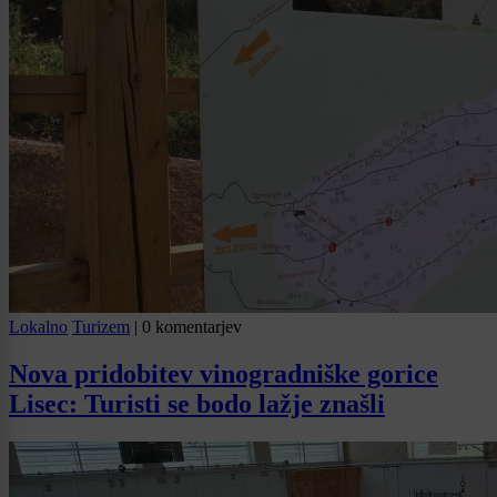
Lokalno
Turizem
|
0 komentarjev
Nova pridobitev vinogradniške gorice
Lisec: Turisti se bodo lažje znašli