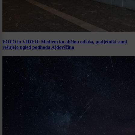
FOTO in VIDEO: Medtem ko občina odlaša, podjetniki sami
rešujejo ugled podhoda Ajdovščina