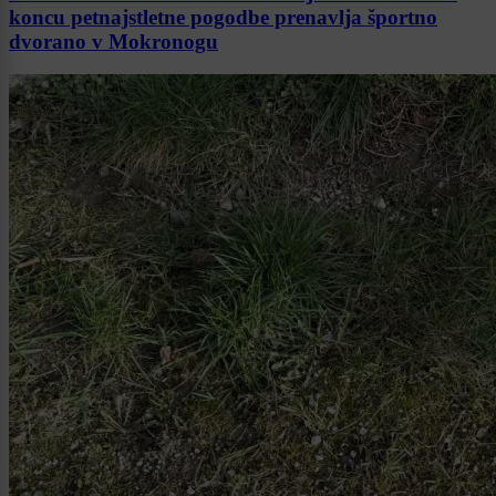
koncu petnajstletne pogodbe prenavlja športno
dvorano v Mokronogu