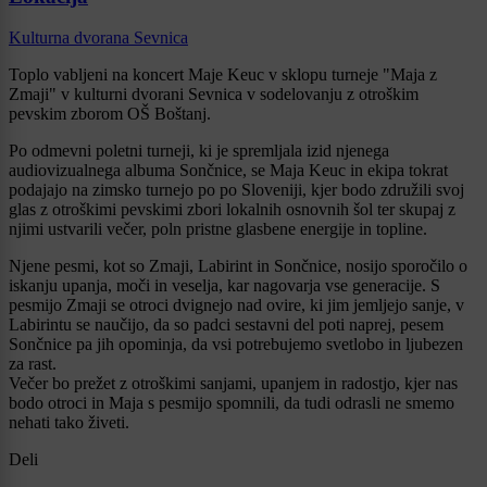
Kulturna dvorana Sevnica
Toplo vabljeni na koncert Maje Keuc v sklopu turneje "Maja z
Zmaji" v kulturni dvorani Sevnica v sodelovanju z otroškim
pevskim zborom OŠ Boštanj.
Po odmevni poletni turneji, ki je spremljala izid njenega
audiovizualnega albuma Sončnice, se Maja Keuc in ekipa tokrat
podajajo na zimsko turnejo po po Sloveniji, kjer bodo združili svoj
glas z otroškimi pevskimi zbori lokalnih osnovnih šol ter skupaj z
njimi ustvarili večer, poln pristne glasbene energije in topline.
Njene pesmi, kot so Zmaji, Labirint in Sončnice, nosijo sporočilo o
iskanju upanja, moči in veselja, kar nagovarja vse generacije. S
pesmijo Zmaji se otroci dvignejo nad ovire, ki jim jemljejo sanje, v
Labirintu se naučijo, da so padci sestavni del poti naprej, pesem
Sončnice pa jih opominja, da vsi potrebujemo svetlobo in ljubezen
za rast.
Večer bo prežet z otroškimi sanjami, upanjem in radostjo, kjer nas
bodo otroci in Maja s pesmijo spomnili, da tudi odrasli ne smemo
nehati tako živeti.
Deli