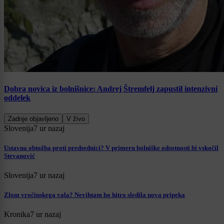
Dobra novica iz bolnišnice: Andrej Štremfelj zapustil intenzivni
oddelek
Zadnje objavljeno
V živo
Slovenija
7 ur nazaj
Ustavna obtožba proti predsednici? V primeru bolniške odsotnosti bi vskočil
Stevanović
Slovenija
7 ur nazaj
Zlom vročinskega vala? Nevihtam bo hitro sledila nova pripeka
Kronika
7 ur nazaj