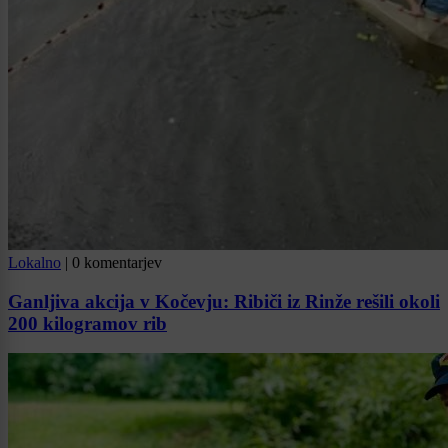
Lokalno
|
0 komentarjev
Ganljiva akcija v Kočevju: Ribiči iz Rinže rešili okoli
200 kilogramov rib