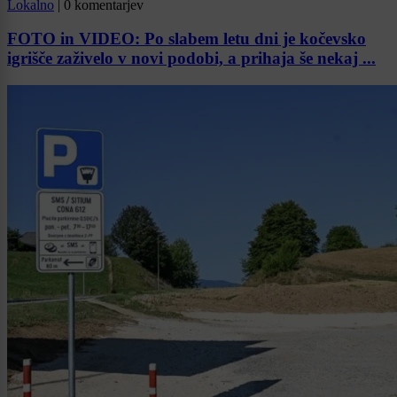
Lokalno
|
0 komentarjev
FOTO in VIDEO: Po slabem letu dni je kočevsko
igrišče zaživelo v novi podobi, a prihaja še nekaj ...