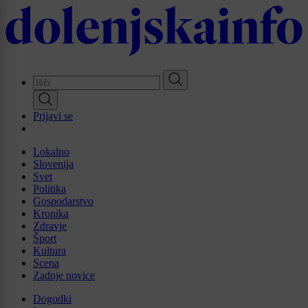
Skip
to
main
content
Prijavi se
Lokalno
Slovenija
Svet
Politika
Gospodarstvo
Kronika
Zdravje
Šport
Kultura
Scena
Zadnje novice
Dogodki