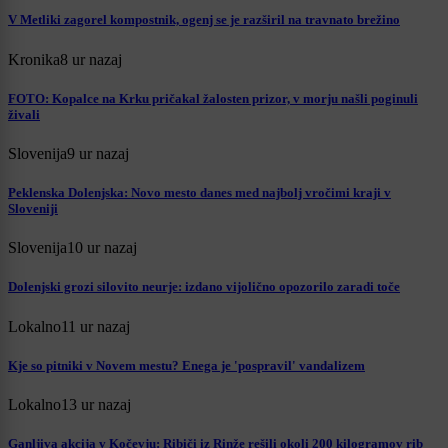
V Metliki zagorel kompostnik, ogenj se je razširil na travnato brežino
Kronika
8 ur nazaj
FOTO: Kopalce na Krku pričakal žalosten prizor, v morju našli poginuli
živali
Slovenija
9 ur nazaj
Peklenska Dolenjska: Novo mesto danes med najbolj vročimi kraji v
Sloveniji
Slovenija
10 ur nazaj
Dolenjski grozi silovito neurje: izdano vijolično opozorilo zaradi toče
Lokalno
11 ur nazaj
Kje so pitniki v Novem mestu? Enega je 'pospravil' vandalizem
Lokalno
13 ur nazaj
Ganljiva akcija v Kočevju: Ribiči iz Rinže rešili okoli 200 kilogramov rib