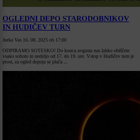
OGLEDNI DEPO STARODOBNIKOV
IN HUDIČEV TURN
Jurka Vas
16. 08. 2025
ob
17:00
ODPIRAMO SOTESKO! Do konca avgusta nas lahko obiščete
vsako soboto in nedeljo od 17. do 19. ure. Vstop v Hudičev turn je
prost, za ogled depoja se plača ...