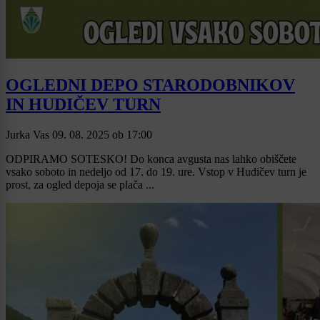
OGLEDNI DEPO STARODOBNIKOV
IN HUDIČEV TURN
Jurka Vas
09. 08. 2025
ob
17:00
ODPIRAMO SOTESKO! Do konca avgusta nas lahko obiščete
vsako soboto in nedeljo od 17. do 19. ure. Vstop v Hudičev turn je
prost, za ogled depoja se plača ...