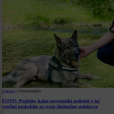
Lokalno
|
0 komentarjev
FOTO: Poglejte, kako novomeški policisti v tej
vročini poskrbijo za svoje štirinožne sodelavce