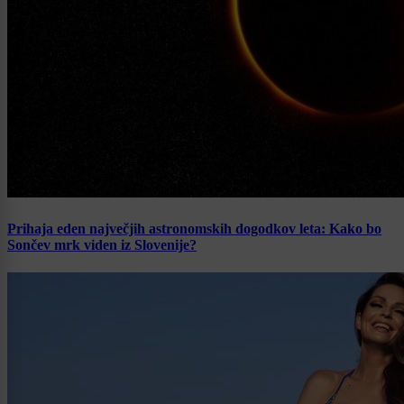
Prihaja eden največjih astronomskih dogodkov leta: Kako bo
Sončev mrk viden iz Slovenije?