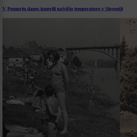
V Pomurju danes izmerili najvišjo temperaturo v Sloveniji