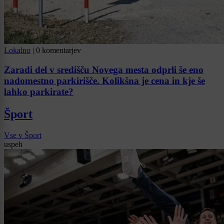
Lokalno
|
0 komentarjev
Zaradi del v središču Novega mesta odprli še eno
nadomestno parkirišče. Kolikšna je cena in kje še
lahko parkirate?
Šport
Vse v Šport
uspeh