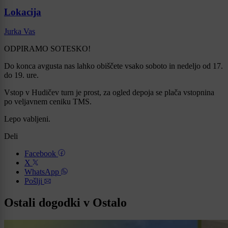
Lokacija
Jurka Vas
ODPIRAMO SOTESKO!
Do konca avgusta nas lahko obiščete vsako soboto in nedeljo od 17.
do 19. ure.
Vstop v Hudičev turn je prost, za ogled depoja se plača vstopnina
po veljavnem ceniku TMS.
Lepo vabljeni.
Deli
Facebook
X
WhatsApp
Pošlji
Ostali dogodki v Ostalo