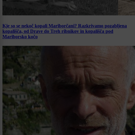
Kje so se nekoč kopali Mariborčani? Razkrivamo pozabljena
kopališča, od Drave do Treh ribnikov in kopališča pod
Mariborsko kočo