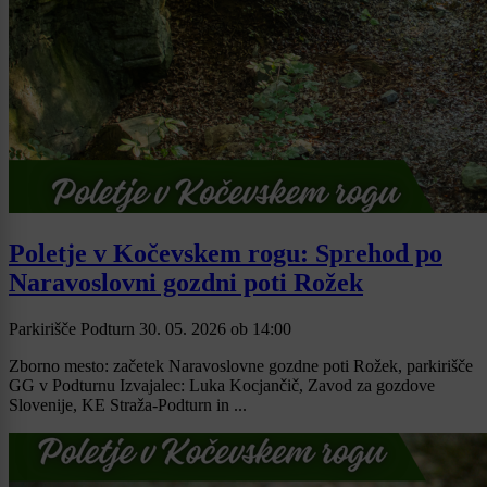
Poletje v Kočevskem rogu: Sprehod po
Naravoslovni gozdni poti Rožek
Parkirišče Podturn
30. 05. 2026
ob
14:00
Zborno mesto: začetek Naravoslovne gozdne poti Rožek, parkirišče
GG v Podturnu Izvajalec: Luka Kocjančič, Zavod za gozdove
Slovenije, KE Straža-Podturn in ...