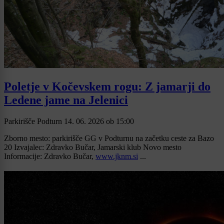
Poletje v Kočevskem rogu: Z jamarji do
Ledene jame na Jelenici
Parkirišče Podturn
14. 06. 2026
ob
15:00
Zborno mesto: parkirišče GG v Podturnu na začetku ceste za Bazo
20 Izvajalec: Zdravko Bučar, Jamarski klub Novo mesto
Informacije: Zdravko Bučar,
www.jknm.si
...