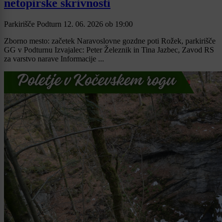
netopirske skrivnosti
Parkirišče Podturn
12. 06. 2026
ob
19:00
Zborno mesto: začetek Naravoslovne gozdne poti Rožek, parkirišče
GG v Podturnu Izvajalec: Peter Železnik in Tina Jazbec, Zavod RS
za varstvo narave Informacije ...