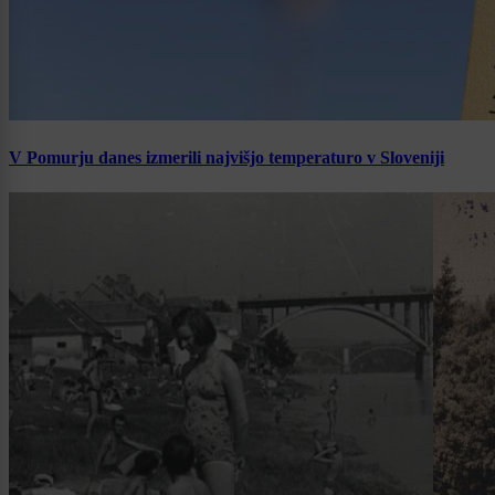
V Pomurju danes izmerili najvišjo temperaturo v Sloveniji