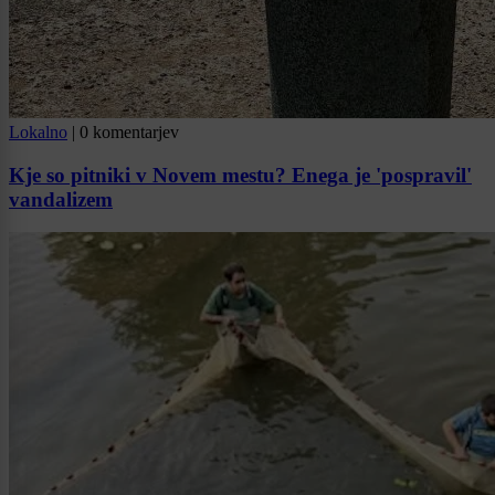
Lokalno
|
0 komentarjev
Kje so pitniki v Novem mestu? Enega je 'pospravil'
vandalizem