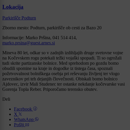
Lokacija
Parkirišče Podturn
Zborno mesto: Podturn, parkirišče ob cesti za Bazo 20
Informacije: Marko Pršina, 041 514 414,
marko.prsina@guest.arnes.si
Mineva 80 let, odkar so v zadnjih izdihljajih druge svetovne vojne
na Kočevskem rogu potekali težki vojaški spopadi. Ti so ogrožali
tudi skrite partizanske bolnice. Med sprehodom po gozdu bomo
obudili spomine na kraje in dogodke iz tistega časa, spoznali
požrtvovalnost bolniškega osebja pri reševanju življenj ter vlogo
zaveznikov pri teh dejanjih človečnosti. Obiskali bomo bolnico
Ajdovec, izvir Mali Studenec ter ostanke nekdanje kočevarske vasi
Gorenja Topla Reber. Priporočamo terensko obutev.
Deli
Facebook
X
WhatsApp
Pošlji