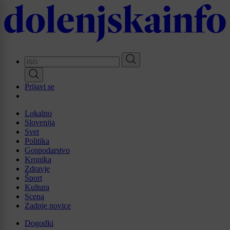
Skip
to
main
content
Prijavi se
Lokalno
Slovenija
Svet
Politika
Gospodarstvo
Kronika
Zdravje
Šport
Kultura
Scena
Zadnje novice
Dogodki