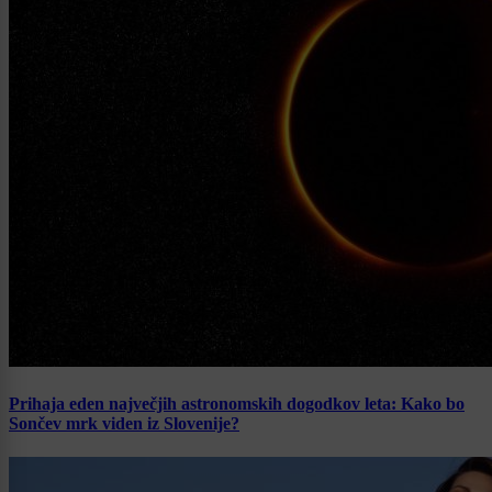
Prihaja eden največjih astronomskih dogodkov leta: Kako bo
Sončev mrk viden iz Slovenije?