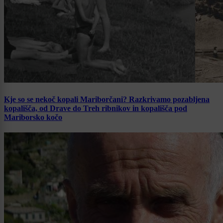
Kje so se nekoč kopali Mariborčani? Razkrivamo pozabljena
kopališča, od Drave do Treh ribnikov in kopališča pod
Mariborsko kočo