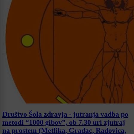
Društvo Šola zdravja - jutranja vadba po
metodi “1000 gibov”, ob 7.30 uri zjutraj
na prostem (Metlika, Gradac, Radovica,