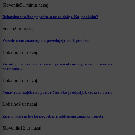
Slovenija
51 minut nazaj
Rekordna vročina popušča, a ne za dolgo. Kaj nas čaka?
Scena
2 uri nazaj
Zvezde temu znamenju napovedujejo velik preobrat
Lokalno
5 ur nazaj
Zaradi prizorov na otroškem igrišču občani ogorčeni: »To ni več
normalno!«
Lokalno
5 ur nazaj
Nenavadna najdba na parkirišču: Fiat je odpeljal, vrata so ostala
Lokalno
9 ur nazaj
Znano, kdaj in kje bo pogreb priljubljenega župnika Toneta
Slovenija
12 ur nazaj