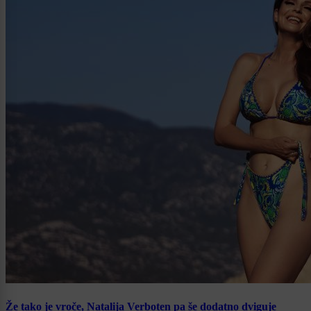
Že tako je vroče, Natalija Verboten pa še dodatno dviguje