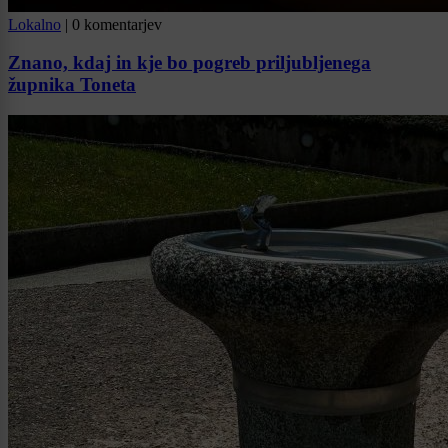
Lokalno
|
0 komentarjev
Znano, kdaj in kje bo pogreb priljubljenega
župnika Toneta