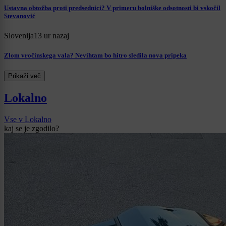
Ustavna obtožba proti predsednici? V primeru bolniške odsotnosti bi vskočil
Stevanović
Slovenija
13 ur nazaj
Zlom vročinskega vala? Nevihtam bo hitro sledila nova pripeka
Prikaži več
Lokalno
Vse v Lokalno
kaj se je zgodilo?