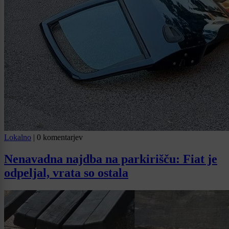
Lokalno
|
0 komentarjev
Nenavadna najdba na parkirišču: Fiat je
odpeljal, vrata so ostala