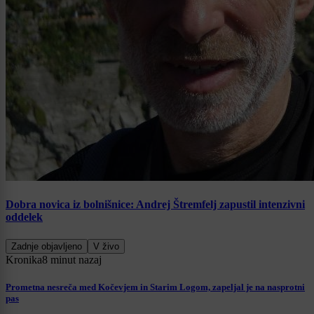
Dobra novica iz bolnišnice: Andrej Štremfelj zapustil intenzivni
oddelek
Zadnje objavljeno
V živo
Kronika
8 minut nazaj
Prometna nesreča med Kočevjem in Starim Logom, zapeljal je na nasprotni
pas