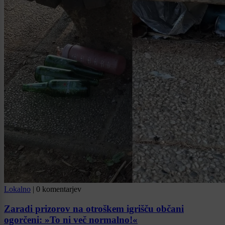
Lokalno
|
0 komentarjev
Zaradi prizorov na otroškem igrišču občani
ogorčeni: »To ni več normalno!«