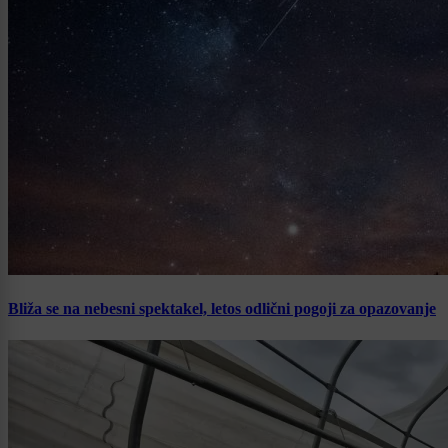
Bliža se na nebesni spektakel, letos odlični pogoji za opazovanje