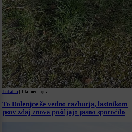
Lokalno
|
1 komentarjev
To Dolenjce še vedno razburja, lastnikom
psov zdaj znova pošiljajo jasno sporočilo