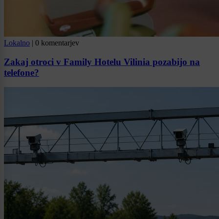
Lokalno
|
0 komentarjev
Zakaj otroci v Family Hotelu Vilinia pozabijo na
telefone?