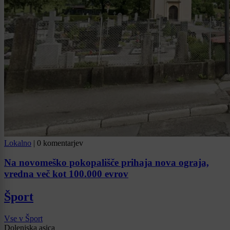
Lokalno
|
0 komentarjev
Na novomeško pokopališče prihaja nova ograja,
vredna več kot 100.000 evrov
Šport
Vse v Šport
Dolenjska asica