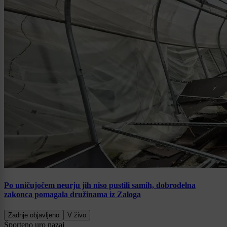
Po uničujočem neurju jih niso pustili samih, dobrodelna
zakonca pomagala družinama iz Zaloga
Zadnje objavljeno
V živo
Šport
eno uro nazaj