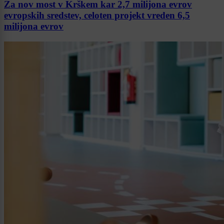
Za nov most v Krškem kar 2,7 milijona evrov
evropskih sredstev, celoten projekt vreden 6,5
milijona evrov