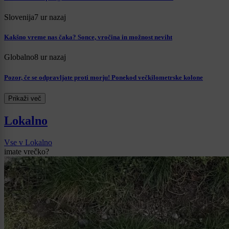
Slovenija
7 ur nazaj
Kakšno vreme nas čaka? Sonce, vročina in možnost neviht
Globalno
8 ur nazaj
Pozor, če se odpravljate proti morju! Ponekod večkilometrske kolone
Prikaži več
Lokalno
Vse v Lokalno
imate vrečko?