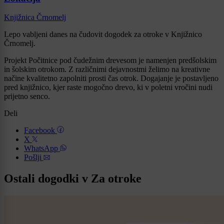
Knjižnica Črnomelj
Lepo vabljeni danes na čudovit dogodek za otroke v Knjižnico
Črnomelj.
Projekt Počitnice pod čudežnim drevesom je namenjen predšolskim
in šolskim otrokom. Z različnimi dejavnostmi želimo na kreativne
načine kvalitetno zapolniti prosti čas otrok. Dogajanje je postavljeno
pred knjižnico, kjer raste mogočno drevo, ki v poletni vročini nudi
prijetno senco.
Deli
Facebook
X
WhatsApp
Pošlji
Ostali dogodki v Za otroke