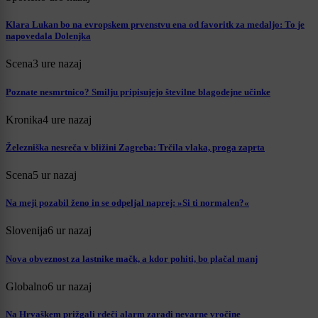
Klara Lukan bo na evropskem prvenstvu ena od favoritk za medaljo: To je
napovedala Dolenjka
Scena
3 ure nazaj
Poznate nesmrtnico? Smilju pripisujejo številne blagodejne učinke
Kronika
4 ure nazaj
Železniška nesreča v bližini Zagreba: Trčila vlaka, proga zaprta
Scena
5 ur nazaj
Na meji pozabil ženo in se odpeljal naprej: »Si ti normalen?«
Slovenija
6 ur nazaj
Nova obveznost za lastnike mačk, a kdor pohiti, bo plačal manj
Globalno
6 ur nazaj
Na Hrvaškem prižgali rdeči alarm zaradi nevarne vročine