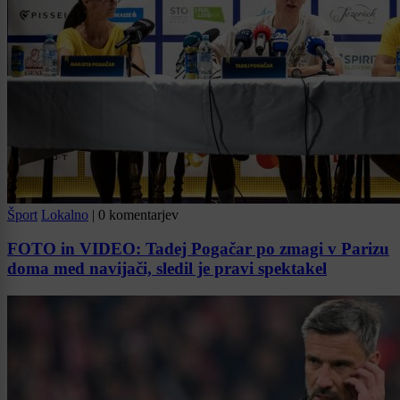
Šport
Lokalno
|
0 komentarjev
FOTO in VIDEO: Tadej Pogačar po zmagi v Parizu
doma med navijači, sledil je pravi spektakel