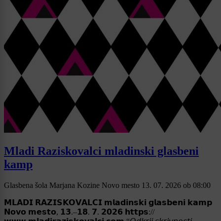
Mladi Raziskovalci mladinski glasbeni
kamp
Glasbena šola Marjana Kozine Novo mesto
13. 07. 2026
ob
08:00
𝗠𝗟𝗔𝗗𝗜 𝗥𝗔𝗭𝗜𝗦𝗞𝗢𝗩𝗔𝗟𝗖𝗜 𝗺𝗹𝗮𝗱𝗶𝗻𝘀𝗸𝗶 𝗴𝗹𝗮𝘀𝗯𝗲𝗻𝗶 𝗸𝗮𝗺𝗽
𝗡𝗼𝘃𝗼 𝗺𝗲𝘀𝘁𝗼, 𝟭𝟯.–𝟭𝟴. 𝟳. 𝟮𝟬𝟮𝟲 𝗵𝘁𝘁𝗽𝘀://