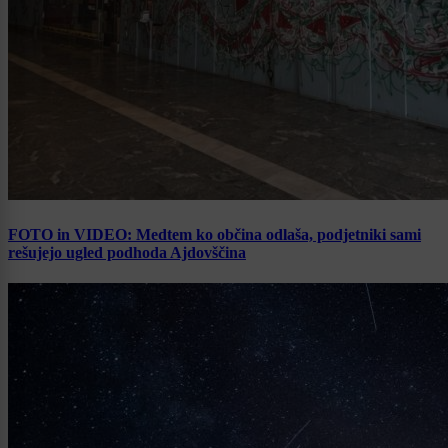
FOTO in VIDEO: Medtem ko občina odlaša, podjetniki sami
rešujejo ugled podhoda Ajdovščina