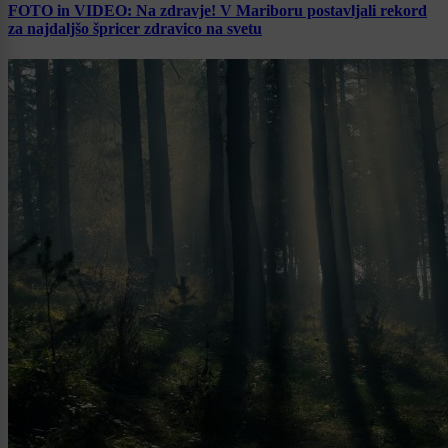
FOTO in VIDEO: Na zdravje! V Mariboru postavljali rekord
za najdaljšo špricer zdravico na svetu