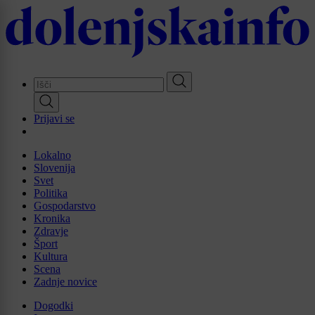
Skip
to
main
content
Prijavi se
Lokalno
Slovenija
Svet
Politika
Gospodarstvo
Kronika
Zdravje
Šport
Kultura
Scena
Zadnje novice
Dogodki