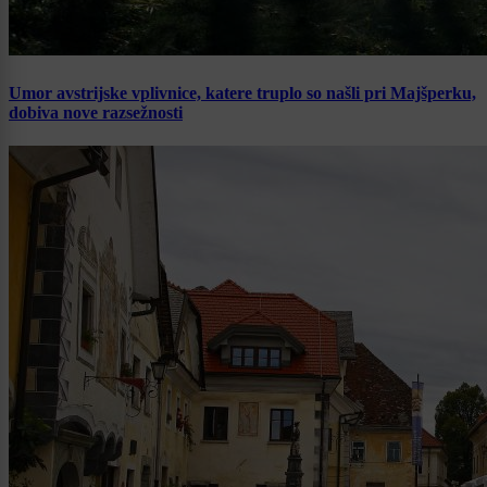
Umor avstrijske vplivnice, katere truplo so našli pri Majšperku,
dobiva nove razsežnosti