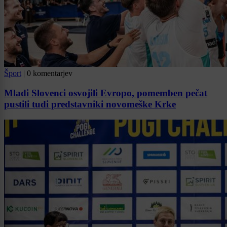
Šport
|
0 komentarjev
Mladi Slovenci osvojili Evropo, pomemben pečat
pustili tudi predstavniki novomeške Krke