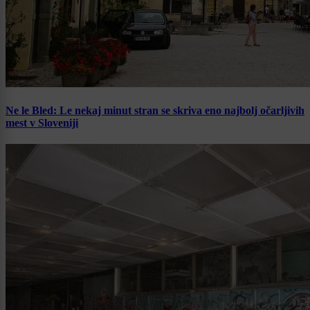
Ne le Bled: Le nekaj minut stran se skriva eno najbolj očarljivih
mest v Sloveniji