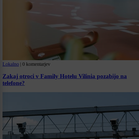
Lokalno
|
0 komentarjev
Zakaj otroci v Family Hotelu Vilinia pozabijo na
telefone?