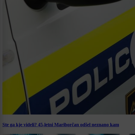
Ste ga kje videli? 45-letni Mariborčan odšel neznano kam