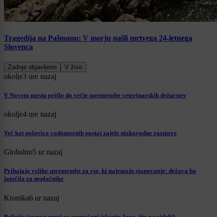
Tragedija na Pašmanu: V morju našli mrtvega 24-letnega
Slovenca
Zadnje objavljeno
V živo
okolje
3 ure nazaj
V Novem mestu prišlo do večje spremembe veterinarskih dežurstev
okolje
4 ure nazaj
Več kot polovico vodomernih postaj zajele nizkovodne razmere
Globalno
5 ur nazaj
Prihajajo velike spremembe za vse, ki najemajo stanovanje: država bo
jamčila za neplačnike
Kronika
6 ur nazaj
Policija javnost prosi za pomoč pri iskanju Jona. Ste ga videli?