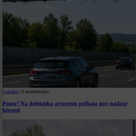
Lokalno
|
0 komentarjev
Pozor! Na dolenjsko avtocesto prihaja nov nadzor
hitrosti