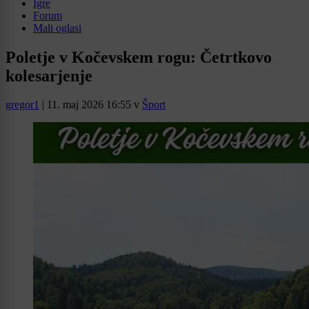
Igre
Forum
Mali oglasi
Poletje v Kočevskem rogu: Četrtkovo
kolesarjenje
gregor1
|
11. maj 2026 16:55
v
Šport