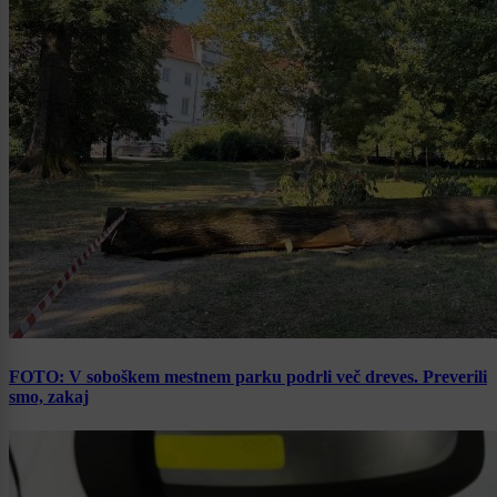
FOTO: V soboškem mestnem parku podrli več dreves. Preverili
smo, zakaj