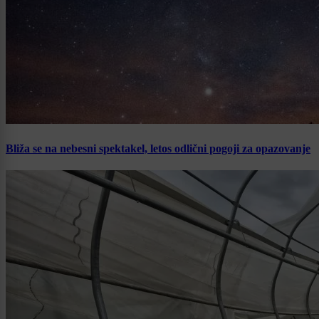
Bliža se na nebesni spektakel, letos odlični pogoji za opazovanje