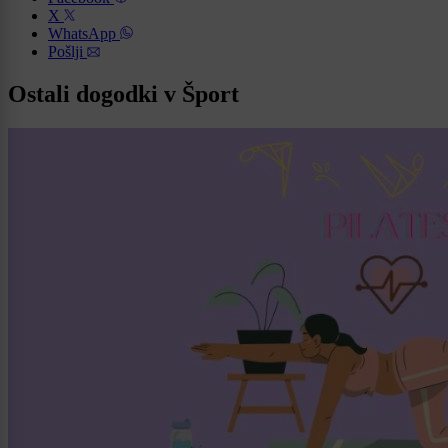
X
WhatsApp
Pošlji
Ostali dogodki v Šport