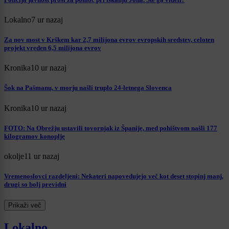
Lokalno
7 ur nazaj
Za nov most v Krškem kar 2,7 milijona evrov evropskih sredstev, celoten
projekt vreden 6,5 milijona evrov
Kronika
10 ur nazaj
Šok na Pašmanu, v morju našli truplo 24-letnega Slovenca
Kronika
10 ur nazaj
FOTO: Na Obrežju ustavili tovornjak iz Španije, med pohištvom našli 177
kilogramov konoplje
okolje
11 ur nazaj
Vremenoslovci razdeljeni: Nekateri napovedujejo več kot deset stopinj manj,
drugi so bolj previdni
Prikaži več
Lokalno