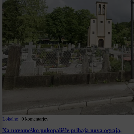
Lokalno
|
0 komentarjev
Na novomeško pokopališče prihaja nova ograja,