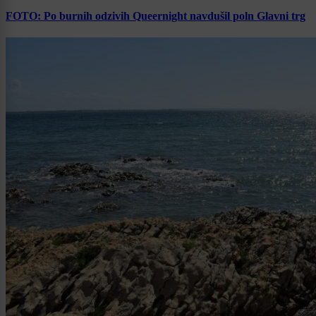
FOTO: Po burnih odzivih Queernight navdušil poln Glavni trg