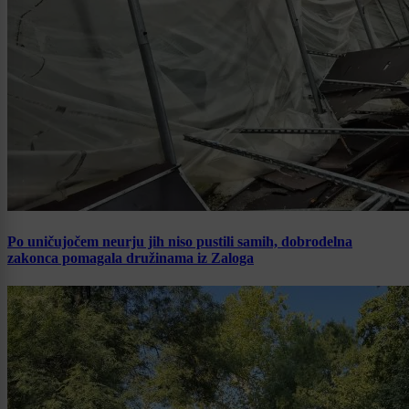
Po uničujočem neurju jih niso pustili samih, dobrodelna
zakonca pomagala družinama iz Zaloga