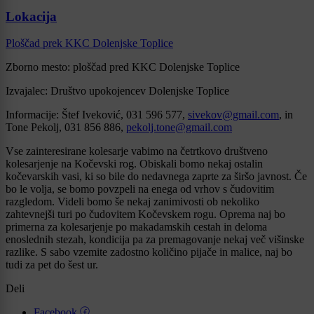
Lokacija
Ploščad prek KKC Dolenjske Toplice
Zborno mesto: ploščad pred KKC Dolenjske Toplice
Izvajalec: Društvo upokojencev Dolenjske Toplice
Informacije: Štef Iveković, 031 596 577,
sivekov@gmail.com
, in
Tone Pekolj, 031 856 886,
pekolj.tone@gmail.com
Vse zainteresirane kolesarje vabimo na četrtkovo društveno
kolesarjenje na Kočevski rog. Obiskali bomo nekaj ostalin
kočevarskih vasi, ki so bile do nedavnega zaprte za širšo javnost. Če
bo le volja, se bomo povzpeli na enega od vrhov s čudovitim
razgledom. Videli bomo še nekaj zanimivosti ob nekoliko
zahtevnejši turi po čudovitem Kočevskem rogu. Oprema naj bo
primerna za kolesarjenje po makadamskih cestah in deloma
enoslednih stezah, kondicija pa za premagovanje nekaj več višinske
razlike. S sabo vzemite zadostno količino pijače in malice, naj bo
tudi za pet do šest ur.
Deli
Facebook