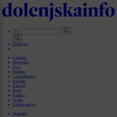
Skip
to
main
content
Prijavi se
Lokalno
Slovenija
Svet
Politika
Gospodarstvo
Kronika
Zdravje
Šport
Kultura
Scena
Zadnje novice
Dogodki