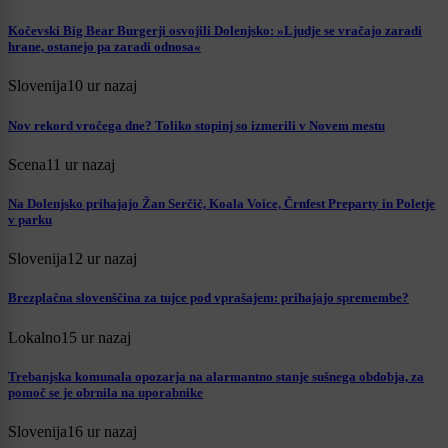
Kočevski Big Bear Burgerji osvojili Dolenjsko: »Ljudje se vračajo zaradi
hrane, ostanejo pa zaradi odnosa«
Slovenija
10 ur nazaj
Nov rekord vročega dne? Toliko stopinj so izmerili v Novem mestu
Scena
11 ur nazaj
Na Dolenjsko prihajajo Žan Serčič, Koala Voice, Črnfest Preparty in Poletje
v parku
Slovenija
12 ur nazaj
Brezplačna slovenščina za tujce pod vprašajem: prihajajo spremembe?
Lokalno
15 ur nazaj
Trebanjska komunala opozarja na alarmantno stanje sušnega obdobja, za
pomoč se je obrnila na uporabnike
Slovenija
16 ur nazaj