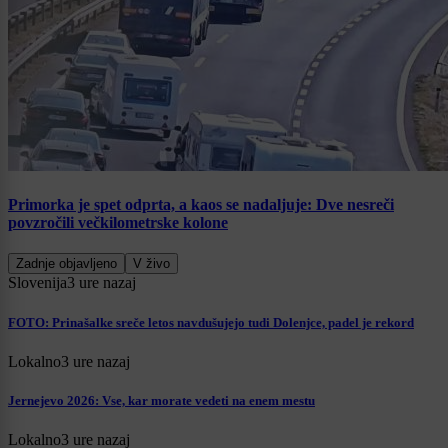
Primorka je spet odprta, a kaos se nadaljuje: Dve nesreči
povzročili večkilometrske kolone
Zadnje objavljeno
V živo
Slovenija
3 ure nazaj
FOTO: Prinašalke sreče letos navdušujejo tudi Dolenjce, padel je rekord
Lokalno
3 ure nazaj
Jernejevo 2026: Vse, kar morate vedeti na enem mestu
Lokalno
3 ure nazaj