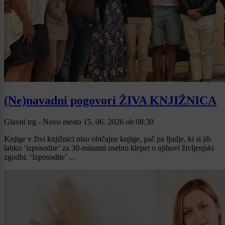
(Ne)navadni pogovori ŽIVA KNJIŽNICA
Glavni trg - Novo mesto
15. 06. 2026
ob
08:30
Knjige v živi knjižnici niso običajne knjige, pač pa ljudje, ki si jih
lahko ‘izposodite’ za 30-minutni osebni klepet o njihovi življenjski
zgodbi. ‘Izposodite’ ...