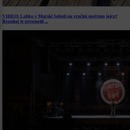
VIDEO: Lahko v Murski Soboti na vročini spečemo jajce?
Rezultat je presenetil ...