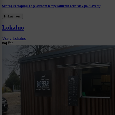
Skoraj 40 stopinj! To je seznam temperaturnih rekordov po Sloveniji
Prikaži več
Lokalno
Vse v Lokalno
naj žar