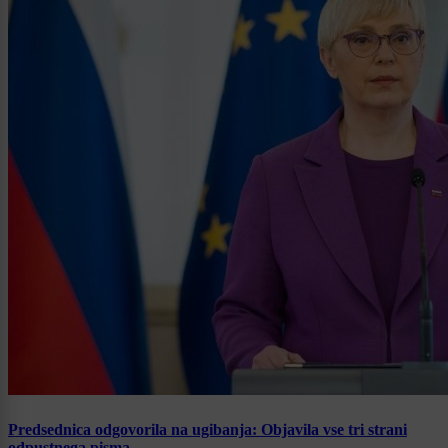
Predsednica odgovorila na ugibanja: Objavila vse tri strani
odpustnega pisma