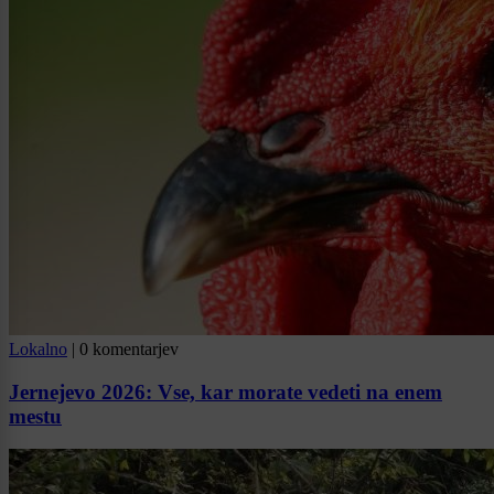
Lokalno
|
0 komentarjev
Jernejevo 2026: Vse, kar morate vedeti na enem
mestu