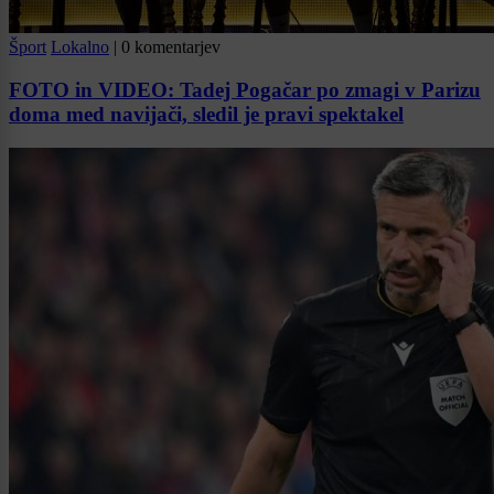
Šport
Lokalno
|
0 komentarjev
FOTO in VIDEO: Tadej Pogačar po zmagi v Parizu
doma med navijači, sledil je pravi spektakel