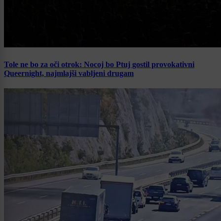
Tole ne bo za oči otrok: Nocoj bo Ptuj gostil provokativni
Queernight, najmlajši vabljeni drugam