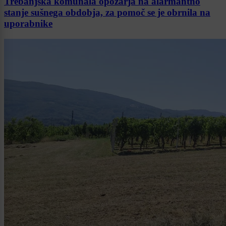
Trebanjska komunala opozarja na alarmantno
stanje sušnega obdobja, za pomoč se je obrnila na
uporabnike