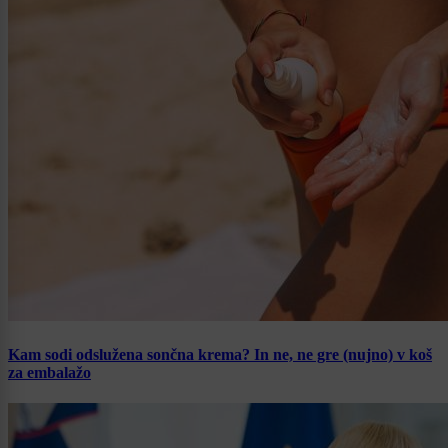
Kam sodi odslužena sončna krema? In ne, ne gre (nujno) v koš
za embalažo