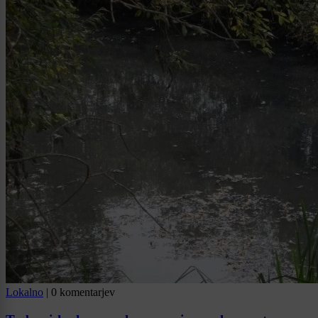
Lokalno
|
0 komentarjev