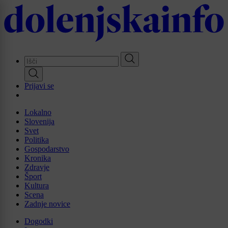
Skip
to
main
content
Prijavi se
Lokalno
Slovenija
Svet
Politika
Gospodarstvo
Kronika
Zdravje
Šport
Kultura
Scena
Zadnje novice
Dogodki