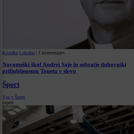
Kronika
Lokalno
|
1 komentarjev
Novomeški škof Andrej Saje in sobratje duhovniki
priljubljenemu Tonetu v slovo
Šport
Vse v Šport
uspeh