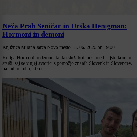
Neža Prah Seničar in Urška Henigman:
Hormoni in demoni
Knjižnca Mirana Jarca Novo mesto
18. 06. 2026
ob
19:00
Knjiga Hormoni in demoni lahko služi kot most med najstnikom in
starši, saj se v njej avtorici s pomočjo znanih Slovenk in Slovencev,
pa tudi mladih, ki so ...