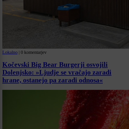
Lokalno
|
0 komentarjev
Kočevski Big Bear Burgerji osvojili
Dolenjsko: »Ljudje se vračajo zaradi
hrane, ostanejo pa zaradi odnosa«