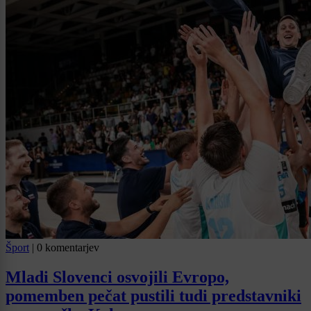
Šport
|
0 komentarjev
Mladi Slovenci osvojili Evropo,
pomemben pečat pustili tudi predstavniki