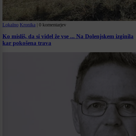
Lokalno
Kronika
|
0 komentarjev
Ko misliš, da si videl že vse ... Na Dolenjskem izginila
kar pokošena trava