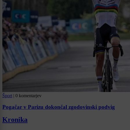
Šport
|
0 komentarjev
Pogačar v Parizu dokončal zgodovinski podvig
Kronika