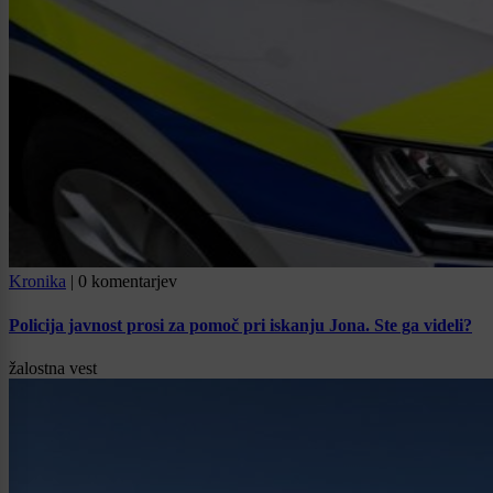
Kronika
|
0 komentarjev
Policija javnost prosi za pomoč pri iskanju Jona. Ste ga videli?
žalostna vest