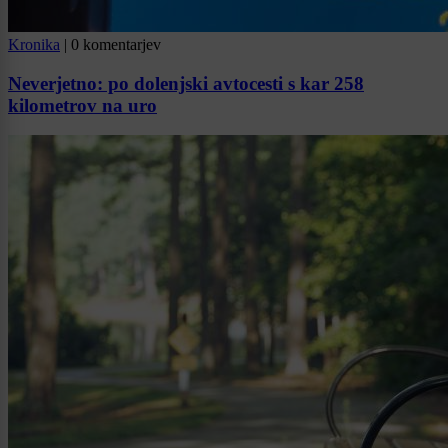
Kronika
|
0 komentarjev
Neverjetno: po dolenjski avtocesti s kar 258
kilometrov na uro