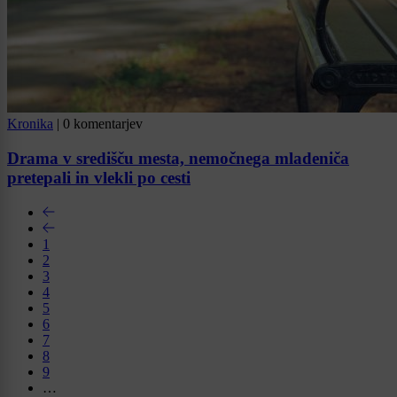
Kronika
|
0 komentarjev
Drama v središču mesta, nemočnega mladeniča
pretepali in vlekli po cesti
1
2
3
4
5
6
7
8
9
…