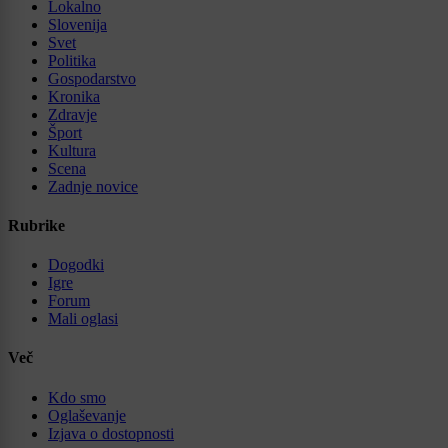
Lokalno
Slovenija
Svet
Politika
Gospodarstvo
Kronika
Zdravje
Šport
Kultura
Scena
Zadnje novice
Rubrike
Dogodki
Igre
Forum
Mali oglasi
Več
Kdo smo
Oglaševanje
Izjava o dostopnosti