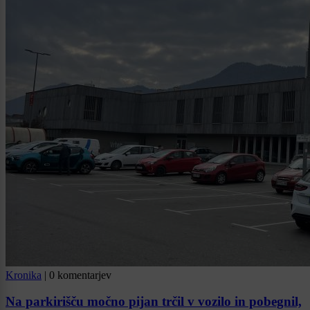
Kronika
|
0 komentarjev
Na parkirišču močno pijan trčil v vozilo in pobegnil,