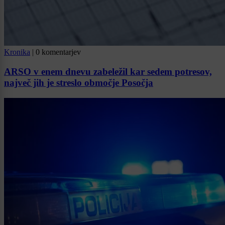
Kronika
|
0 komentarjev
ARSO v enem dnevu zabeležil kar sedem potresov,
največ jih je streslo območje Posočja