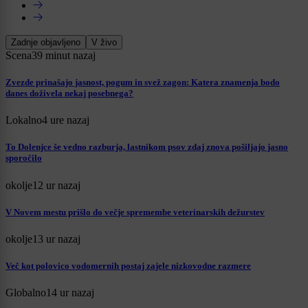
Zadnje objavljeno
V živo
Scena
39 minut nazaj
Zvezde prinašajo jasnost, pogum in svež zagon: Katera znamenja bodo
danes doživela nekaj posebnega?
Lokalno
4 ure nazaj
To Dolenjce še vedno razburja, lastnikom psov zdaj znova pošiljajo jasno
sporočilo
okolje
12 ur nazaj
V Novem mestu prišlo do večje spremembe veterinarskih dežurstev
okolje
13 ur nazaj
Več kot polovico vodomernih postaj zajele nizkovodne razmere
Globalno
14 ur nazaj