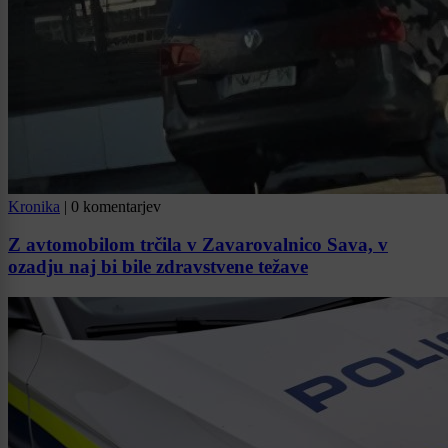
Kronika
|
0 komentarjev
Z avtomobilom trčila v Zavarovalnico Sava, v
ozadju naj bi bile zdravstvene težave