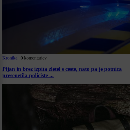
Kronika
|
0 komentarjev
Pijan in brez izpita zletel s ceste, nato pa je potnica
presenetila policiste ...