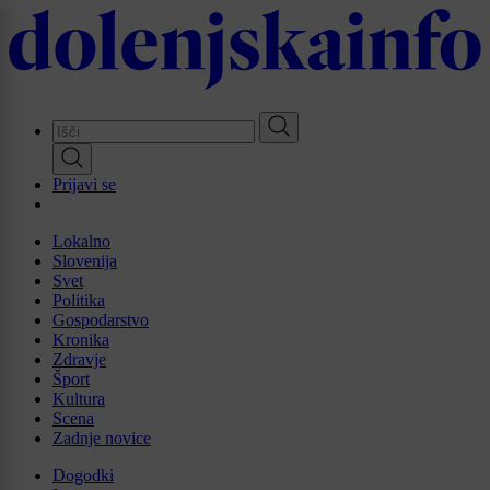
Skip
to
main
content
Prijavi se
Lokalno
Slovenija
Svet
Politika
Gospodarstvo
Kronika
Zdravje
Šport
Kultura
Scena
Zadnje novice
Dogodki