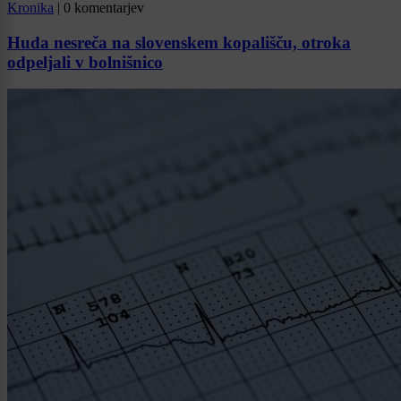
Kronika
|
0 komentarjev
Huda nesreča na slovenskem kopališču, otroka
odpeljali v bolnišnico