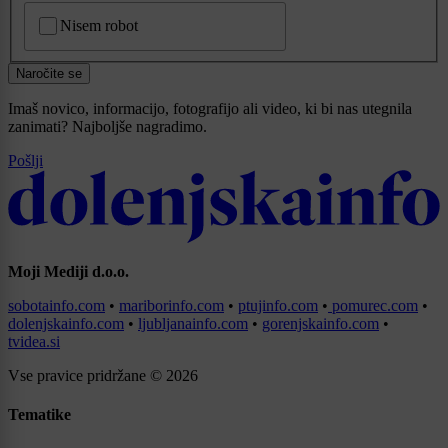
CAPTCHA
Nisem robot
Naročite se
Imaš novico, informacijo, fotografijo ali video, ki bi nas utegnila
zanimati? Najboljše nagradimo.
Pošlji
Moji Mediji d.o.o.
sobotainfo.com
•
mariborinfo.com
•
ptujinfo.com
•
pomurec.com
•
dolenjskainfo.com
•
ljubljanainfo.com
•
gorenjskainfo.com
•
tvidea.si
Vse pravice pridržane © 2026
Tematike