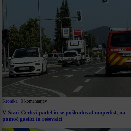
Kronika
|
0 komentarjev
V Stari Cerkvi padel in se poškodoval mopedist, na
pomoč gasilci in reševalci