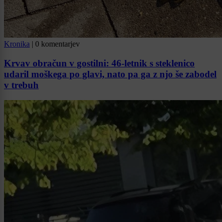
Kronika
|
0 komentarjev
Krvav obračun v gostilni: 46-letnik s steklenico
udaril moškega po glavi, nato pa ga z njo še zabodel
v trebuh