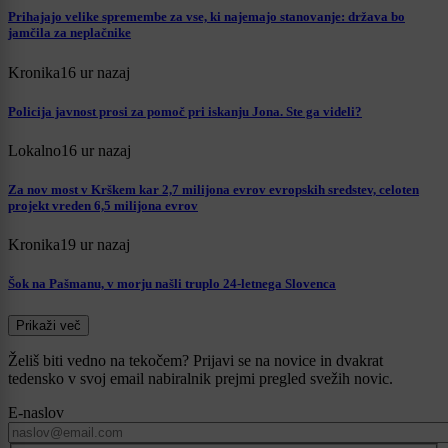
Prihajajo velike spremembe za vse, ki najemajo stanovanje: država bo
jamčila za neplačnike
Kronika
16 ur nazaj
Policija javnost prosi za pomoč pri iskanju Jona. Ste ga videli?
Lokalno
16 ur nazaj
Za nov most v Krškem kar 2,7 milijona evrov evropskih sredstev, celoten
projekt vreden 6,5 milijona evrov
Kronika
19 ur nazaj
Šok na Pašmanu, v morju našli truplo 24-letnega Slovenca
Prikaži več
Želiš biti vedno na tekočem? Prijavi se na novice in dvakrat
tedensko v svoj email nabiralnik prejmi pregled svežih novic.
E-naslov