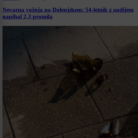
Nevarna vožnja na Dolenjskem: 54-letnik z audijem
napihal 2,3 promila