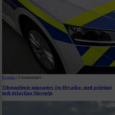
Kronika
|
0 komentarjev
Tihotapljenje migrantov čez Hrvaško: med prijetimi
tudi državljan Slovenije