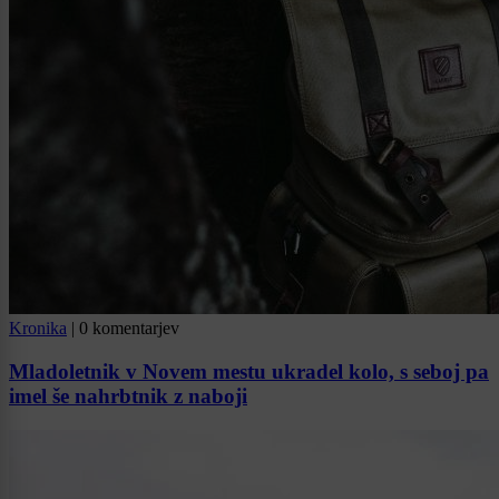
Kronika
|
0 komentarjev
Mladoletnik v Novem mestu ukradel kolo, s seboj pa
imel še nahrbtnik z naboji