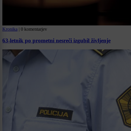
Kronika
|
0 komentarjev
63-letnik po prometni nesreči izgubil življenje