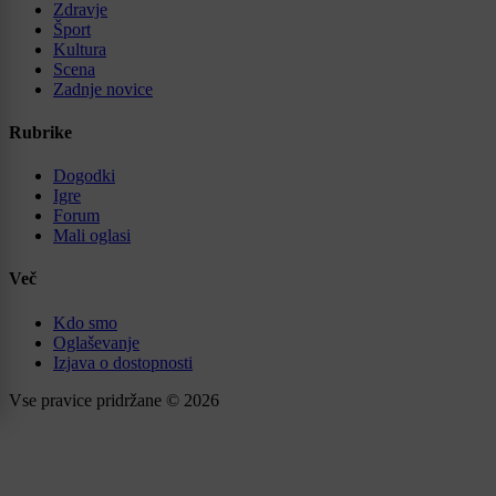
Zdravje
Šport
Kultura
Scena
Zadnje novice
Rubrike
Dogodki
Igre
Forum
Mali oglasi
Več
Kdo smo
Oglaševanje
Izjava o dostopnosti
Vse pravice pridržane © 2026