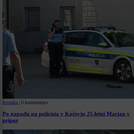
Kronika
|
0 komentarjev
Po napadu na policista v Kočevju 25-letni Marjan v
pripor