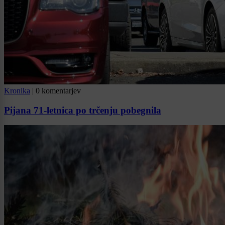
Kronika
|
0 komentarjev
Pijana 71-letnica po trčenju pobegnila