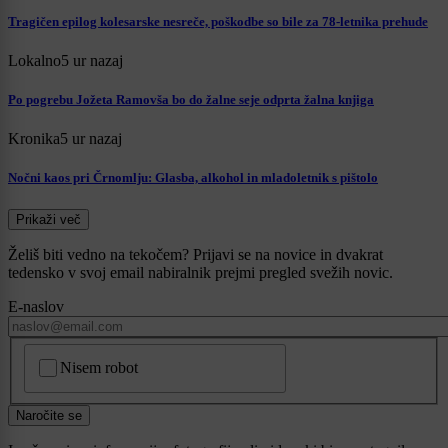
Tragičen epilog kolesarske nesreče, poškodbe so bile za 78-letnika prehude
Lokalno
5 ur nazaj
Po pogrebu Jožeta Ramovša bo do žalne seje odprta žalna knjiga
Kronika
5 ur nazaj
Nočni kaos pri Črnomlju: Glasba, alkohol in mladoletnik s pištolo
Prikaži več
Želiš biti vedno na tekočem? Prijavi se na novice in dvakrat
tedensko v svoj email nabiralnik prejmi pregled svežih novic.
E-naslov
CAPTCHA
Nisem robot
Naročite se