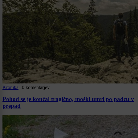
Kronika
|
0 komentarjev
Pohod se je končal tragično, moški umrl po padcu v
prepad