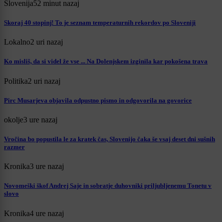
Slovenija
52 minut nazaj
Skoraj 40 stopinj! To je seznam temperaturnih rekordov po Sloveniji
Lokalno
2 uri nazaj
Ko misliš, da si videl že vse ... Na Dolenjskem izginila kar pokošena trava
Politika
2 uri nazaj
Pirc Musarjeva objavila odpustno pismo in odgovorila na govorice
okolje
3 ure nazaj
Vročina bo popustila le za kratek čas, Slovenijo čaka še vsaj deset dni sušnih
razmer
Kronika
3 ure nazaj
Novomeški škof Andrej Saje in sobratje duhovniki priljubljenemu Tonetu v
slovo
Kronika
4 ure nazaj