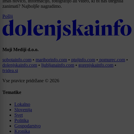
Imaš novico, informacijo, fotografijo ali video, ki bi nas utegnila
zanimati? Najboljše nagradimo.
Pošlji
Moji Mediji d.o.o.
sobotainfo.com
•
mariborinfo.com
•
ptujinfo.com
•
pomurec.com
•
dolenjskainfo.com
•
ljubljanainfo.com
•
gorenjskainfo.com
•
tvidea.si
Vse pravice pridržane © 2026
Tematike
Lokalno
Slovenija
Svet
Politika
Gospodarstvo
Kronika