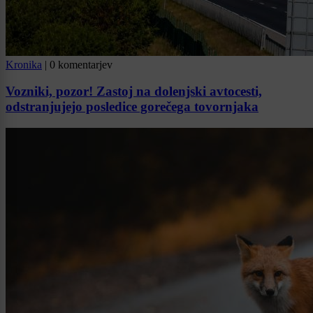
Kronika
|
0 komentarjev
Vozniki, pozor! Zastoj na dolenjski avtocesti,
odstranjujejo posledice gorečega tovornjaka