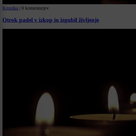
Kronika
|
0 komentarjev
Otrok padel v izkop in izgubil življenje