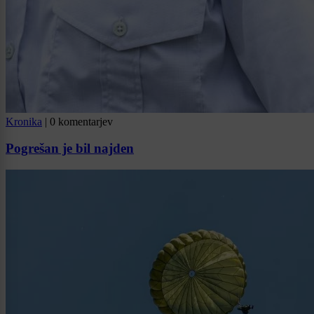
Kronika
|
0 komentarjev
Pogrešan je bil najden