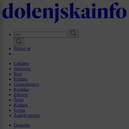
Skip
to
main
content
Prijavi se
Lokalno
Slovenija
Svet
Politika
Gospodarstvo
Kronika
Zdravje
Šport
Kultura
Scena
Zadnje novice
Dogodki