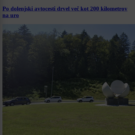
Po dolenjski avtocesti drvel več kot 200 kilometrov
na uro