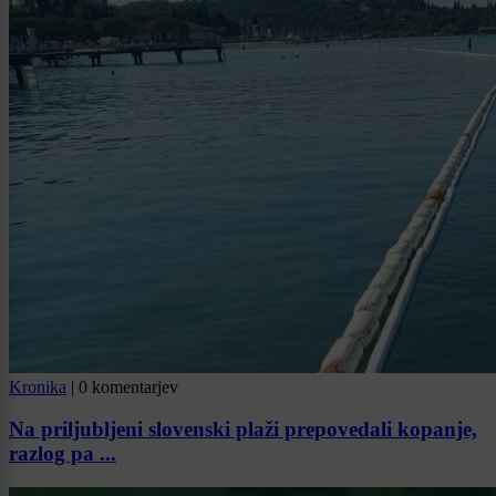
Kronika
|
0 komentarjev
Na priljubljeni slovenski plaži prepovedali kopanje,
razlog pa ...