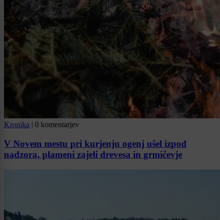
Kronika
|
0 komentarjev
V Novem mestu pri kurjenju ogenj ušel izpod
nadzora, plameni zajeli drevesa in grmičevje