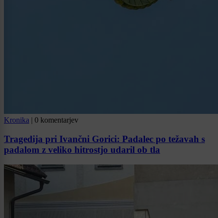
Kronika
|
0 komentarjev
Tragedija pri Ivančni Gorici: Padalec po težavah s
padalom z veliko hitrostjo udaril ob tla