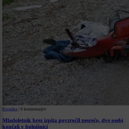
Kronika
|
0 komentarjev
Mladoletnik brez izpita povzročil nesrečo, dve osebi
končali v bolnišnici