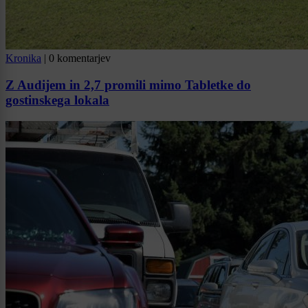
Kronika
|
0 komentarjev
Z Audijem in 2,7 promili mimo Tabletke do
gostinskega lokala