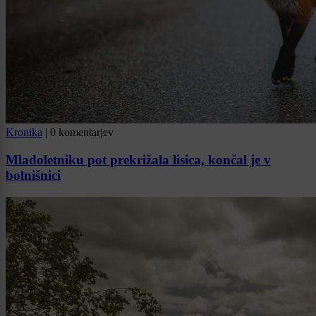
Kronika
|
0 komentarjev
Mladoletniku pot prekrižala lisica, končal je v
bolnišnici