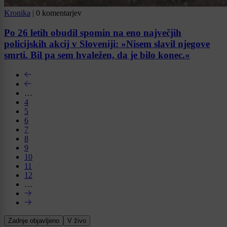
Kronika
|
0 komentarjev
Po 26 letih obudil spomin na eno največjih
policijskih akcij v Sloveniji: »Nisem slavil njegove
smrti. Bil pa sem hvaležen, da je bilo konec.«
…
4
5
6
7
8
9
10
11
12
…
Zadnje objavljeno
V živo