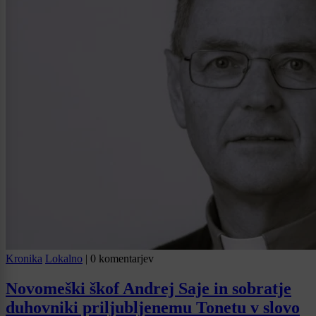
Kronika
Lokalno
|
0 komentarjev
Novomeški škof Andrej Saje in sobratje
duhovniki priljubljenemu Tonetu v slovo