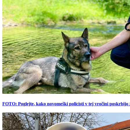
FOTO: Poglejte, kako novomeški policisti v tej vročini poskrbijo 