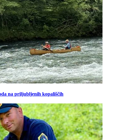
oda na priljubljenih kopališčih