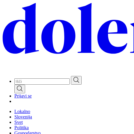
Skip
to
main
content
Prijavi se
Lokalno
Slovenija
Svet
Politika
Gospodarstvo