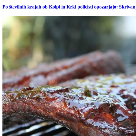
Po številnih krajah ob Kolpi in Krki policisti opozarjajo: Skrivan