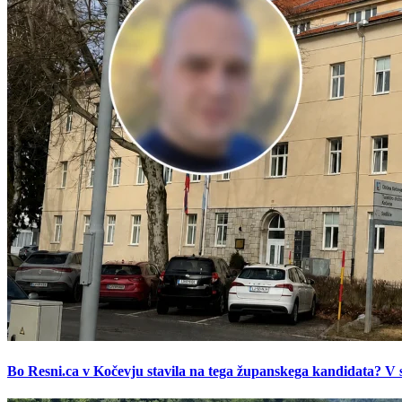
Bo Resni.ca v Kočevju stavila na tega županskega kandidata? V s