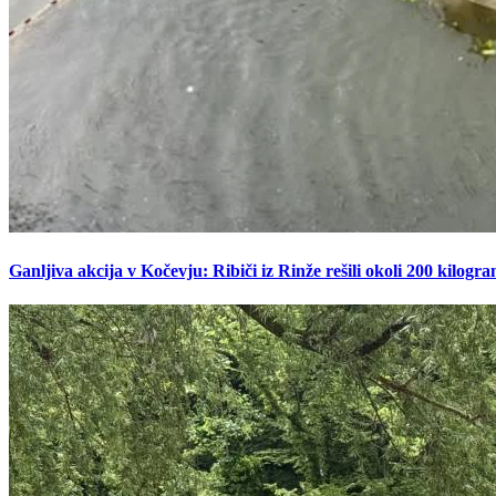
Ganljiva akcija v Kočevju: Ribiči iz Rinže rešili okoli 200 kilogr