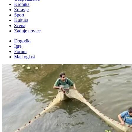
Kronika
Zdravje
Šport
Kultura
Scena
Zadnje novice
Dogodki
Igre
Forum
Mali oglasi