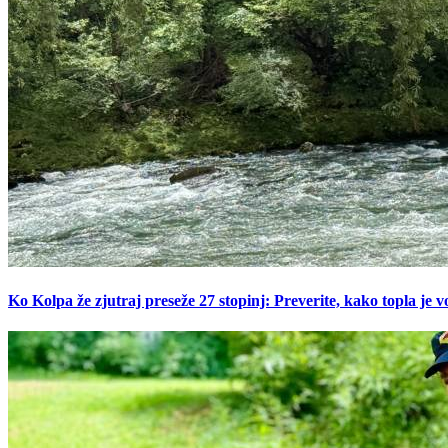
Ko Kolpa že zjutraj preseže 27 stopinj: Preverite, kako topla je v