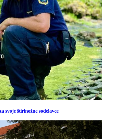
Prijavi se na cajtng
za svoje štirinožne sodelavce