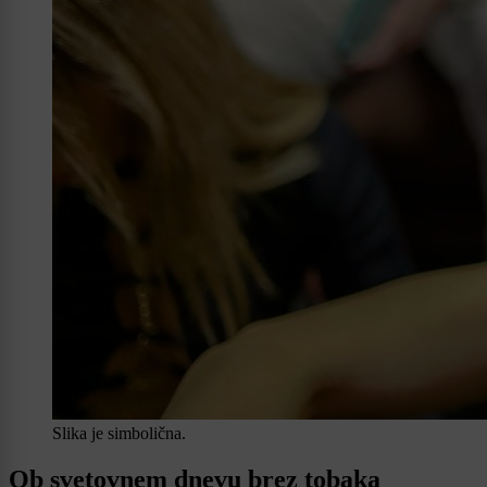
Slika je simbolična.
Ob svetovnem dnevu brez tobaka