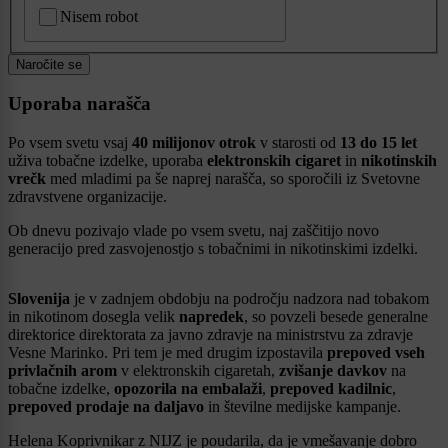
CAPTCHA
Nisem robot
Naročite se
Uporaba narašča
Po vsem svetu vsaj
40 milijonov otrok
v starosti od
13 do 15 let
uživa tobačne izdelke, uporaba
elektronskih cigaret
in
nikotinskih
vrečk
med mladimi pa še naprej narašča, so sporočili iz Svetovne
zdravstvene organizacije.
Ob dnevu pozivajo vlade po vsem svetu, naj zaščitijo novo
generacijo pred zasvojenostjo s tobačnimi in nikotinskimi izdelki.
Slovenija
je v zadnjem obdobju na področju nadzora nad tobakom
in nikotinom dosegla velik
napredek
, so povzeli besede generalne
direktorice direktorata za javno zdravje na ministrstvu za zdravje
Vesne Marinko. Pri tem je med drugim izpostavila
prepoved vseh
privlačnih arom
v elektronskih cigaretah,
zvišanje davkov
na
tobačne izdelke,
opozorila na embalaži
,
prepoved kadilnic
,
prepoved prodaje na daljavo
in številne medijske kampanje.
Helena Koprivnikar z NIJZ je poudarila, da je vmešavanje dobro