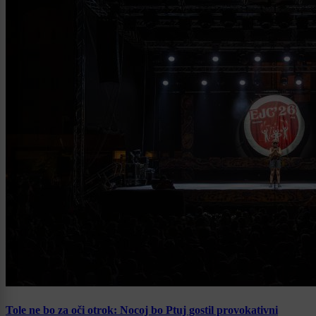
Tole ne bo za oči otrok: Nocoj bo Ptuj gostil provokativni