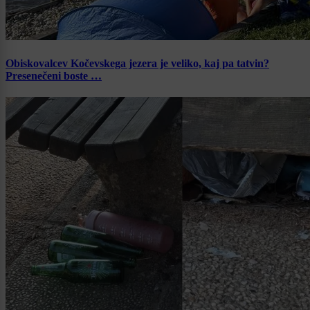
Obiskovalcev Kočevskega jezera je veliko, kaj pa tatvin?
Presenečeni boste …