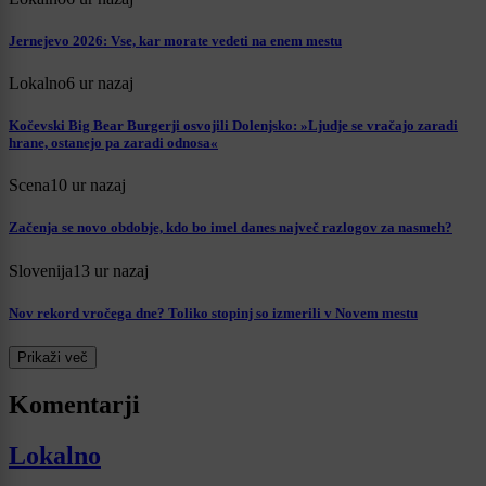
Jernejevo 2026: Vse, kar morate vedeti na enem mestu
Lokalno
6 ur nazaj
Kočevski Big Bear Burgerji osvojili Dolenjsko: »Ljudje se vračajo zaradi
hrane, ostanejo pa zaradi odnosa«
Scena
10 ur nazaj
Začenja se novo obdobje, kdo bo imel danes največ razlogov za nasmeh?
Slovenija
13 ur nazaj
Nov rekord vročega dne? Toliko stopinj so izmerili v Novem mestu
Prikaži več
Komentarji
Lokalno