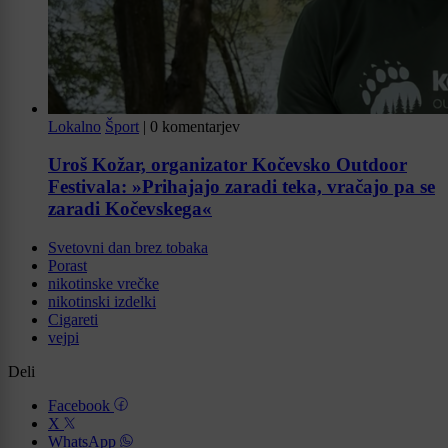
Lokalno
Šport
|
0 komentarjev
Uroš Kožar, organizator Kočevsko Outdoor
Festivala: »Prihajajo zaradi teka, vračajo pa se
zaradi Kočevskega«
Svetovni dan brez tobaka
Porast
nikotinske vrečke
nikotinski izdelki
Cigareti
vejpi
Deli
Facebook
X
WhatsApp