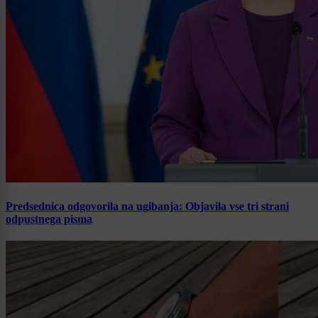
Predsednica odgovorila na ugibanja: Objavila vse tri strani
odpustnega pisma