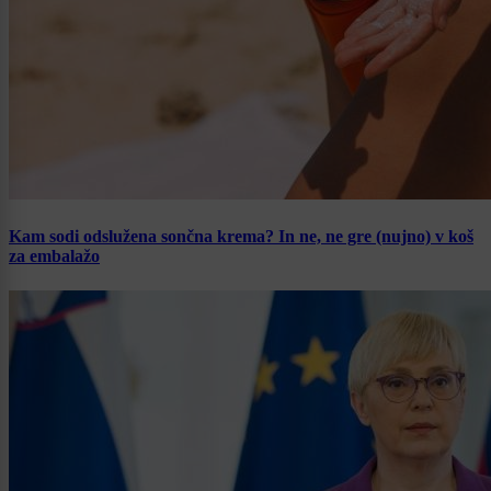
Kam sodi odslužena sončna krema? In ne, ne gre (nujno) v koš
za embalažo