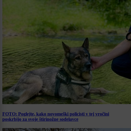
FOTO: Poglejte, kako novomeški policisti v tej vročini
poskrbijo za svoje štirinožne sodelavce