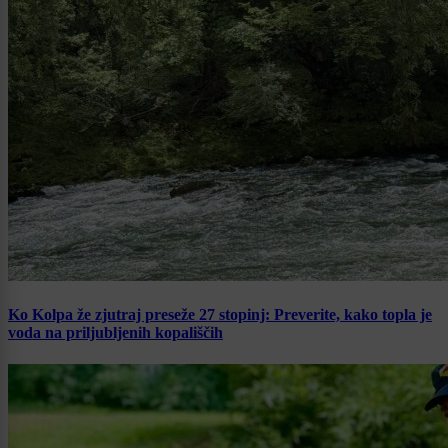
Ko Kolpa že zjutraj preseže 27 stopinj: Preverite, kako topla je
voda na priljubljenih kopališčih