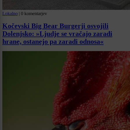
Lokalno
|
0 komentarjev
Kočevski Big Bear Burgerji osvojili
Dolenjsko: »Ljudje se vračajo zaradi
hrane, ostanejo pa zaradi odnosa«