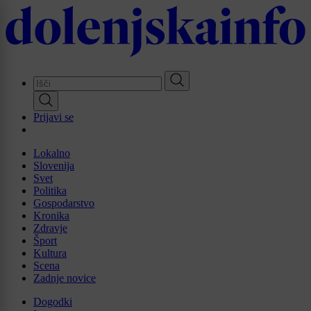
Skip
to
main
content
Prijavi se
Lokalno
Slovenija
Svet
Politika
Gospodarstvo
Kronika
Zdravje
Šport
Kultura
Scena
Zadnje novice
Dogodki