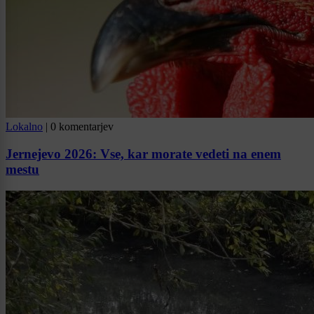
Lokalno
|
0 komentarjev
Jernejevo 2026: Vse, kar morate vedeti na enem
mestu