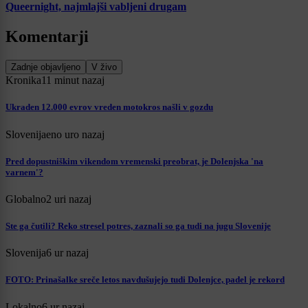
Queernight, najmlajši vabljeni drugam
Komentarji
Zadnje objavljeno
V živo
Kronika
11 minut nazaj
Ukraden 12.000 evrov vreden motokros našli v gozdu
Slovenija
eno uro nazaj
Pred dopustniškim vikendom vremenski preobrat, je Dolenjska 'na
varnem'?
Globalno
2 uri nazaj
Ste ga čutili? Reko stresel potres, zaznali so ga tudi na jugu Slovenije
Slovenija
6 ur nazaj
FOTO: Prinašalke sreče letos navdušujejo tudi Dolenjce, padel je rekord
Lokalno
6 ur nazaj