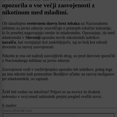
opozorila o vse večji zasvojenosti z
nikotinom med mladimi.
Ob današnjem
svetovnem dnevu brez tobaka
na Nacionalnem
inštitutu za javno zdravje ozaveščajo o pristopih tobačne industrije,
ki še posebej nagovarjajo otroke in mladostnike. Opozarjajo, da med
mladostniki v
Sloveniji
uporaba novih nikotinskih izdelkov
narašča
, kar ocenjujejo kot zaskrbljujoče, saj so bolj kot odrasli
dovzetni za razvoj zasvojenosti.
Nikotin je ena od najbolj zasvojljivih drog, so pred dnevom sporočili
z Nacionalnega inštituta za javno zdravje.
Zasvojenost vodi v vseživljenjsko uporabo teh izdelkov, poleg tega
pa ima nikotin tudi pomembne škodljive učinke na razvoj možganov
pri mladostnikih, so zapisali.
Želiš biti vedno na tekočem? Prijavi se na novice in dvakrat
tedensko v svoj email nabiralnik prejmi pregled svežih novic.
E-naslov