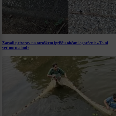
Zaradi prizorov na otroškem igrišču občani ogorčeni: »To ni
več normalno!«