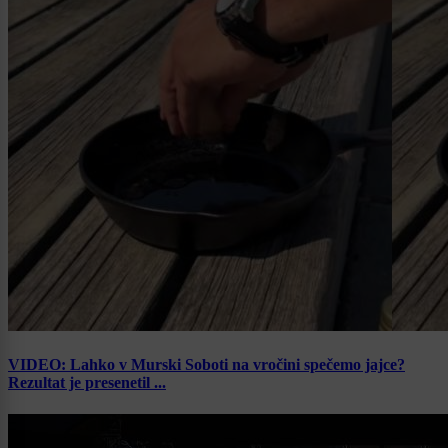
VIDEO: Lahko v Murski Soboti na vročini spečemo jajce?
Rezultat je presenetil ...