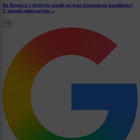
Bo Resni.ca v Kočevju stavila na tega županskega kandidata?
V stranki odgovarjajo ...