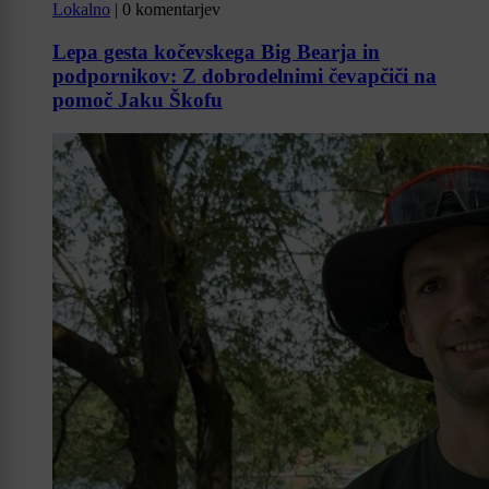
Lokalno
|
0 komentarjev
Lepa gesta kočevskega Big Bearja in
podpornikov: Z dobrodelnimi čevapčiči na
pomoč Jaku Škofu