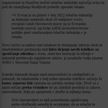
organizirane in finančno močne tobačne industrije največja ovira na
poti do zmanjšanja škodljivih posledic uporabe tobaka.
»V Evropi je na primer v letu 2022 tobačna industrija
za lobiranje namenila okoli 20 milijonov evrov,
evropski varuh človekovih pravic pa je Evropsko
komisijo pozval, naj bolje zaščiti javnozdravstvene
politike pred vmešavanjem tobačne industrije,« je
orisala.
Nove izzive za nadzor nad tobakom in ohranjanje zdravja otrok in
mladoletnikov predstavlja tudi
hitro širjenje novih izdelkov za
sproščanje nikotina
v svetu, zlasti ker inovacije in trženje v
industriji prehitevajo regulativne odzive, je poudarila vodja pisarne
WHO v Sloveniji Sanja Vuzem.
Izsledki fokusnih skupin med osnovnošolci in srednješolci so
pokazali, da mladostniki z bolj redno uporabo izdelkov začnejo že
konec osnovne šole
oziroma na začetku srednje šole. Prvič se z
njimi srečajo
preko vrstnikov
ter po izdelkih posežejo iz zabave,
radovednosti, želje po sprejetosti v družbi in lajšanja stresa.
Zelo izpostavljeni so tudi posrednemu oglaševanju
preko družbenih omrežij in ocenjujejo, da so tobačni in