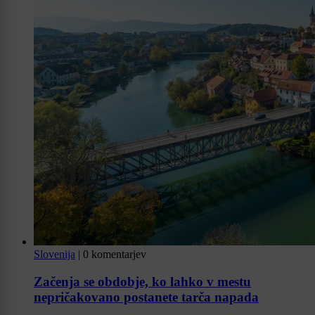
Slovenija
|
0 komentarjev
Začenja se obdobje, ko lahko v mestu
nepričakovano postanete tarča napada