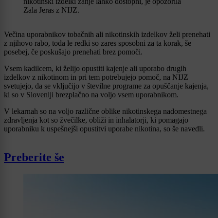
nikotinski izdelki zanje lahko dostopni, je opozorila
Zala Jeras z NIJZ.
Večina uporabnikov tobačnih ali nikotinskih izdelkov želi prenehati
z njihovo rabo, toda le redki so zares sposobni za ta korak, še
posebej, če poskušajo prenehati brez pomoči.
Vsem kadilcem, ki želijo opustiti kajenje ali uporabo drugih
izdelkov z nikotinom in pri tem potrebujejo pomoč, na NIJZ
svetujejo, da se vključijo v številne programe za opuščanje kajenja,
ki so v Sloveniji brezplačno na voljo vsem uporabnikom.
V lekarnah so na voljo različne oblike nikotinskega nadomestnega
zdravljenja kot so žvečilke, obliži in inhalatorji, ki pomagajo
uporabniku k uspešnejši opustitvi uporabe nikotina, so še navedli.
Preberite še