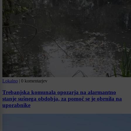
Lokalno
|
0 komentarjev
Trebanjska komunala opozarja na alarmantno
stanje sušnega obdobja, za pomoč se je obrnila na
uporabnike