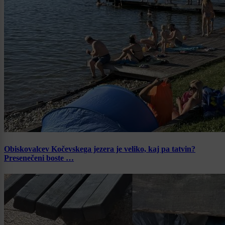
Obiskovalcev Kočevskega jezera je veliko, kaj pa tatvin?
Presenečeni boste …