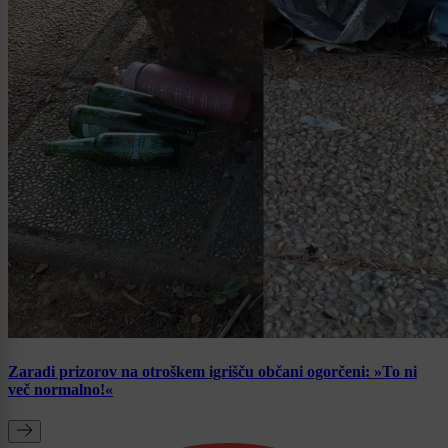
Zaradi prizorov na otroškem igrišču občani ogorčeni: »To ni
več normalno!«