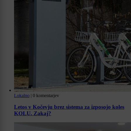
Lokalno
|
0 komentarjev
Letos v Kočevju brez sistema za izposojo koles
KOLU. Zakaj?