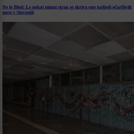
Ne le Bled: Le nekaj minut stran se skriva eno najbolj očarljivih
mest v Sloveniji