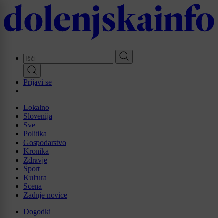
Skip
to
main
content
Prijavi se
Lokalno
Slovenija
Svet
Politika
Gospodarstvo
Kronika
Zdravje
Šport
Kultura
Scena
Zadnje novice
Dogodki