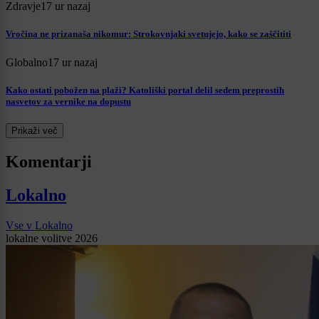
Zdravje
17 ur nazaj
Vročina ne prizanaša nikomur: Strokovnjaki svetujejo, kako se zaščititi
Globalno
17 ur nazaj
Kako ostati pobožen na plaži? Katoliški portal delil sedem preprostih
nasvetov za vernike na dopustu
Prikaži več
Komentarji
Lokalno
Vse v Lokalno
lokalne volitve 2026