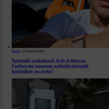
Šport
|
0 komentarjev
Športniki zaslužkarji: Kdo je letos na
Forbsovem seznamu najbolje plačanih
športnikov na svetu?