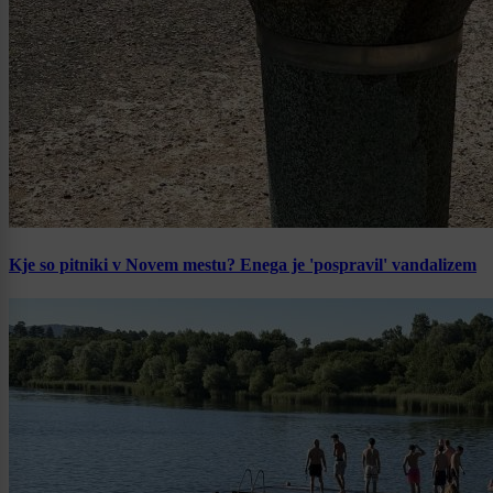
Kje so pitniki v Novem mestu? Enega je 'pospravil' vandalizem