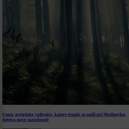
Umor avstrijske vplivnice, katere truplo so našli pri Majšperku,
dobiva nove razsežnosti