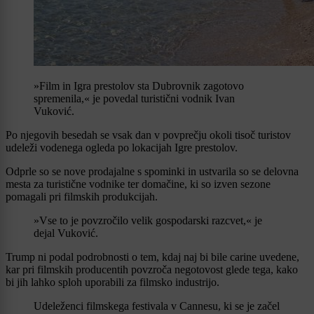
»Film in Igra prestolov sta Dubrovnik zagotovo
spremenila,« je povedal turistični vodnik Ivan
Vuković.
Po njegovih besedah se vsak dan v povprečju okoli tisoč turistov
udeleži vodenega ogleda po lokacijah Igre prestolov.
Odprle so se nove prodajalne s spominki in ustvarila so se delovna
mesta za turistične vodnike ter domačine, ki so izven sezone
pomagali pri filmskih produkcijah.
»Vse to je povzročilo velik gospodarski razcvet,« je
dejal Vuković.
Trump ni podal podrobnosti o tem, kdaj naj bi bile carine uvedene,
kar pri filmskih producentih povzroča negotovost glede tega, kako
bi jih lahko sploh uporabili za filmsko industrijo.
Udeleženci filmskega festivala v Cannesu, ki se je začel