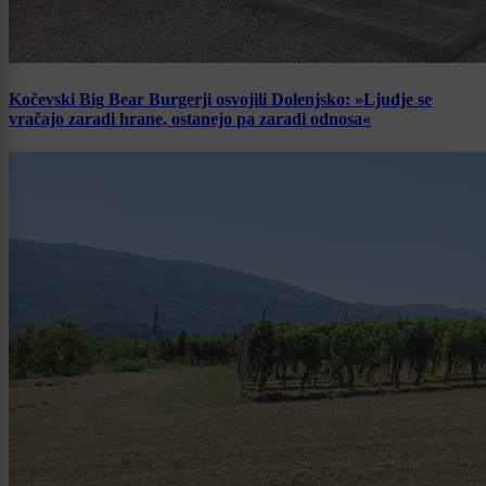
Kočevski Big Bear Burgerji osvojili Dolenjsko: »Ljudje se
vračajo zaradi hrane, ostanejo pa zaradi odnosa«