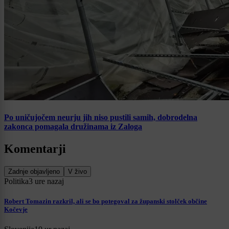
Po uničujočem neurju jih niso pustili samih, dobrodelna
zakonca pomagala družinama iz Zaloga
Komentarji
Zadnje objavljeno
V živo
Politika
3 ure nazaj
Robert Tomazin razkril, ali se bo potegoval za županski stolček občine
Kočevje