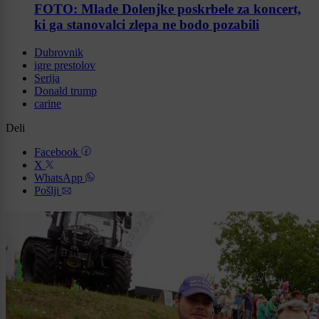
FOTO: Mlade Dolenjke poskrbele za koncert,
ki ga stanovalci zlepa ne bodo pozabili
Dubrovnik
igre prestolov
Serija
Donald trump
carine
Deli
Facebook
X
WhatsApp
Pošlji