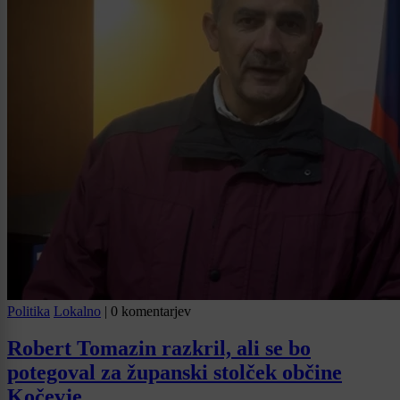
Politika
Lokalno
|
0 komentarjev
Robert Tomazin razkril, ali se bo
potegoval za županski stolček občine
Kočevje