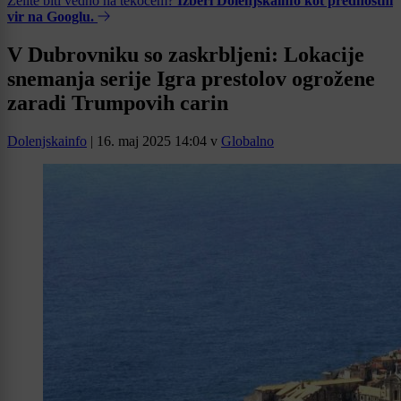
Želite biti vedno na tekočem?
Izberi Dolenjskainfo kot prednostni
vir na Googlu.
V Dubrovniku so zaskrbljeni: Lokacije
snemanja serije Igra prestolov ogrožene
zaradi Trumpovih carin
Dolenjskainfo
|
16. maj 2025 14:04
v
Globalno