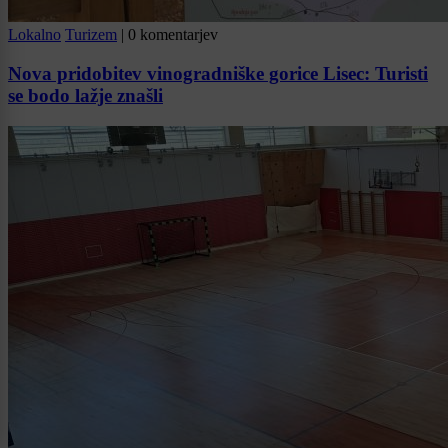
Lokalno
Turizem
|
0 komentarjev
Nova pridobitev vinogradniške gorice Lisec: Turisti
se bodo lažje znašli