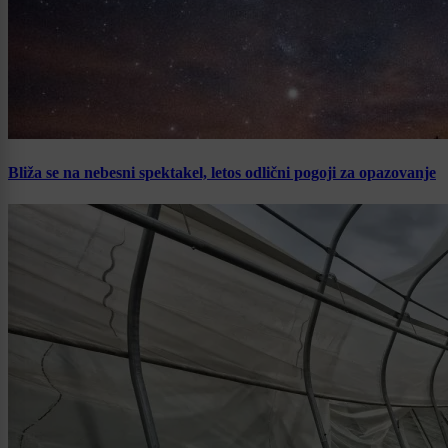
Bliža se na nebesni spektakel, letos odlični pogoji za opazovanje