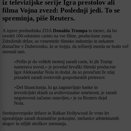
iz televizijske serije Igra prestolov ali
filma Vojna zvezd: Poslednji jedi. To se
spreminja, piše Reuters.
A izjave predsednika ZDA
Donalda Trumpa
ta mesec, da bo
uvedel 100-odstotno carino na vse filme, producirane zunaj
Združenih držav, so vznemirile filmsko industrijo in nekatere
domačine v Dubrovniku, ki se bojijo, da režiserji morda ne bodo več
snemali tam.
»Prišlo je do velikih motenj zaradi carin, ki jih Trump
namerava uvesti,« je povedal hrvaški filmski producent
Igor Aleksandar Nola in dodal, da so proračuni že zdaj
prizadeti zaradi svetovnih gospodarskih pretresov.
»Del financiranja, ki ga zagotavljajo banke in
investicijski skladi za avdiovizualne umetnosti, je zaradi
negotovosti začasno ustavljen,« je za Reuters dejal
Nola.
Srednjeevropske države in Balkan Hollywood že vrsto let
uporabljajo zaradi dramatične pokrajine, mešanice arhitekturnih
slogov in nižjih stroškov snemanja.