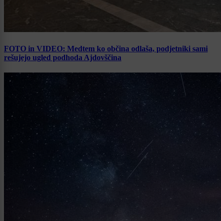
FOTO in VIDEO: Medtem ko občina odlaša, podjetniki sami
rešujejo ugled podhoda Ajdovščina