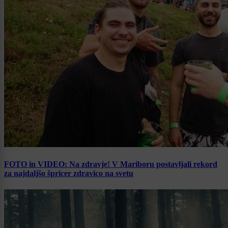
FOTO in VIDEO: Na zdravje! V Mariboru postavljali rekord
za najdaljšo špricer zdravico na svetu