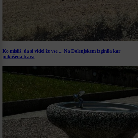
Ko misliš, da si videl že vse ... Na Dolenjskem izginila kar
pokošena trava