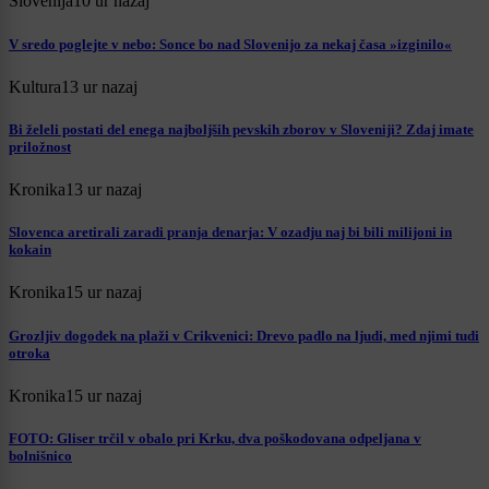
Slovenija
10 ur nazaj
V sredo poglejte v nebo: Sonce bo nad Slovenijo za nekaj časa »izginilo«
Kultura
13 ur nazaj
Bi želeli postati del enega najboljših pevskih zborov v Sloveniji? Zdaj imate
priložnost
Kronika
13 ur nazaj
Slovenca aretirali zaradi pranja denarja: V ozadju naj bi bili milijoni in
kokain
Kronika
15 ur nazaj
Grozljiv dogodek na plaži v Crikvenici: Drevo padlo na ljudi, med njimi tudi
otroka
Kronika
15 ur nazaj
FOTO: Gliser trčil v obalo pri Krku, dva poškodovana odpeljana v
bolnišnico