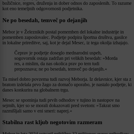
božičnice, regres, druženja in dober odnos do zaposlenih. To razume
kot eno temeljnih odgovornosti podjetnika.
Ne po besedah, temveč po dejanjih
Mebor je v Železnikih postal pomemben del lokalne industrije in
pomemben zaposlovalec. Podjetje podpira športna društva, gasilce
in lokalne prireditve, saj, kot je dejal Mesec, iz tega okolja izhajajo.
Čeprav je podjetje doseglo mednarodni uspeh,
sogovornik ostaja zadržan pri velikih besedah: »Morda
res, a mislim, da nas okolica prav po tem tudi
prepoznava; ne po besedah, temveč po dejanjih.«
Ta misel dobro povzema tudi razvoj Meborja. Iz delavnice, kjer sta z
bratom izdelala prvo žago za domačo uporabo, je nastalo podjetje, ki
danes konkurira na globalnem trgu.
Mesec se spominja tudi prvih odhodov v tujino in nastopov na
sejmih, kjer so se morali dokazovati pred svetom: »Takrat smo
razmišljali samo v eni smeri: naprej.«
Stabilna rast kljub negotovim razmeram
Mebor je leta 2024 ustvaril približno 32 milijonov evrov prihodkov,