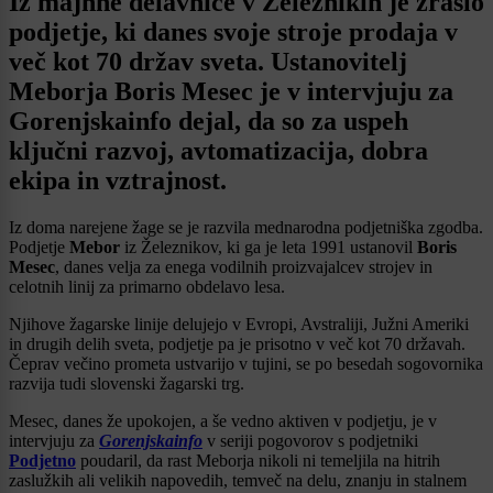
Iz majhne delavnice v Železnikih je zraslo
podjetje, ki danes svoje stroje prodaja v
več kot 70 držav sveta. Ustanovitelj
Meborja Boris Mesec je v intervjuju za
Gorenjskainfo dejal, da so za uspeh
ključni razvoj, avtomatizacija, dobra
ekipa in vztrajnost.
Iz doma narejene žage se je razvila mednarodna podjetniška zgodba.
Podjetje
Mebor
iz Železnikov, ki ga je leta 1991 ustanovil
Boris
Mesec
, danes velja za enega vodilnih proizvajalcev strojev in
celotnih linij za primarno obdelavo lesa.
Njihove žagarske linije delujejo v Evropi, Avstraliji, Južni Ameriki
in drugih delih sveta, podjetje pa je prisotno v več kot 70 državah.
Čeprav večino prometa ustvarijo v tujini, se po besedah sogovornika
razvija tudi slovenski žagarski trg.
Mesec, danes že upokojen, a še vedno aktiven v podjetju, je v
intervjuju za
Gorenjskainfo
v seriji pogovorov s podjetniki
Podjetno
poudaril, da rast Meborja nikoli ni temeljila na hitrih
zaslužkih ali velikih napovedih, temveč na delu, znanju in stalnem