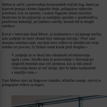
Mebor je začel s proizvodnjo horizontalnih tračnih žag, danes pa
kupcem ponuja celotne žagarske linije, prilagojene njihovim
potrebam. Gre za opremo, s katero žagarski obrati razrežejo
hlodovino in les pripravijo za nadaljnjo uporabo v gradbeništvu,
pohištveni industriji, pri izdelavi ostrešij, lesenih hiš in drugih
izdelkov.
Kot je v intervjuju dejal Mesec, je konkurenca v tej panogi močna,
zato podjetje ne more obstati brez stalnega razvoja: »Prav zato
moramo nenehno rasti, razvijati nove rešitve in izboljševati svoje
izdelke ter procese, če želimo ostati korak pred drugimi.«
V podjetju so se skozi leta odmaknili od tekmovanja
zgolj s ceno. Stroški dela in proizvodnje v Sloveniji po
njegovih besedah niso več prednost, kot so bili nekoč:
»Slovenija danes ni več okolje, kjer bi lahko konkurirali
z najnižjo ceno.«
Zato Mebor stavi na blagovno znamko, tehnično znanje, razvoj in
prilagojene rešitve za kupce.