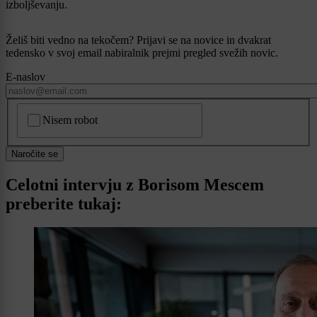
izboljševanju.
Želiš biti vedno na tekočem? Prijavi se na novice in dvakrat
tedensko v svoj email nabiralnik prejmi pregled svežih novic.
E-naslov
CAPTCHA
Nisem robot
Naročite se
Celotni intervju z Borisom Mescem
preberite tukaj: