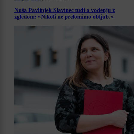
Nuša Pavlinjek Slavinec tudi o vodenju z
zgledom: »Nikoli ne prelomimo obljub.«