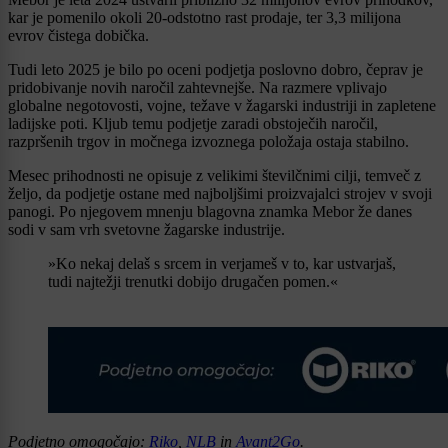
kar je pomenilo okoli 20-odstotno rast prodaje, ter 3,3 milijona
evrov čistega dobička.
Tudi leto 2025 je bilo po oceni podjetja poslovno dobro, čeprav je
pridobivanje novih naročil zahtevnejše. Na razmere vplivajo
globalne negotovosti, vojne, težave v žagarski industriji in zapletene
ladijske poti. Kljub temu podjetje zaradi obstoječih naročil,
razpršenih trgov in močnega izvoznega položaja ostaja stabilno.
Mesec prihodnosti ne opisuje z velikimi številčnimi cilji, temveč z
željo, da podjetje ostane med najboljšimi proizvajalci strojev v svoji
panogi. Po njegovem mnenju blagovna znamka Mebor že danes
sodi v sam vrh svetovne žagarske industrije.
»Ko nekaj delaš s srcem in verjameš v to, kar ustvarjaš,
tudi najtežji trenutki dobijo drugačen pomen.«
Podjetno omogočajo:
Riko
,
NLB
in
Avant2Go
.