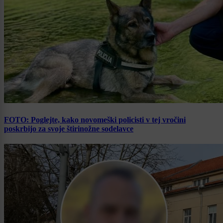
FOTO: Poglejte, kako novomeški policisti v tej vročini
poskrbijo za svoje štirinožne sodelavce