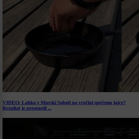
VIDEO: Lahko v Murski Soboti na vročini spečemo jajce?
Rezultat je presenetil ...