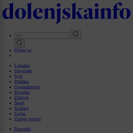
Skip
to
main
content
Prijavi se
Lokalno
Slovenija
Svet
Politika
Gospodarstvo
Kronika
Zdravje
Šport
Kultura
Scena
Zadnje novice
Dogodki