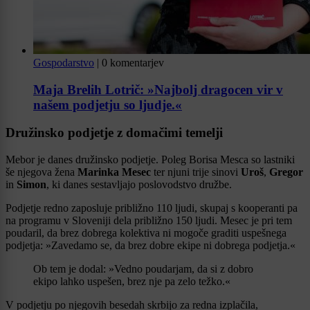
Gospodarstvo
|
0 komentarjev
Maja Brelih Lotrič: »Najbolj dragocen vir v
našem podjetju so ljudje.«
Družinsko podjetje z domačimi temelji
Mebor je danes družinsko podjetje. Poleg Borisa Mesca so lastniki
še njegova žena
Marinka Mesec
ter njuni trije sinovi
Uroš
,
Gregor
in
Simon
, ki danes sestavljajo poslovodstvo družbe.
Podjetje redno zaposluje približno 110 ljudi, skupaj s kooperanti pa
na programu v Sloveniji dela približno 150 ljudi. Mesec je pri tem
poudaril, da brez dobrega kolektiva ni mogoče graditi uspešnega
podjetja: »Zavedamo se, da brez dobre ekipe ni dobrega podjetja.«
Ob tem je dodal: »Vedno poudarjam, da si z dobro
ekipo lahko uspešen, brez nje pa zelo težko.«
V podjetju po njegovih besedah skrbijo za redna izplačila,