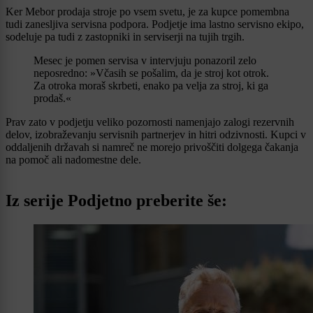
Ker Mebor prodaja stroje po vsem svetu, je za kupce pomembna
tudi zanesljiva servisna podpora. Podjetje ima lastno servisno ekipo,
sodeluje pa tudi z zastopniki in serviserji na tujih trgih.
Mesec je pomen servisa v intervjuju ponazoril zelo
neposredno: »Včasih se pošalim, da je stroj kot otrok.
Za otroka moraš skrbeti, enako pa velja za stroj, ki ga
prodaš.«
Prav zato v podjetju veliko pozornosti namenjajo zalogi rezervnih
delov, izobraževanju servisnih partnerjev in hitri odzivnosti. Kupci v
oddaljenih državah si namreč ne morejo privoščiti dolgega čakanja
na pomoč ali nadomestne dele.
Iz serije Podjetno preberite še: