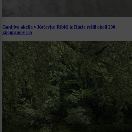
Ganljiva akcija v Kočevju: Ribiči iz Rinže rešili okoli 200
kilogramov rib