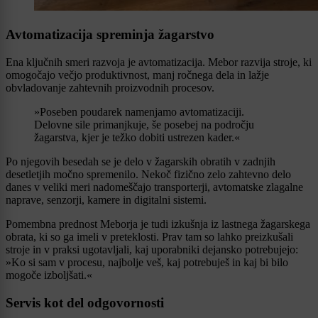
Avtomatizacija spreminja žagarstvo
Ena ključnih smeri razvoja je avtomatizacija. Mebor razvija stroje, ki
omogočajo večjo produktivnost, manj ročnega dela in lažje
obvladovanje zahtevnih proizvodnih procesov.
»Poseben poudarek namenjamo avtomatizaciji.
Delovne sile primanjkuje, še posebej na področju
žagarstva, kjer je težko dobiti ustrezen kader.«
Po njegovih besedah se je delo v žagarskih obratih v zadnjih
desetletjih močno spremenilo. Nekoč fizično zelo zahtevno delo
danes v veliki meri nadomeščajo transporterji, avtomatske zlagalne
naprave, senzorji, kamere in digitalni sistemi.
Pomembna prednost Meborja je tudi izkušnja iz lastnega žagarskega
obrata, ki so ga imeli v preteklosti. Prav tam so lahko preizkušali
stroje in v praksi ugotavljali, kaj uporabniki dejansko potrebujejo:
»Ko si sam v procesu, najbolje veš, kaj potrebuješ in kaj bi bilo
mogoče izboljšati.«
Servis kot del odgovornosti