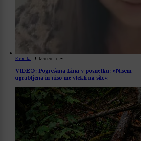
Kronika
|
0 komentarjev
VIDEO: Pogrešana Lina v posnetku: »Nisem
ugrabljena in niso me vlekli na silo«