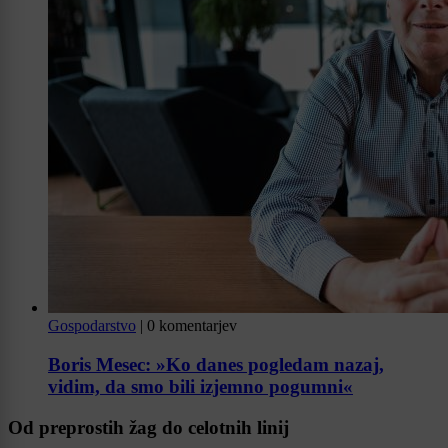
Gospodarstvo
|
0 komentarjev
Boris Mesec: »Ko danes pogledam nazaj,
vidim, da smo bili izjemno pogumni«
Od preprostih žag do celotnih linij