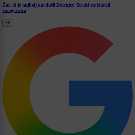
Žar, ki je najbolj navdušil Dolenjce! Bralci ste izbrali
zmagovalca