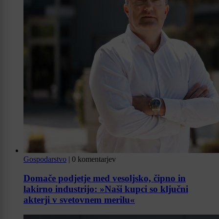
Gospodarstvo
|
0 komentarjev
Domače podjetje med vesoljsko, čipno in
lakirno industrijo: »Naši kupci so ključni
akterji v svetovnem merilu«