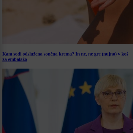
Kam sodi odslužena sončna krema? In ne, ne gre (nujno) v koš
za embalažo