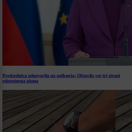
Predsednica odgovorila na ugibanja: Objavila vse tri strani
odpustnega pisma