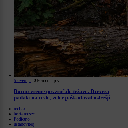
Slovenija
|
0 komentarjev
Burno vreme povzročalo težave: Drevesa
padala na ceste, veter poškodoval ostrešji
mebor
boris mesec
Podjetno
ustanovitelj