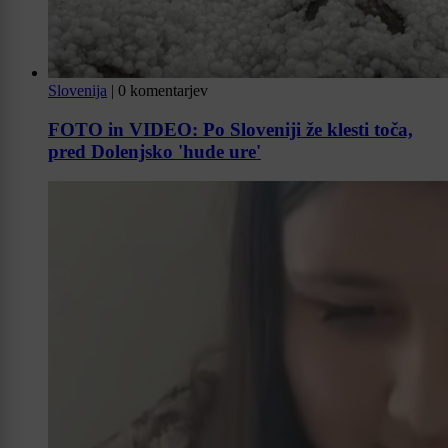
Slovenija
|
0 komentarjev
FOTO in VIDEO: Po Sloveniji že klesti toča,
pred Dolenjsko 'hude ure'