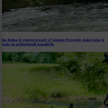
Ko Kolpa že zjutraj preseže 27 stopinj: Preverite, kako topla je
voda na priljubljenih kopališčih