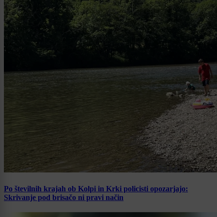
Po številnih krajah ob Kolpi in Krki policisti opozarjajo:
Skrivanje pod brisačo ni pravi način