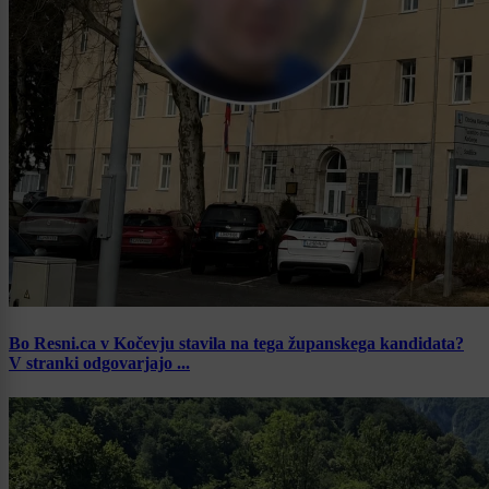
Bo Resni.ca v Kočevju stavila na tega županskega kandidata?
V stranki odgovarjajo ...