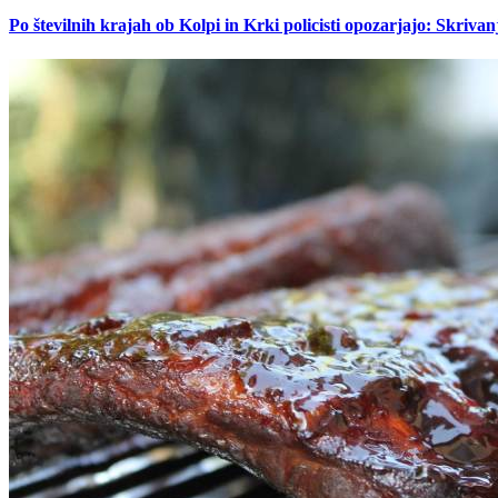
Po številnih krajah ob Kolpi in Krki policisti opozarjajo: Skrivan