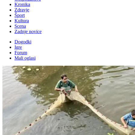
Kronika
Zdravje
Šport
Kultura
Scena
Zadnje novice
Dogodki
Igre
Forum
Mali oglasi