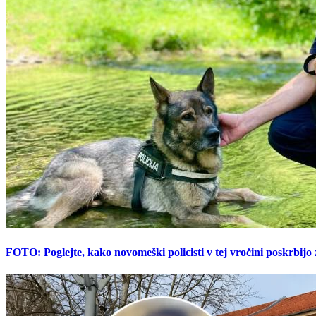
FOTO: Poglejte, kako novomeški policisti v tej vročini poskrbijo 