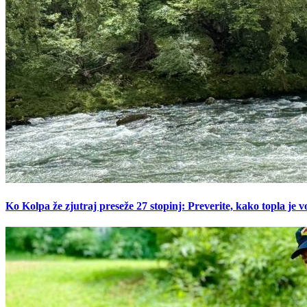
Ko Kolpa že zjutraj preseže 27 stopinj: Preverite, kako topla je v