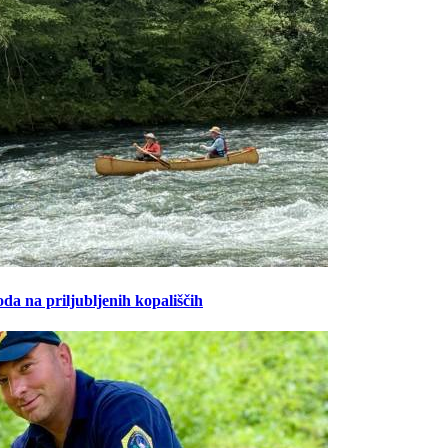
oda na priljubljenih kopališčih