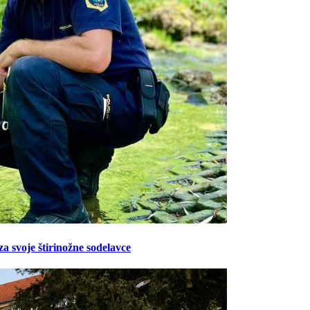
Prijavi se na cajtng
za svoje štirinožne sodelavce