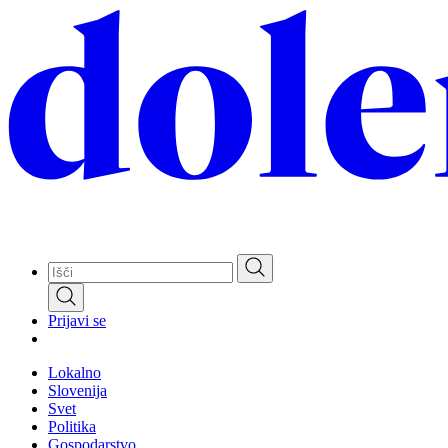
Skip
to
main
content
Prijavi se
Lokalno
Slovenija
Svet
Politika
Gospodarstvo