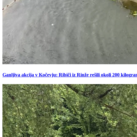
Ganljiva akcija v Kočevju: Ribiči iz Rinže rešili okoli 200 kilogr