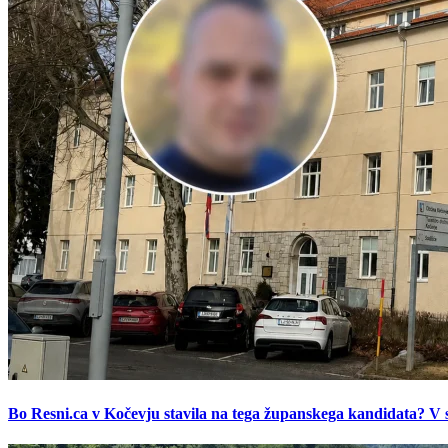
Bo Resni.ca v Kočevju stavila na tega županskega kandidata? V s