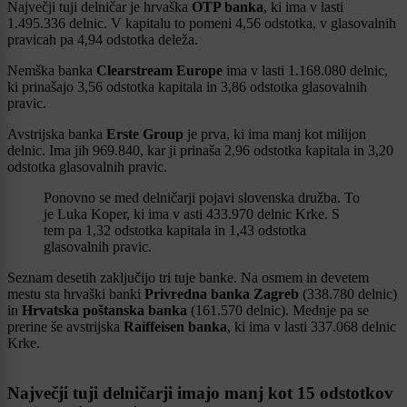
Največji tuji delničar je hrvaška
OTP banka
, ki ima v lasti
1.495.336 delnic. V kapitalu to pomeni 4,56 odstotka, v glasovalnih
pravicah pa 4,94 odstotka deleža.
Nemška banka
Clearstream Europe
ima v lasti 1.168.080 delnic,
ki prinašajo 3,56 odstotka kapitala in 3,86 odstotka glasovalnih
pravic.
Avstrijska banka
Erste Group
je prva, ki ima manj kot milijon
delnic. Ima jih 969.840, kar ji prinaša 2,96 odstotka kapitala in 3,20
odstotka glasovalnih pravic.
Ponovno se med delničarji pojavi slovenska družba. To
je Luka Koper, ki ima v asti 433.970 delnic Krke. S
tem pa 1,32 odstotka kapitala in 1,43 odstotka
glasovalnih pravic.
Seznam desetih zaključijo tri tuje banke. Na osmem in devetem
mestu sta hrvaški banki
Privredna banka Zagreb
(338.780 delnic)
in
Hrvatska poštanska banka
(161.570 delnic). Mednje pa se
prerine še avstrijska
Raiffeisen banka
, ki ima v lasti 337.068 delnic
Krke.
Največji tuji delničarji imajo manj kot 15 odstotkov