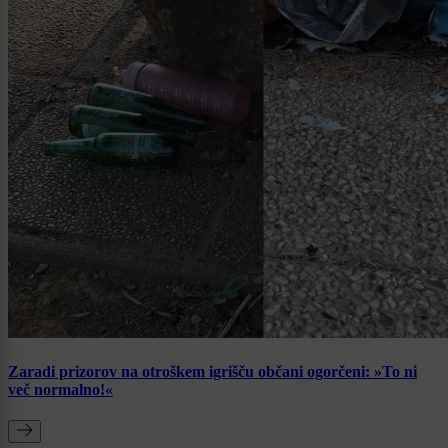
Zaradi prizorov na otroškem igrišču občani ogorčeni: »To ni
več normalno!«