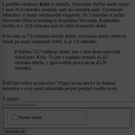
Lastniška struktura
Krke
je sledeča. Slovenske fizične osebe imajo
v lasti 41,6 odstotka podjetja, nato pa odstotek pade. Osemnajst
odstotkov si lastijo mednarodni vlagatelji. 16,2 odstotka si lastita
Slovenski državni holding in Republika Slovenija. Kapitalska
družba si z 10,8 odstotka lasti še edini dvomestni delež.
Krka ima za 7,6 odstotka lastnih delnic, slovenske prave osebe in
skladi pa imajo najmanjši delež, to je 5,9 odstotka.
Približno 13,7 milijona delnic ima v lasti deset največjih
delničarjev Krke. To jim v kapitalu prinaša 41,82
odstotka deleža, v glasovalnih pravicah pa 45,26
odstotka.
Želiš biti vedno na tekočem? Prijavi se na novice in dvakrat
tedensko v svoj email nabiralnik prejmi pregled svežih novic.
E-naslov
CAPTCHA
Nisem robot
Naročite se