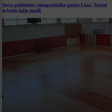
Nova pridobitev vinogradniške gorice Lisec: Turisti
se bodo lažje znašli