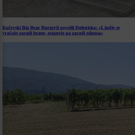
Kočevski Big Bear Burgerji osvojili Dolenjsko: »Ljudje se
vračajo zaradi hrane, ostanejo pa zaradi odnosa«