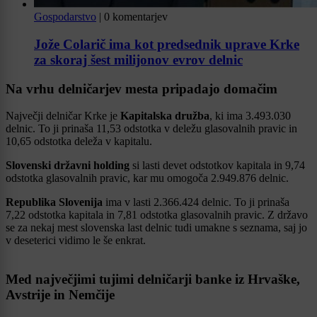
Gospodarstvo
|
0 komentarjev
Jože Colarič ima kot predsednik uprave Krke
za skoraj šest milijonov evrov delnic
Na vrhu delničarjev mesta pripadajo domačim
Največji delničar Krke je
Kapitalska družba
, ki ima 3.493.030
delnic. To ji prinaša 11,53 odstotka v deležu glasovalnih pravic in
10,65 odstotka deleža v kapitalu.
Slovenski državni holding
si lasti devet odstotkov kapitala in 9,74
odstotka glasovalnih pravic, kar mu omogoča 2.949.876 delnic.
Republika Slovenija
ima v lasti 2.366.424 delnic. To ji prinaša
7,22 odstotka kapitala in 7,81 odstotka glasovalnih pravic. Z državo
se za nekaj mest slovenska last delnic tudi umakne s seznama, saj jo
v deseterici vidimo le še enkrat.
Med največjimi tujimi delničarji banke iz Hrvaške,
Avstrije in Nemčije