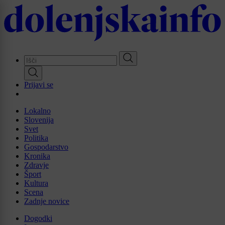
Skip
to
main
content
Prijavi se
Lokalno
Slovenija
Svet
Politika
Gospodarstvo
Kronika
Zdravje
Šport
Kultura
Scena
Zadnje novice
Dogodki