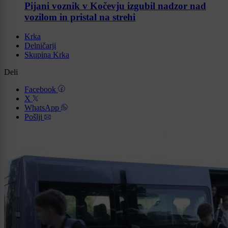
Pijani voznik v Kočevju izgubil nadzor nad
vozilom in pristal na strehi
Krka
Delničarji
Skupina Krka
Deli
Facebook
X
WhatsApp
Pošlji