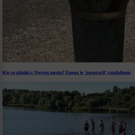
Kje so pitniki v Novem mestu? Enega je 'pospravil' vandalizem