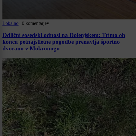
Lokalno
|
0 komentarjev
Odlični sosedski odnosi na Dolenjskem: Trimo ob
koncu petnajstletne pogodbe prenavlja športno
dvorano v Mokronogu