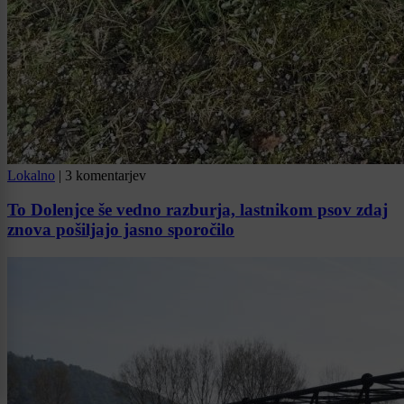
Lokalno
|
3 komentarjev
To Dolenjce še vedno razburja, lastnikom psov zdaj
znova pošiljajo jasno sporočilo