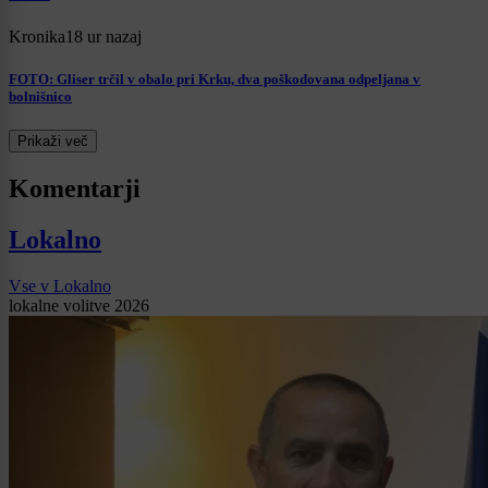
Kronika
18 ur nazaj
FOTO: Gliser trčil v obalo pri Krku, dva poškodovana odpeljana v
bolnišnico
Prikaži več
Komentarji
Lokalno
Vse v Lokalno
lokalne volitve 2026