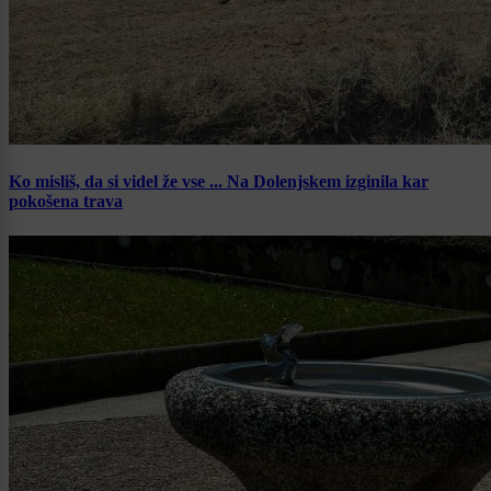
Ko misliš, da si videl že vse ... Na Dolenjskem izginila kar
pokošena trava