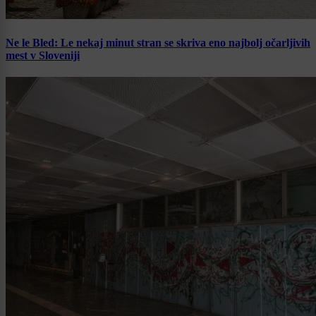
Ne le Bled: Le nekaj minut stran se skriva eno najbolj očarljivih
mest v Sloveniji