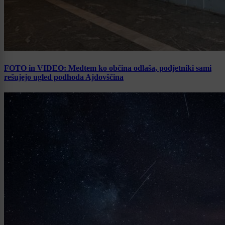
FOTO in VIDEO: Medtem ko občina odlaša, podjetniki sami
rešujejo ugled podhoda Ajdovščina