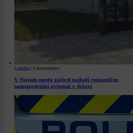
Lokalno
|
0 komentarjev
V Novem mestu zaživel najbolj romantičen
samopostrežni avtomat v državi