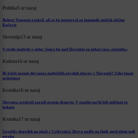
Politika
5 ur nazaj
Robert Tomazin razkril, ali se bo potegoval za županski stolček občine
Kočevje
Slovenija
13 ur nazaj
V sredo poglejte v nebo: Sonce bo nad Slovenijo za nekaj časa »izginilo«
Kultura
16 ur nazaj
Bi želeli postati del enega najboljših pevskih zborov v Sloveniji? Zdaj imate
priložnost
Kronika
16 ur nazaj
Slovenca aretirali zaradi pranja denarja: V ozadju naj bi bili milijoni in
kokain
Kronika
17 ur nazaj
Grozljiv dogodek na plaži v Crikvenici: Drevo padlo na ljudi, med njimi tudi
otroka