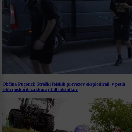
Občina Puconci: Stroški šolskih prevozov eksplodirali, v petih
letih poskočili za skoraj 150 odstotkov