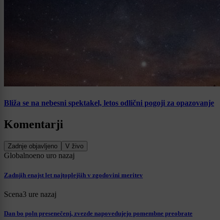
Bliža se na nebesni spektakel, letos odlični pogoji za opazovanje
Komentarji
Zadnje objavljeno
V živo
Globalno
eno uro nazaj
Zadnjih enajst let najtoplejših v zgodovini meritev
Scena
3 ure nazaj
Dan bo poln presenečenj, zvezde napovedujejo pomembne preobrate