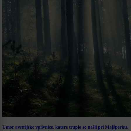
Umor avstrijske vplivnice, katere truplo so našli pri Majšperku,