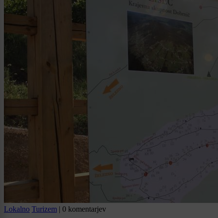
Lokalno
Turizem
|
0 komentarjev