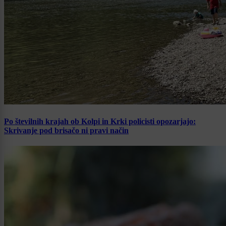
Po številnih krajah ob Kolpi in Krki policisti opozarjajo:
Skrivanje pod brisačo ni pravi način