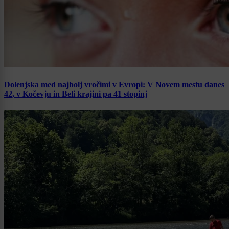
Dolenjska med najbolj vročimi v Evropi: V Novem mestu danes
42, v Kočevju in Beli krajini pa 41 stopinj