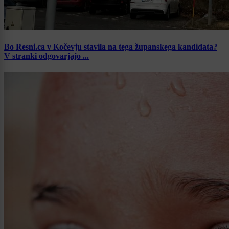
Bo Resni.ca v Kočevju stavila na tega županskega kandidata?
V stranki odgovarjajo ...