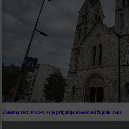
Žalostna vest: Poslovil se je priljubljeni kočevski župnik Tone