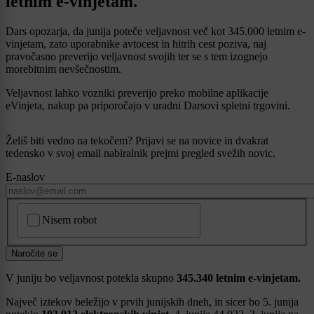
letnim e-vinjetam.
Dars opozarja, da junija poteče veljavnost več kot 345.000 letnim e-
vinjetam, zato uporabnike avtocest in hitrih cest poziva, naj
pravočasno preverijo veljavnost svojih ter se s tem izognejo
morebitnim nevšečnostim.
Veljavnost lahko vozniki preverijo preko mobilne aplikacije
eVinjeta, nakup pa priporočajo v uradni Darsovi spletni trgovini.
Želiš biti vedno na tekočem? Prijavi se na novice in dvakrat
tedensko v svoj email nabiralnik prejmi pregled svežih novic.
E-naslov
CAPTCHA
Nisem robot
Naročite se
V juniju bo veljavnost potekla skupno
345.340 letnim e-vinjetam.
Največ iztekov beležijo v prvih junijskih dneh, in sicer bo 5. junija