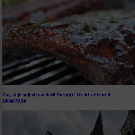
Žar, ki je najbolj navdušil Dolenjce! Bralci ste izbrali
zmagovalca