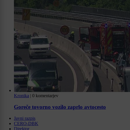
Kronika
|
0 komentarjev
Goreče tovorno vozilo zaprlo avtocesto
Javni razpis
CERO-DBK
Direktor