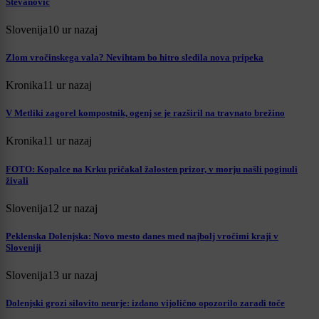
Stevanović
Slovenija
10 ur nazaj
Zlom vročinskega vala? Nevihtam bo hitro sledila nova pripeka
Kronika
11 ur nazaj
V Metliki zagorel kompostnik, ogenj se je razširil na travnato brežino
Kronika
11 ur nazaj
FOTO: Kopalce na Krku pričakal žalosten prizor, v morju našli poginuli
živali
Slovenija
12 ur nazaj
Peklenska Dolenjska: Novo mesto danes med najbolj vročimi kraji v
Sloveniji
Slovenija
13 ur nazaj
Dolenjski grozi silovito neurje: izdano vijolično opozorilo zaradi toče