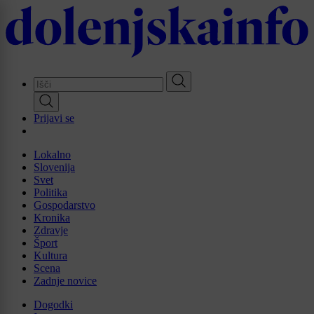
Skip
to
main
content
Prijavi se
Lokalno
Slovenija
Svet
Politika
Gospodarstvo
Kronika
Zdravje
Šport
Kultura
Scena
Zadnje novice
Dogodki