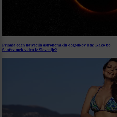
Prihaja eden največjih astronomskih dogodkov leta: Kako bo
Sončev mrk viden iz Slovenije?