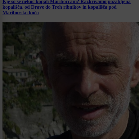
Kje so se nekoč kopali Mariborčani? Razkrivamo pozabljena
kopališča, od Drave do Treh ribnikov in kopališča pod
Mariborsko kočo