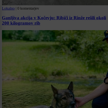
Lokalno
|
0 komentarjev
Ganljiva akcija v Kočevju: Ribiči iz Rinže rešili okoli
200 kilogramov rib