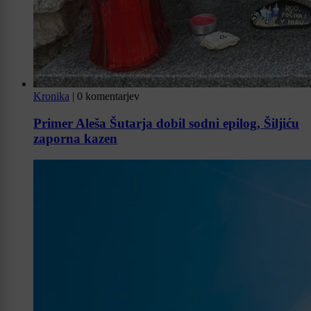
Kronika
|
0 komentarjev
Primer Aleša Šutarja dobil sodni epilog, Šiljiću
zaporna kazen