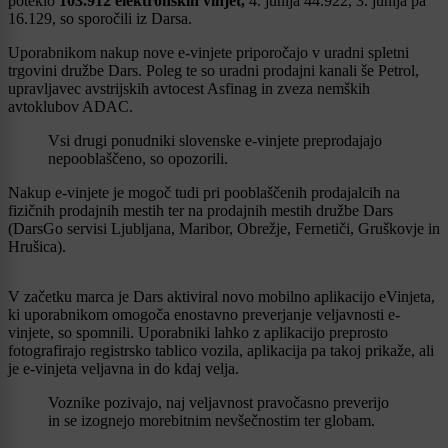
poteklo
103.912 elektronskih vinjet,
4. junija 44.922, 3. junija pa
16.129, so sporočili iz Darsa.
Uporabnikom nakup nove e-vinjete priporočajo v uradni spletni
trgovini družbe Dars. Poleg te so uradni prodajni kanali še Petrol,
upravljavec avstrijskih avtocest Asfinag in zveza nemških
avtoklubov ADAC.
Vsi drugi ponudniki slovenske e-vinjete preprodajajo
nepooblaščeno, so opozorili.
Nakup e-vinjete je mogoč tudi pri pooblaščenih prodajalcih na
fizičnih prodajnih mestih ter na prodajnih mestih družbe Dars
(DarsGo servisi Ljubljana, Maribor, Obrežje, Fernetiči, Gruškovje in
Hrušica).
V začetku marca je Dars aktiviral novo mobilno aplikacijo eVinjeta,
ki uporabnikom omogoča enostavno preverjanje veljavnosti e-
vinjete, so spomnili. Uporabniki lahko z aplikacijo preprosto
fotografirajo registrsko tablico vozila, aplikacija pa takoj prikaže, ali
je e-vinjeta veljavna in do kdaj velja.
Voznike pozivajo, naj veljavnost pravočasno preverijo
in se izognejo morebitnim nevšečnostim ter globam.