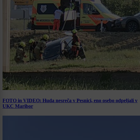
FOTO in VIDEO: Huda nesreča v Pesnici, eno osebo odpeljali v
UKC Maribor