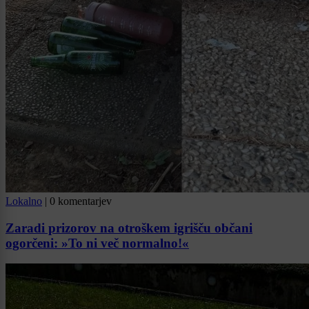
Lokalno
|
0 komentarjev
Zaradi prizorov na otroškem igrišču občani
ogorčeni: »To ni več normalno!«