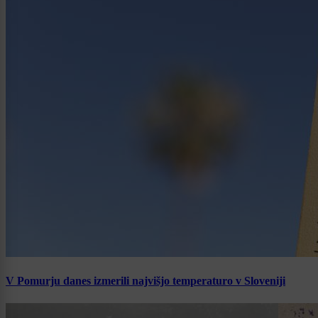
V Pomurju danes izmerili najvišjo temperaturo v Sloveniji