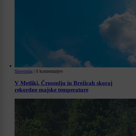
Slovenija
|
0 komentarjev
V Metliki, Črnomlju in Brežicah skoraj
rekordne majske temperature