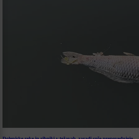
Dolenjske reke in ribniki v težavah, zaradi suše prepovedujejo