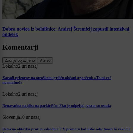
Dobra novica iz bolnišnice: Andrej Štremfelj zapustil intenzivni
oddelek
Komentarji
Zadnje objavljeno
V živo
Lokalno
2 uri nazaj
Zaradi prizorov na otroškem igrišču občani ogorčeni: »To ni več
normalno!«
Lokalno
2 uri nazaj
Nenavadna najdba na parkirišču: Fiat je odpeljal, vrata so ostala
Slovenija
10 ur nazaj
Ustavna obtožba proti predsednici? V primeru bolniške odsotnosti bi vskočil