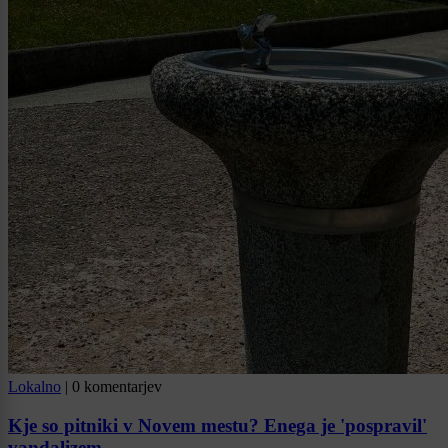
Lokalno
|
0 komentarjev
Kje so pitniki v Novem mestu? Enega je 'pospravil'
vandalizem