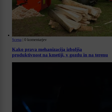
Scena
|
0 komentarjev
Kako prava mehanizacija izboljša
produktivnost na kmetiji, v gozdu in na terenu