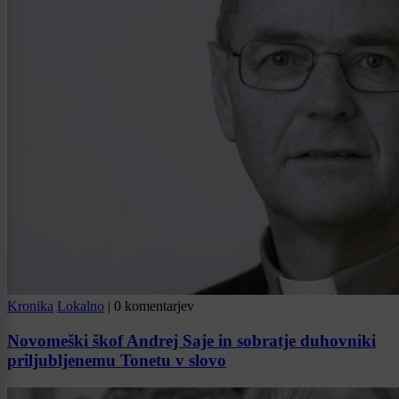
Kronika
Lokalno
|
0 komentarjev
Novomeški škof Andrej Saje in sobratje duhovniki
priljubljenemu Tonetu v slovo