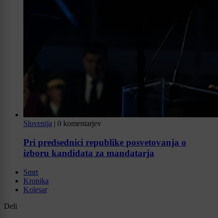
Slovenija
|
0 komentarjev
Pri predsednici republike posvetovanja o
izboru kandidata za mandatarja
Smrt
Kronika
Kolesar
Deli