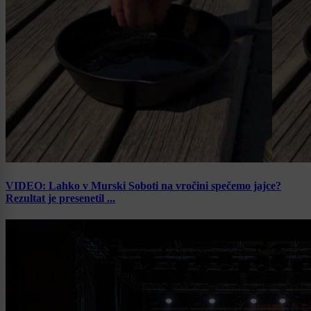
VIDEO: Lahko v Murski Soboti na vročini spečemo jajce?
Rezultat je presenetil ...