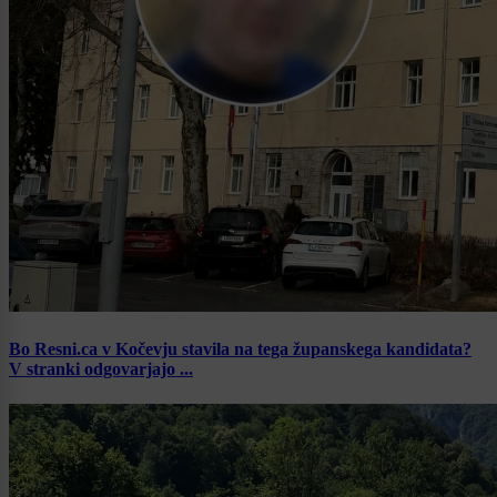
Bo Resni.ca v Kočevju stavila na tega županskega kandidata?
V stranki odgovarjajo ...