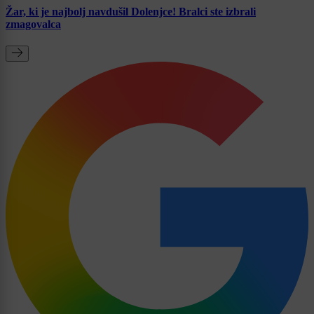
Žar, ki je najbolj navdušil Dolenjce! Bralci ste izbrali
zmagovalca