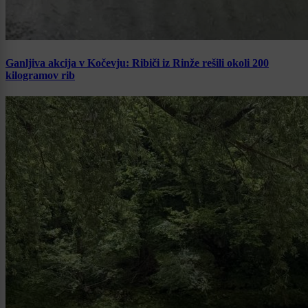
Ganljiva akcija v Kočevju: Ribiči iz Rinže rešili okoli 200
kilogramov rib