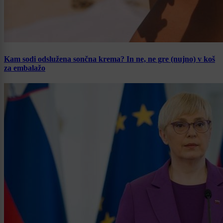
Kam sodi odslužena sončna krema? In ne, ne gre (nujno) v koš
za embalažo