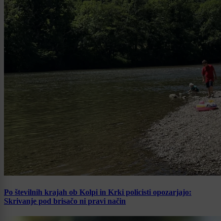
Po številnih krajah ob Kolpi in Krki policisti opozarjajo:
Skrivanje pod brisačo ni pravi način