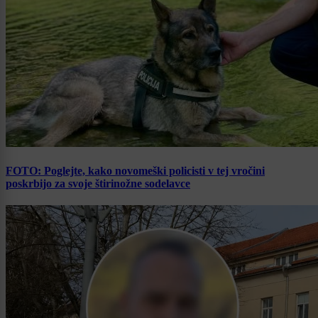
FOTO: Poglejte, kako novomeški policisti v tej vročini
poskrbijo za svoje štirinožne sodelavce