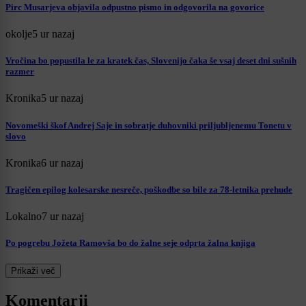
Pirc Musarjeva objavila odpustno pismo in odgovorila na govorice
okolje
5 ur nazaj
Vročina bo popustila le za kratek čas, Slovenijo čaka še vsaj deset dni sušnih
razmer
Kronika
5 ur nazaj
Novomeški škof Andrej Saje in sobratje duhovniki priljubljenemu Tonetu v
slovo
Kronika
6 ur nazaj
Tragičen epilog kolesarske nesreče, poškodbe so bile za 78-letnika prehude
Lokalno
7 ur nazaj
Po pogrebu Jožeta Ramovša bo do žalne seje odprta žalna knjiga
Prikaži več
Komentarji