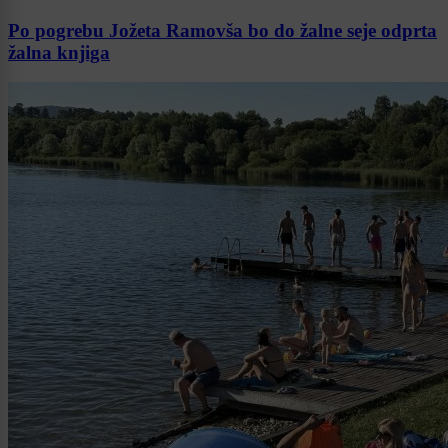
Po pogrebu Jožeta Ramovša bo do žalne seje odprta
žalna knjiga