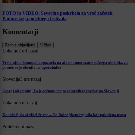
FOTO in VIDEO: Severina poskrbela za vroč začetek
Pomurskega poletnega festivala
Komentarji
Zadnje objavljeno
V živo
Lokalno
2 uri nazaj
Trebanjska komunala opozarja na alarmantno stanje sušnega obdobja, za
pomoč se je obrnila na uporabnike
Slovenija
3 ure nazaj
Skoraj 40 stopinj! To je seznam temperaturnih rekordov po Sloveniji
Lokalno
5 ur nazaj
Ko misliš, da si videl že vse ... Na Dolenjskem izginila kar pokošena trava
Politika
5 ur nazaj