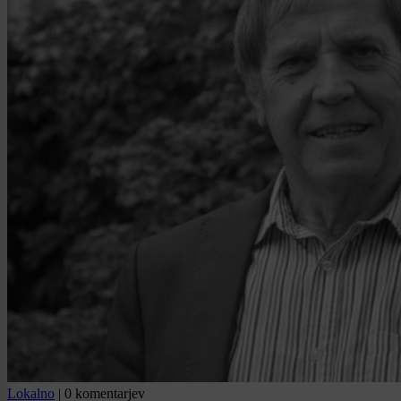
Lokalno
|
0 komentarjev