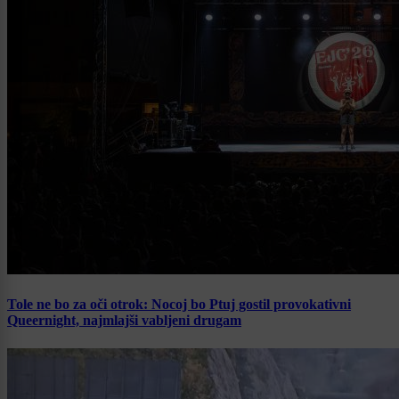
Tole ne bo za oči otrok: Nocoj bo Ptuj gostil provokativni
Queernight, najmlajši vabljeni drugam