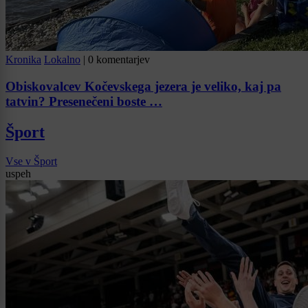
Kronika
Lokalno
|
0 komentarjev
Obiskovalcev Kočevskega jezera je veliko, kaj pa
tatvin? Presenečeni boste …
Šport
Vse v Šport
uspeh