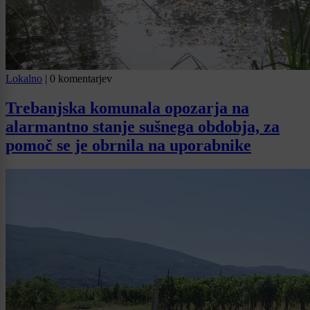
Lokalno
|
0 komentarjev
Trebanjska komunala opozarja na
alarmantno stanje sušnega obdobja, za
pomoč se je obrnila na uporabnike