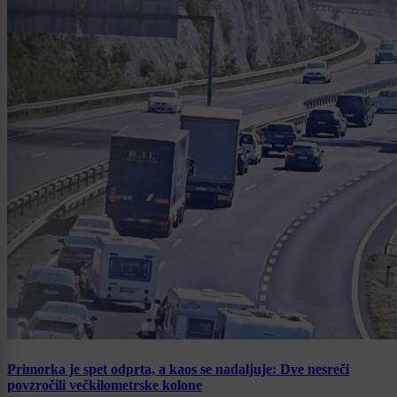
Primorka je spet odprta, a kaos se nadaljuje: Dve nesreči
povzročili večkilometrske kolone