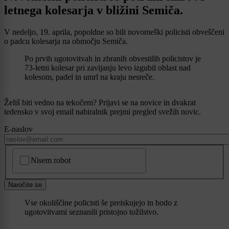
letnega kolesarja v bližini Semiča.
V nedeljo, 19. aprila, popoldne so bili novomeški policisti obveščeni
o padcu kolesarja na območju Semiča.
Po prvih ugotovitvah in zbranih obvestilih policistov je
73-letni kolesar pri zavijanju levo izgubil oblast nad
kolesom, padel in umrl na kraju nesreče.
Želiš biti vedno na tekočem? Prijavi se na novice in dvakrat
tedensko v svoj email nabiralnik prejmi pregled svežih novic.
E-naslov
CAPTCHA
Nisem robot
Naročite se
Vse okoliščine policisti še preiskujejo in bodo z
ugotovitvami seznanili pristojno tožilstvo.