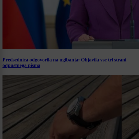
Predsednica odgovorila na ugibanja: Objavila vse tri strani
odpustnega pisma