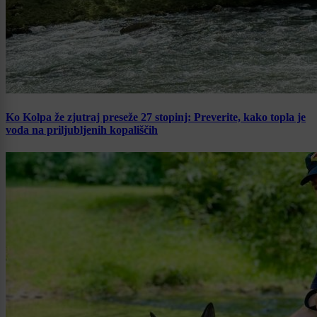
Ko Kolpa že zjutraj preseže 27 stopinj: Preverite, kako topla je
voda na priljubljenih kopališčih