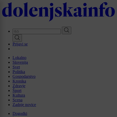
Skip
to
main
content
Prijavi se
Lokalno
Slovenija
Svet
Politika
Gospodarstvo
Kronika
Zdravje
Šport
Kultura
Scena
Zadnje novice
Dogodki