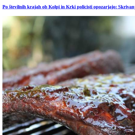
Po številnih krajah ob Kolpi in Krki policisti opozarjajo: Skrivan