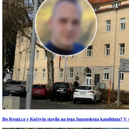
Bo Resni.ca v Kočevju stavila na tega županskega kandidata? V s