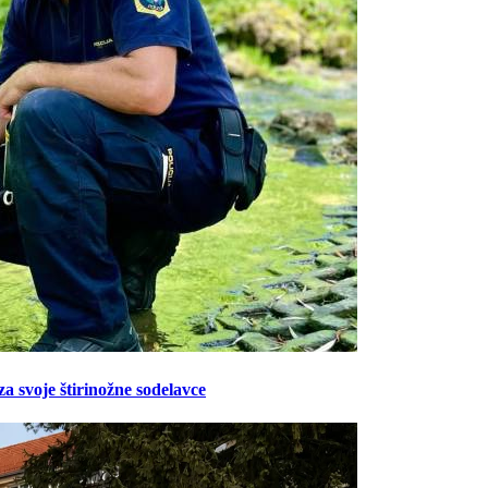
Prijavi se na cajtng
za svoje štirinožne sodelavce