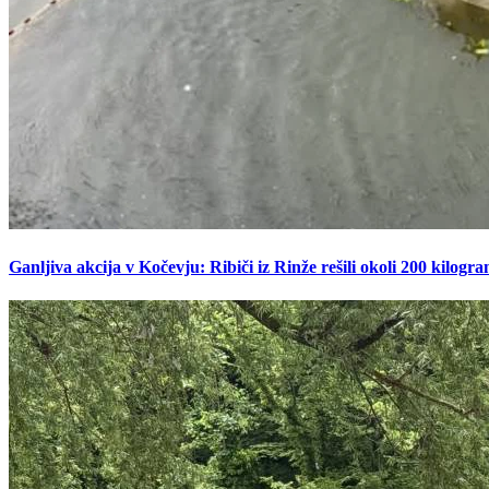
Ganljiva akcija v Kočevju: Ribiči iz Rinže rešili okoli 200 kilogr