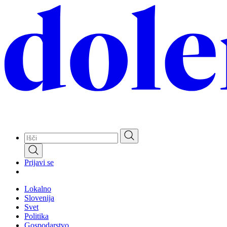
Skip
to
main
content
Prijavi se
Lokalno
Slovenija
Svet
Politika
Gospodarstvo