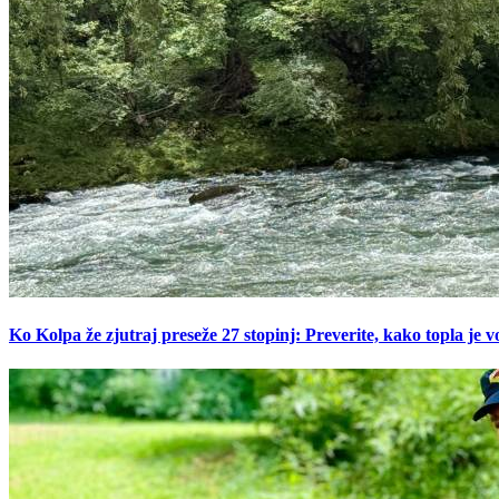
Ko Kolpa že zjutraj preseže 27 stopinj: Preverite, kako topla je v