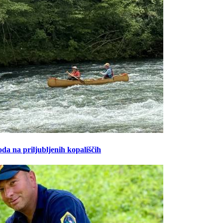
oda na priljubljenih kopališčih