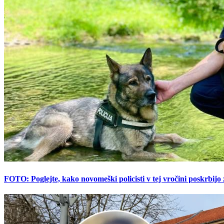
FOTO: Poglejte, kako novomeški policisti v tej vročini poskrbijo 