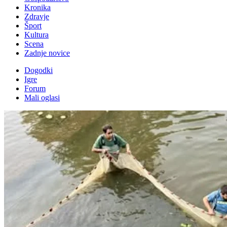
Kronika
Zdravje
Šport
Kultura
Scena
Zadnje novice
Dogodki
Igre
Forum
Mali oglasi