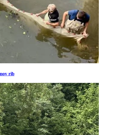
amov rib