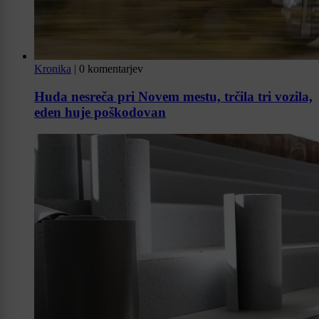
Kronika
|
0 komentarjev
Huda nesreča pri Novem mestu, trčila tri vozila,
eden huje poškodovan