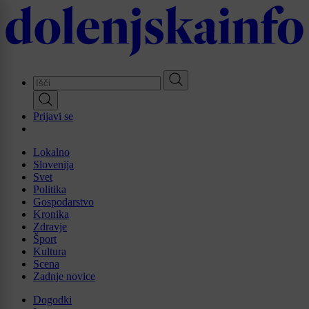
Skip
to
main
content
Prijavi se
Lokalno
Slovenija
Svet
Politika
Gospodarstvo
Kronika
Zdravje
Šport
Kultura
Scena
Zadnje novice
Dogodki