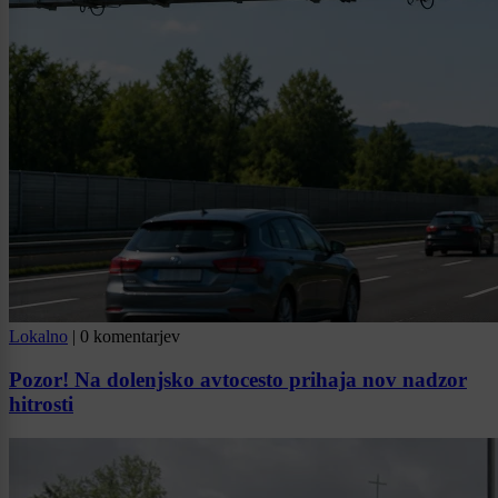
Lokalno
|
0 komentarjev
Pozor! Na dolenjsko avtocesto prihaja nov nadzor
hitrosti