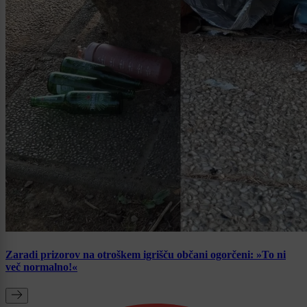
Zaradi prizorov na otroškem igrišču občani ogorčeni: »To ni
več normalno!«