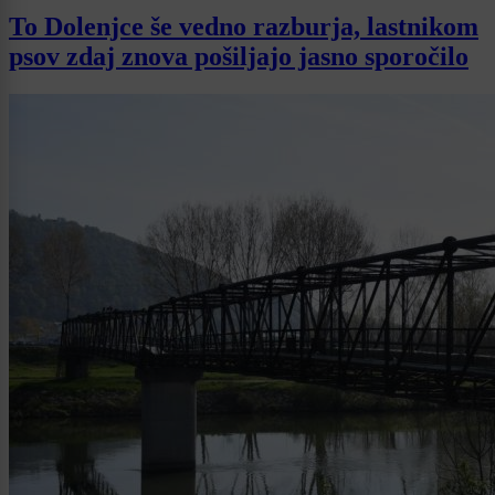
To Dolenjce še vedno razburja, lastnikom
psov zdaj znova pošiljajo jasno sporočilo