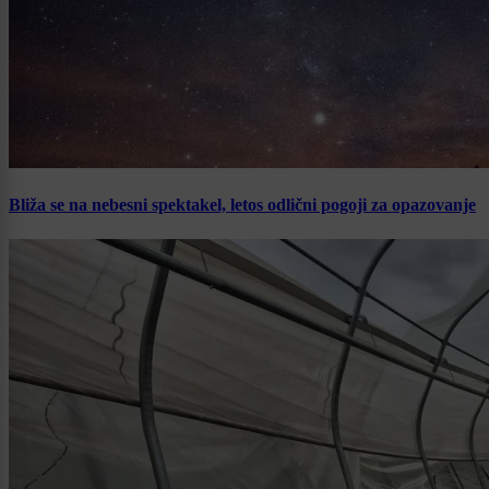
Bliža se na nebesni spektakel, letos odlični pogoji za opazovanje