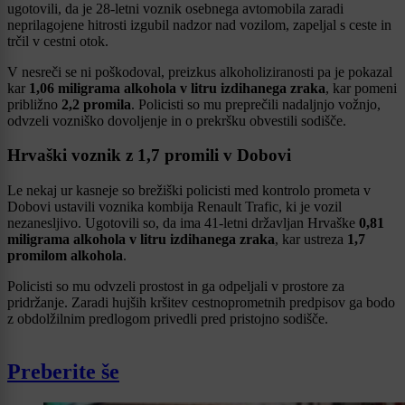
ugotovili, da je 28-letni voznik osebnega avtomobila zaradi
neprilagojene hitrosti izgubil nadzor nad vozilom, zapeljal s ceste in
trčil v cestni otok.
V nesreči se ni poškodoval, preizkus alkoholiziranosti pa je pokazal
kar
1,06 miligrama alkohola v litru izdihanega zraka
, kar pomeni
približno
2,2 promila
. Policisti so mu preprečili nadaljnjo vožnjo,
odvzeli vozniško dovoljenje in o prekršku obvestili sodišče.
Hrvaški voznik z 1,7 promili v Dobovi
Le nekaj ur kasneje so brežiški policisti med kontrolo prometa v
Dobovi ustavili voznika kombija Renault Trafic, ki je vozil
nezanesljivo. Ugotovili so, da ima 41-letni državljan Hrvaške
0,81
miligrama alkohola v litru izdihanega zraka
, kar ustreza
1,7
promilom alkohola
.
Policisti so mu odvzeli prostost in ga odpeljali v prostore za
pridržanje. Zaradi hujših kršitev cestnoprometnih predpisov ga bodo
z obdolžilnim predlogom privedli pred pristojno sodišče.
Preberite še