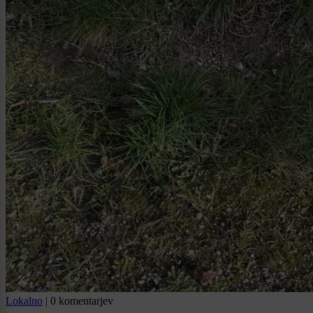
Lokalno
|
0 komentarjev