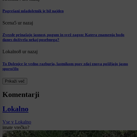
Pogrešani mladoletnik je bil najden
Scena
5 ur nazaj
Zvezde prinašajo jasnost, pogum in svež zagon: Katera znamenja bodo
danes doživela nekaj posebnega?
Lokalno
8 ur nazaj
To Dolenjce še vedno razburja, lastnikom psov zdaj znova pošiljajo jasno
sporočilo
Prikaži več
Komentarji
Lokalno
Vse v Lokalno
imate vrečko?