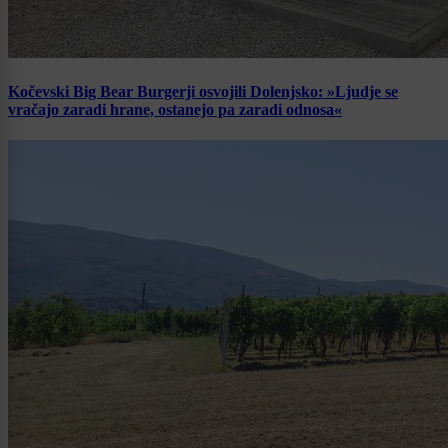
Kočevski Big Bear Burgerji osvojili Dolenjsko: »Ljudje se
vračajo zaradi hrane, ostanejo pa zaradi odnosa«