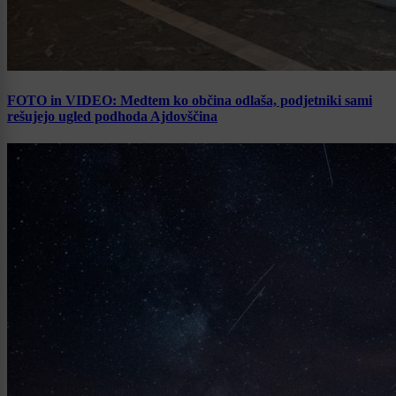
FOTO in VIDEO: Medtem ko občina odlaša, podjetniki sami
rešujejo ugled podhoda Ajdovščina