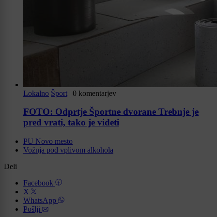
Lokalno
Šport
|
0 komentarjev
FOTO: Odprtje Športne dvorane Trebnje je
pred vrati, tako je videti
PU Novo mesto
Vožnja pod vplivom alkohola
Deli
Facebook
X
WhatsApp
Pošlji