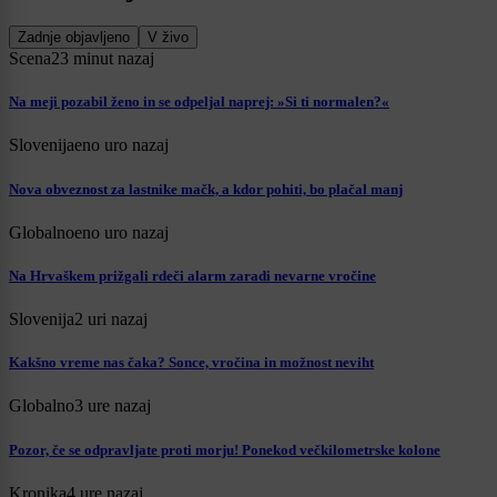
Zadnje objavljeno
V živo
Scena
23 minut nazaj
Na meji pozabil ženo in se odpeljal naprej: »Si ti normalen?«
Slovenija
eno uro nazaj
Nova obveznost za lastnike mačk, a kdor pohiti, bo plačal manj
Globalno
eno uro nazaj
Na Hrvaškem prižgali rdeči alarm zaradi nevarne vročine
Slovenija
2 uri nazaj
Kakšno vreme nas čaka? Sonce, vročina in možnost neviht
Globalno
3 ure nazaj
Pozor, če se odpravljate proti morju! Ponekod večkilometrske kolone
Kronika
4 ure nazaj