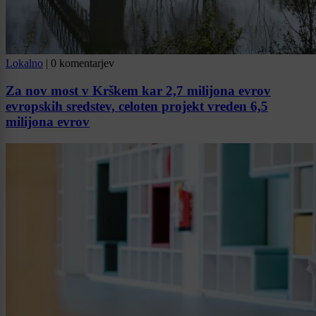
Lokalno
|
0 komentarjev
Za nov most v Krškem kar 2,7 milijona evrov
evropskih sredstev, celoten projekt vreden 6,5
milijona evrov