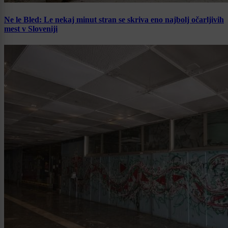
Ne le Bled: Le nekaj minut stran se skriva eno najbolj očarljivih
mest v Sloveniji