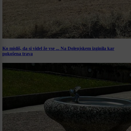
Ko misliš, da si videl že vse ... Na Dolenjskem izginila kar
pokošena trava