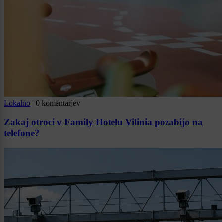
Lokalno
|
0 komentarjev
Zakaj otroci v Family Hotelu Vilinia pozabijo na
telefone?