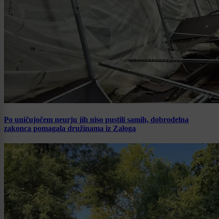
Po uničujočem neurju jih niso pustili samih, dobrodelna
zakonca pomagala družinama iz Zaloga