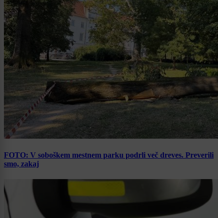
FOTO: V soboškem mestnem parku podrli več dreves. Preverili
smo, zakaj