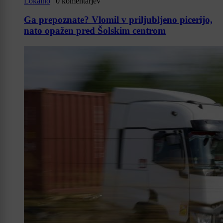
Lokalno
|
0 komentarjev
Ga prepoznate? Vlomil v priljubljeno picerijo,
nato opažen pred Šolskim centrom