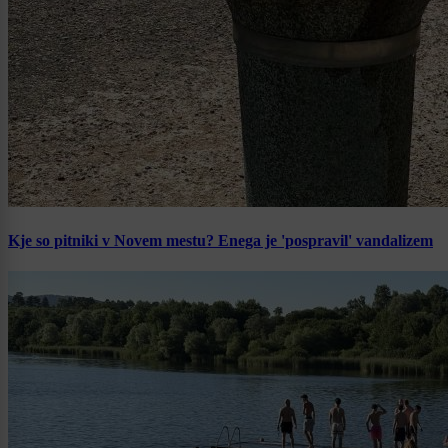
Kje so pitniki v Novem mestu? Enega je 'pospravil' vandalizem