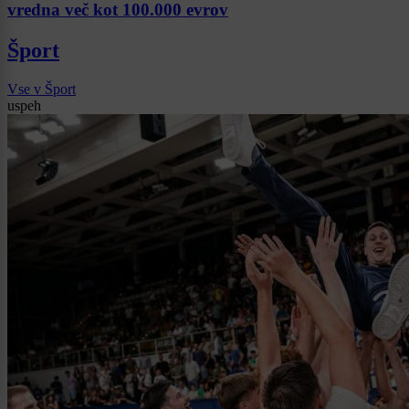
vredna več kot 100.000 evrov
Šport
Vse v Šport
uspeh