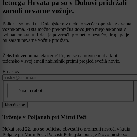
letnega Hrvata pa so v Dobovi pridržali
zaradi nevarne vožnje.
Policisti so imeli na Dolenjskem v nedeljo zvečer opravka z dvema
voznikoma, ki sta močno prekoračila dovoljeno mejo alkohola v
izdihanem zraku. Eden je povzročil prometno nesrečo, drugi pa je
bil zaradi nevarne vožnje pridržan.
Želiš biti vedno na tekočem? Prijavi se na novice in dvakrat
tedensko v svoj email nabiralnik prejmi pregled svežih novic.
E-naslov
CAPTCHA
Nisem robot
Naročite se
Trčenje v Poljanah pri Mirni Peči
Nekaj pred 22. uro so policiste obvestili o prometni nesreči v kraju
Poljane pri Mirni Peči. Policisti Policijske postaje Novo mesto so